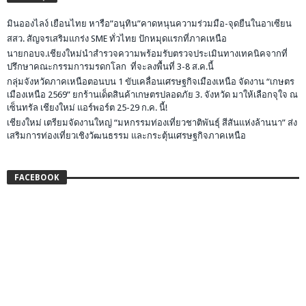
มินอองไลง์ เยือนไทย หารือ”อนุทิน”คาดหนุนความร่วมมือ-จุดยืนในอาเซียน
สสว. สัญจรเสริมแกร่ง SME ทั่วไทย ปักหมุดแรกที่ภาคเหนือ
นายกอบจ.เชียงใหม่นำสำรวจความพร้อมรับตรวจประเมินทางเทคนิคจากที่
ปรึกษาคณะกรรมการมรดกโลก ที่จะลงพื้นที่ 3-8 ส.ค.นี้
กลุ่มจังหวัดภาคเหนือตอนบน 1 ขับเคลื่อนเศรษฐกิจเมืองเหนือ จัดงาน “เกษตร
เมืองเหนือ 2569” ยกร้านเด็ดสินค้าเกษตรปลอดภัย 3. จังหวัด มาให้เลือกจุใจ ณ
เซ็นทรัล เชียงใหม่ แอร์พอร์ต 25-29 ก.ค. นี้!
เชียงใหม่ เตรียมจัดงานใหญ่ “มหกรรมท่องเที่ยวชาติพันธุ์ สีสันแห่งล้านนา” ส่ง
เสริมการท่องเที่ยวเชิงวัฒนธรรม และกระตุ้นเศรษฐกิจภาคเหนือ
FACEBOOK