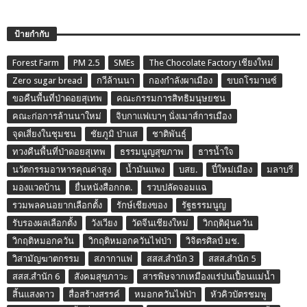
ป้ายกำกับ
Forest Farm
PM 2.5
SMEs
The Chocolate Factory เชียงใหม่
Zero sugar bread
กวีล้านนา
กองกำลังผาเมือง
ขบถโรมานซ์
ขอคืนพื้นที่ป่าดอยสุเทพ
คณะกรรมการสิทธิมนุษยชน
คณะก่อการล้านนาใหม่
จิบกาแฟเบาๆ นั่งเมาส์การเมือง
จุดเสี่ยงในชุมชน
ชัยภูมิ ป่าแส
ชาติพันธุ์
ทวงคืนพื้นที่ป่าดอยสุเทพ
ธรรมนูญสุขภาพ
ธารน้ำใจ
นวัตกรรมอาหารคุณค่าสูง
น้ำมันแพง
บสย.
ปี๋ใหม่เมือง
มลาบรี
มองแวดบ้าน
ยื่นหนังสือกกต.
รวบปลัดจอมแฉ
รวมพลคนอยากเลือกตั้ง
รักษ์เชียงของ
รัฐธรรมนูญ
รับรองผลเลือกตั้ง
วังเวียง
วัดจีนเชียงใหม่
วิกฤติฝุ่นควัน
วิกฤติหมอกควัน
วิกฤติหมอกควันไฟป่า
วิจิตรศิลป์ มช.
วิสามัญฆาตกรรม
สภากาแฟ
สสส.สำนัก 3
สสส.สำนัก 5
สสส.สำนัก 6
สังคมสุขภาวะ
สารพิษจากเหมืองแร่ปนเปื้อนแม่น้ำ
สิ้นแสงดาว
สื่อสร้างสรรค์
หมอกควันไฟป่า
หัวคิวบัตรชมพู