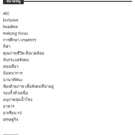
หมวดหมู่
AEC
Exclusive
headline
mekong focus
การศึกษา-เกษตรกร
กีฬา
คุณภาพชีวิต-สิ่งแวดล้อม
จับกระแสสังคม
ท่องเที่ยว
นันทนาการ
นานาทัศนะ
ฟ้องด้วยภาพ เพื่อสังคมที่น่าอยู่
รอบรั้วทั่วเหนือ
อนุภาคลุ่มน้ำโขง
อาหาร
อาเซียน +3
เศรษฐกิจ