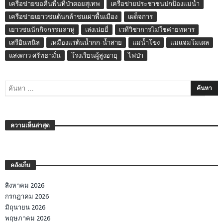
เครือข่ายขอคืนพื้นที่ป่าดอยสุเทพ
เครือข่ายประชาชนปกป้องแม่น้ำ
เครือข่ายเยาวชนต้นกล้าชนเผ่าพื้นเมือง
เผด็จการ
เยาวชนนักกิจกรรมลาหู่
เล่งเน่ยยี่
เวทีวิชาการไม่ใช่ค่ายทหาร
เสรีอินทนิล
เหมืองแร่ต้นน้ำกก-น้ำสาย
แม่น้ำโขง
แม่แจ่มโมเดล
แสงดาว ศรัทธามั่น
โรงเรียนผู้สูงอายุ
ไฟป่า
ความเห็นล่าสุด
คลังเก็บ
สิงหาคม 2026
กรกฎาคม 2026
มิถุนายน 2026
พฤษภาคม 2026