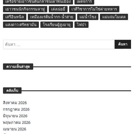
เครือข่ายเยาวชนต้นกล้าชนเผ่าพื้นเมือง
เผด็จการ
เยาวชนนักกิจกรรมลาหู่
เล่งเน่ยยี่
เวทีวิชาการไม่ใช่ค่ายทหาร
เสรีอินทนิล
เหมืองแร่ต้นน้ำกก-น้ำสาย
แม่น้ำโขง
แม่แจ่มโมเดล
แสงดาว ศรัทธามั่น
โรงเรียนผู้สูงอายุ
ไฟป่า
ความเห็นล่าสุด
คลังเก็บ
สิงหาคม 2026
กรกฎาคม 2026
มิถุนายน 2026
พฤษภาคม 2026
เมษายน 2026