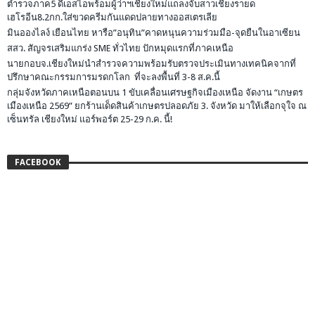
ตำรวจภาค5 ดีเอสไอพร้อมผู้ว่าฯเชียงใหม่แถลงจับสาวเชียงรายด
เฮโรอีน8.2กก.ใส่ขวดครีมกันแดดปลายทางออสเตรเลีย
มินอองไลง์ เยือนไทย หารือ”อนุทิน”คาดหนุนความร่วมมือ-จุดยืนในอาเซียน
สสว. สัญจรเสริมแกร่ง SME ทั่วไทย ปักหมุดแรกที่ภาคเหนือ
นายกอบจ.เชียงใหม่นำสำรวจความพร้อมรับตรวจประเมินทางเทคนิคจากที่
ปรึกษาคณะกรรมการมรดกโลก ที่จะลงพื้นที่ 3-8 ส.ค.นี้
กลุ่มจังหวัดภาคเหนือตอนบน 1 ขับเคลื่อนเศรษฐกิจเมืองเหนือ จัดงาน “เกษตร
เมืองเหนือ 2569” ยกร้านเด็ดสินค้าเกษตรปลอดภัย 3. จังหวัด มาให้เลือกจุใจ ณ
เซ็นทรัล เชียงใหม่ แอร์พอร์ต 25-29 ก.ค. นี้!
FACEBOOK