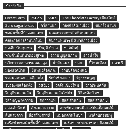
ป้ายกำกับ
Forest Farm
PM 2.5
SMEs
The Chocolate Factory เชียงใหม่
Zero sugar bread
กวีล้านนา
กองกำลังผาเมือง
ขบถโรมานซ์
ขอคืนพื้นที่ป่าดอยสุเทพ
คณะกรรมการสิทธิมนุษยชน
คณะก่อการล้านนาใหม่
จิบกาแฟเบาๆ นั่งเมาส์การเมือง
จุดเสี่ยงในชุมชน
ชัยภูมิ ป่าแส
ชาติพันธุ์
ทวงคืนพื้นที่ป่าดอยสุเทพ
ธรรมนูญสุขภาพ
ธารน้ำใจ
นวัตกรรมอาหารคุณค่าสูง
น้ำมันแพง
บสย.
ปี๋ใหม่เมือง
มลาบรี
มองแวดบ้าน
ยื่นหนังสือกกต.
รวบปลัดจอมแฉ
รวมพลคนอยากเลือกตั้ง
รักษ์เชียงของ
รัฐธรรมนูญ
รับรองผลเลือกตั้ง
วังเวียง
วัดจีนเชียงใหม่
วิกฤติฝุ่นควัน
วิกฤติหมอกควัน
วิกฤติหมอกควันไฟป่า
วิจิตรศิลป์ มช.
วิสามัญฆาตกรรม
สภากาแฟ
สสส.สำนัก 3
สสส.สำนัก 5
สสส.สำนัก 6
สังคมสุขภาวะ
สารพิษจากเหมืองแร่ปนเปื้อนแม่น้ำ
สิ้นแสงดาว
สื่อสร้างสรรค์
หมอกควันไฟป่า
หัวคิวบัตรชมพู
เครือข่ายขอคืนพื้นที่ป่าดอยสุเทพ
เครือข่ายประชาชนปกป้องแม่น้ำ