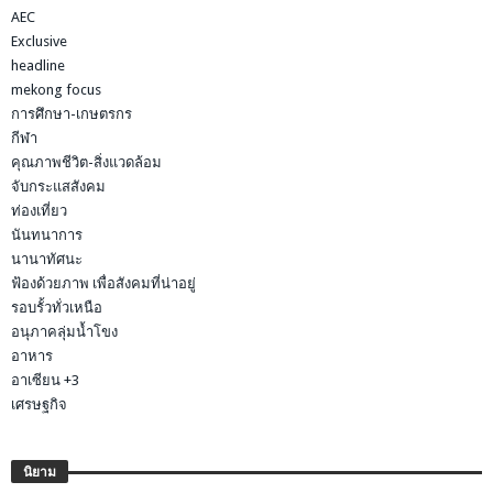
AEC
Exclusive
headline
mekong focus
การศึกษา-เกษตรกร
กีฬา
คุณภาพชีวิต-สิ่งแวดล้อม
จับกระแสสังคม
ท่องเที่ยว
นันทนาการ
นานาทัศนะ
ฟ้องด้วยภาพ เพื่อสังคมที่น่าอยู่
รอบรั้วทั่วเหนือ
อนุภาคลุ่มน้ำโขง
อาหาร
อาเซียน +3
เศรษฐกิจ
นิยาม