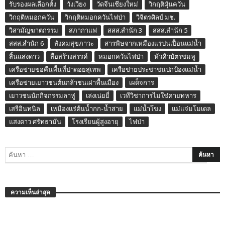
รับรองผลเลือกตั้ง
วังเวียง
วัดจีนเชียงใหม่
วิกฤติฝุ่นควัน
วิกฤติหมอกควัน
วิกฤติหมอกควันไฟป่า
วิจิตรศิลป์ มช.
วิสามัญฆาตกรรม
สภากาแฟ
สสส.สำนัก 3
สสส.สำนัก 5
สสส.สำนัก 6
สังคมสุขภาวะ
สารพิษจากเหมืองแร่ปนเปื้อนแม่น้ำ
สิ้นแสงดาว
สื่อสร้างสรรค์
หมอกควันไฟป่า
หัวคิวบัตรชมพู
เครือข่ายขอคืนพื้นที่ป่าดอยสุเทพ
เครือข่ายประชาชนปกป้องแม่น้ำ
เครือข่ายเยาวชนต้นกล้าชนเผ่าพื้นเมือง
เผด็จการ
เยาวชนนักกิจกรรมลาหู่
เล่งเน่ยยี่
เวทีวิชาการไม่ใช่ค่ายทหาร
เสรีอินทนิล
เหมืองแร่ต้นน้ำกก-น้ำสาย
แม่น้ำโขง
แม่แจ่มโมเดล
แสงดาว ศรัทธามั่น
โรงเรียนผู้สูงอายุ
ไฟป่า
ความเห็นล่าสุด