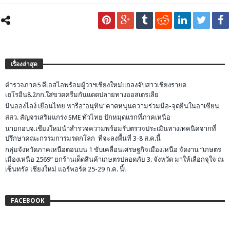
เรื่องล่าสุด
ตำรวจภาค5 ดีเอสไอพร้อมผู้ว่าฯเชียงใหม่แถลงจับสาวเชียงรายด
เฮโรอีน8.2กก.ใส่ขวดครีมกันแดดปลายทางออสเตรเลีย
มินอองไลง์ เยือนไทย หารือ”อนุทิน”คาดหนุนความร่วมมือ-จุดยืนในอาเซียน
สสว. สัญจรเสริมแกร่ง SME ทั่วไทย ปักหมุดแรกที่ภาคเหนือ
นายกอบจ.เชียงใหม่นำสำรวจความพร้อมรับตรวจประเมินทางเทคนิคจากที่
ปรึกษาคณะกรรมการมรดกโลก ที่จะลงพื้นที่ 3-8 ส.ค.นี้
กลุ่มจังหวัดภาคเหนือตอนบน 1 ขับเคลื่อนเศรษฐกิจเมืองเหนือ จัดงาน “เกษตร
เมืองเหนือ 2569” ยกร้านเด็ดสินค้าเกษตรปลอดภัย 3. จังหวัด มาให้เลือกจุใจ ณ
เซ็นทรัล เชียงใหม่ แอร์พอร์ต 25-29 ก.ค. นี้!
FACEBOOK