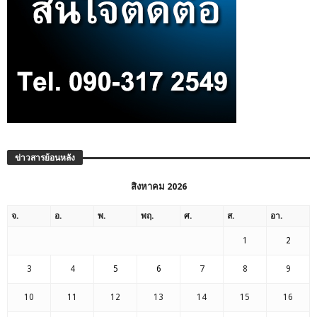
ข่าวสารย้อนหลัง
สิงหาคม 2026
จ.
อ.
พ.
พฤ.
ศ.
ส.
อา.
1
2
3
4
5
6
7
8
9
10
11
12
13
14
15
16