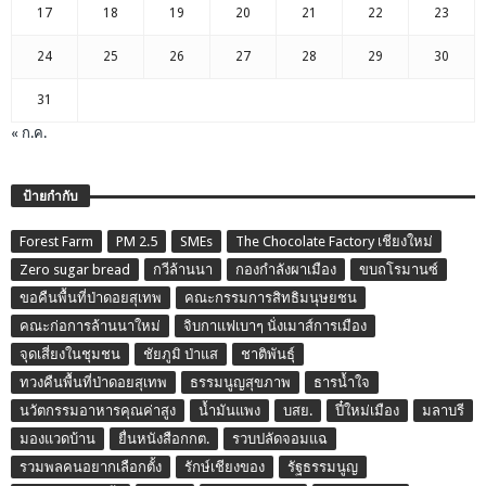
17
18
19
20
21
22
23
24
25
26
27
28
29
30
31
« ก.ค.
ป้ายกำกับ
Forest Farm
PM 2.5
SMEs
The Chocolate Factory เชียงใหม่
Zero sugar bread
กวีล้านนา
กองกำลังผาเมือง
ขบถโรมานซ์
ขอคืนพื้นที่ป่าดอยสุเทพ
คณะกรรมการสิทธิมนุษยชน
คณะก่อการล้านนาใหม่
จิบกาแฟเบาๆ นั่งเมาส์การเมือง
จุดเสี่ยงในชุมชน
ชัยภูมิ ป่าแส
ชาติพันธุ์
ทวงคืนพื้นที่ป่าดอยสุเทพ
ธรรมนูญสุขภาพ
ธารน้ำใจ
นวัตกรรมอาหารคุณค่าสูง
น้ำมันแพง
บสย.
ปี๋ใหม่เมือง
มลาบรี
มองแวดบ้าน
ยื่นหนังสือกกต.
รวบปลัดจอมแฉ
รวมพลคนอยากเลือกตั้ง
รักษ์เชียงของ
รัฐธรรมนูญ