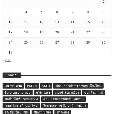
1
2
3
4
5
6
7
8
9
10
11
12
13
14
15
16
17
18
19
20
21
22
23
24
25
26
27
28
29
30
31
« ก.ค.
ป้ายกำกับ
Forest Farm
PM 2.5
SMEs
The Chocolate Factory เชียงใหม่
Zero sugar bread
กวีล้านนา
กองกำลังผาเมือง
ขบถโรมานซ์
ขอคืนพื้นที่ป่าดอยสุเทพ
คณะกรรมการสิทธิมนุษยชน
คณะก่อการล้านนาใหม่
จิบกาแฟเบาๆ นั่งเมาส์การเมือง
จุดเสี่ยงในชุมชน
ชัยภูมิ ป่าแส
ชาติพันธุ์