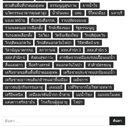
ทวงคืนพื้นที่ป่าดอยสุเทพ
ธรรมนูญสุขภาพ
ธารน้ำใจ
นวัตกรรมอาหารคุณค่าสูง
น้ำมันแพง
บสย.
ปี๋ใหม่เมือง
มลาบรี
มองแวดบ้าน
ยื่นหนังสือกกต.
รวบปลัดจอมแฉ
รวมพลคนอยากเลือกตั้ง
รักษ์เชียงของ
รัฐธรรมนูญ
รับรองผลเลือกตั้ง
วังเวียง
วัดจีนเชียงใหม่
วิกฤติฝุ่นควัน
วิกฤติหมอกควัน
วิกฤติหมอกควันไฟป่า
วิจิตรศิลป์ มช.
วิสามัญฆาตกรรม
สภากาแฟ
สสส.สำนัก 3
สสส.สำนัก 5
สสส.สำนัก 6
สังคมสุขภาวะ
สารพิษจากเหมืองแร่ปนเปื้อนแม่น้ำ
สิ้นแสงดาว
สื่อสร้างสรรค์
หมอกควันไฟป่า
หัวคิวบัตรชมพู
เครือข่ายขอคืนพื้นที่ป่าดอยสุเทพ
เครือข่ายประชาชนปกป้องแม่น้ำ
เครือข่ายเยาวชนต้นกล้าชนเผ่าพื้นเมือง
เผด็จการ
เยาวชนนักกิจกรรมลาหู่
เล่งเน่ยยี่
เวทีวิชาการไม่ใช่ค่ายทหาร
เสรีอินทนิล
เหมืองแร่ต้นน้ำกก-น้ำสาย
แม่น้ำโขง
แม่แจ่มโมเดล
แสงดาว ศรัทธามั่น
โรงเรียนผู้สูงอายุ
ไฟป่า