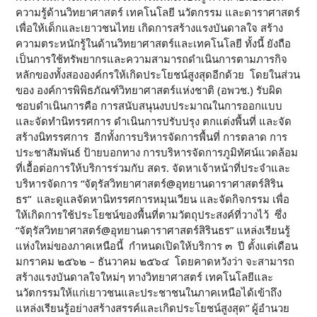
ความรู้ด้านวิทยาศาสตร์ เทคโนโลยี นวัตกรรม และดาราศาสตร์
เพื่อให้เด็กและเยาวชนไทย เกิดการสร้างแรงบันดาลใจ สร้าง
ความตระหนักรู้ในด้านวิทยาศาสตร์และเทคโนโลยี ทั้งนี้ ยังถือ
เป็นการใช้ทรัพยากรและความสามารถดำเนินการตามภารกิจ
หลักของทั้งสององค์กรให้เกิดประโยชน์สูงสุดอีกด้วย โดยในส่วน
ของ องค์การพิพิธภัณฑ์วิทยาศาสตร์แห่งชาติ (อพวช.) รับผิด
ชอบดำเนินการคือ การสนับสนุนงบประมาณในการออกแบบ
และจัดทำนิทรรศการ ดำเนินการปรับปรุง ตกแต่งพื้นที่ และจัด
สร้างนิทรรศการ อีกทั้งการบริหารจัดการพื้นที่ การตลาด การ
ประชาสัมพันธ์ ป้ายบอกทาง การบริหารจัดการภูมิทัศน์แวดล้อม
ที่เอื้อต่อการให้บริการร่วมกับ สดร. จัดหาเจ้าหน้าที่ประจำและ
บริหารจัดการ “จัตุรัสวิทยาศาสตร์@อุทยานดาราศาสตร์สิริน
ธร” และดูแลจัดหานิทรรศการหมุนเวียน และจัดกิจกรรม เพื่อ
ให้เกิดการใช้ประโยชน์ของพื้นที่ตามวัตถุประสงค์ที่วางไว้ ซึ่ง
“จัตุรัสวิทยาศาสตร์@อุทยานดาราศาสตร์สิรินธร” แหล่งเรียนรู้
แห่งใหม่ของภาคเหนือนี้ กำหนดเปิดให้บริการ ๓ ปี ตั้งแต่เดือน
มกราคม ๒๕๖๒ – ธันวาคม ๒๕๖๔ โดยคาดหวังว่า จะสามารถ
สร้างแรงบันดาลใจใหม่ๆ ทางวิทยาศาสตร์ เทคโนโลยีและ
นวัตกรรมให้แก่เยาวชนและประชาชนในภาคเหนือได้เข้าถึง
แหล่งเรียนรู้อย่างสร้างสรรค์และเกิดประโยชน์สูงสุด” ผู้อำนวย