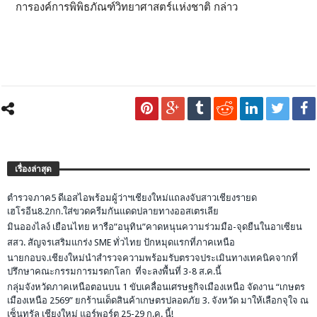
การองค์การพิพิธภัณฑ์วิทยาศาสตร์แห่งชาติ กล่าว
เรื่องล่าสุด
ตำรวจภาค5 ดีเอสไอพร้อมผู้ว่าฯเชียงใหม่แถลงจับสาวเชียงรายด
เฮโรอีน8.2กก.ใส่ขวดครีมกันแดดปลายทางออสเตรเลีย
มินอองไลง์ เยือนไทย หารือ”อนุทิน”คาดหนุนความร่วมมือ-จุดยืนในอาเซียน
สสว. สัญจรเสริมแกร่ง SME ทั่วไทย ปักหมุดแรกที่ภาคเหนือ
นายกอบจ.เชียงใหม่นำสำรวจความพร้อมรับตรวจประเมินทางเทคนิคจากที่
ปรึกษาคณะกรรมการมรดกโลก ที่จะลงพื้นที่ 3-8 ส.ค.นี้
กลุ่มจังหวัดภาคเหนือตอนบน 1 ขับเคลื่อนเศรษฐกิจเมืองเหนือ จัดงาน “เกษตร
เมืองเหนือ 2569” ยกร้านเด็ดสินค้าเกษตรปลอดภัย 3. จังหวัด มาให้เลือกจุใจ ณ
เซ็นทรัล เชียงใหม่ แอร์พอร์ต 25-29 ก.ค. นี้!