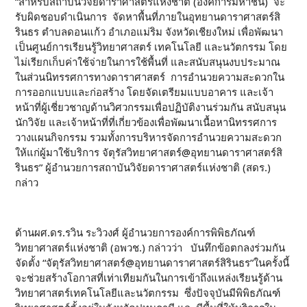
“สำหรับสถาบันวิจัยดาราศาสตร์แห่งชาติ (องค์การมหาชน) จะ
รับผิดชอบดำเนินการ จัดหาพื้นที่ภายในอุทยานดาราศาสตร์สิ
รินธร ตำบลดอนแก้ว อำเภอแม่ริม จังหวัดเชียงใหม่ เพื่อพัฒนา
เป็นศูนย์การเรียนรู้วิทยาศาสตร์ เทคโนโลยี และนวัตกรรม โดย
ไม่เรียกเก็บค่าใช้จ่ายในการใช้พื้นที่ และสนับสนุนงบประมาณ
ในส่วนนิทรรศการทางดาราศาสตร์ การอำนวยความสะดวกใน
การออกแบบและก่อสร้าง โดยจัดเตรียมแบบอาคาร และเจ้า
หน้าที่ผู้เชี่ยวชาญด้านวิศวกรรมเพื่อปฏิบัติงานร่วมกัน สนับสนุน
นักวิจัย และเจ้าหน้าที่ที่เกี่ยวข้องเพื่อพัฒนาเนื้อหานิทรรศการ
วางแผนกิจกรรม รวมทั้งการบริหารจัดการอำนวยความสะดวก
ให้แก่ผู้มาใช้บริการ จัตุรัสวิทยาศาสตร์@อุทยานดาราศาสตร์สิ
รินธร” ผู้อำนวยการสถาบันวิจัยดาราศาสตร์แห่งชาติ (สดร.)
กล่าว
ด้านผศ.ดร.รวิน ระวิวงศ์ ผู้อำนวยการองค์การพิพิธภัณฑ์
วิทยาศาสตร์แห่งชาติ (อพวช.) กล่าวว่า บันทึกข้อตกลงร่วมกัน
จัดตั้ง “จัตุรัสวิทยาศาสตร์@อุทยานดาราศาสตร์สิรินธร”ในครั้งนี้
จะช่วยสร้างโอกาสที่เท่าเทียมกันในการเข้าถึงแหล่งเรียนรู้ด้าน
วิทยาศาสตร์เทคโนโลยีและนวัตกรรม ซึ่งปัจจุบันมีพิพิธภัณฑ์