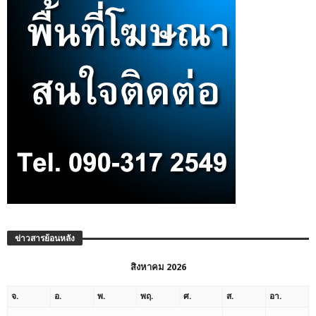
ข่าวสารย้อนหลัง
สิงหาคม 2026
จ.
อ.
พ.
พฤ.
ศ.
ส.
อา.