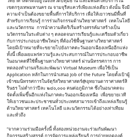
วิทยาศาสตร์ตั้งอยู่ในจังหวัดปทุมธานี และมีพื้นที่ให้บริการใน
เขตกรุงเทพมหานคร ณ จามจุรีสแควร์เพียงแห่งเดียว ดังนั้น จึงมี
ความจำเป็นต้องขยายพื้นที่การให้บริการ เพื่อให้เยาวชนมีพื้นที่
สำหรับการเรียนรู้ การร่วมกิจกรรมด้านวิทยาศาสตร์ เทคโนโลยี
และนวัตกรรม การนำความคิดริเริ่มสร้างสรรค์มาสร้างเป็น
นวัตกรรมในระดับต่าง ๆ ตลอดจนการเรียนรู้และเตรียมตัวเกี่ยว
กับการประกอบอาชีพใหม่ๆ ที่ต้องใช้พื้นฐานทางวิทยาศาสตร์
โดยมีเป้าหมายที่จะขยายไปยังภาคตะวันออกเฉียงเหนืออีกแห่ง
ทั้งนี้ เพื่อเผยแพร่ความรู้และประสบการณ์ในการประกอบอาชีพ
ในอนาคตที่ใช้พื้นฐานทางวิทยาศาสตร์ ผ่านนิทรรศการ การ
ทดลองทำงานจริงและพัฒนา Virtual Museum เพื่อใช้เป็น
Application หลักในการนำเสนอ Job of the Future โดยตั้งเป้าผู้
เข้าชมนิทรรศการในจัตุรัสวิทยาศาสตร์@อุทยานดาราศาสตร์สิ
รินธร ไม่ต่ำกว่าปีละ ๒๔๐,๐๐๐ คนต่อภูมิภาค ซึ่งในอนาคตจะ
จัดตั้งเพิ่มขึ้นอีกแห่งในภาคตะวันออกเฉียงเหนือ เพื่อขยายเวที
ให้เยาวชนและประชาชนทั่วประเทศสามารถเข้าถึงแหล่งเรียนรู้
ด้านวิทยาศาสตร์ เทคโนโลยี และนวัตกรรมได้อย่างเท่าเทียม
และทั่วถึง
“จากความร่วมมือครั้งนี้ ทั้งสองหน่วยงานจะร่วมกันพัฒนา
กิจกรรมสร้างสรรค์ การจัดการแหล่งเรียนรู้ การถ่ายทอดองค์