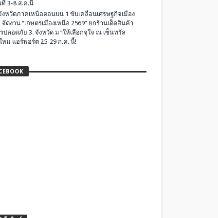
ที่ 3-8 ส.ค.นี้
มจังหวัดภาคเหนือตอนบน 1 ขับเคลื่อนเศรษฐกิจเมือง
 จัดงาน “เกษตรเมืองเหนือ 2569” ยกร้านเด็ดสินค้า
รปลอดภัย 3. จังหวัด มาให้เลือกจุใจ ณ เซ็นทรัล
ใหม่ แอร์พอร์ต 25-29 ก.ค. นี้!
CEBOOK