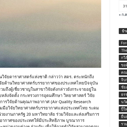
31
« ก.ค
ป้า
For
The
กวี
ขอค
คณะ
วิจัยดาราศาสตร์แห่งชาติ กล่าวว่า สดร. ตระหนักถึง
จิบ
ิจัยด้านวิทยาศาสตร์บรรยากาศของประเทศไทยปัจจุบัน
ชัย
มถึงผู้เชี่ยวชาญในสาขาวิจัยดังกล่าวยังกระจายอยู่ใน
ธร
ลังจัดตั้ง กระทรวงการอุดมศึกษา วิทยาศาสตร์ วิจัย
าการวิจัยด้านคุณภาพอากาศ (Air Quality Research
นวั
วมมือวิจัยวิทยาศาสตร์บรรยากาศแห่งประเทศไทย ระดม
ปี๋ใ
่วยงานภาครัฐ 20 มหาวิทยาลัย ร่วมวิจัยและส่งเสริมการ
ยื่
อากาศของประเทศให้มีประสิทธิภาพ บูรณาการ
รวม
และหน่วยงานต่างๆ ร่วมกัน เพื่อให้การทำวิจัยสามารถตอบ