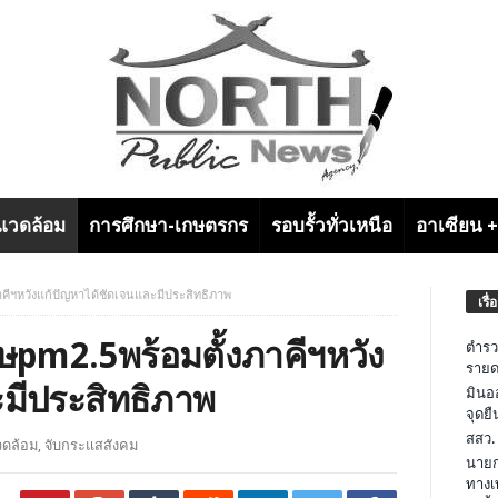
งแวดล้อม
การศึกษา-เกษตรกร
รอบรั้วทั่วเหนือ
อาเซียน 
าคีฯหวังแก้ปัญหาได้ชัดเจนและมีประสิทธิภาพ
เรื่
ิษpm2.5พร้อมตั้งภาคีฯหวัง
ตำรว
รายด
มีประสิทธิภาพ
มินอ
จุดย
สสว.
วดล้อม
,
จับกระแสสังคม
นายก
ทางเ