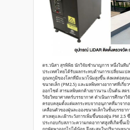
ดร.วนิสา สุรพิพิธ นักวิจัยชำนาญการ หนึ่งในทีม
ประเทศไทยได้รับผลกระทบด้านการเปลี่ยนแปล
อุณหภูมิของโลกที่มีแนวโน้มสูงขึ้น ส่งผลต่อ
ขนาดเล็ก (PM2.5) และมลพิษทางอากาศที่เกี่ยว
ออกไซด์ สารมลพิษตกค้างยาวนาน เป็นต้น สดร. เ
วิจัยวิทยาศาสตร์บรรยากาศ ดำเนินการศึกษาวิจ
ครอบคลุมตั้งแต่ผลกระทบจากอนุภาคที่มาจาก
เคลื่อนตัวของฝุ่นละอองขนาดเล็กในชั้นบรรยา
สาเหตุและเฝ้าระวังการเพิ่มขึ้นของฝุ่น PM 2.5 ซึ
ประกอบกับสภาวะความกดอากาศสูงที่เกิดขึ้นเป็
ถูกพัดพาออกไปได้น้อย จึงสะสมในปริมาณหนาแ