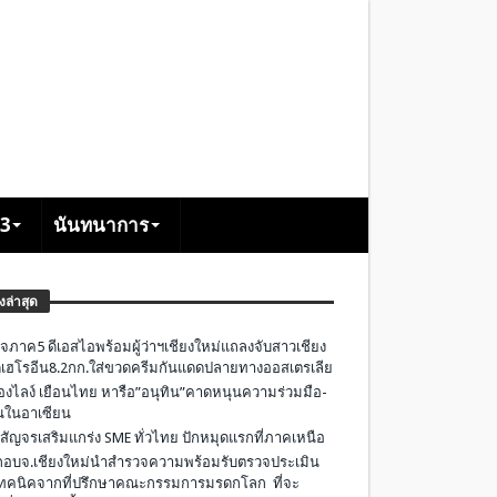
+3
นันทนาการ
องล่าสุด
จภาค5 ดีเอสไอพร้อมผู้ว่าฯเชียงใหม่แถลงจับสาวเชียง
เฮโรอีน8.2กก.ใส่ขวดครีมกันแดดปลายทางออสเตรเลีย
องไลง์ เยือนไทย หารือ”อนุทิน”คาดหนุนความร่วมมือ-
ืนในอาเซียน
 สัญจรเสริมแกร่ง SME ทั่วไทย ปักหมุดแรกที่ภาคเหนือ
อบจ.เชียงใหม่นำสำรวจความพร้อมรับตรวจประเมิน
ทคนิคจากที่ปรึกษาคณะกรรมการมรดกโลก ที่จะ