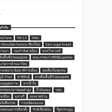
.
ยกำกับ
est Farm
PM 2.5
SMEs
 Chocolate Factory เชียงใหม่
Zero sugar bread
ล้านนา
กองกำลังผาเมือง
ขบถโรมานซ์
ืนพื้นที่ป่าดอยสุเทพ
คณะกรรมการสิทธิมนุษยชน
ก่อการล้านนาใหม่
กาแฟเบาๆ นั่งเมาส์การเมือง
จุดเสี่ยงในชุมชน
ภูมิ ป่าแส
ชาติพันธุ์
ทวงคืนพื้นที่ป่าดอยสุเทพ
รมนูญสุขภาพ
ธารน้ำใจ
ตกรรมอาหารคุณค่าสูง
น้ำมันแพง
บสย.
หม่เมือง
มลาบรี
มองแวดบ้าน
นหนังสือกกต.
รวบปลัดจอมแฉ
พลคนอยากเลือกตั้ง
รักษ์เชียงของ
รัฐธรรมนูญ