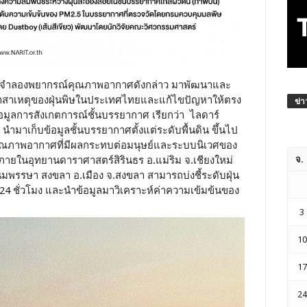
นำแบบจำลองพยากรณ์คุณภาพอากาศดังกล่าว มาพัฒนาและ
์หาสาเหตุของฝุ่นพิษในประเทศไทยและแก้ไขปัญหาให้ตรง
ข่า
็บข้อมูลการสังเกตการณ์ชั้นบรรยากาศ เรียกว่า ไลดาร์
ำมาเก็บข้อมูลชั้นบรรยากาศตั้งแต่ระดับพื้นดิน ขึ้นไป
้คุณภาพอากาศที่มีผลกระทบต่อมนุษย์และระบบนิเวศของ
ภายในอุทยานดาราศาสตร์สิรินธร อ.แม่ริม จ.เชียงใหม่
จ.
รรษา สงขลา อ.เมือง จ.สงขลา สามารถบ่งชี้ระดับฝุ่น
4 ชั่วโมง และนำข้อมูลมาวิเคราะห์ค่าความเข้มข้นของ
3
10
17
24