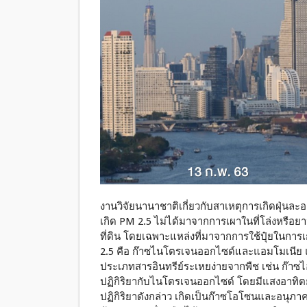
งานวิจัยนานาชาติเกี่ยวกับสาเหตุการเกิดฝุ่นล
เกิด PM 2.5 ไม่ได้มาจากการเผาในที่โล่งหรือย
ที่ดิน โดยเฉพาะแหล่งที่มาจากการใช้ปุ๋ยในการ
2.5 คือ ก๊าซไนโตรเจนออกไซด์และแอมโมเน
ประเภทสารอินทรีย์ระเหยง่ายจากพืช เช่น ก๊าซไ
ปฏิกิริยากับไนโตรเจนออกไซด์ โดยมีแสงอาทิตย์
ปฏิกิริยาดังกล่าว เกิดเป็นก๊าซโอโซนและอนุภาค