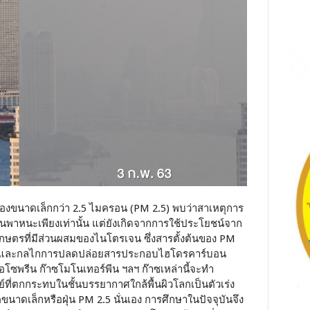
ะอองขนาดเล็กกว่า 2.5 ไมครอน (PM 2.5) พบว่าสาเหตุการ
านพาหนะเพียงเท่านั้น แต่ยังเกิดจากการใช้ประโยชน์จาก
เกษตรที่มีส่วนผสมของไนโตรเจน ซึ่งสารตั้งต้นของ PM
ีย และกลไกการปลดปล่อยสารประกอบไฮโดรคาร์บอน
อโซพรีน ก๊าซโมโนเทอร์พีน ฯลฯ ก๊าซเหล่านี้จะทำ
ที่ตกกระทบในชั้นบรรยากาศใกล้พื้นผิวโลกเป็นตัวเร่ง
ขนาดเล็กหรือฝุ่น PM 2.5 นั่นเอง การศึกษาในปัจจุบันจึง