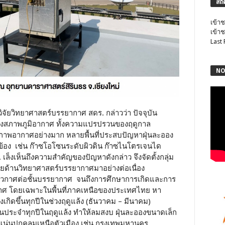
สถิ
เข้าช
เข้าช
Last
NO
วิจัยวิทยาศาสตร์บรรยากาศ สดร. กล่าวว่า ปัจจุบัน
งสภาพภูมิอากาศ ทั้งความแปรปรวนของฤดูกาล
คุณภาพอากาศอย่างมาก หลายพื้นที่ประสบปัญหาฝุ่นละออง
ข้อง เช่น ก๊าซโอโซนระดับผิวดิน ก๊าซไนโตรเจนได
ล็งเห็นถึงความสำคัญของปัญหาดังกล่าว จึงจัดตั้งกลุ่ม
ัยด้านวิทยาศาสตร์บรรยากาศมาอย่างต่อเนื่อง
อวกาศต่อชั้นบรรยากาศ จนถึงการศึกษาการเกิดและการ
กาศ โดยเฉพาะในพื้นที่ภาคเหนือของประเทศไทย หา
่งเกิดขึ้นทุกปีในช่วงฤดูแล้ง (ธันวาคม – มีนาคม)
นประจำทุกปีในฤดูแล้ง ทำให้ลมสงบ ฝุ่นละอองขนาดเล็ก
น่นปกคลุมเหนือตัวเมือง เช่น กรุงเทพมหานคร