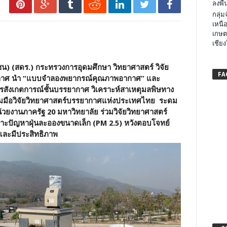
ลงพื้น
กลุ่
เหนือ
เกษต
เชียง
น) (สดร.) กระทรวงการอุดมศึกษา วิทยาศาสตร์ วิจัย
FA
รรยากาศ นำ “แบบจำลองพยากรณ์คุณภาพอากาศ” และ
การสังเกตการณ์ชั้นบรรยากาศ วิเคราะห์สาเหตุมลพิษทาง
่วมมือวิจัยวิทยาศาสตร์บรรยากาศแห่งประเทศไทย ระดม
่วยงานภาครัฐ 20 มหาวิทยาลัย ร่วมวิจัยวิทยาศาสตร์
ัญหาฝุ่นละอองขนาดเล็ก (PM 2.5) หวังตอบโจทย์
นและมีประสิทธิภาพ