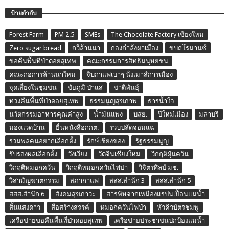
ป้ายกำกับ
Forest Farm
PM 2.5
SMEs
The Chocolate Factory เชียงใหม่
Zero sugar bread
กวีล้านนา
กองกำลังผาเมือง
ขบถโรมานซ์
ขอคืนพื้นที่ป่าดอยสุเทพ
คณะกรรมการสิทธิมนุษยชน
คณะก่อการล้านนาใหม่
จิบกาแฟเบาๆ นั่งเมาส์การเมือง
จุดเสี่ยงในชุมชน
ชัยภูมิ ป่าแส
ชาติพันธุ์
ทวงคืนพื้นที่ป่าดอยสุเทพ
ธรรมนูญสุขภาพ
ธารน้ำใจ
นวัตกรรมอาหารคุณค่าสูง
น้ำมันแพง
บสย.
ปี๋ใหม่เมือง
มลาบรี
มองแวดบ้าน
ยื่นหนังสือกกต.
รวบปลัดจอมแฉ
รวมพลคนอยากเลือกตั้ง
รักษ์เชียงของ
รัฐธรรมนูญ
รับรองผลเลือกตั้ง
วังเวียง
วัดจีนเชียงใหม่
วิกฤติฝุ่นควัน
วิกฤติหมอกควัน
วิกฤติหมอกควันไฟป่า
วิจิตรศิลป์ มช.
วิสามัญฆาตกรรม
สภากาแฟ
สสส.สำนัก 3
สสส.สำนัก 5
สสส.สำนัก 6
สังคมสุขภาวะ
สารพิษจากเหมืองแร่ปนเปื้อนแม่น้ำ
สิ้นแสงดาว
สื่อสร้างสรรค์
หมอกควันไฟป่า
หัวคิวบัตรชมพู
เครือข่ายขอคืนพื้นที่ป่าดอยสุเทพ
เครือข่ายประชาชนปกป้องแม่น้ำ