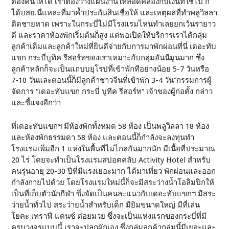
ต้องคืนให้ได้ เราต้องวางแผนงานให้สอดคล้องกับเงินที่ใช้ไป ก็
ได้บสย.นี่แหละที่มาค้ำประกันสินเชื่อให้ และเหตุผลที่ทำพลูวิลลา
ติดชายหาด เพราะในกระบี่ไม่มีโรงแรมไหนทำเลยยกเว้นรายาว
ดี และราคาห้องพักเริ่มต้นก็สูง แต่พอเปิดให้บริการเราได้กลุ่ม
ลูกค้าเดิมและลูกค้าใหม่ที่ยินดีจ่ายกับการมาพักผ่อนที่นี่ เดอะทับ
แขก กระบี่บูทิค รีสอร์ทของเราเหมาะกับกลุ่มฮันนีมูนมาก ซึ่ง
ลูกค้าหลักก็จะเป็นแถบบยุโรปที่เข้าพักทีอย่างน้อย 5-7 วันหรือ
7-10 วันและตอนนี้ก็มีลูกค้าชาวจีนที่เข้าพัก 3-4 วัน”กรรมการผู้
จัดการ “เดอะทับแขก กระบี่ บูทีค รีสอร์ท” เจ้าของผู้ก่อตั้ง กล่าว
และชี้แจงอีกว่า
ที่เดอะทับแขกฯ มีห้องพักทั้งหมด 58 ห้อง เป็นพลูวิลลา 18 ห้อง
และห้องพักธรรมดา 58 ห้อง และตอนนี้ก็กำลังจะลงทุนทำ
โรงแรมเพิ่มอีก 1 แห่งในพื้นที่ไม่ไกลกันมากนัก มีเนื้อที่ประมาณ
20 ไร่ โดยจะทำเป็นโรงแรมสปอตคลับ Activity Hotel สำหรับ
คนรุ่นอายุ 20-30 ปีที่มีแรงเยอะมาก ได้มาเที่ยว พักผ่อนและออก
กำลังกายไปด้วย โดยโรงแรมใหม่นี้ก็จะมีสระว่างน้ำโอลิมปิกให้
เป็นที่เก็บตัวนักกีฬา ซึ่งจัดเป็นคนละแนวกับเดอะทับแขกฯ มีสระ
ว่ายน้ำทั่วไป สระว่ายน้ำสำหรับเด็ก มียิมขนาดใหญ่ มีที่เล่น
โยคะ เทราฟี แดนซ์ ต่อยมวย ซึ่งจะเป็นแห่งแรกของกระบี่ที่มี
ครบวงจรแบบนี้ เราจะปลูกผักเอง ซึ่งกลุ่มลูกค้ากลุ่มนี้มีเยอะและ