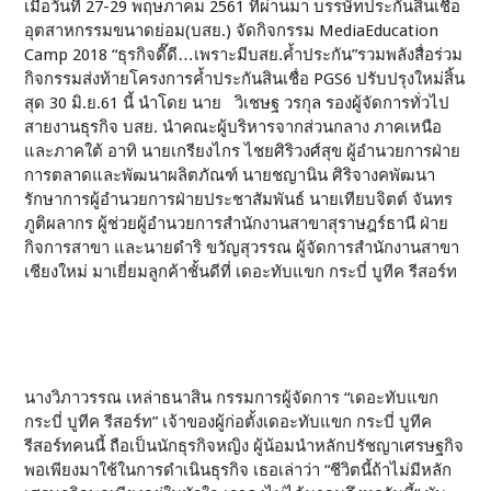
เมื่อวันที่ 27-29 พฤษภาคม 2561 ที่่ผ่านมา บรรษัทประกันสินเชื่อ
อุตสาหกรรมขนาดย่อม(บสย.) จัดกิจกรรม MediaEducation
Camp 2018 “ธุรกิจดี๊ดี…เพราะมีบสย.ค้ำประกัน”รวมพลังสื่อร่วม
กิจกรรมส่งท้ายโครงการค้ำประกันสินเชื่อ PGS6 ปรับปรุงใหม่สิ้น
สุด 30 มิ.ย.61 นี้ นำโดย นาย วิเชษฐ วรกุล รองผู้จัดการทั่วไป
สายงานธุรกิจ บสย. นำคณะผู้บริหารจากส่วนกลาง ภาคเหนือ
และภาคใต้ อาทิ นายเกรียงไกร ไชยศิริวงศ์สุข ผู้อำนวยการฝ่าย
การตลาดและพัฒนาผลิตภัณฑ์ นายชญานิน ศิริจางคพัฒนา
รักษาการผู้อำนวยการฝ่ายประชาสัมพันธ์ นายเทียบจิตต์ จันทร
ภูติผลากร ผู้ช่วยผู้อำนวยการสำนักงานสาขาสุราษฎร์ธานี ฝ่าย
กิจการสาขา และนายดำริ ขวัญสุวรรณ ผู้จัดการสำนักงานสาขา
เชียงใหม่ มาเยี่ยมลูกค้าชั้นดีที่ เดอะทับแขก กระบี่ บูทีค รีสอร์ท
นางวิภาวรรณ เหล่าธนาสิน กรรมการผู้จัดการ “เดอะทับแขก
กระบี่ บูทีค รีสอร์ท” เจ้าของผู้ก่อตั้งเดอะทับแขก กระบี่ บูทีค
รีสอร์ทคนนี้ ถือเป็นนักธุรกิจหญิง ผู้น้อมนำหลักปรัชญาเศรษฐกิจ
พอเพียงมาใช้ในการดำเนินธุรกิจ เธอเล่าว่า “ชีวิตนี้ถ้าไม่มีหลัก