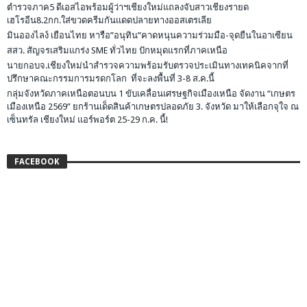
ตำรวจภาค5 ดีเอสไอพร้อมผู้ว่าฯเชียงใหม่แถลงจับสาวเชียงรายด
เฮโรอีน8.2กก.ใส่ขวดครีมกันแดดปลายทางออสเตรเลีย
มินอองไลง์ เยือนไทย หารือ”อนุทิน”คาดหนุนความร่วมมือ-จุดยืนในอาเซียน
สสว. สัญจรเสริมแกร่ง SME ทั่วไทย ปักหมุดแรกที่ภาคเหนือ
นายกอบจ.เชียงใหม่นำสำรวจความพร้อมรับตรวจประเมินทางเทคนิคจากที่
ปรึกษาคณะกรรมการมรดกโลก ที่จะลงพื้นที่ 3-8 ส.ค.นี้
กลุ่มจังหวัดภาคเหนือตอนบน 1 ขับเคลื่อนเศรษฐกิจเมืองเหนือ จัดงาน “เกษตร
เมืองเหนือ 2569” ยกร้านเด็ดสินค้าเกษตรปลอดภัย 3. จังหวัด มาให้เลือกจุใจ ณ
เซ็นทรัล เชียงใหม่ แอร์พอร์ต 25-29 ก.ค. นี้!
FACEBOOK