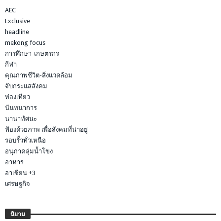
AEC
Exclusive
headline
mekong focus
การศึกษา-เกษตรกร
กีฬา
คุณภาพชีวิต-สิ่งแวดล้อม
จับกระแสสังคม
ท่องเที่ยว
นันทนาการ
นานาทัศนะ
ฟ้องด้วยภาพ เพื่อสังคมที่น่าอยู่
รอบรั้วทั่วเหนือ
อนุภาคลุ่มน้ำโขง
อาหาร
อาเซียน +3
เศรษฐกิจ
นิยาม