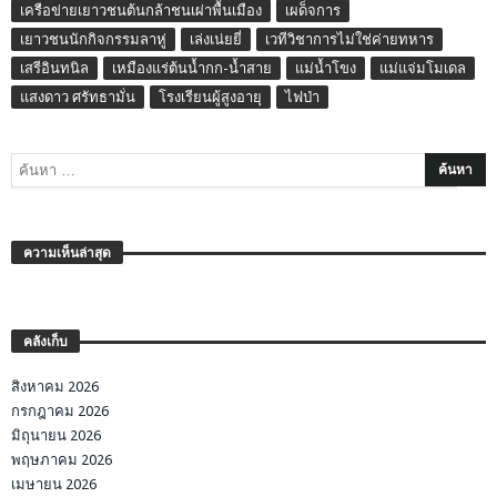
เครือข่ายเยาวชนต้นกล้าชนเผ่าพื้นเมือง
เผด็จการ
เยาวชนนักกิจกรรมลาหู่
เล่งเน่ยยี่
เวทีวิชาการไม่ใช่ค่ายทหาร
เสรีอินทนิล
เหมืองแร่ต้นน้ำกก-น้ำสาย
แม่น้ำโขง
แม่แจ่มโมเดล
แสงดาว ศรัทธามั่น
โรงเรียนผู้สูงอายุ
ไฟป่า
ความเห็นล่าสุด
คลังเก็บ
สิงหาคม 2026
กรกฎาคม 2026
มิถุนายน 2026
พฤษภาคม 2026
เมษายน 2026