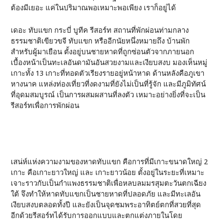
ต้องมีเยอะ แค่ในปริมาณพอเหมาะพอเพียง เราก็อยู่ได้
เดอะ ทับแขก กระบี่ บูทีค รีสอร์ท สถานที่พักผ่อนท่ามกลาง
ธรรมชาติเขียวขจี ทับแขก หรืออีกนัยหนึ่งหมายถึง บ้านพัก
สำหรับผู้มาเยือน ตั้งอยู่บนชายหาดที่ถูกซ่อนตัวจากภายนอก
เบื้องหน้าเป็นทะเลอันดามันอันสวยงามและเงียบสงบ มองเห็นหมู่
เกาะทั้ง 13 เกาะที่ทอดตัวเรียงรายอยู่หน้าหาด ด้านหลังคือภูเขา
หางนาค แหล่งท่องเที่ยวที่งดงามที่ยังไม่เป็นที่รู้จัก และมีภูมิทัศน์
ที่อุดมสมบูรณ์ เป็นการผสมผสานที่ลงตัว เหมาะอย่างยิ่งที่จะเป็น
รีสอร์ทเพื่อการพักผ่อน
เสน่ห์แห่งความงามของหาดทับแขก คือการที่มีเกาะขนาดใหญ่ 2
เกาะ คือเกาะยาวใหญ่ และ เกาะยาวน้อย ตั้งอยู่ในระยะที่เหมาะ
เจาะราวกับเป็นกำแพงธรรมชาติเพื่อหลบลมมรสุมตะวันตกเฉียง
ใต้ จึงทำให้หาดทับแขกเป็นชายหาดที่ปลอดภัย และมีทะเลอัน
เงียบสงบตลอดทั้งปี และยังเป็นจุดชมพระอาทิตย์ตกที่สวยที่สุด
อีกด้วยรีสอร์ทได้รับการออกแบบและตกแต่งภายในโดย