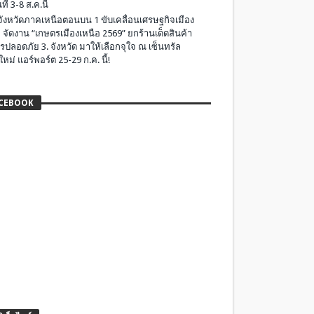
ที่ 3-8 ส.ค.นี้
มจังหวัดภาคเหนือตอนบน 1 ขับเคลื่อนเศรษฐกิจเมือง
 จัดงาน “เกษตรเมืองเหนือ 2569” ยกร้านเด็ดสินค้า
รปลอดภัย 3. จังหวัด มาให้เลือกจุใจ ณ เซ็นทรัล
ใหม่ แอร์พอร์ต 25-29 ก.ค. นี้!
CEBOOK