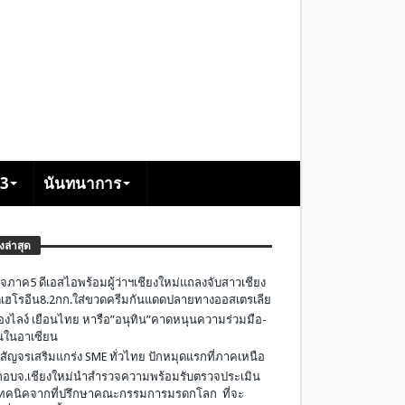
+3
นันทนาการ
องล่าสุด
จภาค5 ดีเอสไอพร้อมผู้ว่าฯเชียงใหม่แถลงจับสาวเชียง
เฮโรอีน8.2กก.ใส่ขวดครีมกันแดดปลายทางออสเตรเลีย
องไลง์ เยือนไทย หารือ”อนุทิน”คาดหนุนความร่วมมือ-
ืนในอาเซียน
 สัญจรเสริมแกร่ง SME ทั่วไทย ปักหมุดแรกที่ภาคเหนือ
อบจ.เชียงใหม่นำสำรวจความพร้อมรับตรวจประเมิน
ทคนิคจากที่ปรึกษาคณะกรรมการมรดกโลก ที่จะ