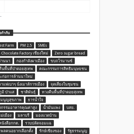
.
ยกำกับ
est Farm
PM 2.5
SMEs
 Chocolate Factory เชียงใหม่
Zero sugar bread
ล้านนา
กองกำลังผาเมือง
ขบถโรมานซ์
ืนพื้นที่ป่าดอยสุเทพ
คณะกรรมการสิทธิมนุษยชน
ก่อการล้านนาใหม่
กาแฟเบาๆ นั่งเมาส์การเมือง
จุดเสี่ยงในชุมชน
ภูมิ ป่าแส
ชาติพันธุ์
ทวงคืนพื้นที่ป่าดอยสุเทพ
รมนูญสุขภาพ
ธารน้ำใจ
ตกรรมอาหารคุณค่าสูง
น้ำมันแพง
บสย.
หม่เมือง
มลาบรี
มองแวดบ้าน
นหนังสือกกต.
รวบปลัดจอมแฉ
พลคนอยากเลือกตั้ง
รักษ์เชียงของ
รัฐธรรมนูญ