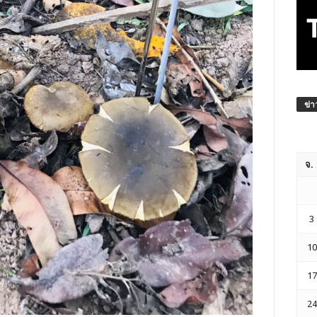
ข่า
จ.
3
10
17
24