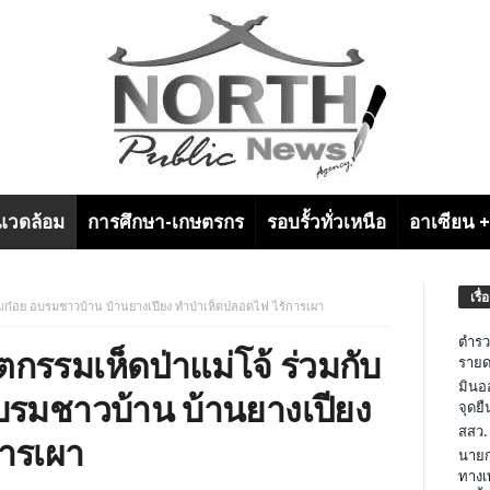
งแวดล้อม
การศึกษา-เกษตรกร
รอบรั้วทั่วเหนือ
อาเซียน 
เรื่
อมก๋อย อบรมชาวบ้าน บ้านยางเปียง ทำป่าเห็ดปลอดไฟ ไร้การเผา
ตำรว
ตกรรมเห็ดป่าแม่โจ้ ร่วมกับ
รายด
มินอ
รมชาวบ้าน บ้านยางเปียง
จุดย
สสว.
การเผา
นายก
ทางเ