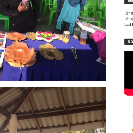
สถิ
เข้าช
เข้าช
Last
NO