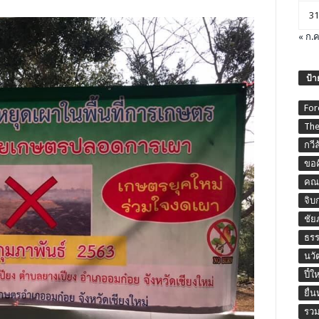
31
« ก.ค
ป้า
For
The
กวี
ขอค
คณะ
จิบ
ชัย
ธร
นวั
ปี๋ใ
ยื่
รวม