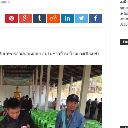
ลงพื้น
วดล้อม
กลุ่
เหนือ
เกษต
เชียง
FA
วมกับเกษตรอำเภออมก๋อย อบรมชาวบ้าน บ้านยางเปียง ทำ