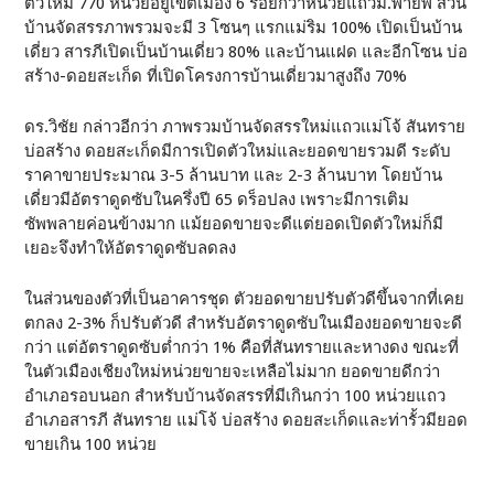
ตัวใหม่ 770 หน่วยอยู่เขตเมือง 6 ร้อยกว่าหน่วยแถวม.พายัพ ส่วน
บ้านจัดสรรภาพรวมจะมี 3 โซนๆ แรกแม่ริม 100% เปิดเป็นบ้าน
เดี่ยว สารภีเปิดเป็นบ้านเดี่ยว 80% และบ้านแฝด และอีกโซน บ่อ
สร้าง-ดอยสะเก็ด ที่เปิดโครงการบ้านเดี่ยวมาสูงถึง 70%
ดร.วิชัย กล่าวอีกว่า ภาพรวมบ้านจัดสรรใหม่แถวแม่โจ้ สันทราย
บ่อสร้าง ดอยสะเก็ดมีการเปิดตัวใหม่และยอดขายรวมดี ระดับ
ราคาขายประมาณ 3-5 ล้านบาท และ 2-3 ล้านบาท โดยบ้าน
เดี่ยวมีอัตราดูดซับในครึ่งปี 65 ดร็อปลง เพราะมีการเติม
ซัพพลายค่อนข้างมาก แม้ยอดขายจะดีแต่ยอดเปิดตัวใหม่ก็มี
เยอะจึงทำให้อัตราดูดซับลดลง
ในส่วนของตัวที่เป็นอาคารชุด ตัวยอดขายปรับตัวดีขึ้นจากที่เคย
ตกลง 2-3% ก็ปรับตัวดี สำหรับอัตราดูดซับในเมืองยอดขายจะดี
กว่า แต่อัตราดูดซับต่ำกว่า 1% คือที่สันทรายและหางดง ขณะที่
ในตัวเมืองเชียงใหม่หน่วยขายจะเหลือไม่มาก ยอดขายดีกว่า
อำเภอรอบนอก สำหรับบ้านจัดสรรที่มีเกินกว่า 100 หน่วยแถว
อำเภอสารภี สันทราย แม่โจ้ บ่อสร้าง ดอยสะเก็ดและท่ารั้วมียอด
ขายเกิน 100 หน่วย