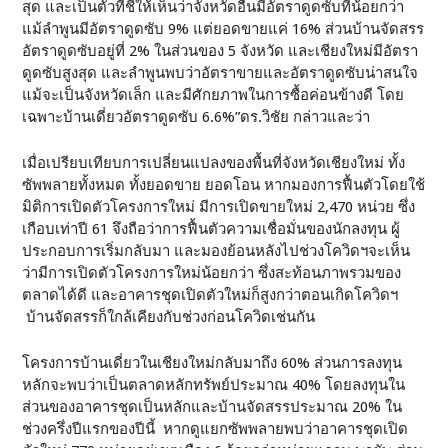
สุด และเป็นตัวที่ชี้ให้เห็นว่าจังหวัดอื่นมีอัตราดูดซับที่น้อยกว่า
แม้ลำพูนมีอัตราดูดซับ 9% แต่ยอดขายแค่ 16% ส่วนบ้านจัดสรร
อัตราดูดซับอยู่ที่ 2% ในส่วนของ 5 จังหวัด และเชียงใหม่มีอัตรา
ดูดซับสูงสุด และลำพูนพบว่าอัตราขายและอัตราดูดซับน่าสนใจ
แม้จะเป็นจังหวัดเล็ก และมีศักยภาพในการซื้อค่อนข้างดี โดย
เฉพาะบ้านเดี่ยวอัตราดูดซับ 6.6%”ดร.วิชัย กล่าวและว่า
เมื่อเปรียบเทียบการเปลี่ยนแปลงของพื้นที่จังหวัดเชียงใหม่ ทั้ง
ซัพพลายทั้งหมด ทั้งยอดขาย ยอดโอน หากมองการฟื้นตัวโดยใช้
มิติการเปิดตัวโครงการใหม่ มีการเปิดขายใหม่ 2,470 หน่วย ซึ่ง
เกือบเท่าปี 61 จึงถือว่าการฟื้นตัวความเชื่อมั่นของนักลงทุน ผู้
ประกอบการเริ่มกลับมา และมองย้อนหลังไปช่วงโควิดฯจะเห็น
ว่ามีการเปิดตัวโครงการใหม่น้อยกว่า ซึ่งสะท้อนภาพรวมของ
ตลาดได้ดี และอาคารชุดเปิดตัวใหม่ก็สูงกว่าตอนเกิดโควิดฯ
บ้านจัดสรรก็ใกล้เคียงกับช่วงก่อนโควิดเช่นกัน
โครงการบ้านเดี่ยวในเชียงใหม่กลับมาถึง 60% ส่วนการลงทุน
หลักจะพบว่าเป็นตลาดหลักทรัพย์ประมาณ 40% โดยลงทุนใน
ส่วนของอาคารชุดเป็นหลักและบ้านจัดสรรประมาณ 20% ใน
ช่วงครึ่งปีแรกของปีนี้ หากดูแยกซัพพลายพบว่าอาคารชุดเปิด