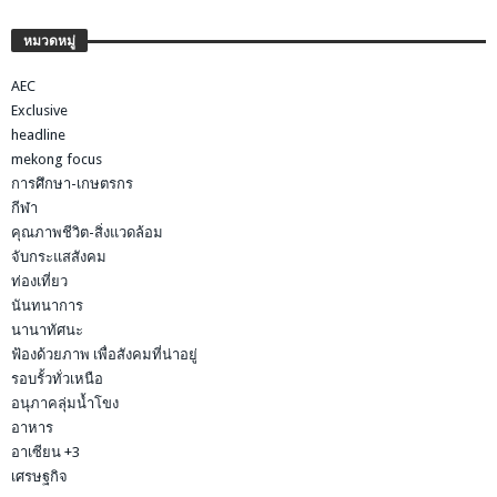
หมวดหมู่
AEC
Exclusive
headline
mekong focus
การศึกษา-เกษตรกร
กีฬา
คุณภาพชีวิต-สิ่งแวดล้อม
จับกระแสสังคม
ท่องเที่ยว
นันทนาการ
นานาทัศนะ
ฟ้องด้วยภาพ เพื่อสังคมที่น่าอยู่
รอบรั้วทั่วเหนือ
อนุภาคลุ่มน้ำโขง
อาหาร
อาเซียน +3
เศรษฐกิจ