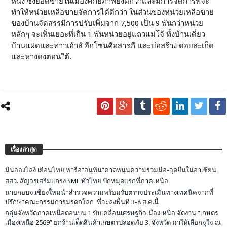
หนึ่ง ซึ่งยอดขายในเมืองศักยภาพยังดีกว่าและมีการจัดการที่จะ
ทำให้หน่วยเหลือขายจัดการได้ดีกว่า ในส่วนของหน่วยเหลือขาย
ของบ้านจัดสรรมีการปรับเพิ่มจาก 7,500 เป็น 9 พันกว่าหน่วย
หลักๆ จะเห็นเยอะที่เกิน 1 พันหน่วยอยู่แถวแม่โจ้ ทั้งบ้านเดี่ยว
บ้านแฝดและทาวเฮ้าส์ อีกโซนคือสารภี และบ่อสร้าง ดอยสะเก็ด
และหางดงตอนใต้.
เรื่องล่าสุด
มินอองไลง์ เยือนไทย หารือ”อนุทิน”คาดหนุนความร่วมมือ-จุดยืนในอาเซียน
สสว. สัญจรเสริมแกร่ง SME ทั่วไทย ปักหมุดแรกที่ภาคเหนือ
นายกอบจ.เชียงใหม่นำสำรวจความพร้อมรับตรวจประเมินทางเทคนิคจากที่
ปรึกษาคณะกรรมการมรดกโลก ที่จะลงพื้นที่ 3-8 ส.ค.นี้
กลุ่มจังหวัดภาคเหนือตอนบน 1 ขับเคลื่อนเศรษฐกิจเมืองเหนือ จัดงาน “เกษตร
เมืองเหนือ 2569” ยกร้านเด็ดสินค้าเกษตรปลอดภัย 3. จังหวัด มาให้เลือกจุใจ ณ