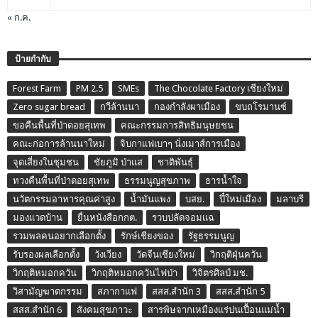
« ก.ค.
ป้ายกำกับ
Forest Farm
PM 2.5
SMEs
The Chocolate Factory เชียงใหม่
Zero sugar bread
กวีล้านนา
กองกำลังผาเมือง
ขบถโรมานซ์
ขอคืนพื้นที่ป่าดอยสุเทพ
คณะกรรมการสิทธิมนุษยชน
คณะก่อการล้านนาใหม่
จิบกาแฟเบาๆ นั่งเมาส์การเมือง
จุดเสี่ยงในชุมชน
ชัยภูมิ ป่าแส
ชาติพันธุ์
ทวงคืนพื้นที่ป่าดอยสุเทพ
ธรรมนูญสุขภาพ
ธารน้ำใจ
นวัตกรรมอาหารคุณค่าสูง
น้ำมันแพง
บสย.
ปี๋ใหม่เมือง
มลาบรี
มองแวดบ้าน
ยื่นหนังสือกกต.
รวบปลัดจอมแฉ
รวมพลคนอยากเลือกตั้ง
รักษ์เชียงของ
รัฐธรรมนูญ
รับรองผลเลือกตั้ง
วังเวียง
วัดจีนเชียงใหม่
วิกฤติฝุ่นควัน
วิกฤติหมอกควัน
วิกฤติหมอกควันไฟป่า
วิจิตรศิลป์ มช.
วิสามัญฆาตกรรม
สภากาแฟ
สสส.สำนัก 3
สสส.สำนัก 5
สสส.สำนัก 6
สังคมสุขภาวะ
สารพิษจากเหมืองแร่ปนเปื้อนแม่น้ำ