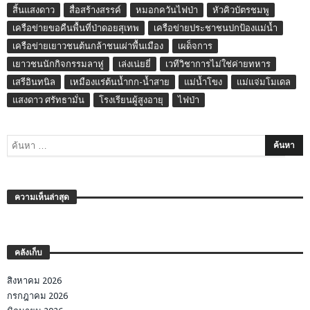
สิ้นแสงดาว
สื่อสร้างสรรค์
หมอกควันไฟป่า
หัวคิวบัตรชมพู
เครือข่ายขอคืนพื้นที่ป่าดอยสุเทพ
เครือข่ายประชาชนปกป้องแม่น้ำ
เครือข่ายเยาวชนต้นกล้าชนเผ่าพื้นเมือง
เผด็จการ
เยาวชนนักกิจกรรมลาหู่
เล่งเน่ยยี่
เวทีวิชาการไม่ใช่ค่ายทหาร
เสรีอินทนิล
เหมืองแร่ต้นน้ำกก-น้ำสาย
แม่น้ำโขง
แม่แจ่มโมเดล
แสงดาว ศรัทธามั่น
โรงเรียนผู้สูงอายุ
ไฟป่า
ความเห็นล่าสุด
คลังเก็บ
สิงหาคม 2026
กรกฎาคม 2026