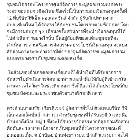
ชุมชนโดยรอบโครงการศูนย์จัดการขยะมูลฝอยรวมแบบครบ
วงจร ของ อบจ.เชียงใหม่ ซึ่งครั้งนี้เป็นการมอบเงินกองทุนครั้งที่
12 ที่บริษัทวีพีเอ็น คอลเลคชั่นส์ จำกัด ผู้รับสัมปทานจาก
อบจ.เชียงใหม่ ได้จัดสรรให้กับชุมชนโดยรอบตามข้อตกลง โดย
จะมีการมอบทุก ๆ 3 เดือน/ครั้ง ส่วนการที่จะนำเงินกองทุนที่ได้
ไปดำเนินการอย่างไรนั้น ขึ้นอยู่กับมติของแต่ละชุมชนที่จะ
ดำเนินการ ส่วนเรื่องการจัดสรรผลประโยชน์เงินกองทุน จะแบ่ง
สัดส่วนตามระยะทางจากที่ตั้ง ของศูนย์จัดการขยะมูลฝอยรวม
แบบครบวงจรฯ กับชุมชน อ.ดอยสะเก็ด
“ในส่วนของอำเภอดอยสะเก็ดเอง ก็ได้นำเงินที่ได้รับจากการ
จัดสรรไปดำเนินการจัดหาอาหารและน้ำดื่มให้กับผู้ที่เข้าเวรใน
ด่านตรวจโควิดฯ ในช่วงที่ผ่านมา ซึ่งก็ถือว่าได้เกิดประโยชน์กับ
ชุมชน สังคมและประชาชนด้วย”นายจิรชาติ กล่าว
ทางด้านนายเกริก เกียรติเวชช์ ผู้จัดการทั่วไป ตัวแทนบริษัท วีพี
เอ็น คอลเล็คชั่นส์ กล่าวว่า สำหรับชุมชนที่ได้รับจะมี 9 แห่ง คือ
บ้านป่าตึงน้อย หมู่ 1 ซึ่งจะได้รับการจัดสรรมากที่สุดตามสัดส่วน
คือตันละ 10 บาท เนื่องจากเป็นชุมชนที่ตั้งโครงการฯ ขณะที่
อ.ดอยสะเก็ด, ต.ป่าป้อง, บ้านทุ่งยาว ม.8, บ้านกิ่วแล ม.11 จะได้