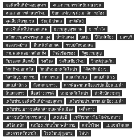
ขอคืนพื้นที่ป่าดอยสุเทพ
คณะกรรมการสิทธิมนุษยชน
คณะก่อการล้านนาใหม่
จิบกาแฟเบาๆ นั่งเมาส์การเมือง
จุดเสี่ยงในชุมชน
ชัยภูมิ ป่าแส
ชาติพันธุ์
ทวงคืนพื้นที่ป่าดอยสุเทพ
ธรรมนูญสุขภาพ
ธารน้ำใจ
นวัตกรรมอาหารคุณค่าสูง
น้ำมันแพง
บสย.
ปี๋ใหม่เมือง
มลาบรี
มองแวดบ้าน
ยื่นหนังสือกกต.
รวบปลัดจอมแฉ
รวมพลคนอยากเลือกตั้ง
รักษ์เชียงของ
รัฐธรรมนูญ
รับรองผลเลือกตั้ง
วังเวียง
วัดจีนเชียงใหม่
วิกฤติฝุ่นควัน
วิกฤติหมอกควัน
วิกฤติหมอกควันไฟป่า
วิจิตรศิลป์ มช.
วิสามัญฆาตกรรม
สภากาแฟ
สสส.สำนัก 3
สสส.สำนัก 5
สสส.สำนัก 6
สังคมสุขภาวะ
สารพิษจากเหมืองแร่ปนเปื้อนแม่น้ำ
สิ้นแสงดาว
สื่อสร้างสรรค์
หมอกควันไฟป่า
หัวคิวบัตรชมพู
เครือข่ายขอคืนพื้นที่ป่าดอยสุเทพ
เครือข่ายประชาชนปกป้องแม่น้ำ
เครือข่ายเยาวชนต้นกล้าชนเผ่าพื้นเมือง
เผด็จการ
เยาวชนนักกิจกรรมลาหู่
เล่งเน่ยยี่
เวทีวิชาการไม่ใช่ค่ายทหาร
เสรีอินทนิล
เหมืองแร่ต้นน้ำกก-น้ำสาย
แม่น้ำโขง
แม่แจ่มโมเดล
แสงดาว ศรัทธามั่น
โรงเรียนผู้สูงอายุ
ไฟป่า