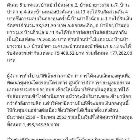
ตันละ 5 บาทและบ้านป่าไม้แดง ม.2, บ้านป่ายางงาม ม.7, บ้าน
ป่าคา ม.4 และบ้านหนองบัวพัฒนา ม.13 จะได้รับสัดส่วนตัน 4
บาทซึ่งการมอบเงินกองทุนครั้งนี้ บ้านป่าตึงน้อย ม.1 จะได้รับเงิน
จัดสรรจำนวน 38,521.30 บาท อ.ดอยสะเก็ด, ต.ป่าป้อง,บ้านทุ่ง
ยาว ม.8 บ้านกิ่วแล ม.11 จะได้รับการจัดสรรในสัดส่วนเท่ากัน
เป็นเงินแห่งละ 19,260.65 บาท ส่วนบ้านป่าไม้แดง ม.2 บ้านป่า
ยางงาม ม.7 บ้านป่าคา ม.4 และบ้านหนองบัวพัฒนา ม.13 จะได้
รับจัดสรรเท่ากันแห่งละ 15,408.52 บาท รวมทั้งหมด 177,202.00
บาท
ผู้จัดการทั่วไป บ.วีพีเอ็นฯ กล่าวอีกว่า การได้มอบเงินกองทุนเพื่อ
พัฒนาชุมชนโดยรอบโครงการ ศูนย์การจัดการขยะมูลฝอยรวม
แบบครบวงจร ของ อบจ.เชียงใหม่นั้น บริษัทฯเป็นคู่สัญญาที่ได้
รับสัมปทานเข้าไปดำเนินการ แม้ว่าจะมีปริมาณขยะเข้ามาน้อย
กว่ากำลังการผลิต แต่บริษัทฯมีความยินดีที่จะมอบเงินกองทุนนี้
ให้กับชุมชนอย่างต่อเนื่อง ซึ่งบริษัทฯได้เริ่มมาตั้งแต่เดือน
ธันวาคม 2559 – มีนาคม 2563 รวมเป็นเงินที่ได้จัดสรรให้กองทุน
ทั้งหมด 1,493,543.36 บาท