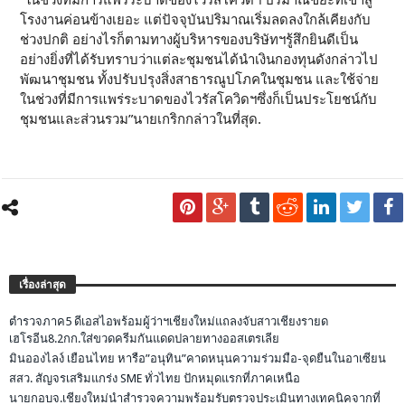
“ในช่วงที่มีการแพร่ระบาดของไวรัสโควิดฯ ปริมาณขยะที่เข้าสู่
โรงงานค่อนข้างเยอะ แต่ปัจจุบันปริมาณเริ่มลดลงใกล้เคียงกับ
ช่วงปกติ อย่างไรก็ตามทางผู้บริหารของบริษัทฯรู้สึกยินดีเป็น
อย่างยิ่งที่ได้รับทราบว่าแต่ละชุมชนได้นำเงินกองทุนดังกล่าวไป
พัฒนาชุมชน ทั้งปรับปรุงสิ่งสาธารณูปโภคในชุมชน และใช้จ่าย
ในช่วงที่มีการแพร่ระบาดของไวรัสโควิดฯซึ่งก็เป็นประโยชน์กับ
ชุมชนและส่วนรวม”นายเกริกกล่าวในที่สุด.
เรื่องล่าสุด
ตำรวจภาค5 ดีเอสไอพร้อมผู้ว่าฯเชียงใหม่แถลงจับสาวเชียงรายด
เฮโรอีน8.2กก.ใส่ขวดครีมกันแดดปลายทางออสเตรเลีย
มินอองไลง์ เยือนไทย หารือ”อนุทิน”คาดหนุนความร่วมมือ-จุดยืนในอาเซียน
สสว. สัญจรเสริมแกร่ง SME ทั่วไทย ปักหมุดแรกที่ภาคเหนือ
นายกอบจ.เชียงใหม่นำสำรวจความพร้อมรับตรวจประเมินทางเทคนิคจากที่