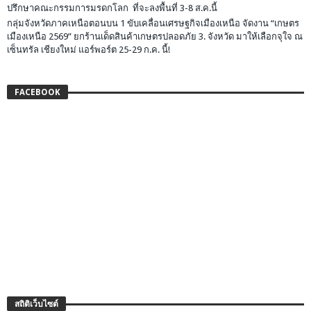
ปรึกษาคณะกรรมการมรดกโลก ที่จะลงพื้นที่ 3-8 ส.ค.นี้
กลุ่มจังหวัดภาคเหนือตอนบน 1 ขับเคลื่อนเศรษฐกิจเมืองเหนือ จัดงาน “เกษตร
เมืองเหนือ 2569” ยกร้านเด็ดสินค้าเกษตรปลอดภัย 3. จังหวัด มาให้เลือกจุใจ ณ
เซ็นทรัล เชียงใหม่ แอร์พอร์ต 25-29 ก.ค. นี้!
FACEBOOK
สถิติเว็บไซต์