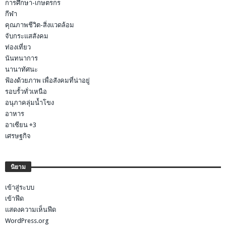
การศึกษา-เกษตรกร
กีฬา
คุณภาพชีวิต-สิ่งแวดล้อม
จับกระแสสังคม
ท่องเที่ยว
นันทนาการ
นานาทัศนะ
ฟ้องด้วยภาพ เพื่อสังคมที่น่าอยู่
รอบรั้วทั่วเหนือ
อนุภาคลุ่มน้ำโขง
อาหาร
อาเซียน +3
เศรษฐกิจ
นิยาม
เข้าสู่ระบบ
เข้าฟีด
แสดงความเห็นฟีด
WordPress.org