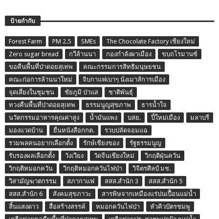
ป้ายกำกับ
Forest Farm
PM 2.5
SMEs
The Chocolate Factory เชียงใหม่
Zero sugar bread
กวีล้านนา
กองกำลังผาเมือง
ขบถโรมานซ์
ขอคืนพื้นที่ป่าดอยสุเทพ
คณะกรรมการสิทธิมนุษยชน
คณะก่อการล้านนาใหม่
จิบกาแฟเบาๆ นั่งเมาส์การเมือง
จุดเสี่ยงในชุมชน
ชัยภูมิ ป่าแส
ชาติพันธุ์
ทวงคืนพื้นที่ป่าดอยสุเทพ
ธรรมนูญสุขภาพ
ธารน้ำใจ
นวัตกรรมอาหารคุณค่าสูง
น้ำมันแพง
บสย.
ปี๋ใหม่เมือง
มลาบรี
มองแวดบ้าน
ยื่นหนังสือกกต.
รวบปลัดจอมแฉ
รวมพลคนอยากเลือกตั้ง
รักษ์เชียงของ
รัฐธรรมนูญ
รับรองผลเลือกตั้ง
วังเวียง
วัดจีนเชียงใหม่
วิกฤติฝุ่นควัน
วิกฤติหมอกควัน
วิกฤติหมอกควันไฟป่า
วิจิตรศิลป์ มช.
วิสามัญฆาตกรรม
สภากาแฟ
สสส.สำนัก 3
สสส.สำนัก 5
สสส.สำนัก 6
สังคมสุขภาวะ
สารพิษจากเหมืองแร่ปนเปื้อนแม่น้ำ
สิ้นแสงดาว
สื่อสร้างสรรค์
หมอกควันไฟป่า
หัวคิวบัตรชมพู