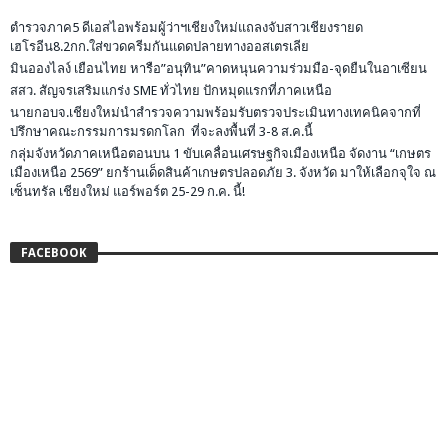
ตำรวจภาค5 ดีเอสไอพร้อมผู้ว่าฯเชียงใหม่แถลงจับสาวเชียงรายด
เฮโรอีน8.2กก.ใส่ขวดครีมกันแดดปลายทางออสเตรเลีย
มินอองไลง์ เยือนไทย หารือ”อนุทิน”คาดหนุนความร่วมมือ-จุดยืนในอาเซียน
สสว. สัญจรเสริมแกร่ง SME ทั่วไทย ปักหมุดแรกที่ภาคเหนือ
นายกอบจ.เชียงใหม่นำสำรวจความพร้อมรับตรวจประเมินทางเทคนิคจากที่
ปรึกษาคณะกรรมการมรดกโลก ที่จะลงพื้นที่ 3-8 ส.ค.นี้
กลุ่มจังหวัดภาคเหนือตอนบน 1 ขับเคลื่อนเศรษฐกิจเมืองเหนือ จัดงาน “เกษตร
เมืองเหนือ 2569” ยกร้านเด็ดสินค้าเกษตรปลอดภัย 3. จังหวัด มาให้เลือกจุใจ ณ
เซ็นทรัล เชียงใหม่ แอร์พอร์ต 25-29 ก.ค. นี้!
FACEBOOK