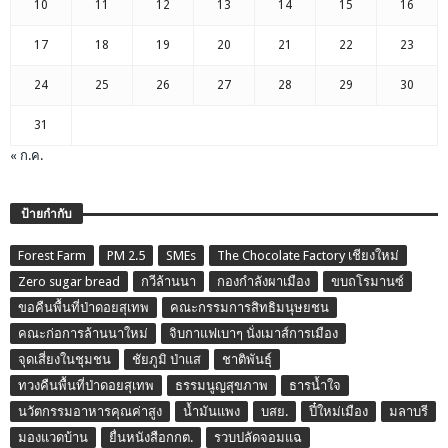
10
11
12
13
14
15
16
17
18
19
20
21
22
23
24
25
26
27
28
29
30
31
« ก.ค.
ป้ายกำกับ
Forest Farm
PM 2.5
SMEs
The Chocolate Factory เชียงใหม่
Zero sugar bread
กวีล้านนา
กองกำลังผาเมือง
ขบถโรมานซ์
ขอคืนพื้นที่ป่าดอยสุเทพ
คณะกรรมการสิทธิมนุษยชน
คณะก่อการล้านนาใหม่
จิบกาแฟเบาๆ นั่งเมาส์การเมือง
จุดเสี่ยงในชุมชน
ชัยภูมิ ป่าแส
ชาติพันธุ์
ทวงคืนพื้นที่ป่าดอยสุเทพ
ธรรมนูญสุขภาพ
ธารน้ำใจ
นวัตกรรมอาหารคุณค่าสูง
น้ำมันแพง
บสย.
ปี๋ใหม่เมือง
มลาบรี
มองแวดบ้าน
ยื่นหนังสือกกต.
รวบปลัดจอมแฉ