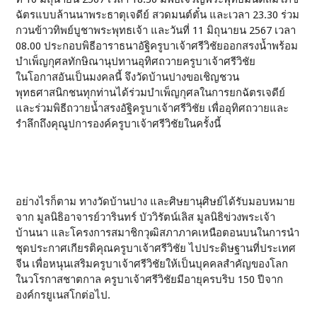
ฉัตรแบบล้านนาพระธาตุเจดีย์ สวดมนต์ตั๋น และเวลา 23.30 ร่วม
กวนข้าวทิพย์บูชาพระพุทธเจ้า และวันที่ 11 มิถุนายน 2567 เวลา
08.00 ประกอบพิธีอาราธนาอัฐิครูบาเจ้าศรีวิชัยออกสรงน้ำพร้อม
บำเพ็ญกุศลทักษิณานุปทานอุทิศถวายครูบาเจ้าศรีวิชัย
ในโอกาสอันเป็นมงคลนี้ จึงวัดบ้านปางขอเชิญชวน
พุทธศาสนิกชนทุกท่านได้ร่วมบำเพ็ญกุศลในการยกฉัตรเจดีย์
และร่วมพิธีถวายน้ำสรงอัฐิครูบาเจ้าศรีวิชัย เพื่ออุทิศถวายและ
รำลึกถึงคุณูปการองค์ครูบาเจ้าศรีวิชัยในครั้งนี้
อย่างไรก็ตาม ทางวัดบ้านปาง และศิษยานุศิษย์ได้รับมอบหมาย
จาก มูลนิธิอาจารย์วารินทร์ บัววิรัตน์เลิส มูลนิธิข่วงพระเจ้า
บ้านนา และโครงการสมาชิกวุฒิสภาภาคเหนือตอนบนในการนำ
ชุดประกาศเกียรติคุณครูบาเจ้าศรีวิชัย ไปประดิษฐานที่ประเทศ
จีน เพื่อหนุนเสริมครูบาเจ้าศรีวิชัยให้เป็นบุคคลสำคัญของโลก
ในวโรกาสชาตกาล ครูบาเจ้าศรีวิชัยมีอายุครบริบ 150 ปีจาก
องค์กรยูเนสโกต่อไป.