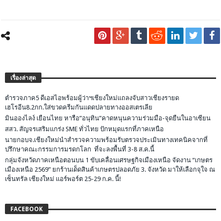
เรื่องล่าสุด
ตำรวจภาค5 ดีเอสไอพร้อมผู้ว่าฯเชียงใหม่แถลงจับสาวเชียงรายด
เฮโรอีน8.2กก.ใส่ขวดครีมกันแดดปลายทางออสเตรเลีย
มินอองไลง์ เยือนไทย หารือ”อนุทิน”คาดหนุนความร่วมมือ-จุดยืนในอาเซียน
สสว. สัญจรเสริมแกร่ง SME ทั่วไทย ปักหมุดแรกที่ภาคเหนือ
นายกอบจ.เชียงใหม่นำสำรวจความพร้อมรับตรวจประเมินทางเทคนิคจากที่
ปรึกษาคณะกรรมการมรดกโลก ที่จะลงพื้นที่ 3-8 ส.ค.นี้
กลุ่มจังหวัดภาคเหนือตอนบน 1 ขับเคลื่อนเศรษฐกิจเมืองเหนือ จัดงาน “เกษตร
เมืองเหนือ 2569” ยกร้านเด็ดสินค้าเกษตรปลอดภัย 3. จังหวัด มาให้เลือกจุใจ ณ
เซ็นทรัล เชียงใหม่ แอร์พอร์ต 25-29 ก.ค. นี้!
FACEBOOK