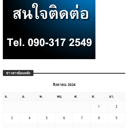
ข่าวสารย้อนหลัง
สิงหาคม 2026
จ.
อ.
พ.
พฤ.
ศ.
ส.
อา.
1
2
3
4
5
6
7
8
9