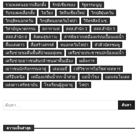
รวมพลคนอยากเลือกตั้ง
รักษ์เชียงของ
รัฐธรรมนูญ
รับรองผลเลือกตั้ง
วังเวียง
วัดจีนเชียงใหม่
วิกฤติฝุ่นควัน
วิกฤติหมอกควัน
วิกฤติหมอกควันไฟป่า
วิจิตรศิลป์ มช.
วิสามัญฆาตกรรม
สภากาแฟ
สสส.สำนัก 3
สสส.สำนัก 5
สสส.สำนัก 6
สังคมสุขภาวะ
สารพิษจากเหมืองแร่ปนเปื้อนแม่น้ำ
สิ้นแสงดาว
สื่อสร้างสรรค์
หมอกควันไฟป่า
หัวคิวบัตรชมพู
เครือข่ายขอคืนพื้นที่ป่าดอยสุเทพ
เครือข่ายประชาชนปกป้องแม่น้ำ
เครือข่ายเยาวชนต้นกล้าชนเผ่าพื้นเมือง
เผด็จการ
เยาวชนนักกิจกรรมลาหู่
เล่งเน่ยยี่
เวทีวิชาการไม่ใช่ค่ายทหาร
เสรีอินทนิล
เหมืองแร่ต้นน้ำกก-น้ำสาย
แม่น้ำโขง
แม่แจ่มโมเดล
แสงดาว ศรัทธามั่น
โรงเรียนผู้สูงอายุ
ไฟป่า
ความเห็นล่าสุด