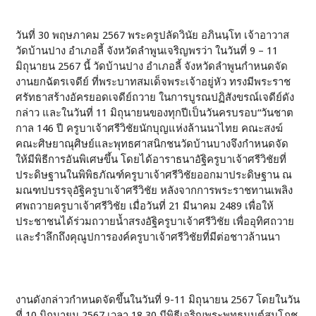
วันที่ 30 พฤษภาคม 2567 พระครูปลัดวินัย อภินนฺโท เจ้าอาวาส
วัดบ้านปาง อำเภอลี้ จังหวัดลำพูนเจริญพรว่า ในวันที่ 9 – 11
มิถุนายน 2567 นี้ วัดบ้านปาง อำเภอลี้ จังหวัดลำพูนกำหนดจัด
งานยกฉัตรเจดีย์ ที่พระบาทสมเด็จพระเจ้าอยู่หัว ทรงมีพระราช
ศรัทธาสร้างอัครยอดเจดีย์ถวาย ในการบูรณปฏิสังขรณ์เจดีย์ดัง
กล่าว และในวันที่ 11 มิถุนายนของทุกปีเป็นวันครบรอบ“วันชาต
กาล 146 ปี ครูบาเจ้าศรีวิชัยนักบุญแห่งล้านนาไทย คณะสงฆ์
คณะศิษยาณุศิษย์และพุทธศาสนิกชนวัดบ้านบางจึงกำหนดจัด
ให้มีพิธีการอันพิเศษขึ้น โดยได้อาราธนาอัฐิครูบาเจ้าศรีวิชัยที่
ประดิษฐานในพิพิธภัณฑ์ครูบาเจ้าศรีวิชัยออกมาประดิษฐาน ณ
มณฑปบรรจุอัฐิครูบาเจ้าศรีวิชัย หลังจากการพระราชทานเพลิง
ศพถวายครูบาเจ้าศรีวิชัย เมื่อวันที่ 21 มีนาคม 2489 เพื่อให้
ประชาชนได้ร่วมถวายน้ำสรงอัฐิครูบาเจ้าศรีวิชัย เพื่ออุทิศถวาย
และรำลึกถึงคุณูปการองค์ครูบาเจ้าศรีวิชัยที่มีต่อชาวล้านนา
งานดังกล่าวกำหนดจัดขึ้นในวันที่ 9-11 มิถุนายน 2567 โดยในวัน
ที่ 10 มิถุนายน 2567 เวลา 18.30 มีพิธีเจริญพระพุทธมนต์สมโภช