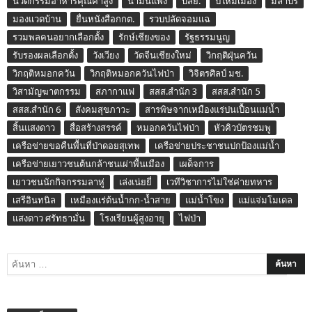
นวัตกรรมอาหารคุณค่าสูง
น้ำมันแพง
บสย.
ปี๋ใหม่เมือง
มลาบรี
มองแวดบ้าน
ยื่นหนังสือกกต.
รวบปลัดจอมแฉ
รวมพลคนอยากเลือกตั้ง
รักษ์เชียงของ
รัฐธรรมนูญ
รับรองผลเลือกตั้ง
วังเวียง
วัดจีนเชียงใหม่
วิกฤติฝุ่นควัน
วิกฤติหมอกควัน
วิกฤติหมอกควันไฟป่า
วิจิตรศิลป์ มช.
วิสามัญฆาตกรรม
สภากาแฟ
สสส.สำนัก 3
สสส.สำนัก 5
สสส.สำนัก 6
สังคมสุขภาวะ
สารพิษจากเหมืองแร่ปนเปื้อนแม่น้ำ
สิ้นแสงดาว
สื่อสร้างสรรค์
หมอกควันไฟป่า
หัวคิวบัตรชมพู
เครือข่ายขอคืนพื้นที่ป่าดอยสุเทพ
เครือข่ายประชาชนปกป้องแม่น้ำ
เครือข่ายเยาวชนต้นกล้าชนเผ่าพื้นเมือง
เผด็จการ
เยาวชนนักกิจกรรมลาหู่
เล่งเน่ยยี่
เวทีวิชาการไม่ใช่ค่ายทหาร
เสรีอินทนิล
เหมืองแร่ต้นน้ำกก-น้ำสาย
แม่น้ำโขง
แม่แจ่มโมเดล
แสงดาว ศรัทธามั่น
โรงเรียนผู้สูงอายุ
ไฟป่า