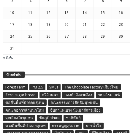
3
4
5
6
7
8
9
10
11
12
13
14
15
16
17
18
19
20
21
22
23
24
25
26
27
28
29
30
31
« ก.ค.
ป้ายกำกับ
Forest Farm
PM 2.5
SMEs
The Chocolate Factory เชียงใหม่
Zero sugar bread
กวีล้านนา
กองกำลังผาเมือง
ขบถโรมานซ์
ขอคืนพื้นที่ป่าดอยสุเทพ
คณะกรรมการสิทธิมนุษยชน
คณะก่อการล้านนาใหม่
จิบกาแฟเบาๆ นั่งเมาส์การเมือง
จุดเสี่ยงในชุมชน
ชัยภูมิ ป่าแส
ชาติพันธุ์
ทวงคืนพื้นที่ป่าดอยสุเทพ
ธรรมนูญสุขภาพ
ธารน้ำใจ