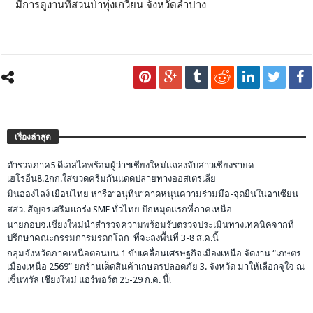
มีการดูงานที่สวนป่าทุ่งเกวียน จังหวัดลำปาง
เรื่องล่าสุด
ตำรวจภาค5 ดีเอสไอพร้อมผู้ว่าฯเชียงใหม่แถลงจับสาวเชียงรายด
เฮโรอีน8.2กก.ใส่ขวดครีมกันแดดปลายทางออสเตรเลีย
มินอองไลง์ เยือนไทย หารือ”อนุทิน”คาดหนุนความร่วมมือ-จุดยืนในอาเซียน
สสว. สัญจรเสริมแกร่ง SME ทั่วไทย ปักหมุดแรกที่ภาคเหนือ
นายกอบจ.เชียงใหม่นำสำรวจความพร้อมรับตรวจประเมินทางเทคนิคจากที่
ปรึกษาคณะกรรมการมรดกโลก ที่จะลงพื้นที่ 3-8 ส.ค.นี้
กลุ่มจังหวัดภาคเหนือตอนบน 1 ขับเคลื่อนเศรษฐกิจเมืองเหนือ จัดงาน “เกษตร
เมืองเหนือ 2569” ยกร้านเด็ดสินค้าเกษตรปลอดภัย 3. จังหวัด มาให้เลือกจุใจ ณ
เซ็นทรัล เชียงใหม่ แอร์พอร์ต 25-29 ก.ค. นี้!