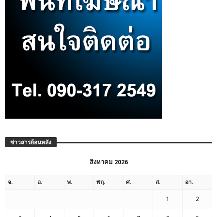
ข่าวสารย้อนหลัง
สิงหาคม 2026
จ.
อ.
พ.
พฤ.
ศ.
ส.
อา.
1
2