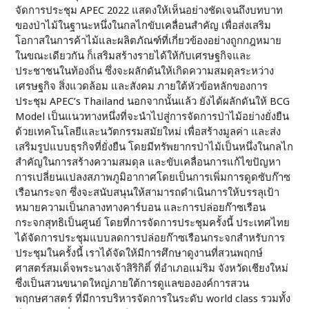
จัดการประชุม APEC 2022 แสดงให้เห็นอย่างชัดเจนถึงบทบาท
ของป่าไม้ในฐานะหนึ่งในกลไกขับเคลื่อนสำคัญ เพื่อส่งเสริม
โอกาสในการค้าไม้และผลิตภัณฑ์ที่เกี่ยวข้องอย่างถูกกฎหมาย
ในขณะเดียวกัน ก็เสริมสร้างรายได้ให้กับเศรษฐกิจและ
ประชาชนในท้องถิ่น ซึ่งจะผลักดันให้เกิดความสมดุลระหว่าง
เศรษฐกิจ สิ่งแวดล้อม และสังคม ภายใต้หัวข้อหลักของการ
ประชุม APEC’s Thailand นอกจากนั้นแล้ว ยังได้ผลักดันให้ BCG
Model เป็นแนวทางหนึ่งที่จะนำไปสู่การจัดการป่าไม้อย่างยั่งยืน
ด้วยเทคโนโลยีและนวัตกรรมสมัยใหม่ เพื่อสร้างมูลค่า และส่ง
เสริมรูปแบบธุรกิจที่ยั่งยืน โดยมีทรัพยากรป่าไม้เป็นหนึ่งในกลไก
สำคัญในการสร้างความสมดุล และขับเคลื่อนการแก้ไขปัญหา
การเปลี่ยนแปลงสภาพภูมิอากาศโดยเป็นการเพิ่มการดูดซับก๊าซ
เรือนกระจก ซึ่งจะสนับสนุนให้สามารถดำเนินการให้บรรลุเป้า
หมายความเป็นกลางทางคาร์บอน และการปล่อยก๊าซเรือน
กระจกสุทธิเป็นศูนย์ โดยที่การจัดการประชุมครั้งนี้ ประเทศไทย
ได้จัดการประชุมแบบลดการปล่อยก๊าซเรือนกระจกสำหรับการ
ประชุมในครั้งนี้ เราได้จัดให้มีการศึกษาดูงานที่สวนพฤกษ์
ศาสตร์สมเด็จพระนางเจ้าสิริกิติ์ ที่อำเภอแม่ริม จังหวัดเชียงใหม่
ซึ่งเป็นสวนขนาดใหญ่ภายใต้การดูแลขององค์การสวน
พฤกษศาสตร์ ที่มีการบริหารจัดการในระดับ world class รวมทั้ง