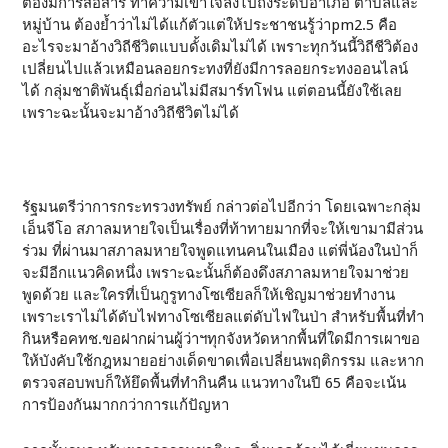
ต้องมีการสื่อสาร ทำความเข้าใจลงไปถึงระดับอำเภอ ตำบลและ
หมู่บ้าน ต้องย้ำว่าไม่ได้แก้ตัวแต่ให้ประชาชนรู้ว่าpm2.5 คือ
อะไรจะมาอ้างวิถีชีวิตแบบดั้งเดิมไม่ได้ เพราะทุกวันนี้วิถีชีวิต้อง
เปลี่ยนไปแล้วเหมือนลอยกระทงที่ยังมีการลอยกระทงออนไลน์
ได้ กลุ่มชาติพันธุ์เมื่อก่อนไม่มีสมาร์ทโฟน แต่ตอนนี้ยังใช้เลย
เพราะฉะนั้นจะมาอ้างวิถีชีวิตไม่ได้
รัฐมนตรีว่าการกระทรวงทรัพย์ กล่าวต่อไปอีกว่า โดยเฉพาะกลุ่ม
เอ็นจีโอ สภาลมหายใจเป็นเรื่องที่ท้าทายมากที่จะให้เขามามีส่วน
ร่วม ที่ผ่านมาสภาลมหายใจพูดแทนคนในเมือง แต่พี่น้องในป่าก็
จะมีอีกแนวคิดหนึ่ง เพราะฉะนั้นก็ต้องดึงสภาลมหายใจมาช่วย
พูดด้วย และใครที่เป็นกูรูทางโซเซียลก็ให้เชิญมาช่วยทำงาน
เพราะเราไม่ได้ดับไฟทางโซเซียลแต่ดับไฟในป่า สำหรับพื้นที่ทำ
กินหรือคทช.ขอฝากผ่านผู้ว่าฯทุกจังหวัดหากพื้นที่ใดมีการเผาขอ
ให้บังคับใช้กฎหมายอย่างเด็ดขาดเพื่อเปลี่ยนพฤติกรรม และหาก
ตรวจสอบพบก็ให้ยึดพื้นที่ทำกินคืน แนวทางในปี 65 คือจะเน้น
การป้องกันมากกว่าการแก้ปัญหา