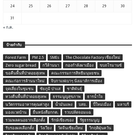
24
25
26
27
28
29
30
31
« ก.ค.
ป้ายกำกับ
Forest Farm
PM 2.5
SMEs
The Chocolate Factory เชียงใหม่
Zero sugar bread
กวีล้านนา
กองกำลังผาเมือง
ขบถโรมานซ์
ขอคืนพื้นที่ป่าดอยสุเทพ
คณะกรรมการสิทธิมนุษยชน
คณะก่อการล้านนาใหม่
จิบกาแฟเบาๆ นั่งเมาส์การเมือง
จุดเสี่ยงในชุมชน
ชัยภูมิ ป่าแส
ชาติพันธุ์
ทวงคืนพื้นที่ป่าดอยสุเทพ
ธรรมนูญสุขภาพ
ธารน้ำใจ
นวัตกรรมอาหารคุณค่าสูง
น้ำมันแพง
บสย.
ปี๋ใหม่เมือง
มลาบรี
มองแวดบ้าน
ยื่นหนังสือกกต.
รวบปลัดจอมแฉ
รวมพลคนอยากเลือกตั้ง
รักษ์เชียงของ
รัฐธรรมนูญ
รับรองผลเลือกตั้ง
วังเวียง
วัดจีนเชียงใหม่
วิกฤติฝุ่นควัน