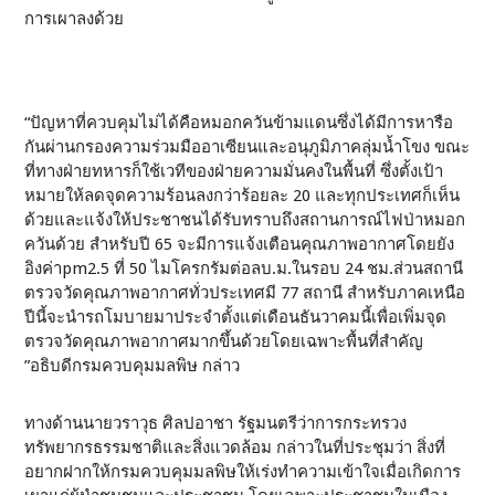
การเผาลงด้วย
“ปัญหาที่ควบคุมไม่ได้คือหมอกควันข้ามแดนซึ่งได้มีการหารือ
กันผ่านกรองความร่วมมืออาเซียนและอนุภูมิภาคลุ่มน้ำโขง ขณะ
ที่ทางฝ่ายทหารก็ใช้เวทีของฝ่ายความมั่นคงในพื้นที่ ซึ่งตั้งเป้า
หมายให้ลดจุดความร้อนลงกว่าร้อยละ 20 และทุกประเทศก็เห็น
ด้วยและแจ้งให้ประชาชนได้รับทราบถึงสถานการณ์ไฟป่าหมอก
ควันด้วย สำหรับปี 65 จะมีการแจ้งเตือนคุณภาพอากาศโดยยัง
อิงค่าpm2.5 ที่ 50 ไมโครกรัมต่อลบ.ม.ในรอบ 24 ชม.ส่วนสถานี
ตรวจวัดคุณภาพอากาศทั่วประเทศมี 77 สถานี สำหรับภาคเหนือ
ปีนี้จะนำรถโมบายมาประจำตั้งแต่เดือนธันวาคมนี้เพื่อเพิ่มจุด
ตรวจวัดคุณภาพอากาศมากขึ้นด้วยโดยเฉพาะพื้นที่สำคัญ
”อธิบดีกรมควบคุมมลพิษ กล่าว
ทางด้านนายวราวุธ ศิลปอาชา รัฐมนตรีว่าการกระทรวง
ทรัพยากรธรรมชาติและสิ่งแวดล้อม กล่าวในที่ประชุมว่า สิ่งที่
อยากฝากให้กรมควบคุมมลพิษให้เร่งทำความเข้าใจเมื่อเกิดการ