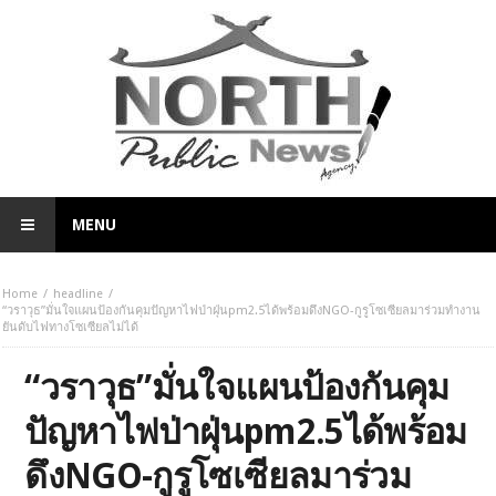
MENU
Home
headline
“วราวุธ”มั่นใจแผนป้องกันคุมปัญหาไฟป่าฝุ่นpm2.5ได้พร้อมดึงNGO-กูรูโซเซียลมาร่วมทำงาน
ยันดับไฟทางโซเซียลไม่ได้
“วราวุธ”มั่นใจแผนป้องกันคุม
ปัญหาไฟป่าฝุ่นpm2.5ได้พร้อม
ดึงNGO-กูรูโซเซียลมาร่วม