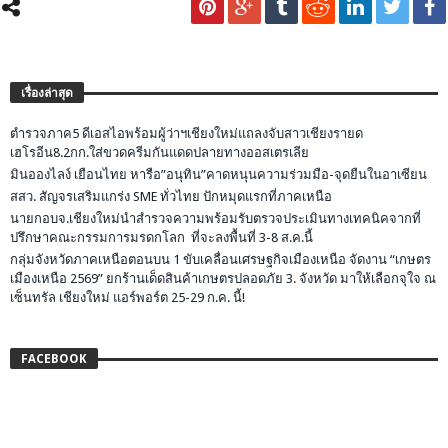
เรื่องล่าสุด
ตำรวจภาค5 ดีเอสไอพร้อมผู้ว่าฯเชียงใหม่แถลงจับสาวเชียงรายด
เฮโรอีน8.2กก.ใส่ขวดครีมกันแดดปลายทางออสเตรเลีย
มินอองไลง์ เยือนไทย หารือ”อนุทิน”คาดหนุนความร่วมมือ-จุดยืนในอาเซียน
สสว. สัญจรเสริมแกร่ง SME ทั่วไทย ปักหมุดแรกที่ภาคเหนือ
นายกอบจ.เชียงใหม่นำสำรวจความพร้อมรับตรวจประเมินทางเทคนิคจากที่
ปรึกษาคณะกรรมการมรดกโลก ที่จะลงพื้นที่ 3-8 ส.ค.นี้
กลุ่มจังหวัดภาคเหนือตอนบน 1 ขับเคลื่อนเศรษฐกิจเมืองเหนือ จัดงาน “เกษตร
เมืองเหนือ 2569” ยกร้านเด็ดสินค้าเกษตรปลอดภัย 3. จังหวัด มาให้เลือกจุใจ ณ
เซ็นทรัล เชียงใหม่ แอร์พอร์ต 25-29 ก.ค. นี้!
FACEBOOK