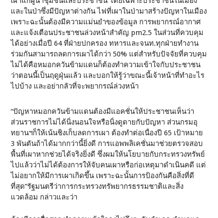
เผาแก่ผู้นำชุมชนและประชาชน โดยเฉพาะประชาชนในเมือง
และในป่าซึ่งมีปัญหาต่างกัน ไฟที่เผาในป่ามาสร้างปัญหาในเมือง
เพราะฉะนั้นต้องมีความแม่นยำของข้อมูล การพยากรณ์อากาศ
และแจ้งเตือนประชาชนล่วงหน้าสำคัญ pm2.5 ในส่วนที่ควบคุม
ได้อย่างเมื่อปี 64 ที่ฝ่ายปกครอง ทหารและจนท.ทุกฝ่ายทำงาน
ร่วมกันสามารถลดการเผาได้กว่า 50% แต่สำหรับปัจจัยที่ควบคุม
ไม่ได้คือหมอกควันข้ามแดนก็ต้องทำความเข้าใจกับประชาชน
ว่าตอนนี้เป็นฤดูฝุ่นแล้ว และบอกให้รู้ว่าขณะนี้เจ้าหน้าที่ทำอะไร
ไปบ้าง และอย่ากลัวที่จะพยากรณ์ล่วงหน้า
“ปัญหาหมอกควันข้ามแดนต้องมีแอคชั่นให้ประชาชนเห็นว่า
ส่วนราชการไม่ได้นิ่งนอนใจหรือนิ่งดูดายกับปัญหา ส่วนกรมอุ
ทยานฯก็ให้เน้นชิงเก็บลดการเผา ต้องทำต่อเนื่องปี 65 เป้าหมาย
3 พันตันถ้าได้มากกว่านี้ยิ่งดี การแอพพลิเคชั่นมาช่วยตรวจสอบ
พื้นที่เผาหากช่วยได้จริงยิ่งดี ซึ่งผมให้นโยบายกับกระทรวงทรัพย์
ไปแล้วว่าไม่ได้ต้องการให้จับคนเผาหรือก่อเหตุมาดำเนินคดี แต่
ไม่อยากให้มีการเผาเกิดขึ้น เพราะฉะนั้นการป้องกันคือสิ่งที่ดี
ที่สุด”รัฐมนตรีว่าการกระทรวงทรัพยากรธรรมชาติและสิ่ง
แวดล้อม กล่าวและว่า