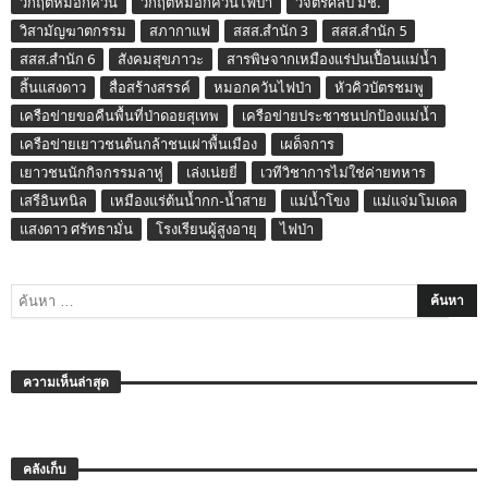
วิกฤติหมอกควัน
วิกฤติหมอกควันไฟป่า
วิจิตรศิลป์ มช.
วิสามัญฆาตกรรม
สภากาแฟ
สสส.สำนัก 3
สสส.สำนัก 5
สสส.สำนัก 6
สังคมสุขภาวะ
สารพิษจากเหมืองแร่ปนเปื้อนแม่น้ำ
สิ้นแสงดาว
สื่อสร้างสรรค์
หมอกควันไฟป่า
หัวคิวบัตรชมพู
เครือข่ายขอคืนพื้นที่ป่าดอยสุเทพ
เครือข่ายประชาชนปกป้องแม่น้ำ
เครือข่ายเยาวชนต้นกล้าชนเผ่าพื้นเมือง
เผด็จการ
เยาวชนนักกิจกรรมลาหู่
เล่งเน่ยยี่
เวทีวิชาการไม่ใช่ค่ายทหาร
เสรีอินทนิล
เหมืองแร่ต้นน้ำกก-น้ำสาย
แม่น้ำโขง
แม่แจ่มโมเดล
แสงดาว ศรัทธามั่น
โรงเรียนผู้สูงอายุ
ไฟป่า
ความเห็นล่าสุด
คลังเก็บ