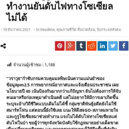
ทำงานยันดับไฟทางโซเซียล
ไม่ได้
- 10 ธันวาคม 2021
- In
Headline
,
คุณภาพชีวิต-สิ่งแวดล้อม
,
จับกระแสสังคม
จำนวนผู้เช้าชม :
1,188
“วราวุธ”กำชับกรมควบคุมมลพิษเน้นความแม่นยำของ
ข้อมูล
pm2.5 การพยากรณ์อากาศและแจ้งเตือนประชาชน เผย
นโยบายปี 65 เน้นป้องกันมากกว่าแก้ปัญหา ยันไม่ต้องการให้จับ
คนเผาหรือก่อเหตุมาดำเนินคดี แต่ไม่อยากให้มีการเผาเกิดขึ้น
ระบุจะอ้างวิถีชีวิตแบบเดิมไม่ได้ชี้ กลุ่มชาติพันธุ์อดีตยังไม่ใช้
สมาร์ทโฟน แต่ตอนนี้ยังใช้เลย แนะให้ดึงNGO-สภาลมหายใจ
และกูรูโซเซียลมาช่วยทำงาน แจงไม่ได้ดับไฟทางโซเซียลแต่
ดับไฟในป่า ขอผู้ว่าฯทุกจังหวัดบังคับใช้กฎหมายอย่างเด็ดขาด