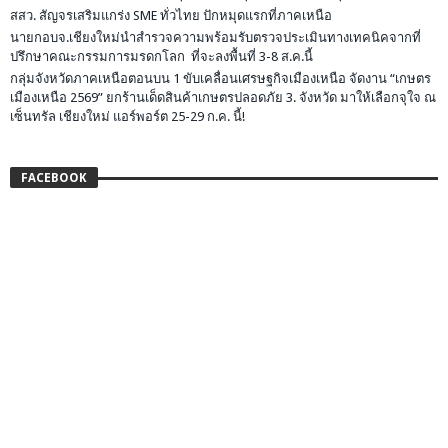
สสว. สัญจรเสริมแกร่ง SME ทั่วไทย ปักหมุดแรกที่ภาคเหนือ
นายกอบจ.เชียงใหม่นำสำรวจความพร้อมรับตรวจประเมินทางเทคนิคจากที่
ปรึกษาคณะกรรมการมรดกโลก ที่จะลงพื้นที่ 3-8 ส.ค.นี้
กลุ่มจังหวัดภาคเหนือตอนบน 1 ขับเคลื่อนเศรษฐกิจเมืองเหนือ จัดงาน “เกษตร
เมืองเหนือ 2569” ยกร้านเด็ดสินค้าเกษตรปลอดภัย 3. จังหวัด มาให้เลือกจุใจ ณ
เซ็นทรัล เชียงใหม่ แอร์พอร์ต 25-29 ก.ค. นี้!
FACEBOOK