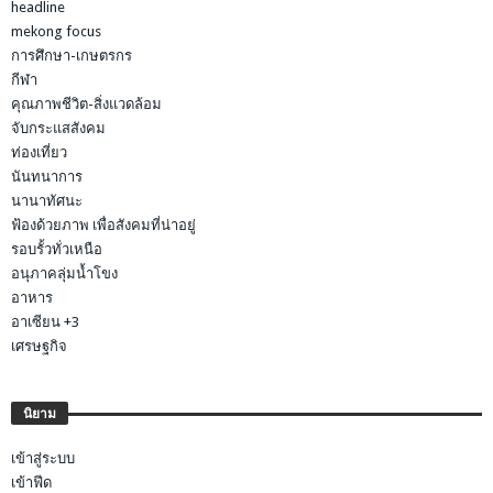
headline
mekong focus
การศึกษา-เกษตรกร
กีฬา
คุณภาพชีวิต-สิ่งแวดล้อม
จับกระแสสังคม
ท่องเที่ยว
นันทนาการ
นานาทัศนะ
ฟ้องด้วยภาพ เพื่อสังคมที่น่าอยู่
รอบรั้วทั่วเหนือ
อนุภาคลุ่มน้ำโขง
อาหาร
อาเซียน +3
เศรษฐกิจ
นิยาม
เข้าสู่ระบบ
เข้าฟีด