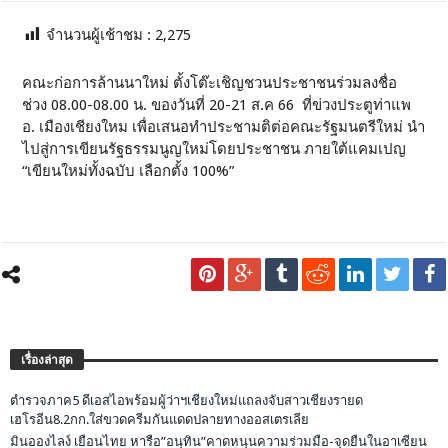
จำนวนผู้เช้าชม :
2,275
คณะก่อการล้านนาใหม่ ตั้งโต๊ะเชิญชวนประชาชนร่วมลงชื่อ
ช่วง 08.00-08.00 น. ของวันที่ 20-21 ส.ค 66 ที่ข่วงประตูท่าแพ
อ. เมืองเชียงใหม เพื่อเสนอทำประชามติต่อคณะรัฐมนตรีใหม่ นำ
ไปสู่การเขียนรัฐธรรมนูญใหม่โดยประชาชน ภายใต้แคมเปญ
“เขียนใหม่ทั้งฉบับ เลือกตั้ง 100%”
เรื่องล่าสุด
ตำรวจภาค5 ดีเอสไอพร้อมผู้ว่าฯเชียงใหม่แถลงจับสาวเชียงรายด
เฮโรอีน8.2กก.ใส่ขวดครีมกันแดดปลายทางออสเตรเลีย
มินอองไลง์ เยือนไทย หารือ”อนุทิน”คาดหนุนความร่วมมือ-จุดยืนในอาเซียน