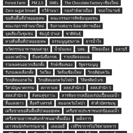
Forest Farm
PM 2.5
SMEs
The Chocolate Factory เชียงใหม่
Zero sugar bread
กวีล้านนา
กองกำลังผาเมือง
ขบถโรมานซ์
ขอคืนพื้นที่ป่าดอยสุเทพ
คณะกรรมการสิทธิมนุษยชน
คณะก่อการล้านนาใหม่
จิบกาแฟเบาๆ นั่งเมาส์การเมือง
จุดเสี่ยงในชุมชน
ชัยภูมิ ป่าแส
ชาติพันธุ์
ทวงคืนพื้นที่ป่าดอยสุเทพ
ธรรมนูญสุขภาพ
ธารน้ำใจ
นวัตกรรมอาหารคุณค่าสูง
น้ำมันแพง
บสย.
ปี๋ใหม่เมือง
มลาบรี
มองแวดบ้าน
ยื่นหนังสือกกต.
รวบปลัดจอมแฉ
รวมพลคนอยากเลือกตั้ง
รักษ์เชียงของ
รัฐธรรมนูญ
รับรองผลเลือกตั้ง
วังเวียง
วัดจีนเชียงใหม่
วิกฤติฝุ่นควัน
วิกฤติหมอกควัน
วิกฤติหมอกควันไฟป่า
วิจิตรศิลป์ มช.
วิสามัญฆาตกรรม
สภากาแฟ
สสส.สำนัก 3
สสส.สำนัก 5
สสส.สำนัก 6
สังคมสุขภาวะ
สารพิษจากเหมืองแร่ปนเปื้อนแม่น้ำ
สิ้นแสงดาว
สื่อสร้างสรรค์
หมอกควันไฟป่า
หัวคิวบัตรชมพู
เครือข่ายขอคืนพื้นที่ป่าดอยสุเทพ
เครือข่ายประชาชนปกป้องแม่น้ำ
เครือข่ายเยาวชนต้นกล้าชนเผ่าพื้นเมือง
เผด็จการ
เยาวชนนักกิจกรรมลาหู่
เล่งเน่ยยี่
เวทีวิชาการไม่ใช่ค่ายทหาร