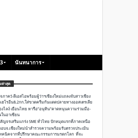
+3
นันทนาการ
องล่าสุด
จภาค5 ดีเอสไอพร้อมผู้ว่าฯเชียงใหม่แถลงจับสาวเชียง
เฮโรอีน8.2กก.ใส่ขวดครีมกันแดดปลายทางออสเตรเลีย
องไลง์ เยือนไทย หารือ”อนุทิน”คาดหนุนความร่วมมือ-
ืนในอาเซียน
 สัญจรเสริมแกร่ง SME ทั่วไทย ปักหมุดแรกที่ภาคเหนือ
อบจ.เชียงใหม่นำสำรวจความพร้อมรับตรวจประเมิน
ทคนิคจากที่ปรึกษาคณะกรรมการมรดกโลก ที่จะ