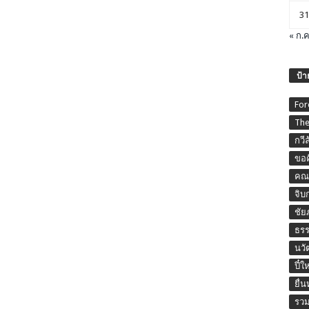
31
« ก.ค
ป้า
For
The
กวี
ขอค
คณะ
จิบ
ชัย
ธร
นวั
ปี๋ใ
ยื่
รวม