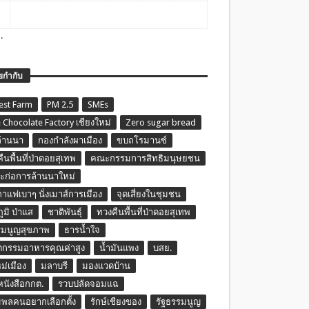
.
ยกำกับ
est Farm
PM 2.5
SMEs
 Chocolate Factory เชียงใหม่
Zero sugar bread
ล้านนา
กองกำลังผาเมือง
ขบถโรมานซ์
ืนพื้นที่ป่าดอยสุเทพ
คณะกรรมการสิทธิมนุษยชน
ก่อการล้านนาใหม่
กาแฟเบาๆ นั่งเมาส์การเมือง
จุดเสี่ยงในชุมชน
ภูมิ ป่าแส
ชาติพันธุ์
ทวงคืนพื้นที่ป่าดอยสุเทพ
รมนูญสุขภาพ
ธารน้ำใจ
ตกรรมอาหารคุณค่าสูง
น้ำมันแพง
บสย.
หม่เมือง
มลาบรี
มองแวดบ้าน
นหนังสือกกต.
รวบปลัดจอมแฉ
พลคนอยากเลือกตั้ง
รักษ์เชียงของ
รัฐธรรมนูญ