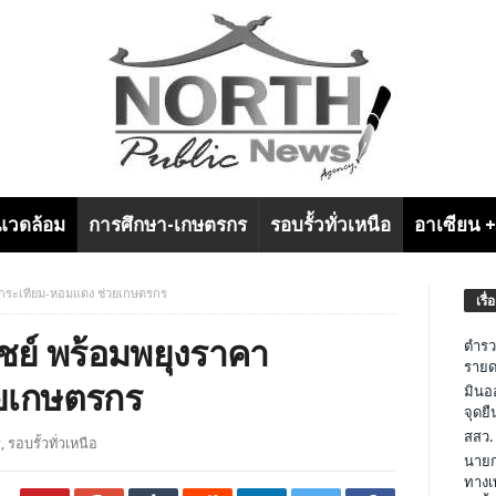
งแวดล้อม
การศึกษา-เกษตรกร
รอบรั้วทั่วเหนือ
อาเซียน 
คากระเทียม-หอมแดง ช่วยเกษตรกร
เรื่
ชย์ พร้อมพยุงราคา
ตำรว
รายด
วยเกษตรกร
มินอ
จุดย
สสว.
ร
,
รอบรั้วทั่วเหนือ
นายก
ทางเ