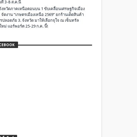
ที่ 3-8 ส.ค.นี้
มจังหวัดภาคเหนือตอนบน 1 ขับเคลื่อนเศรษฐกิจเมือง
 จัดงาน “เกษตรเมืองเหนือ 2569” ยกร้านเด็ดสินค้า
รปลอดภัย 3. จังหวัด มาให้เลือกจุใจ ณ เซ็นทรัล
ใหม่ แอร์พอร์ต 25-29 ก.ค. นี้!
CEBOOK