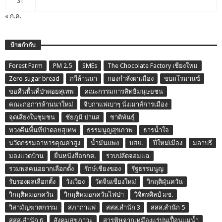
31
« ก.ค.
ป้ายกำกับ
Forest Farm
PM 2.5
SMEs
The Chocolate Factory เชียงใหม่
Zero sugar bread
กวีล้านนา
กองกำลังผาเมือง
ขบถโรมานซ์
ขอคืนพื้นที่ป่าดอยสุเทพ
คณะกรรมการสิทธิมนุษยชน
คณะก่อการล้านนาใหม่
จิบกาแฟเบาๆ นั่งเมาส์การเมือง
จุดเสี่ยงในชุมชน
ชัยภูมิ ป่าแส
ชาติพันธุ์
ทวงคืนพื้นที่ป่าดอยสุเทพ
ธรรมนูญสุขภาพ
ธารน้ำใจ
นวัตกรรมอาหารคุณค่าสูง
น้ำมันแพง
บสย.
ปี๋ใหม่เมือง
มลาบรี
มองแวดบ้าน
ยื่นหนังสือกกต.
รวบปลัดจอมแฉ
รวมพลคนอยากเลือกตั้ง
รักษ์เชียงของ
รัฐธรรมนูญ
รับรองผลเลือกตั้ง
วังเวียง
วัดจีนเชียงใหม่
วิกฤติฝุ่นควัน
วิกฤติหมอกควัน
วิกฤติหมอกควันไฟป่า
วิจิตรศิลป์ มช.
วิสามัญฆาตกรรม
สภากาแฟ
สสส.สำนัก 3
สสส.สำนัก 5
สสส.สำนัก 6
สังคมสุขภาวะ
สารพิษจากเหมืองแร่ปนเปื้อนแม่น้ำ