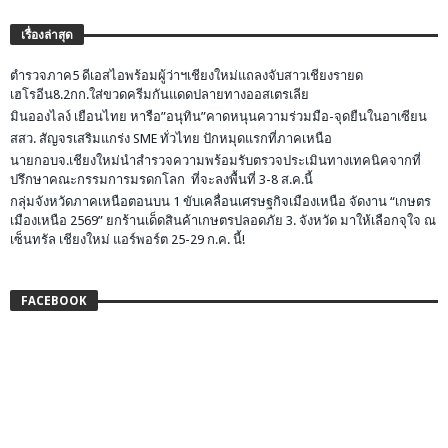
เรื่องล่าสุด
ตำรวจภาค5 ดีเอสไอพร้อมผู้ว่าฯเชียงใหม่แถลงจับสาวเชียงรายด
เฮโรอีน8.2กก.ใส่ขวดครีมกันแดดปลายทางออสเตรเลีย
มินอองไลง์ เยือนไทย หารือ”อนุทิน”คาดหนุนความร่วมมือ-จุดยืนในอาเซียน
สสว. สัญจรเสริมแกร่ง SME ทั่วไทย ปักหมุดแรกที่ภาคเหนือ
นายกอบจ.เชียงใหม่นำสำรวจความพร้อมรับตรวจประเมินทางเทคนิคจากที่
ปรึกษาคณะกรรมการมรดกโลก ที่จะลงพื้นที่ 3-8 ส.ค.นี้
กลุ่มจังหวัดภาคเหนือตอนบน 1 ขับเคลื่อนเศรษฐกิจเมืองเหนือ จัดงาน “เกษตร
เมืองเหนือ 2569” ยกร้านเด็ดสินค้าเกษตรปลอดภัย 3. จังหวัด มาให้เลือกจุใจ ณ
เซ็นทรัล เชียงใหม่ แอร์พอร์ต 25-29 ก.ค. นี้!
FACEBOOK