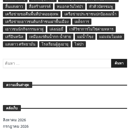
สิ้นแสงดาว
สื่อสร้างสรรค์
หมอกควันไฟป่า
หัวคิวบัตรชมพู
เครือข่ายขอคืนพื้นที่ป่าดอยสุเทพ
เครือข่ายประชาชนปกป้องแม่น้ำ
เครือข่ายเยาวชนต้นกล้าชนเผ่าพื้นเมือง
เผด็จการ
เยาวชนนักกิจกรรมลาหู่
เล่งเน่ยยี่
เวทีวิชาการไม่ใช่ค่ายทหาร
เสรีอินทนิล
เหมืองแร่ต้นน้ำกก-น้ำสาย
แม่น้ำโขง
แม่แจ่มโมเดล
แสงดาว ศรัทธามั่น
โรงเรียนผู้สูงอายุ
ไฟป่า
ความเห็นล่าสุด
คลังเก็บ
สิงหาคม 2026
กรกฎาคม 2026