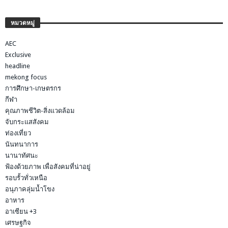
หมวดหมู่
AEC
Exclusive
headline
mekong focus
การศึกษา-เกษตรกร
กีฬา
คุณภาพชีวิต-สิ่งแวดล้อม
จับกระแสสังคม
ท่องเที่ยว
นันทนาการ
นานาทัศนะ
ฟ้องด้วยภาพ เพื่อสังคมที่น่าอยู่
รอบรั้วทั่วเหนือ
อนุภาคลุ่มน้ำโขง
อาหาร
อาเซียน +3
เศรษฐกิจ