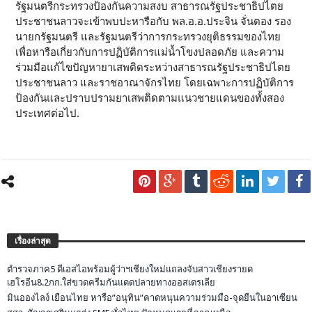
รัฐมนตรีกระทรวงป้องกันความสงบ สาธารณรัฐประชาธิปไตย
ประชาชนลาวจะเข้าพบปะหารือกับ พล.อ.อ.ประจิน จั่นตอง รอง
นายกรัฐมนตรี และรัฐมนตรีว่าการกระทรวงยุติธรรมของไทย
เพื่อหารือเกี่ยวกับการปฏิบัติการแม่น้ำโขงปลอดภัย และความ
ร่วมมือแก้ไขปัญหายาเสพติดระหว่างสาธารณรัฐประชาธิปไตย
ประชาชนลาว และราชอาณาจักรไทย โดยเฉพาะการปฏิบัติการ
ป้องกันและปราบปรามยาเสพติดตามแนวชายแดนของทั้งสอง
ประเทศต่อไป.
เรื่องล่าสุด
ตำรวจภาค5 ดีเอสไอพร้อมผู้ว่าฯเชียงใหม่แถลงจับสาวเชียงรายด
เฮโรอีน8.2กก.ใส่ขวดครีมกันแดดปลายทางออสเตรเลีย
มินอองไลง์ เยือนไทย หารือ”อนุทิน”คาดหนุนความร่วมมือ-จุดยืนในอาเซียน