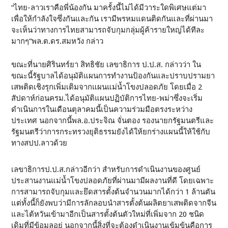
“ไทย-ลาวเราคือพี่น้องกัน มาครั้งนี้ไม่ได้มีวาระใดพิเศษแต่มา
เพื่อให้กำลังใจซึ่งกันและกัน เรามีพรหมแดนติดกันและที่ผ่านมา
จะเห็นว่าทางการไทยสามารถจับกุมกลุ่มผู้ค้ารายใหญ่ได้ทีละ
มากๆ”พล.ต.ดร.สมหวัง กล่าว
ขณะที่นายศิรินทร์ยา สิทธิชัย เลขาธิการ ป.ป.ส. กล่าวว่า ใน
ขณะนี้รัฐบาลได้อนุมัติแผนการทำงานป้องกันและปราบปรามยา
เสพติดเชิงรุกเพิ่มเติมจากแผนแม่น้ำโขงปลอดภัย โดยเมื่อ 2
สัปดาห์ก่อนครม.ได้อนุมัติแผนปฏิบัติการไทย-พม่าซึ่งจะเริ่ม
ดำเนินการในเดือนตุลาคมนี้เป็นความร่วมมือตรงระหว่าง
ประเทศ นอกจากนี้พล.อ.ประจิณ จั่นตอง รองนายกรัฐมนตรีและ
รัฐมนตรีว่าการกระทรวงยุติธรรมยังได้ให้ยกร่างแผนนี้ให้ใช้กับ
ทางสปป.ลาวด้วย
เลขาธิการป.ป.ส.กล่าวอีกว่า สำหรับการดำเนินงานของศูนย์
ประสานงานแม่น้ำโขงปลอดภัยที่ผ่านมามีผลงานที่ดี โดยเฉพาะ
การสามารถจับกุมและยึดสารตั้งต้นจำนวนมากได้กว่า 1 ล้านตัน
แต่ทั้งนี้ก็ยังพบว่ามีการลักลอบนำสารตั้งต้นผลิตยาเสพติดจากจีน
และไต้หวันเข้ามาอีกเป็นสารตั้งต้นตัวใหม่ที่เพิ่มจาก 20 ชนิด
เดิมที่มีข้อมูลอยู่ นอกจากนี้สิ่งที่จะต้องดำเนินงานเข้มข้นคือการ