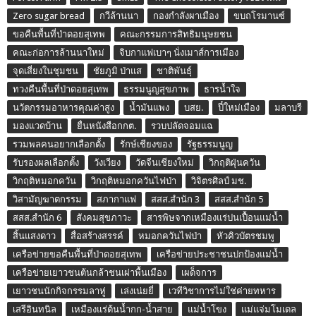
Zero sugar bread
กวีล้านนา
กองกำลังผาเมือง
ขบถโรมานซ์
ขอคืนพื้นที่ป่าดอยสุเทพ
คณะกรรมการสิทธิมนุษยชน
คณะก่อการล้านนาใหม่
จิบกาแฟเบาๆ นั่งเมาส์การเมือง
จุดเสี่ยงในชุมชน
ชัยภูมิ ป่าแส
ชาติพันธุ์
ทวงคืนพื้นที่ป่าดอยสุเทพ
ธรรมนูญสุขภาพ
ธารน้ำใจ
นวัตกรรมอาหารคุณค่าสูง
น้ำมันแพง
บสย.
ปี๋ใหม่เมือง
มลาบรี
มองแวดบ้าน
ยื่นหนังสือกกต.
รวบปลัดจอมแฉ
รวมพลคนอยากเลือกตั้ง
รักษ์เชียงของ
รัฐธรรมนูญ
รับรองผลเลือกตั้ง
วังเวียง
วัดจีนเชียงใหม่
วิกฤติฝุ่นควัน
วิกฤติหมอกควัน
วิกฤติหมอกควันไฟป่า
วิจิตรศิลป์ มช.
วิสามัญฆาตกรรม
สภากาแฟ
สสส.สำนัก 3
สสส.สำนัก 5
สสส.สำนัก 6
สังคมสุขภาวะ
สารพิษจากเหมืองแร่ปนเปื้อนแม่น้ำ
สิ้นแสงดาว
สื่อสร้างสรรค์
หมอกควันไฟป่า
หัวคิวบัตรชมพู
เครือข่ายขอคืนพื้นที่ป่าดอยสุเทพ
เครือข่ายประชาชนปกป้องแม่น้ำ
เครือข่ายเยาวชนต้นกล้าชนเผ่าพื้นเมือง
เผด็จการ
เยาวชนนักกิจกรรมลาหู่
เล่งเน่ยยี่
เวทีวิชาการไม่ใช่ค่ายทหาร
เสรีอินทนิล
เหมืองแร่ต้นน้ำกก-น้ำสาย
แม่น้ำโขง
แม่แจ่มโมเดล