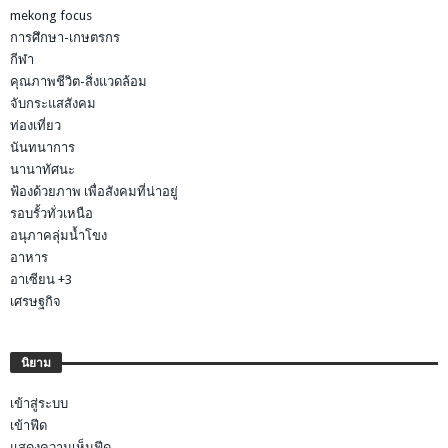
mekong focus
การศึกษา-เกษตรกร
กีฬา
คุณภาพชีวิต-สิ่งแวดล้อม
จับกระแสสังคม
ท่องเที่ยว
นันทนาการ
นานาทัศนะ
ฟ้องด้วยภาพ เพื่อสังคมที่น่าอยู่
รอบรั้วทั่วเหนือ
อนุภาคลุ่มน้ำโขง
อาหาร
อาเซียน +3
เศรษฐกิจ
นิยาม
เข้าสู่ระบบ
เข้าฟีด
แสดงความเห็นฟีด