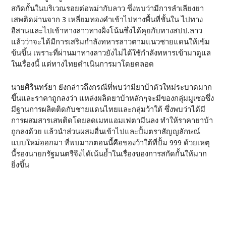
สกัดกั้นในบริเวณรอยต่อพม่ากับลาว ซึ่งพบว่ามีการลำเลียงยา
เสพติดผ่านจาก 3 เหลี่ยมทองคำเข้าไปทางพื้นที่ชั้นใน ไปทาง
อีสานและไปเข้าทางลาวทางฝั่งโน้นซึ่งได้คุยกับทางสปป.ลาว
แล้วว่าจะได้มีการเสริมกำลังทหารลาวตามแนวชายแดนให้เข้ม
ข้นขึ้น เพราะที่ผ่านมาทางลาวยังไม่ได้ใช้กำลังทหารเข้ามาดูแล
ในเรื่องนี้ แต่ทางไทยดำเนินการมาโดยตลอด
นายศิรินทร์ยา ยังกล่าวถึงกรณีที่พบว่ามียาบ้าตัวใหม่ระบาดมาก
ขึ้นและราคาถูกลงว่า แหล่งผลิตยาบ้าหลักๆจะมีของกลุ่มมูเซอซึ่ง
มีฐานการผลิตติดกับชายแดนไทยและกลุ่มว้าใต้ ซึ่งพบว่าได้มี
การผสมสารเสพติดโดยลดเมทแอมเฟตามีนลง ทำให้ราคายาบ้า
ถูกลงด้วย แล้วนำส่วนผสมอื่นเข้าไปและปั้มตราสัญญลักษณ์
แบบใหม่ออกมา ที่พบมากตอนนี้คือของว้าใต้ที่ปั้ม 999 ด้วยเหตุ
นี้รองนายกรัฐมนตรีจึงได้เน้นย้ำในเรื่องของการสกัดกั้นให้มาก
ยิ่งขึ้น