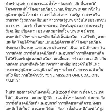
สำหรับศูนย์ประสานงานแม่น้ำโขงปลอดภัย เกิดขึ้นภายใต้
โครงการแม่น้ำโขงปลอดภัย ประกอบด้วยประเทศสมาชิกใน
ภูมิภาคลุ่มน้ำโขง 6 ประเทศ ได้แก่ สาธารณรัฐประชาชนจีน
สาธารณรัฐสหภาพเมียนมา สาธารณรัฐประชาธิปไตยประชาชน
ลาว ราชอาณาจักรไทย ราชอาณาจักรกัมพูชา และสาธารณรัฐ
สังคมนิยมเวียดนาม ประเทศสมาชิกทั้ง 6 ประเทศ มีความ
ตระหนักถึงภัยของยาเสพติด จึงได้เห็นพ้องในการแก้ไขปัญหายา
เสพติด โดยได้ร่วมกันยกแผนปฏิบัติการแม่น้ำโขงปลอดภัย 6
ประเทศ เป็นกรอบและแนวทางในการดำเนินงาน มีเป้าหมายใน
การสกัดกั้นสารตั้งต้น เคมีภัณฑ์ และอุปกรณ์การผลิตยาเสพติด
ไม่ให้ไหลเข้าสู่แหล่งผลิตในสามเหลี่ยมทองคำ และขณะเดียวกัน
ก็สกัดกั้นยาเสพติดที่ผลิตมาจากสามเหลี่ยมทองคำไม่ให้แพร่
กระจายสู่ภูมิภาคและภูมิภาคอื่นๆ ของโลก ด้วยการรวมตัวเป็น
หนึ่งเดียว ภายใต้คำขวัญ “ONE MISSION ONE GOAL ONE
FAMILY”
ในส่วนของการดำเนินงานตั้งแต่ปี 2559 ที่ผ่านมา ทั้ง 6 ประเทศ
ได้ดำเนินการตามแผนปฏิบัติการแม่น้ำโขงปลอดภัยสามารถยึด
สารตั้งต้น เคมีภัณฑ์ และอุปกรณ์การผลิตยาเสพติดรวมทั้งยา
เสพติดได้เป็นจำนวนมาก ได้แก่ ยึดสารตั้งต้น เคมีภัณฑ์ ได้สูง