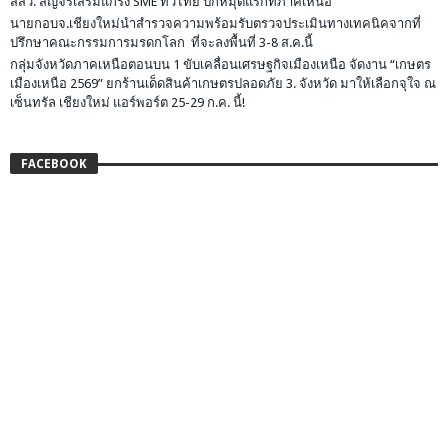
สสว. สัญจรเสริมแกร่ง SME ทั่วไทย ปักหมุดแรกที่ภาคเหนือ
นายกอบจ.เชียงใหม่นำสำรวจความพร้อมรับตรวจประเมินทางเทคนิคจากที่
ปรึกษาคณะกรรมการมรดกโลก ที่จะลงพื้นที่ 3-8 ส.ค.นี้
กลุ่มจังหวัดภาคเหนือตอนบน 1 ขับเคลื่อนเศรษฐกิจเมืองเหนือ จัดงาน “เกษตร
เมืองเหนือ 2569” ยกร้านเด็ดสินค้าเกษตรปลอดภัย 3. จังหวัด มาให้เลือกจุใจ ณ
เซ็นทรัล เชียงใหม่ แอร์พอร์ต 25-29 ก.ค. นี้!
FACEBOOK