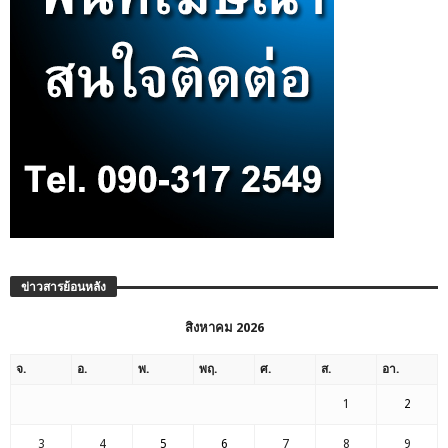
ข่าวสารย้อนหลัง
สิงหาคม 2026
จ.
อ.
พ.
พฤ.
ศ.
ส.
อา.
1
2
3
4
5
6
7
8
9