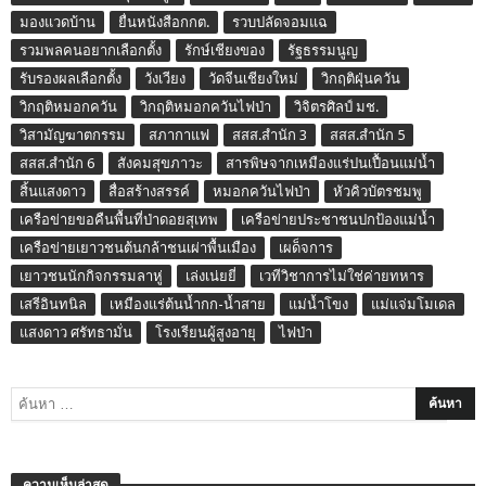
มองแวดบ้าน
ยื่นหนังสือกกต.
รวบปลัดจอมแฉ
รวมพลคนอยากเลือกตั้ง
รักษ์เชียงของ
รัฐธรรมนูญ
รับรองผลเลือกตั้ง
วังเวียง
วัดจีนเชียงใหม่
วิกฤติฝุ่นควัน
วิกฤติหมอกควัน
วิกฤติหมอกควันไฟป่า
วิจิตรศิลป์ มช.
วิสามัญฆาตกรรม
สภากาแฟ
สสส.สำนัก 3
สสส.สำนัก 5
สสส.สำนัก 6
สังคมสุขภาวะ
สารพิษจากเหมืองแร่ปนเปื้อนแม่น้ำ
สิ้นแสงดาว
สื่อสร้างสรรค์
หมอกควันไฟป่า
หัวคิวบัตรชมพู
เครือข่ายขอคืนพื้นที่ป่าดอยสุเทพ
เครือข่ายประชาชนปกป้องแม่น้ำ
เครือข่ายเยาวชนต้นกล้าชนเผ่าพื้นเมือง
เผด็จการ
เยาวชนนักกิจกรรมลาหู่
เล่งเน่ยยี่
เวทีวิชาการไม่ใช่ค่ายทหาร
เสรีอินทนิล
เหมืองแร่ต้นน้ำกก-น้ำสาย
แม่น้ำโขง
แม่แจ่มโมเดล
แสงดาว ศรัทธามั่น
โรงเรียนผู้สูงอายุ
ไฟป่า
ความเห็นล่าสุด