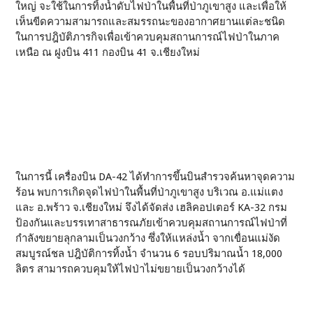
ใหญ่ จะใช้ในการทิ้งน้ำดับไฟป่าในพื้นที่ป่าภูเขาสูง และเพื่อให้
เห็นขีดความสามารถและสมรรถนะของอากาศยานแต่ละชนิด
ในการปฎิบัติภารกิจเพื่อเข้าควบคุมสถานการณ์ไฟป่าในภาค
เหนือ ณ ฝูงบิน 411 กองบิน 41 จ.เชียงใหม่
ในการนี้ เครื่องบิน DA-42 ได้ทำการขึ้นบินสำรวจค้นหาจุดความ
ร้อน พบการเกิดจุดไฟป่าในพื้นที่ป่าภูเขาสูง บริเวณ​ อ.แม่แตง
และ อ.พร้าว จ.เชียงใหม่ จึงได้จัดส่ง เฮลิคอปเตอร์ KA-32 กรม
ป้องกันและบรรเทาสาธารณภัยเข้าควบคุมสถานการณ์ไฟป่าที่
กำลังขยายลุกลามเป็นวงกว้าง ซึ่งให้แหล่งน้ำ​ จากเขื่อนแม่งัด
สมบูรณ์ชล ปฎิบัติการทิ้งน้ำ จำนวน 6 รอบปริมาณน้ำ 18,000
ลิตร สามารถควบคุมให้ไฟป่าไม่ขยายเป็นวงกว้างได้