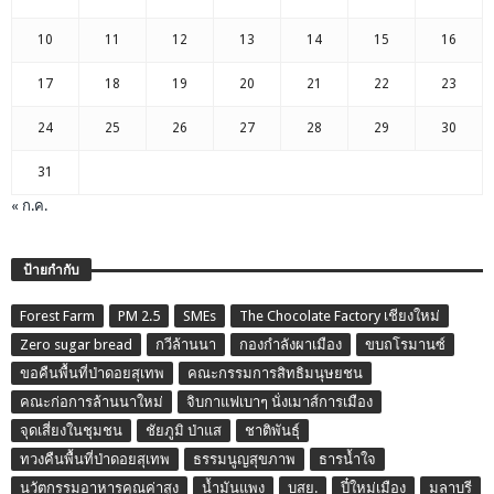
10
11
12
13
14
15
16
17
18
19
20
21
22
23
24
25
26
27
28
29
30
31
« ก.ค.
ป้ายกำกับ
Forest Farm
PM 2.5
SMEs
The Chocolate Factory เชียงใหม่
Zero sugar bread
กวีล้านนา
กองกำลังผาเมือง
ขบถโรมานซ์
ขอคืนพื้นที่ป่าดอยสุเทพ
คณะกรรมการสิทธิมนุษยชน
คณะก่อการล้านนาใหม่
จิบกาแฟเบาๆ นั่งเมาส์การเมือง
จุดเสี่ยงในชุมชน
ชัยภูมิ ป่าแส
ชาติพันธุ์
ทวงคืนพื้นที่ป่าดอยสุเทพ
ธรรมนูญสุขภาพ
ธารน้ำใจ
นวัตกรรมอาหารคุณค่าสูง
น้ำมันแพง
บสย.
ปี๋ใหม่เมือง
มลาบรี