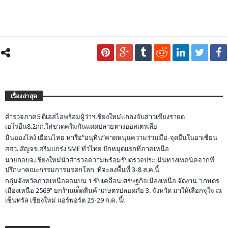
เรื่องล่าสุด
ตำรวจภาค5 ดีเอสไอพร้อมผู้ว่าฯเชียงใหม่แถลงจับสาวเชียงรายด
เฮโรอีน8.2กก.ใส่ขวดครีมกันแดดปลายทางออสเตรเลีย
มินอองไลง์ เยือนไทย หารือ”อนุทิน”คาดหนุนความร่วมมือ-จุดยืนในอาเซียน
สสว. สัญจรเสริมแกร่ง SME ทั่วไทย ปักหมุดแรกที่ภาคเหนือ
นายกอบจ.เชียงใหม่นำสำรวจความพร้อมรับตรวจประเมินทางเทคนิคจากที่
ปรึกษาคณะกรรมการมรดกโลก ที่จะลงพื้นที่ 3-8 ส.ค.นี้
กลุ่มจังหวัดภาคเหนือตอนบน 1 ขับเคลื่อนเศรษฐกิจเมืองเหนือ จัดงาน “เกษตร
เมืองเหนือ 2569” ยกร้านเด็ดสินค้าเกษตรปลอดภัย 3. จังหวัด มาให้เลือกจุใจ ณ
เซ็นทรัล เชียงใหม่ แอร์พอร์ต 25-29 ก.ค. นี้!