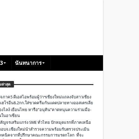
+3
นันทนาการ
องล่าสุด
จภาค5 ดีเอสไอพร้อมผู้ว่าฯเชียงใหม่แถลงจับสาวเชียง
เฮโรอีน8.2กก.ใส่ขวดครีมกันแดดปลายทางออสเตรเลีย
องไลง์ เยือนไทย หารือ”อนุทิน”คาดหนุนความร่วมมือ-
ืนในอาเซียน
 สัญจรเสริมแกร่ง SME ทั่วไทย ปักหมุดแรกที่ภาคเหนือ
อบจ.เชียงใหม่นำสำรวจความพร้อมรับตรวจประเมิน
ทคนิคจากที่ปรึกษาคณะกรรมการมรดกโลก ที่จะ