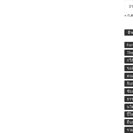
31
« ก.ค
ป้า
For
The
กวี
ขอค
คณะ
จิบ
ชัย
ธร
นวั
ปี๋ใ
ยื่
รวม