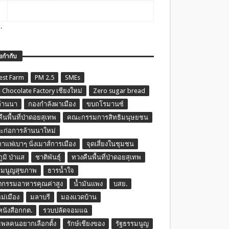
.
ยกำกับ
est Farm
PM 2.5
SMEs
 Chocolate Factory เชียงใหม่
Zero sugar bread
ล้านนา
กองกำลังผาเมือง
ขบถโรมานซ์
ืนพื้นที่ป่าดอยสุเทพ
คณะกรรมการสิทธิมนุษยชน
ก่อการล้านนาใหม่
กาแฟเบาๆ นั่งเมาส์การเมือง
จุดเสี่ยงในชุมชน
ภูมิ ป่าแส
ชาติพันธุ์
ทวงคืนพื้นที่ป่าดอยสุเทพ
รมนูญสุขภาพ
ธารน้ำใจ
ตกรรมอาหารคุณค่าสูง
น้ำมันแพง
บสย.
หม่เมือง
มลาบรี
มองแวดบ้าน
นหนังสือกกต.
รวบปลัดจอมแฉ
พลคนอยากเลือกตั้ง
รักษ์เชียงของ
รัฐธรรมนูญ