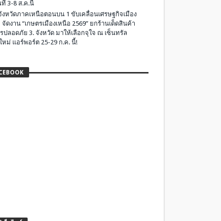
ที่ 3-8 ส.ค.นี้
มจังหวัดภาคเหนือตอนบน 1 ขับเคลื่อนเศรษฐกิจเมือง
 จัดงาน “เกษตรเมืองเหนือ 2569” ยกร้านเด็ดสินค้า
รปลอดภัย 3. จังหวัด มาให้เลือกจุใจ ณ เซ็นทรัล
ใหม่ แอร์พอร์ต 25-29 ก.ค. นี้!
CEBOOK