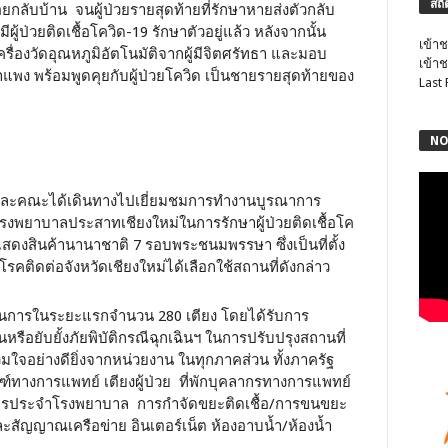
สถิ
ลับบ้าน จนผู้ป่วยรายสุดท้ายที่รักษาหายส่งตัวกลับ
ผู้ป่วยติดเชื้อโควิด-19 รักษาตัวอยู่แล้ว หลังจากนั้น
เข้าช
่องวัดอุณหภูมิอัตโนมัติจากผู้มีจิตศรัทธา และมอบ
เข้าช
ง พร้อมพูดคุยกับผู้ป่วยโควิด เป็นชายรายสุดท้ายของ
Last
NO
และคณะได้เดินทางไปเยี่ยมชมการทำงานบูรณาการ
พยาบาลประสาทเชียงใหม่ในการรักษาผู้ป่วยติดเชื้อโค
แสดงสินค้านานาชาติ 7 รอบพระชนมพรรษา ซึ่งเป็นที่ตั้ง
ดต่อจังหวัดเชียงใหม่ได้เลือกใช้สถานที่ดังกล่าว
ินการในระยะแรกจำนวน 280 เตียง โดยได้รับการ
ือยับยั้งภัยพิบัติกรณีฉุกเฉินฯ ในการปรับปรุงสถานที่
ใจอย่างดียิ่งจากหน่วยงาน ในทุกภาคส่วน ทั้งภาครัฐ
์ทางการแพทย์ เตียงผู้ป่วย ที่พักบุคลากรทางการแพทย์
กรประจำโรงพยาบาล การกำจัดขยะติดเชื้อ/การขนขยะ
สัญญาณเครือข่าย อินเตอร์เน็ต ห้องอาบน้ำ/ห้องน้ำ