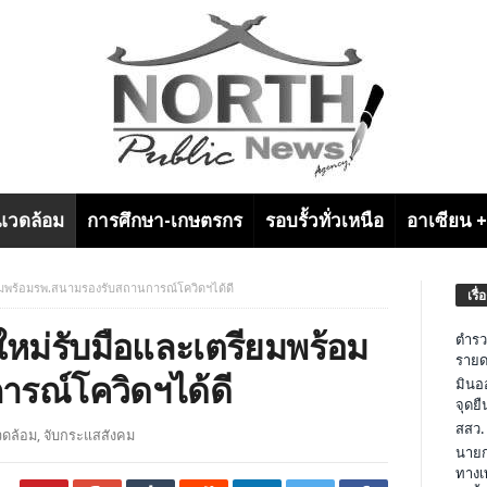
งแวดล้อม
การศึกษา-เกษตรกร
รอบรั้วทั่วเหนือ
อาเซียน 
ยมพร้อมรพ.สนามรองรับสถานการณ์โควิดฯได้ดี
เรื่
หม่รับมือและเตรียมพร้อม
ตำรว
รายด
รณ์โควิดฯได้ดี
มินอ
จุดย
สสว.
วดล้อม
,
จับกระแสสังคม
นายก
ทางเ