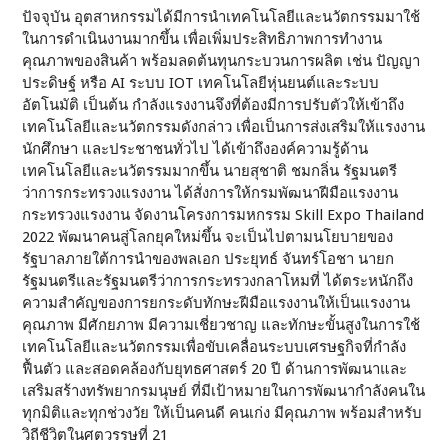
ปัจจุบัน อุตสาหกรรมได้มีการนำเทคโนโลยีและนวัตกรรมมาใช้
ในการดำเนินงานมากขึ้น เพื่อเพิ่มประสิทธิภาพการทำงาน
คุณภาพของสินค้า พร้อมลดต้นทุนกระบวนการผลิต เช่น ปัญญา
ประดิษฐ์ หรือ AI ระบบ IOT เทคโนโลยีหุ่นยนต์และระบบ
อัตโนมัติ เป็นต้น กำลังแรงงานจึงที่ต้องมีการปรับตัวให้เข้าถึง
เทคโนโลยีและนวัตกรรมดังกล่าว เพื่อเป็นการส่งเสริมให้แรงงาน
นักศึกษา และประชาชนทั่วไป ได้เข้าถึงองค์ความรู้ด้าน
เทคโนโลยีและนวัตรรมมากขึ้น นายสุชาติ ชมกลิ่น รัฐมนตรี
ว่าการกระทรวงแรงงาน ได้สั่งการให้กรมพัฒนาฝีมือแรงงาน
กระทรวงแรงงาน จัดงานโครงการมหกรรม Skill Expo Thailand
2022 พัฒนาคนสู่โลกยุคใหม่ขึ้น จะเป็นไปตามนโยบายของ
รัฐบาลภายใต้การนำของพลเอก ประยุทธ์ จันทร์โอชา นายก
รัฐมนตรีและรัฐมนตรีว่าการกระทรวงกลาโหมที่ ได้ตระหนักถึง
ความสำคัญของการยกระดับทักษะฝีมือแรงงานให้เป็นแรงงาน
คุณภาพ มีศักยภาพ มีความเชี่ยวชาญ และทักษะขั้นสูงในการใช้
เทคโนโลยีและนวัตกรรมเพื่อขับเคลื่อนระบบเศรษฐกิจที่กำลัง
ฟื้นตัว และสอดคล้องกับยุทธศาสตร์ 20 ปี ด้านการพัฒนาและ
เสริมสร้างทรัพยากรมนุษย์ ที่มีเป้าหมายในการพัฒนากำลังคนใน
ทุกมิติและทุกช่วงวัย ให้เป็นคนดี คนเก่ง มีคุณภาพ พร้อมสำหรับ
วิถีชีวิตในศตวรรษที่ 21