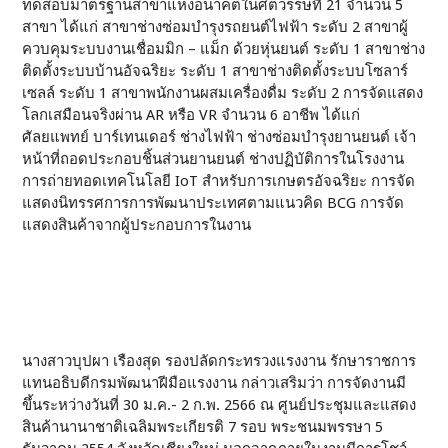
ทดสอบมาตรฐานสาขาแห่งอนาคตในศตวรรษที่ 21 จำนวน 5
สาขา ได้แก่ สาขาช่างซ่อมบำรุงรถยนต์ไฟฟ้า ระดับ 2 สาขาผู้
ควบคุมระบบงานเชื่อมมิก – แม็ก ด้วยหุ่นยนต์ ระดับ 1 สาขาช่าง
ติดตั้งระบบบ้านอัจฉริยะ ระดับ 1 สาขาช่างติดตั้งระบบโซลาร์
เซลล์ ระดับ 1 สาขาพนักงานผสมเครื่องดื่ม ระดับ 2 การจัดแสดง
โลกเสมือนจริงผ่าน AR หรือ VR จำนวน 6 อาชีพ ได้แก่
ศัลยแพทย์ บาร์เทนเดอร์ ช่างไฟฟ้า ช่างซ่อมบำรุงยานยนต์ เจ้า
หน้าที่ถอดประกอบชิ้นส่วนยานยนต์ ช่างปฏิบัติการในโรงงาน
การถ่ายทอดเทคโนโลยี IoT สำหรับการเกษตรอัจฉริยะ การจัด
แสดงนิทรรศการการพัฒนาประเทศตามแนวคิด BCG การจัด
แสดงสินค้าจากผู้ประกอบการในงาน
นางสาวบุปผา เรืองสุด รองปลัดกระทรวงแรงงาน รักษาราชการ
แทนอธิบดีกรมพัฒนาฝีมือแรงงาน กล่าวเสริมว่า การจัดงานมี
ขึ้นระหว่างวันที่ 30 ม.ค.- 2 ก.พ. 2566 ณ ศูนย์ประชุมและแสดง
สินค้านานาชาติเฉลิมพระเกียรติ 7 รอบ พระชนมพรรษา 5