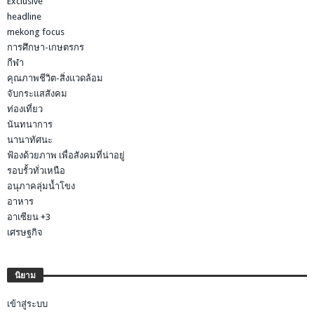
Exclusive
headline
mekong focus
การศึกษา-เกษตรกร
กีฬา
คุณภาพชีวิต-สิ่งแวดล้อม
จับกระแสสังคม
ท่องเที่ยว
นันทนาการ
นานาทัศนะ
ฟ้องด้วยภาพ เพื่อสังคมที่น่าอยู่
รอบรั้วทั่วเหนือ
อนุภาคลุ่มน้ำโขง
อาหาร
อาเซียน +3
เศรษฐกิจ
นิยาม
เข้าสู่ระบบ