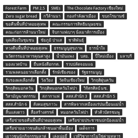
Forest Farm
PM 2.5
SMEs
The Chocolate Factory เชียงใหม่
Zero sugar bread
กวีล้านนา
กองกำลังผาเมือง
ขบถโรมานซ์
ขอคืนพื้นที่ป่าดอยสุเทพ
คณะกรรมการสิทธิมนุษยชน
คณะก่อการล้านนาใหม่
จิบกาแฟเบาๆ นั่งเมาส์การเมือง
จุดเสี่ยงในชุมชน
ชัยภูมิ ป่าแส
ชาติพันธุ์
ทวงคืนพื้นที่ป่าดอยสุเทพ
ธรรมนูญสุขภาพ
ธารน้ำใจ
นวัตกรรมอาหารคุณค่าสูง
น้ำมันแพง
บสย.
ปี๋ใหม่เมือง
มลาบรี
มองแวดบ้าน
ยื่นหนังสือกกต.
รวบปลัดจอมแฉ
รวมพลคนอยากเลือกตั้ง
รักษ์เชียงของ
รัฐธรรมนูญ
รับรองผลเลือกตั้ง
วังเวียง
วัดจีนเชียงใหม่
วิกฤติฝุ่นควัน
วิกฤติหมอกควัน
วิกฤติหมอกควันไฟป่า
วิจิตรศิลป์ มช.
วิสามัญฆาตกรรม
สภากาแฟ
สสส.สำนัก 3
สสส.สำนัก 5
สสส.สำนัก 6
สังคมสุขภาวะ
สารพิษจากเหมืองแร่ปนเปื้อนแม่น้ำ
สิ้นแสงดาว
สื่อสร้างสรรค์
หมอกควันไฟป่า
หัวคิวบัตรชมพู
เครือข่ายขอคืนพื้นที่ป่าดอยสุเทพ
เครือข่ายประชาชนปกป้องแม่น้ำ
เครือข่ายเยาวชนต้นกล้าชนเผ่าพื้นเมือง
เผด็จการ
เยาวชนนักกิจกรรมลาหู่
เล่งเน่ยยี่
เวทีวิชาการไม่ใช่ค่ายทหาร