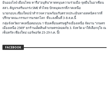
มินอองไลง์ เยือนไทย หารือ”อนุทิน”คาดหนุนความร่วมมือ-จุดยืนในอาเซียน
สสว. สัญจรเสริมแกร่ง SME ทั่วไทย ปักหมุดแรกที่ภาคเหนือ
นายกอบจ.เชียงใหม่นำสำรวจความพร้อมรับตรวจประเมินทางเทคนิคจากที่
ปรึกษาคณะกรรมการมรดกโลก ที่จะลงพื้นที่ 3-8 ส.ค.นี้
กลุ่มจังหวัดภาคเหนือตอนบน 1 ขับเคลื่อนเศรษฐกิจเมืองเหนือ จัดงาน “เกษตร
เมืองเหนือ 2569” ยกร้านเด็ดสินค้าเกษตรปลอดภัย 3. จังหวัด มาให้เลือกจุใจ ณ
เซ็นทรัล เชียงใหม่ แอร์พอร์ต 25-29 ก.ค. นี้!
FACEBOOK