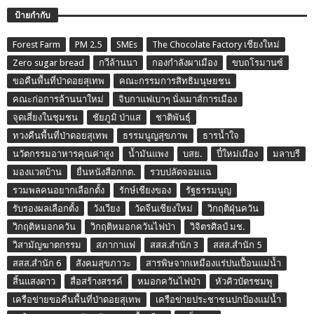
ป้ายกำกับ
Forest Farm
PM 2.5
SMEs
The Chocolate Factory เชียงใหม่
Zero sugar bread
กวีล้านนา
กองกำลังผาเมือง
ขบถโรมานซ์
ขอคืนพื้นที่ป่าดอยสุเทพ
คณะกรรมการสิทธิมนุษยชน
คณะก่อการล้านนาใหม่
จิบกาแฟเบาๆ นั่งเมาส์การเมือง
จุดเสี่ยงในชุมชน
ชัยภูมิ ป่าแส
ชาติพันธุ์
ทวงคืนพื้นที่ป่าดอยสุเทพ
ธรรมนูญสุขภาพ
ธารน้ำใจ
นวัตกรรมอาหารคุณค่าสูง
น้ำมันแพง
บสย.
ปี๋ใหม่เมือง
มลาบรี
มองแวดบ้าน
ยื่นหนังสือกกต.
รวบปลัดจอมแฉ
รวมพลคนอยากเลือกตั้ง
รักษ์เชียงของ
รัฐธรรมนูญ
รับรองผลเลือกตั้ง
วังเวียง
วัดจีนเชียงใหม่
วิกฤติฝุ่นควัน
วิกฤติหมอกควัน
วิกฤติหมอกควันไฟป่า
วิจิตรศิลป์ มช.
วิสามัญฆาตกรรม
สภากาแฟ
สสส.สำนัก 3
สสส.สำนัก 5
สสส.สำนัก 6
สังคมสุขภาวะ
สารพิษจากเหมืองแร่ปนเปื้อนแม่น้ำ
สิ้นแสงดาว
สื่อสร้างสรรค์
หมอกควันไฟป่า
หัวคิวบัตรชมพู
เครือข่ายขอคืนพื้นที่ป่าดอยสุเทพ
เครือข่ายประชาชนปกป้องแม่น้ำ