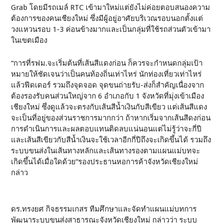
Grab โดยมีรถเมล์ RTC เข้ามาใหม่แต่ยังไม่ค่อยตอบสนองความ
ต้องการของคนเชียงใหม่ ซึ่งมีผู้อยู่อาศัยบริเวณรอบนอกตั้งแต่
วงแหวนรอบ 1-3 ค่อนข้างมากและเป็นกลุ่มที่ใช้รถส่วนตัวเข้ามา
ในเขตเมือง
“การที่รฟม.จะเริ่มต้นที่เส้นสีแดงก่อน ก็ควรจะกำหนดกลุ่มเป้า
หมายให้ชัดเจนว่าเป็นคนท้องถิ่นเท่าไหร่ นักท่องเที่ยวเท่าไหร่
แล้วฟีดเดอร์ รวมถึงจุดจอด จุดขนถ่ายรับ-ส่งก็สำคัญเนื่องจาก
ต้องรองรับคนส่วนใหญ่จาก 6 อำเภอกับ 1 จังหวัดที่มุ่งเข้าเมือง
เชียงใหม่ ซึ่งดูแล้วจะตรงกับเส้นสีน้ำเงินกับสีเขียว แต่เส้นสีแดง
จะเป็นที่อยู่ของส่วนราชการมากกว่า ถ้าหากเริ่มจากเส้นสีดงก่อน
การดำเนินการและผลตอบแทนติดลบแน่นอนแต่ไม่รู้ว่าจะกี่ปี
และเส้นสีเขียวกับสีน้ำเงินจะใช้เวลาอีกกี่ปีถึงจะเกิดขึ้นได้ รวมถึง
ระบบขนส่งในเส้นทางหลักและเส้นทางรองตามแผนแม่บทจะ
เกิดขึ้นได้เมื่อใดด้วย”รองประธานหอการค้าจังหวัดเชียงใหม่
กล่าว
ดร.ทรงยศ กิจธรรมเกสร ทีมศึกษาและจัดทำแผนแม่บทการ
พัฒนาระบบขนส่งสาธารณะจังหวัดเชียงใหม่ กล่าวว่า ระบบ