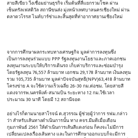
สายสีเขียว วิ่งเชื่อมย่านธุรกิจ เริ่มต้นที่สี่แยกรวมโชค ผ่าน
เซ็นทรัลเฟสติวัล สถานีขนส่ง มุ่งหน้าเทศบาลนครเชียงใหม่ ผ่าน
ตลาดวโรรส ไนท์บาร์ซ่าและสิ้นสุดที่ท่าอากาศยานเชียงใหม่
จากการศึกษาผลกระทบทางเศรษฐกิจ มูลค่าการลงทุนซึ่ง
เป็นการลงทุนร่วมแบบ PPP รัฐลงทุนงานโยธาและภาคเอกชน
ลงทุนงานระบบให้บริการเดินรถ เก็บค่าบริการและซ่อมบำรุง
โดยรัฐลงทุน 76,557 ล้านบาท เอกชน 29,178 ล้านบาท เงินลงทุน
รวม 105,735 ล้านบาท มูลค่าปัจจบันสุทธิ(NPV)63,418 ล้านบาท
โครงข่าย A จะใช้ความเร็วเฉลี่ย 26-30 กม.ต่อชม. โดยสายสี
แดงจากรพ.นครพิงค์-สนามบิน ระยะทาง 12 กม.ใช้เวลา
ประมาณ 30 นาที โดยมี 12 สถานีจอด
อย่างไรก็ตามนายสาโรจน์ ต.สุวรรณ ผู้ช่วยผู้ว่าการ รฟม.กล่าว
ว่า สำหรับเส้นทางดำเนินการนั้น ทาง คจร.มีมติเมื่อเดือน
กุมภาพันธ์ 2561 ให้ดำเนินการเส้นสีแดงก่อน ก็คงจะไม่มีการ
เปลี่ยนแปลงเรื่องเส้นทาง และในการศึกษาออกแบบก็จะมีการ