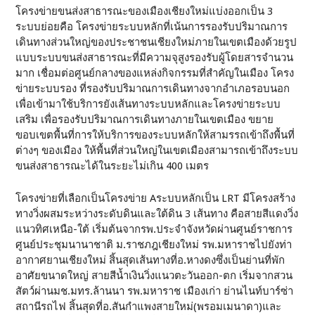
โครงข่ายขนส่งสาธารณะของเมืองเชียงใหม่แบ่งออกเป็น 3
ระบบย่อยคือ โครงข่ายระบบหลักที่เน้นการรองรับปริมาณการ
เดินทางส่วนใหญ่ของประชาชนเชียงใหม่ภายในเขตเมืองด้วยรูป
แบบระบบขนส่งสาธารณะที่มีความจุสูงรองรับผู้โดยสารจำนวน
มาก เชื่อมต่อศูนย์กลางของแหล่งกิจกรรมที่สำคัญในเมือง โครง
ข่ายระบบรอง ที่รองรับปริมาณการเดินทางจากอำเภอรอบนอก
เพื่อเข้ามาใช้บริการยังเส้นทางระบบหลักและโครงข่ายระบบ
เสริม เพื่อรองรับปริมาณการเดินทางภายในเขตเมือง ขยาย
ขอบเขตพื้นที่การให้บริการของระบบหลักให้สามรรถเข้าถึงพื้นที่
ต่างๆ ของเมือง ให้พื้นที่ส่วนใหญ่ในเขตเมืองสามารถเข้าถึงระบบ
ขนส่งสาธารณะได้ในระยะไม่เกิน 400 เมตร
โครงข่ายที่เลือกเป็นโครงข่าย Aระบบหลักเป็น LRT มีโครงสร้าง
ทางวิ่งผสมระหว่างระดับดินและใต้ดิน 3 เส้นทาง คือสายสีแดงวิ่ง
แนวทิศเหนือ-ใต้ เริ่มต้นจากรพ.ประจำจังหวัดผ่านศูนย์ราชการ
ศูนย์ประชุมนานาชาติ ม.ราชภฎเชียงใหม่ รพ.มหาราชไปยังท่า
อากาศยานเชียงใหม่ สิ้นสุดเส้นทางที่อ.หางดงซึ่งเป็นย่านที่พัก
อาศัยขนาดใหญ่ สายสีน้ำเงินวิ่งแนวตะวันออก-ตก เริ่มจากสวน
สัตว์ผ่านมช.มทร.ล้านนา รพ.มหาราช เมืองเก่า ย่านไนท์บาร์ซ่า
สถานีรถไฟ สิ้นสุดที่อ.สันกำแพงสายใหม่(พรอมเมนาดา)และ