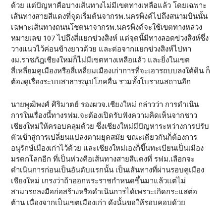
ด้วย แต่ปัญหาคือบางเส้นทางไม่มีเขตทางเหลือแล้ว โดยเฉพาะ
เส้นทางสายสีแดงที่จุดเริ่มต้นจากรพ.นครพิงค์ไปถึงสนามบินนั้น
เฉพาะเส้นทางถนนโชตนาจากรพ.นครพิงค์จะใช้เขตทางหลวง
หมายเลข 107 ไปถึงสี่แยกข่วงสิงห์ แต่จุดนี้มีทางลอดข่วงสิงห์ซึ่ง
วางแนวไว้ค่อนข้างยาวด้วย และต่อจากแยกข่วงสิงห์ไปทา
งม.ราชภัฎเชียงใหม่ก็ไม่มีเขตทางเหลือแล้ว และยิ่งในเขต
สี่เหลี่ยมคูเมืองหรือสี่เหลี่ยมเมืองเก่าการที่จะเอารถบบลงใต้ดิน ก็
ต้องดูเรื่องระบบสาธารณูปโภคอื่น รวมทั้งโบราณสถานอีก
นายพุฒิพงศ์ ศิริมาตย์ รองผวจ.เชียงใหม่ กล่าวว่า การดำเนิน
การในเรื่องนี้ทางรฟม.จะต้องเปิดรับฟังความคิดเห็นจากชาว
เชียงใหม่ให้ครอบคลุมด้วย ซึ่งเชียงใหม่มีปัญหาระหว่างการปรับ
ตัวเข้าสู่การเปลี่ยนแปลงตามยุคสมัย ขณะเดียวกันก็ต้องการ
อนุรักษ์เมืองเก่าไว้ด้วย และเชียงใหม่เองก็ขึ้นทะเบียนเป็นเมือง
มรดกโลกอีก ที่เป็นห่วงคือเส้นทางสายสีแดงที่ รฟม.เลือกจะ
ดำเนินการก่อนเป็นอันดับแรกนั้น เป็นเส้นทางที่ผ่านรอบคูเมือง
เชียงใหม่ เกรงว่าถ้าออกพระราชกำหนดขึ้นมาแล้วแต่ไม่
สามารถลงมือก่อสร้างหรือดำเนินการได้เพราะเกิดกระแสต่อ
ต้าน เนื่องจากเป็นเขตเมืองเก่า ดังนั้นขอให้รอบคอบด้วย