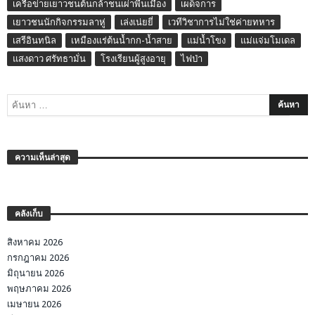
เครือข่ายเยาวชนต้นกล้าชนเผ่าพื้นเมือง
เผด็จการ
เยาวชนนักกิจกรรมลาหู่
เล่งเน่ยยี่
เวทีวิชาการไม่ใช่ค่ายทหาร
เสรีอินทนิล
เหมืองแร่ต้นน้ำกก-น้ำสาย
แม่น้ำโขง
แม่แจ่มโมเดล
แสงดาว ศรัทธามั่น
โรงเรียนผู้สูงอายุ
ไฟป่า
ความเห็นล่าสุด
คลังเก็บ
สิงหาคม 2026
กรกฎาคม 2026
มิถุนายน 2026
พฤษภาคม 2026
เมษายน 2026