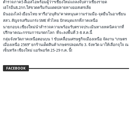
ตำรวจภาค5 ดีเอสไอพร้อมผู้ว่าฯเชียงใหม่แถลงจับสาวเชียงรายด
เฮโรอีน8.2กก.ใส่ขวดครีมกันแดดปลายทางออสเตรเลีย
มินอองไลง์ เยือนไทย หารือ”อนุทิน”คาดหนุนความร่วมมือ-จุดยืนในอาเซียน
สสว. สัญจรเสริมแกร่ง SME ทั่วไทย ปักหมุดแรกที่ภาคเหนือ
นายกอบจ.เชียงใหม่นำสำรวจความพร้อมรับตรวจประเมินทางเทคนิคจากที่
ปรึกษาคณะกรรมการมรดกโลก ที่จะลงพื้นที่ 3-8 ส.ค.นี้
กลุ่มจังหวัดภาคเหนือตอนบน 1 ขับเคลื่อนเศรษฐกิจเมืองเหนือ จัดงาน “เกษตร
เมืองเหนือ 2569” ยกร้านเด็ดสินค้าเกษตรปลอดภัย 3. จังหวัด มาให้เลือกจุใจ ณ
เซ็นทรัล เชียงใหม่ แอร์พอร์ต 25-29 ก.ค. นี้!
FACEBOOK