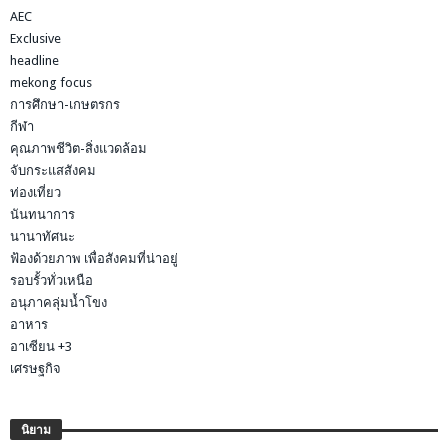
AEC
Exclusive
headline
mekong focus
การศึกษา-เกษตรกร
กีฬา
คุณภาพชีวิต-สิ่งแวดล้อม
จับกระแสสังคม
ท่องเที่ยว
นันทนาการ
นานาทัศนะ
ฟ้องด้วยภาพ เพื่อสังคมที่น่าอยู่
รอบรั้วทั่วเหนือ
อนุภาคลุ่มน้ำโขง
อาหาร
อาเซียน +3
เศรษฐกิจ
นิยาม