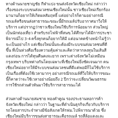
ทางด้านนายชาญชัย กีฬาแปง ขนส่งจังหวัดเชียงใหม่ กล่าวว่า
เรื่องของระบบขนส่งมวลชนเชียงใหม่นั้น ชาวเชียงใหม่เรียกร้อง
มานานก็อยากให้เกิดผลสัมฤทธิ์ แต่อย่างไรก็ตามอย่างกรณี
รถเมล์หรือขนส่งสาธารณะขณะนี้มีรถเมล์ปรับอากาศมาวิ่งให้
บริการ แต่ปรากฏว่าชาวเชียงใหม่ใช้บริการน้อยมาก ส่วนใหญ่
เป็นนักท่องเที่ยว สำหรับรถไฟฟ้าที่สนข.ได้ศึกษาได้มีการประชา
พิจารณ์ไป 3-4 ครั้งทุกคนก็อยากให้มี แต่อนาคตข้างหน้าไม่รู้ว่า
จะเป็นอย่างไร แต่เชียงใหม่นั้นจะต้องมีระบบขนส่งมวลชนที่ดี
ขึ้น ที่เป็นห่วงคือเรื่องความคุ้มค่าและคิดว่าหากลงทุนในเส้นสี
แดงก่อน การได้ทุนคืนคงจะยาก เพราะต่างจังหวัดไม่เหมือน
กรุงเทพฯ บริบทต่างกันโดยเฉพาะที่เชียงใหม่ยิ่งชัดเจนมาก คน
เชียงใหม่อยากให้มีระบบขนส่งมวลชนที่ดีแต่พอมีก็ไม่ใช้บริการ
เป็นเรื่องที่ต้องใช้เวลามากๆ อย่างกรณีรถเมล์ที่วิ่งให้บริการขณะ
นี้ก็คาดว่าจะใช้เวลาอย่างน้อยถึง 2 ปีกว่าจะเปลี่ยนวัฒนธรรม
การใช้รถส่วนตัวหันมาใช้บริการสาธารณะได้
ส่วนทางด้านนายสมชาย ทองคำคูณ รองประธานหอการค้า
จังหวัดเชียงใหม่ กล่าวว่า ในฐานะที่ดำเนินธุรกิจเกี่ยวกับบริการ
รถโดยสารประจำทางมีข้อสังเกตให้รฟม.ไปพิจารณาด้วย ซึ่ง
เชียงใหม่มีบริการขนส่งสาธารณะคือรถเมล์ รถสี่ล้อแดงและ