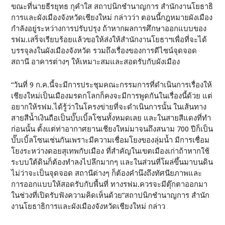
ขณะที่นายธีรยุทธ กุคําใส สถาปนิกชํานาญการ สำนักงานโยธาธิ
การและผังเมืองจังหวัดเชียงใหม่ กล่าวว่า ตอนนี้กฎหมายผังเมือง
กำลังอยู่ระหว่างการปรับปรุง ถ้าหากผลการศึกษาออกแบบของ
รฟม.เสร็จเรียบร้อยแล้วขอให้ส่งให้สำนักงานโยธาฯเพื่อที่จะได้
บรรจุลงในผังเมืองจังหวัด รวมถึงเรื่องของการดีไซน์จุดจอด
สถานี อาคารต่างๆ ให้เหมาะสมและสอดรับกับผังเมือง
“วันที่ 9 ก.ค.นี้จะมีการประชุมคณะกรรมการที่ดำเนินการเรื่องให้
เชียงใหม่เป็นเมืองมรดกโลกก็คงจะมีการพูดกันในเรื่องนี้ด้วย แต่
อยากให้รฟม.ได้รู้ว่าในโครงข่ายที่จะดำเนินการนั้น ในเส้นทาง
สายสีน้ำเงินถือเป็นบั๊บเบิ้ลโซนทั้งหมดเลย และในสายสีแดงที่ทำ
ก่อนนั้น ตั้งแต่ท่าอากาศยานเชียงใหม่มาจนถึงสนาม 700 ปีก็เป็น
บั๊บเบิ้ลโซนเช่นกันเพราะมีความเชื่อมโยงของลุ่มน้ำ มีการเชื่อม
โยงระหว่างดอยสุเทพกับเมือง ที่สำคัญในเขตเมืองเก่าถ้าหากใช้
ระบบใต้ดินก็ต้องทำลงไปลึกมากๆ และในส่วนที่โผล่ขึ้นมาบนดิน
ไม่ว่าจะเป็นจุดจอด สถานีต่างๆ ก็ต้องคำนึงถึงทัศนียภาพและ
การออกแบบให้สอดรับกับพื้นที่ ทางรฟม.ควรจะมีตุ๊กตาออกมา
ในช่วงที่เปิดรับฟังความคิดเห็นด้วย”สถาปนิกชํานาญการ สำนัก
งานโยธาธิการและผังเมืองจังหวัดเชียงใหม่ กล่าว