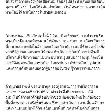
ขนส่งสาธารณะจังหวัดเชียงใหม่ โดยสรุปและนำเสนอเมื่อเดือน
ตุลาคมปี 2560 โดยให้รฟม.ดำเนินการในโครงข่าย A จาก 3 เส้น
ทางโดยให้ดำเนินการในสายสีแดงก่อน
“ทางรฟม.มาเชียงใหม่ครั้งนี้ 2 วัน 1 คืนเพื่อจะทำการสำรวจเส้น
ทางเบื้องต้น ตามที่ทางมช.ได้ศึกษาแผนแม่บทและเลือกเส้นทาง
ที่เหมาะสม แต่ยังไม่มีรายละเอียดเกี่ยวกับระบบที่ชัดเจน ซึ่งหลัง
จากที่รัฐบาลมอบหมายให้รฟม.ดำเนินการ ก็จะมีการว่าจ้างที่
ปรึกษาเพื่อศึกษา ออกแบบระบบ ส่วนรูปแบบการลงทุนก็จะเป็น
การให้สัมทานกับเอกชนด้วย โดยรฟม.จะทำการศึกษารูปแบบ
และความคุ้มทุนเสนอต่อรัฐบาลต่อไป”ผช.ผู้ว่าการรฟม.กล่าว
ด้านนายธีรพงษ์ ขจรเดชากุล รองผู้อำนวยการฝ่ายวิศวกรรม
แขวงทางหลวงเชียงใหม่ที่ 2 กล่าวว่า สิ่งที่อยากจะฝากให้
รฟม.ไปพิจารณาด้วยคือปัญหาของเมืองเชียงใหม่ในเรื่องของ
พื้นที่การจราจรหรือพื้นที่ถนน ซึ่งหากดำเนินการตามที่มช.ศึกษา
แล่ะทำแผนแม่บทไว้ก็จะเฉือนเอาพื้นที่เขตทางไปดำเนินการ