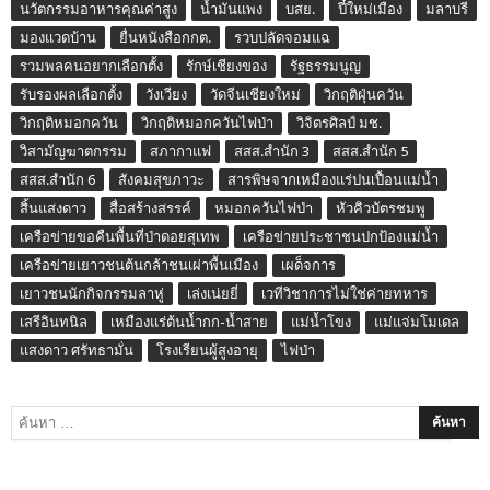
นวัตกรรมอาหารคุณค่าสูง
น้ำมันแพง
บสย.
ปี๋ใหม่เมือง
มลาบรี
มองแวดบ้าน
ยื่นหนังสือกกต.
รวบปลัดจอมแฉ
รวมพลคนอยากเลือกตั้ง
รักษ์เชียงของ
รัฐธรรมนูญ
รับรองผลเลือกตั้ง
วังเวียง
วัดจีนเชียงใหม่
วิกฤติฝุ่นควัน
วิกฤติหมอกควัน
วิกฤติหมอกควันไฟป่า
วิจิตรศิลป์ มช.
วิสามัญฆาตกรรม
สภากาแฟ
สสส.สำนัก 3
สสส.สำนัก 5
สสส.สำนัก 6
สังคมสุขภาวะ
สารพิษจากเหมืองแร่ปนเปื้อนแม่น้ำ
สิ้นแสงดาว
สื่อสร้างสรรค์
หมอกควันไฟป่า
หัวคิวบัตรชมพู
เครือข่ายขอคืนพื้นที่ป่าดอยสุเทพ
เครือข่ายประชาชนปกป้องแม่น้ำ
เครือข่ายเยาวชนต้นกล้าชนเผ่าพื้นเมือง
เผด็จการ
เยาวชนนักกิจกรรมลาหู่
เล่งเน่ยยี่
เวทีวิชาการไม่ใช่ค่ายทหาร
เสรีอินทนิล
เหมืองแร่ต้นน้ำกก-น้ำสาย
แม่น้ำโขง
แม่แจ่มโมเดล
แสงดาว ศรัทธามั่น
โรงเรียนผู้สูงอายุ
ไฟป่า