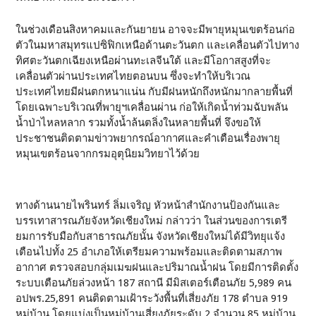
ในช่วงเดือนสิงหาคมและกันยายน อาจจะมีพายุหมุนเขตร้อนก่อ
ตัวในมหาสมุทรแปซิฟิกเหนือด้านตะวันตก และเคลื่อนตัวไปทาง
ทิศตะวันตกเฉียงเหนือผ่านทะเลจีนใต้ และมีโอกาสสูงที่จะ
เคลื่อนตัวผ่านประเทศไทยตอนบน ซึ่งจะทำให้บริเวณ
ประเทศไทยมีฝนตกหนาแน่น กับมีฝนหนักถึงหนักมากลายพื้นที่
โดยเฉพาะบริเวณที่พายุฯเคลื่อนผ่าน ก่อให้เกิดน้ำท่วมฉับพลัน
น้ำป่าไหลหลาก รวมทั้งน้ำล้นตลิ่งในหลายพื้นที่ จึงขอให้
ประชาชนติดตามข่าวพยากรณ์อากาศและคำเตือนเรื่องพายุ
หมุนเขตร้อนจากกรมอุตุนิยมวิทยาไว้ด้วย
ทางด้านนายไพรินทร์ ลิ่มเจริญ หัวหน้าสำนักงานป้องกันและ
บรรเทาสารณภัยจังหวัดเชียงใหม่ กล่าวว่า ในส่วนของการเตรี
ยมการรับมือกับสาธารณภัยนั้น จังหวัดเชียงใหม่ได้มีวิทยุแจ้ง
เตือนไปทั้ง 25 อำเภอให้เตรียมความพร้อมและติดตามสภาพ
อากาศ ตรวจสอบกลุ่มเมฆฝนและปริมาณน้ำฝน โดยมีการติดตั้ง
ระบบเตือนภัยล่วงหน้า 187 สถานี มีมิสเตอร์เตือนภัย 5,989 คน
อปพร.25,891 คนติดตามเฝ้าระวังพื้นที่เสี่ยงภัย 178 ตำบล 919
หมู่บ้าน โดยแบ่งเป็นหมู่บ้านเสี่ยงภัยระดับ 2 จำนวน 85 หมู่บ้าน