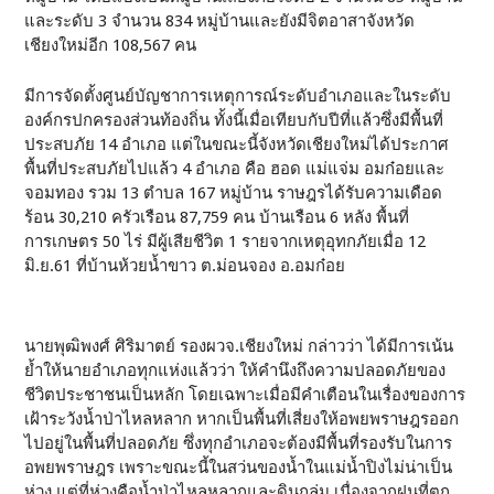
และระดับ 3 จำนวน 834 หมู่บ้านและยังมีจิตอาสาจังหวัด
เชียงใหม่อีก 108,567 คน
มีการจัดตั้งศูนย์บัญชาการเหตุการณ์ระดับอำเภอและในระดับ
องค์กรปกครองส่วนท้องถิ่น ทั้งนี้เมื่อเทียบกับปีที่แล้วซึ่งมีพื้นที่
ประสบภัย 14 อำเภอ แต่ในขณะนี้จังหวัดเชียงใหม่ได้ประกาศ
พื้นที่ประสบภัยไปแล้ว 4 อำเภอ คือ ฮอด แม่แจ่ม อมก๋อยและ
จอมทอง รวม 13 ตำบล 167 หมู่บ้าน ราษฎรได้รับความเดือด
ร้อน 30,210 ครัวเรือน 87,759 คน บ้านเรือน 6 หลัง พื้นที่
การเกษตร 50 ไร่ มีผู้เสียชีวิต 1 รายจากเหตุอุทกภัยเมื่อ 12
มิ.ย.61 ที่บ้านห้วยน้ำขาว ต.ม่อนจอง อ.อมก๋อย
นายพุฒิพงศ์ ศิริมาตย์ รองผวจ.เชียงใหม่ กล่าวว่า ได้มีการเน้น
ย้ำให้นายอำเภอทุกแห่งแล้วว่า ให้คำนึงถึงความปลอดภัยของ
ชีวิตประชาชนเป็นหลัก โดยเฉพาะเมื่อมีคำเตือนในเรื่องของการ
เฝ้าระวังน้ำป่าไหลหลาก หากเป็นพื้นที่เสี่ยงให้อพยพราษฎรออก
ไปอยู่ในพื้นที่ปลอดภัย ซึ่งทุกอำเภอจะต้องมีพื้นที่รองรับในการ
อพยพราษฎร เพราะขณะนี้ในสว่นของน้ำในแม่น้ำปิงไม่น่าเป็น
ห่วง แต่ที่ห่วงคือน้ำป่าไหลหลากและดินถล่ม เนื่องจากฝนที่ตก