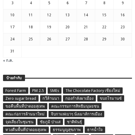
3
4
5
6
7
8
9
10
11
12
13
14
15
16
17
18
19
20
21
22
23
24
25
26
27
28
29
30
31
« ก.ค.
ป้ายกำกับ
Forest Farm
PM 2.5
SMEs
The Chocolate Factory เชียงใหม่
Zero sugar bread
กวีล้านนา
กองกำลังผาเมือง
ขบถโรมานซ์
ขอคืนพื้นที่ป่าดอยสุเทพ
คณะกรรมการสิทธิมนุษยชน
คณะก่อการล้านนาใหม่
จิบกาแฟเบาๆ นั่งเมาส์การเมือง
จุดเสี่ยงในชุมชน
ชัยภูมิ ป่าแส
ชาติพันธุ์
ทวงคืนพื้นที่ป่าดอยสุเทพ
ธรรมนูญสุขภาพ
ธารน้ำใจ