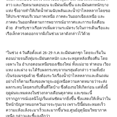
ลาว และเวียดนามตอนบน จะมีฝนเพิ่มขึ้น และมีฝนตกหนักบาง
แห่ง ซึ่งอาจทำให้เกิดน้ำท่วมฉับพลันและน้ำป่าไหลหลากโดยขอ
ให้ประชาชนบริเวณภาคเหนือ ภาคตะวันออกเฉียงเหนือ และ
ภาคตะวันออกติดตามการพยากรณ์อากาศและการแจ้งเตือน
ด้วย สำหรับชาวเรือควรเพิ่มความระมัดระวังในการเดินเรือและ
เรือเล็กควรงดออกจากฝั่งในช่วงเวลาดังกล่าวไว้ด้วย
“ในช่วง 4 วันคือตั้งแต่ 26-29 ก.ค.จะมีฝนตกชุก โดยจะเริ่มใน
ตอนบ่ายจนถึงทุ่มจะมีฝนตกหนัก และจะหยุดหลังเที่ยงคืน โดย
เฉพาะใน อำเภอตอนเหนือของเชียงใหม่ ทั้งแม่อาย ท่าตอน เวียง
แหง และฝาง จะได้รับผลกระทบจากมรสุมดังกล่าว รวมทั้งยัง
เป็นร่องมรสุมด้วย ซึ่งต้องระวังเรื่องน้ำป่าไหลหลากและดินถล่ม
อย่างไรก็ตามเรื่องของพายุจะอยู่เหนือความคาดหมายว่าจะส่ง
ผลกระทบโดยตรงกับพื้นที่ใดบ้าง ซึ่งต้องรอให้เกิดก่อน แต่ทั้งนี้
ฤดูฝนจะหมดลงในช่วงกลางเดือนตุลาคม และขณะนี้
ปรากฏการณ์เอลนิโญ่เริ่มเด่นชัดมากยิ่งขึ้น ซึ่งแสดงให้เห็นว่าใน
ปีหน้าปัญหาหมอกควันอาจจะรุนแรง เพราะปีนี้ฝนจะหมดเร็ว
ความแห้งแล้งจะมาเร็วและมากขึ้น”ผอ.ศูนย์อุตุนิยมวิทยาภาค
เหนือ กล่าวและชี้แจงอีกว่า