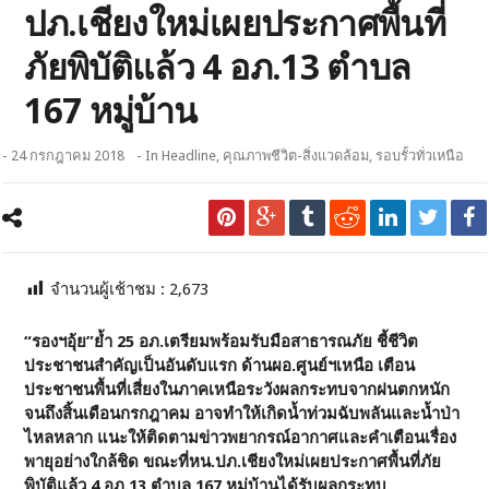
ปภ.เชียงใหม่เผยประกาศพื้นที่
ภัยพิบัติแล้ว 4 อภ.13 ตำบล
167 หมู่บ้าน
- 24 กรกฎาคม 2018
- In
Headline
,
คุณภาพชีวิต-สิ่งแวดล้อม
,
รอบรั้วทั่วเหนือ
จำนวนผู้เช้าชม :
2,673
“รองฯอุ้ย”ย้ำ 25 อภ.เตรียมพร้อมรับมือสาธารณภัย ชี้ชีวิต
ประชาชนสำคัญเป็นอันดับแรก ด้านผอ.ศู
นย์ฯเหนือ เตือน
ประชาชนพื้นที่เสี่ยงในภาคเหนือระวังผลกระทบจากฝนตกหนัก
จนถึงสิ้นเดือนกรกฎาคม อาจทำให้เกิดน้ำท่วมฉับพลันและน้ำป่า
ไหลหลาก แนะให้ติดตามข่าวพยากรณ์อากาศและคำเตือนเรื่อง
พายุอย่างใกล้ชิด ขณะที่หน.ปภ.เชียงใหม่เผยประกาศพื้นที่ภัย
พิบัติแล้ว 4 อภ.13 ตำบล 167 หมู่บ้านได้รับผลกระทบ