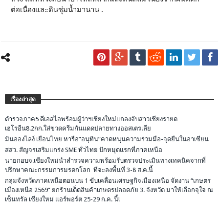
ต่อเนื่องและดินชุ่มน้ำมานาน .
เรื่องล่าสุด
ตำรวจภาค5 ดีเอสไอพร้อมผู้ว่าฯเชียงใหม่แถลงจับสาวเชียงรายด
เฮโรอีน8.2กก.ใส่ขวดครีมกันแดดปลายทางออสเตรเลีย
มินอองไลง์ เยือนไทย หารือ”อนุทิน”คาดหนุนความร่วมมือ-จุดยืนในอาเซียน
สสว. สัญจรเสริมแกร่ง SME ทั่วไทย ปักหมุดแรกที่ภาคเหนือ
นายกอบจ.เชียงใหม่นำสำรวจความพร้อมรับตรวจประเมินทางเทคนิคจากที่
ปรึกษาคณะกรรมการมรดกโลก ที่จะลงพื้นที่ 3-8 ส.ค.นี้
กลุ่มจังหวัดภาคเหนือตอนบน 1 ขับเคลื่อนเศรษฐกิจเมืองเหนือ จัดงาน “เกษตร
เมืองเหนือ 2569” ยกร้านเด็ดสินค้าเกษตรปลอดภัย 3. จังหวัด มาให้เลือกจุใจ ณ
เซ็นทรัล เชียงใหม่ แอร์พอร์ต 25-29 ก.ค. นี้!