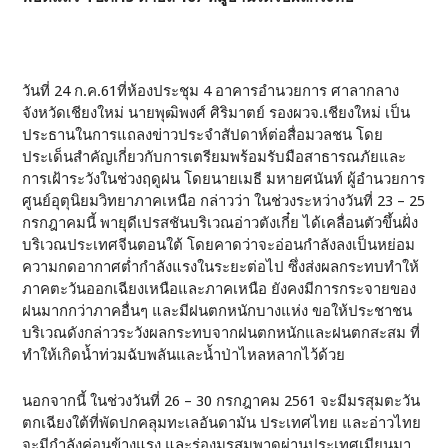
วันที่ 24 ก.ค.61ที่ห้องประชุม 4 อาคารอำนวยการ ศาลากลาง
จังหวัดเชียงใหม่ นายพุฒิพงศ์ ศิริมาตย์ รองผวจ.เชียงใหม่ เป็น
ประธานในการแถลงข่าวประจำสัปดาห์ต่อสื่อมวลชน โดย
ประเด็นสำคัญเกี่ยวกับการเตรียมพร้อมรับมือสาธารณภัยและ
การเฝ้าระวังในช่วงฤดูฝน โดยนายเมธี มหายศนันท์ ผู้อำนวยการ
ศูนย์อุตุนิยมวิทยาภาคเหนือ กล่าวว่า ในช่วงระหว่างวันที่ 23 – 25
กรกฎาคมนี้ พายุดีเปรสชันบริเวณอ่าวตังเกี๋ย ได้เคลื่อนตัวขึ้นฝั่ง
บริเวณประเทศจีนตอนใต้ โดยคาดว่าจะอ่อนกำลังลงเป็นหย่อม
ความกดอากาศต่ำกำลังแรงในระยะต่อไป ซึ่งส่งผลกระทบทำให้
ภาคตะวันออกเฉียงเหนือและภาคเหนือ ยังคงมีการกระจายของ
ฝนมากกว่าภาคอื่นๆ และมีฝนตกหนักบางแห่ง ขอให้ประชาชน
บริเวณดังกล่าวระวังผลกระทบจากฝนตกหนักและฝนตกสะสม ที่
ทำให้เกิดน้ำท่วมฉับพลันและน้ำป่าไหลหลากไว้ด้วย
นอกจากนี้ ในช่วงวันที่ 26 – 30 กรกฎาคม 2561 จะมีมรสุมตะวัน
ตกเฉียงใต้ที่พัดปกคลุมทะเลอันดามัน ประเทศไทย และอ่าวไทย
จะมีกำลังค่อนข้างแรง และร่องมรสุมพาดผ่านประเทศเมียนมา