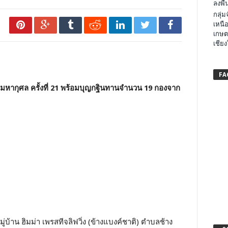
ลงพื้น
กลุ่
เหนือ
เกษต
เชียง
FA
ำบุญมหากุศล ครั้งที่ 21 พร้อมบุญกฐินทานจำนวน 19 กองจาก
มู่บ้าน ฮิมม่า เพรสทีจลิฟวิ่ง (ข้างแบงค์ชาติ) ตำบลช้าง