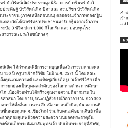
สถิ
ร์ บัววิรัตน์เลิศ ประธานมูลนิธิอาจารย์วารินทร์ บัววิ
ยประดิษฐ์ บัววิรัตน์เลิศ บิดาและ ดร.ปรีชา บัววิรัตน์เลิศ
เข้าช
บประชาชน (ภาคเหนือตอนบน) ตลอดจนเจ้าภาพกองกฐิน
เข้าช
ซึ่งแต่ละวัดได้นำศรัทธาประชาชนมารับกฐินจากเจ้าภาพ
Last
กระบือ 3 ชีวิต ปลา 1,000 กิโลกรัม และ มอบทุนโรง
ะสาธารณะประโยชน์ต่าง ๆ
NO
ิรัตน์เลิศ ได้กำหนดพิธีการงานบุญเนื่องในวาระมหามงคล
150 ปี ครูบาเจ้าศรีวิชัย ในปี พ.ศ. 2571 นี้ โดยคณะ
ถึงคุณงามความดี และเชิดชูเกียรติครูบาเจ้าศรีวิชัย เพื่อ
ได้รับการยกย่องเป็นบุคคลสำคัญของโลกทางด้าน การศึกษา
โก เนื่องด้วยท่านได้สร้างคุณงามความดีมากมาย ใน
ทธศาสนา โดยการบูรณะปฏิสังขรณ์วัดวาอาราม กว่า 300
สนาให้ตั้งมั่นยาวนาน สืบเนื่องมาจนถึงปัจจุบัน ผลงานที่
ขึ้นดอยสุเทพ จ.เชียงใหม่ ร่วมกับคณะศิษยานุศิษย์ เพื่อ
ระธาตุดอยสุเทพด้วยความสะดวก บนยอดพระธาตุอัน
ององค์สมเด็จพระสัมมาสัมพุทธเจ้า นับเป็นพระธาตุที่สำคัญ