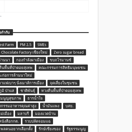
.
ยกำกับ
est Farm
PM 2.5
SMEs
 Chocolate Factory เชียงใหม่
Zero sugar bread
ล้านนา
กองกำลังผาเมือง
ขบถโรมานซ์
ืนพื้นที่ป่าดอยสุเทพ
คณะกรรมการสิทธิมนุษยชน
ก่อการล้านนาใหม่
กาแฟเบาๆ นั่งเมาส์การเมือง
จุดเสี่ยงในชุมชน
ภูมิ ป่าแส
ชาติพันธุ์
ทวงคืนพื้นที่ป่าดอยสุเทพ
รมนูญสุขภาพ
ธารน้ำใจ
ตกรรมอาหารคุณค่าสูง
น้ำมันแพง
บสย.
หม่เมือง
มลาบรี
มองแวดบ้าน
นหนังสือกกต.
รวบปลัดจอมแฉ
พลคนอยากเลือกตั้ง
รักษ์เชียงของ
รัฐธรรมนูญ