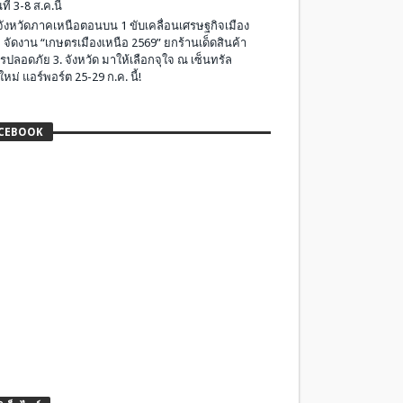
ที่ 3-8 ส.ค.นี้
มจังหวัดภาคเหนือตอนบน 1 ขับเคลื่อนเศรษฐกิจเมือง
 จัดงาน “เกษตรเมืองเหนือ 2569” ยกร้านเด็ดสินค้า
รปลอดภัย 3. จังหวัด มาให้เลือกจุใจ ณ เซ็นทรัล
ใหม่ แอร์พอร์ต 25-29 ก.ค. นี้!
CEBOOK