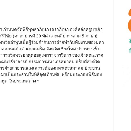
ธิฯ กำหนดจัดพิธีพุทธาภิเษก เถราภิเษก องค์หล่อครูบาเจ้า
้าศรีวิชัย (คาถาปารมี 30 ทัศ และคลิปการสวด 5 ภาษา)
งหวัดลำพูนเป็นผู้ร่วมกำกับการถ่ายทำกับทีมงานของมหา
ตำบลดอนแก้ว อำเภอแม่ริม จังหวัดเชียงใหม่ ปากทางเข้า
าอาวาสวัดพระธาตุดอยสุเทพราชวรวิหาร รองเจ้าคณะภาค
ะมหาธีราจารย์ กรรมการมหาเถรสมาคม อธิบดีสงฆ์วัด
ารฝ่ายสาธารณสงเคราะห์ของมหาเถรสมาคม ประธาน
มาเป็นประธานในพิธีจุดเทียนชัย พร้อมประกอบพิธีมอบ
มทูต ในประเทศต่าง ๆ