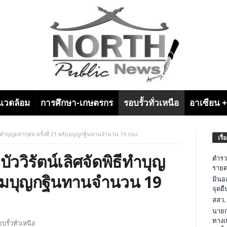
งแวดล้อม
การศึกษา-เกษตรกร
รอบรั้วทั่วเหนือ
อาเซียน 
พิธีทำบุญมหากุศล ครั้งที่ 21 พร้อมบุญกฐินทานจำนวน 19 กอง
เรื่
บัววิรัตน์เลิศจัดพิธีทำบุญ
ตำรว
รายด
พร้อมบุญกฐินทานจำนวน 19
มินอ
จุดย
สสว.
นายก
ทางเ
บรั้วทั่วเหนือ