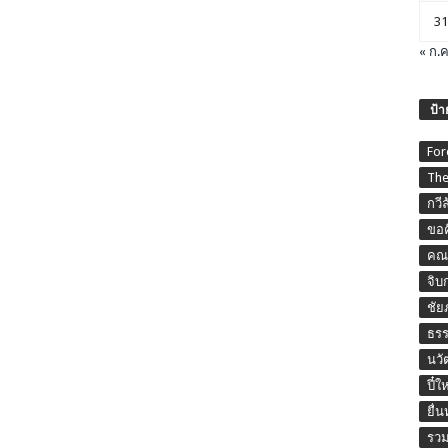
31
« ก.ค
ป้า
For
The
กวี
ขอค
คณะ
จิบ
ชัย
ธร
นวั
ปี๋ใ
ยื่
รวม