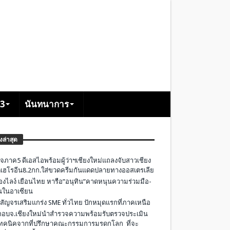
+3
นันทนาการ
องล่าสุด
จภาค5 ดีเอสไอพร้อมผู้ว่าฯเชียงใหม่แถลงจับสาวเชียง
เฮโรอีน8.2กก.ใส่ขวดครีมกันแดดปลายทางออสเตรเลีย
องไลง์ เยือนไทย หารือ”อนุทิน”คาดหนุนความร่วมมือ-
ืนในอาเซียน
 สัญจรเสริมแกร่ง SME ทั่วไทย ปักหมุดแรกที่ภาคเหนือ
อบจ.เชียงใหม่นำสำรวจความพร้อมรับตรวจประเมิน
ทคนิคจากที่ปรึกษาคณะกรรมการมรดกโลก ที่จะ