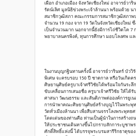
เผือก อำเภอเมือง จังหวัดเชียงใหม่ อาจารย์วารินท
รัตน์เลิศ มูลนิธิข่วงพระเจ้าล้านนา พร้อมด้วย นา
สมาชิกวุฒิสภา คณะกรรมการสมาชิกวุฒิสภาพ
จำนวน 19 กอง จาก 19 วัดในจังหวัดเชียงใหม่ 
เป็นจำนวนมาก นอกจากนี้ยังมีการไถ่ชีวิตโค 7 
พยาบาลนครพิงค์, ทุนการศึกษา มอบโลงศพ แล
ในงานบุญกฐินทานครั้งนี้ อาจารย์วารินทร์ บัวว
พิเศษ จะครบรอบ 150 ปี ชาตกาล หรือวันเกิดครบ 
ศิษยานุศิษย์ครูบาเจ้าศรีวิชัยได้พร้อมใจกันระลึก
ขับเคลื่อนการเสนอชื่อ ครูบาเจ้าศรีวิชัย ให้
ศาสนา วัฒนธรรม และสันติภาพต่อองค์การยูเนส
การนำพาคณะศิษยานุศิษย์สร้างบุญไว้ในพระพุ
วัดทั่วเมืองล้านนา เพื่อสืบสานจรรโลงพระพุทธศา
โดดเด่นของท่านคือ ท่านเป็นผู้นำในการสร้างถนน
ให้ประชาชนเดินทางขึ้นไปกราบสักการะบูชาพ
ศักดิ์สิทธิ์แห่งนี้ ได้บรรจุพระบรมสารีริกธาตุข