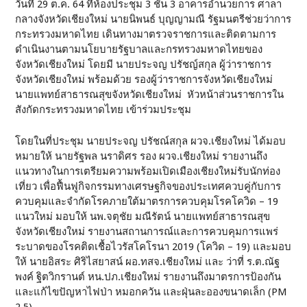
วันที่ 29 ต.ค. 64 ที่ห้องประชุม 3 ชั้น 3 อาคารอำนวยการ ศาลา
กลางจังหวัดเชียงใหม่ นายนิพนธ์ บุญญามณี รัฐมนตรีช่วยว่าการ
กระทรวงมหาดไทย เดินทางมาตรวจราชการและติดตามการ
ดำเนินงานตามนโยบายรัฐบาลและกรทรวงมหาดไทยของ
จังหวัดเชียงใหม่ โดยมี นายประจญ ปรัชญ์สกุล ผู้ว่าราชการ
จังหวัดเชียงใหม่ พร้อมด้วย รองผู้ว่าราชการจังหวัดเชียงใหม่
นายแพทย์สาธารณสุขจังหวัดเชียงใหม่ หัวหน้าส่วนราชการใน
สังกัดกระทรวงมหาดไทย เข้าร่วมประชุม
โดยในที่ประชุม นายประจญ ปรัชณ์สกุล ผวจ.เชียงใหม่ ได้มอบ
หมายให้ นายรัฐพล นราดิศร รอง ผวจ.เชียงใหม่ รายงานถึง
แนวทางในการเตรียมความพร้อมเปิดเมืองเชียงใหม่รับนักท่อง
เที่ยว เพื่อฟื้นฟูกิจกรรมทางเศรษฐกิจของประเทศควบคู่กับการ
ควบคุมและจำกัดโรคภายใต้มาตรการควบคุมโรคโควิด – 19
แนวใหม่ มอบให้ นพ.จตุชัย มณีรัตน์ นายแพทย์สาธารณสุข
จังหวัดเชียงใหม่ รายงานสถานการณ์และการควบคุมการแพร่
ระบาดของโรคติดเชื้อไวรัสโคโรนา 2019 (โควิด – 19) และมอบ
ให้ นายอิสระ ศิริไสยาสน์ ผอ.ทสจ.เชียงใหม่ และ ว่าที่ ร.ต.ณัฐ
พงค์ ฐิตวิกรานต์ หน.ปภ.เชียงใหม่ รายงานถึงมาตรการป้องกัน
และแก้ไขปัญหาไฟป่า หมอกควัน และฝุ่นละอองขนาดเล็ก (PM