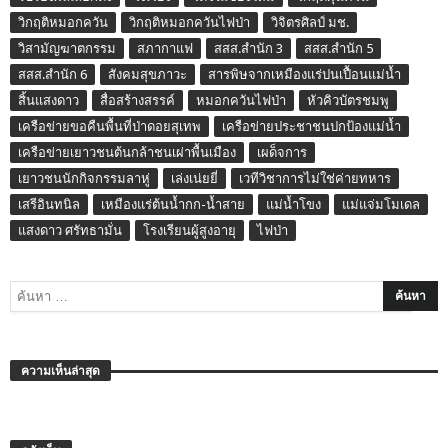
วิกฤติหมอกควัน
วิกฤติหมอกควันไฟป่า
วิจิตรศิลป์ มช.
วิสามัญฆาตกรรม
สภากาแฟ
สสส.สำนัก 3
สสส.สำนัก 5
สสส.สำนัก 6
สังคมสุขภาวะ
สารพิษจากเหมืองแร่ปนเปื้อนแม่น้ำ
สิ้นแสงดาว
สื่อสร้างสรรค์
หมอกควันไฟป่า
หัวคิวบัตรชมพู
เครือข่ายขอคืนพื้นที่ป่าดอยสุเทพ
เครือข่ายประชาชนปกป้องแม่น้ำ
เครือข่ายเยาวชนต้นกล้าชนเผ่าพื้นเมือง
เผด็จการ
เยาวชนนักกิจกรรมลาหู่
เล่งเน่ยยี่
เวทีวิชาการไม่ใช่ค่ายทหาร
เสรีอินทนิล
เหมืองแร่ต้นน้ำกก-น้ำสาย
แม่น้ำโขง
แม่แจ่มโมเดล
แสงดาว ศรัทธามั่น
โรงเรียนผู้สูงอายุ
ไฟป่า
ความเห็นล่าสุด