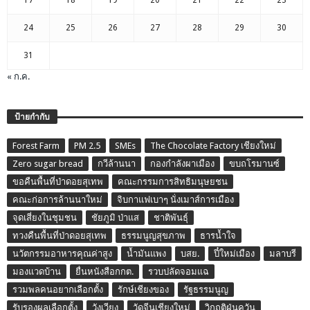
17
18
19
20
21
22
23
24
25
26
27
28
29
30
31
« ก.ค.
ป้ายกำกับ
Forest Farm
PM 2.5
SMEs
The Chocolate Factory เชียงใหม่
Zero sugar bread
กวีล้านนา
กองกำลังผาเมือง
ขบถโรมานซ์
ขอคืนพื้นที่ป่าดอยสุเทพ
คณะกรรมการสิทธิมนุษยชน
คณะก่อการล้านนาใหม่
จิบกาแฟเบาๆ นั่งเมาส์การเมือง
จุดเสี่ยงในชุมชน
ชัยภูมิ ป่าแส
ชาติพันธุ์
ทวงคืนพื้นที่ป่าดอยสุเทพ
ธรรมนูญสุขภาพ
ธารน้ำใจ
นวัตกรรมอาหารคุณค่าสูง
น้ำมันแพง
บสย.
ปี๋ใหม่เมือง
มลาบรี
มองแวดบ้าน
ยื่นหนังสือกกต.
รวบปลัดจอมแฉ
รวมพลคนอยากเลือกตั้ง
รักษ์เชียงของ
รัฐธรรมนูญ
รับรองผลเลือกตั้ง
วังเวียง
วัดจีนเชียงใหม่
วิกฤติฝุ่นควัน