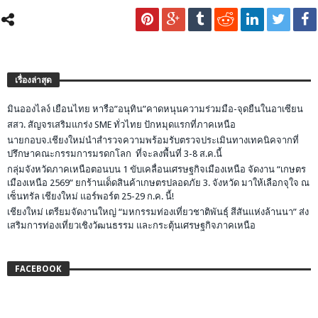
เรื่องล่าสุด
มินอองไลง์ เยือนไทย หารือ”อนุทิน”คาดหนุนความร่วมมือ-จุดยืนในอาเซียน
สสว. สัญจรเสริมแกร่ง SME ทั่วไทย ปักหมุดแรกที่ภาคเหนือ
นายกอบจ.เชียงใหม่นำสำรวจความพร้อมรับตรวจประเมินทางเทคนิคจากที่
ปรึกษาคณะกรรมการมรดกโลก ที่จะลงพื้นที่ 3-8 ส.ค.นี้
กลุ่มจังหวัดภาคเหนือตอนบน 1 ขับเคลื่อนเศรษฐกิจเมืองเหนือ จัดงาน “เกษตร
เมืองเหนือ 2569” ยกร้านเด็ดสินค้าเกษตรปลอดภัย 3. จังหวัด มาให้เลือกจุใจ ณ
เซ็นทรัล เชียงใหม่ แอร์พอร์ต 25-29 ก.ค. นี้!
เชียงใหม่ เตรียมจัดงานใหญ่ “มหกรรมท่องเที่ยวชาติพันธุ์ สีสันแห่งล้านนา” ส่ง
เสริมการท่องเที่ยวเชิงวัฒนธรรม และกระตุ้นเศรษฐกิจภาคเหนือ
FACEBOOK