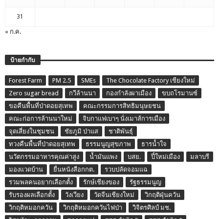
31
« ก.ค.
ป้ายกำกับ
Forest Farm
PM 2.5
SMEs
The Chocolate Factory เชียงใหม่
Zero sugar bread
กวีล้านนา
กองกำลังผาเมือง
ขบถโรมานซ์
ขอคืนพื้นที่ป่าดอยสุเทพ
คณะกรรมการสิทธิมนุษยชน
คณะก่อการล้านนาใหม่
จิบกาแฟเบาๆ นั่งเมาส์การเมือง
จุดเสี่ยงในชุมชน
ชัยภูมิ ป่าแส
ชาติพันธุ์
ทวงคืนพื้นที่ป่าดอยสุเทพ
ธรรมนูญสุขภาพ
ธารน้ำใจ
นวัตกรรมอาหารคุณค่าสูง
น้ำมันแพง
บสย.
ปี๋ใหม่เมือง
มลาบรี
มองแวดบ้าน
ยื่นหนังสือกกต.
รวบปลัดจอมแฉ
รวมพลคนอยากเลือกตั้ง
รักษ์เชียงของ
รัฐธรรมนูญ
รับรองผลเลือกตั้ง
วังเวียง
วัดจีนเชียงใหม่
วิกฤติฝุ่นควัน
วิกฤติหมอกควัน
วิกฤติหมอกควันไฟป่า
วิจิตรศิลป์ มช.