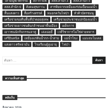
วิสามัญฆาตกรรม
สภากาแฟ
สสส.สำนัก 3
สสส.สำนัก 5
สสส.สำนัก 6
สังคมสุขภาวะ
สารพิษจากเหมืองแร่ปนเปื้อนแม่น้ำ
สิ้นแสงดาว
สื่อสร้างสรรค์
หมอกควันไฟป่า
หัวคิวบัตรชมพู
เครือข่ายขอคืนพื้นที่ป่าดอยสุเทพ
เครือข่ายประชาชนปกป้องแม่น้ำ
เครือข่ายเยาวชนต้นกล้าชนเผ่าพื้นเมือง
เผด็จการ
เยาวชนนักกิจกรรมลาหู่
เล่งเน่ยยี่
เวทีวิชาการไม่ใช่ค่ายทหาร
เสรีอินทนิล
เหมืองแร่ต้นน้ำกก-น้ำสาย
แม่น้ำโขง
แม่แจ่มโมเดล
แสงดาว ศรัทธามั่น
โรงเรียนผู้สูงอายุ
ไฟป่า
ความเห็นล่าสุด
คลังเก็บ
สิงหาคม 2026