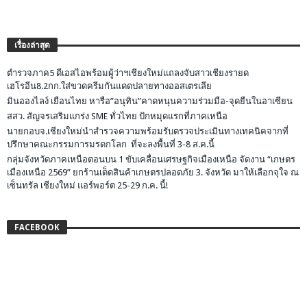
เรื่องล่าสุด
ตำรวจภาค5 ดีเอสไอพร้อมผู้ว่าฯเชียงใหม่แถลงจับสาวเชียงรายด
เฮโรอีน8.2กก.ใส่ขวดครีมกันแดดปลายทางออสเตรเลีย
มินอองไลง์ เยือนไทย หารือ”อนุทิน”คาดหนุนความร่วมมือ-จุดยืนในอาเซียน
สสว. สัญจรเสริมแกร่ง SME ทั่วไทย ปักหมุดแรกที่ภาคเหนือ
นายกอบจ.เชียงใหม่นำสำรวจความพร้อมรับตรวจประเมินทางเทคนิคจากที่
ปรึกษาคณะกรรมการมรดกโลก ที่จะลงพื้นที่ 3-8 ส.ค.นี้
กลุ่มจังหวัดภาคเหนือตอนบน 1 ขับเคลื่อนเศรษฐกิจเมืองเหนือ จัดงาน “เกษตร
เมืองเหนือ 2569” ยกร้านเด็ดสินค้าเกษตรปลอดภัย 3. จังหวัด มาให้เลือกจุใจ ณ
เซ็นทรัล เชียงใหม่ แอร์พอร์ต 25-29 ก.ค. นี้!
FACEBOOK