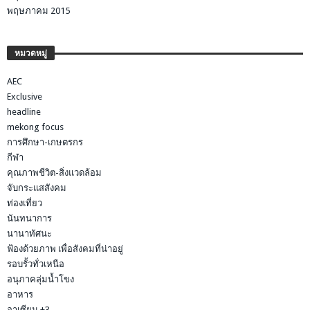
พฤษภาคม 2015
หมวดหมู่
AEC
Exclusive
headline
mekong focus
การศึกษา-เกษตรกร
กีฬา
คุณภาพชีวิต-สิ่งแวดล้อม
จับกระแสสังคม
ท่องเที่ยว
นันทนาการ
นานาทัศนะ
ฟ้องด้วยภาพ เพื่อสังคมที่น่าอยู่
รอบรั้วทั่วเหนือ
อนุภาคลุ่มน้ำโขง
อาหาร
อาเซียน +3