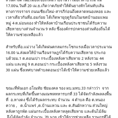
17.00น.วันที่ 20 เม.ย.เกิดวาตภัยทำให้ต้นยางหักโค่นทับเส้น
ทางการจราจร ถนนเชียงใหม่-สารภีก่อนถึงตลาดหนองหอย และ
เวลาเดียวกันที่อ.อมก๋อย ได้เกิดพายุฤดูร้อนในเขตบ้านอมแพม
หมู่ 4 ต.ม่อนจอง ทำให้หลังคาบ้านเรือนประชาชนได้รับความ
เสียหายบางส่วนจำนวน 9 หลัง ซึ่งองค์กรปกครองส่วนท้องถิ่นได้
ให้ความช่วยเหลือแล้ว
สำหรับที่อ.แม่วาง ได้เกิดฝนตกลมกระโชกแรงเมื่อเวลาประมาณ
16.00 น.ส่งผลให้บ้านเรือนราษฎรได้รับความเสียหาย ประกอ
บด้วยม.1 ต.ดอนเปา กระเบื้องหลังคาเสียหาย 2 หลังรวม 44
แผ่น และหมู่ 9 ต.ดอนเปา กระเบื้องหลังคาเสียหาย 5 หลังรวม
30 แผ่น ซึ่งเทศบาลตำบลดอนเปาได้เข้าให้ความช่วยเหลือแล้ว
ขณะที่พันเอก อโณทัย ชัยมงคล รอง ผบ.มทบ.33 กล่าวว่า จาก
ผลกระทบที่เกิดขึ้นทางมณฑลทหารบกที่ 33 ได้จัดกำลังพลลงพื้น
ที่ อ.หางดง ซึ่งได้รับผลกระทบ จำนวน 4 ตำบล คือ ต.หนอง
ควาย , ต.น้ำแพร่ ,ต.บ้านแหวน และ ต.สันผักหวาน ส่วนใหญ่
หลังคาถูกพัด แผ่นกระเบื้องหลังคาหลุดเสียหาย และต้นไม้ล้ม
จึงได้จัดกำลัง จำนวน 70 นาย เข้าให้การช่วยเหลือ ราษฎรที่ได้