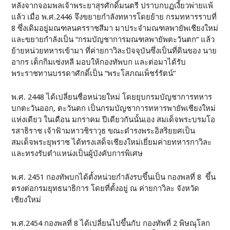
หลังจากจอมพลเจ้าพระยาสุรศักดิ์มนตรี ปราบกบฏเงี้ยวพ่ายแพ้
แล้ว เมื่อ พ.ศ.2446 จึงขยายกำลังทหารโดยย้าย กรมทหารราบที่
8 ซึ่งเดิมอยู่มณฑลนครราชสีมา มาประจำมณฑลพายัพเชียงใหม่
และขยายกำลังเป็น “กรมบัญชาการมณฑลพายัพตะวันตก” แล้ว
ย้ายหน่วยทหารเข้ามา ที่ค่ายกาวิละปัจจุบันซึ่งเป็นที่ดินของ นาย
อากร เต็กกิมเซ่งหลี มอบให้กองทัพบก และต่อมาได้รับ
พระราชทานบรรดาศักดิ์เป็น “พระโสภณเพ็ชร์รัตน์”
พ.ศ. 2448 ได้เปลี่ยนชื่อหน่วยใหม่ โดยยุบกรมบัญชาการทหาร
บกตะวันออก, ตะวันตก เป็นกรมบัญชาการทหารพายัพเชียงใหม่
แห่งเดียว ในเดือน มกราคม ปีเดียวกันนั้นเอง สมเด็จพระบรมโอ
รสาธิราช เจ้าฟ้ามหาวชิราวุธ ขณะดำรงพระอิสริยยศเป็น
สมเด็จพระยุพราช ได้ทรงเสด็จเชียงใหม่เยี่ยมค่ายทหารกาวิละ
และทรงรับตำแหน่งเป็นผู้บังคับการพิเศษ
พ.ศ. 2451 กองทัพบกได้ตั้งหน่วยกำลังรบขึ้นเป็น กองพลที่ 8 ขึ้น
ตรงต่อกรมยุทธนาธิการ โดยที่ตั้งอยู่ ณ ค่ายกาวิละ จังหวัด
เชียงใหม่
พ.ศ.2454 กองพลที่ 8 ได้เปลี่ยนไปขึ้นกับ กองทัพที่ 2 พิษณุโลก