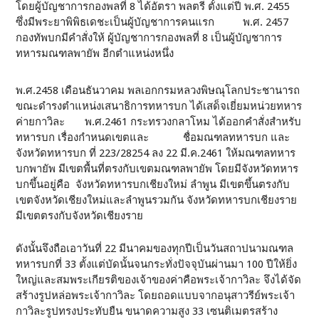
โดยผู้บัญชาการกองพลที่ 8 ได้อัตรา พลตรี ตั้งแต่ปี พ.ศ. 2455
ซึ่งมีพระยาพิพิธเดชะเป็นผู้บัญชาการคนแรก พ.ศ. 2457
กองทัพบกมีคำสั่งให้ ผู้บัญชาการกองพลที่ 8 เป็นผู้บัญชาการ
ทหารมณฑลพายัพ อีกตำแหน่งหนึ่ง
พ.ศ.2458 เดือนธันวาคม พลเอกกรมหลวงพิษณุโลกประชานารถ
ขณะดำรงตำแหน่งเสนาธิการทหารบก ได้เสด็จเยี่ยมหน่วยทหาร
ค่ายกาวิละ พ.ศ.2461 กระทรวงกลาโหม ได้ออกคำสั่งสำหรับ
ทหารบก เรื่องกำหนดเขตและ ชื่อมณฑลทหารบก และ
จังหวัดทหารบก ที่ 223/28254 ลง 22 มี.ค.2461 ให้มณฑลทหาร
บกพายัพ มีเขตพื้นที่ตรงกับเขตมณฑลพายัพ โดยมีจังหวัดทหาร
บกขึ้นอยู่คือ จังหวัดทหารบกเชียงใหม่ ลำพูน มีเขตขึ้นตรงกับ
เขตจังหวัดเชียงใหม่และลำพูนรวมกัน จังหวัดทหารบกเชียงราย
มีเขตตรงกับจังหวัดเชียงราย
ดังนั้นจึงถือเอาวันที่ 22 มีนาคมของทุกปีเป็นวันสถาปนามณฑล
ทหารบกที่ 33 ตั้งแต่บัดนั้นจนกระทั่งปัจจุบันผ่านมา 100 ปีให้ยิ่ง
ใหญ่และสมพระเกียรติของเจ้าของค่าคือพระเจ้ากาวิละ จึงได้จัด
สร้างรูปหล่อพระเจ้ากาวิละ โดยถอดแบบจากอนุสาวรีย์พระเจ้า
กาวิละรูปทรงประทับยืน ขนาดความสูง 33 เซนติเมตรสร้าง