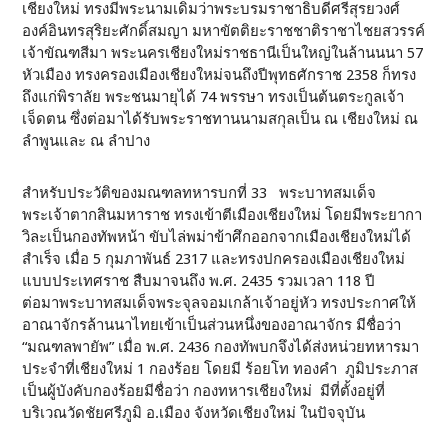
เชียงใหม่ ทรงมีพระนามเดิมว่าพระบรมราชาธิบดีศรีสุรยวงศ์
องค์อินทรสุริยะศักดิ์สมญา มหาขัตติยะราชชาติราชาไชยสวรรค์
เจ้าขัณฑสีมา พระนครเชียงใหม่ราชธานีเป็นใหญ่ในล้านนนา 57
หัวเมือง ทรงครองเมืองเชียงใหม่จนถึงปีพุทธศักราช 2358 ก็ทรง
ถึงแก่พิราลัย พระชนมายุได้ 74 พรรษา ทรงเป็นต้นตระกูลเจ้า
เจ็ดตน ซึ่งต่อมาได้รับพระราชทานนามสกุลเป็น ณ เชียงใหม่ ณ
ลำพูนและ ณ ลำปาง
สำหรับประวัติของมณฑลทหารบกที่ 33 พระบาทสมเด็จ
พระเจ้าตากสินมหาราช ทรงเข้าตีเมืองเชียงใหม่ โดยมีพระยากา
วิละเป็นกองทัพหน้า ขับไล่พม่าข้าศึกออกจากเมืองเชียงใหม่ได้
สำเร็จ เมื่อ 5 กุมภาพันธ์ 2317 และทรงปกครองเมืองเชียงใหม่
แบบประเทศราช สืบมาจนถึง พ.ศ. 2435 รวมเวลา 118 ปี
ต่อมาพระบาทสมเด็จพระจุลจอมเกล้าเจ้าอยู่หัว ทรงประกาศให้
อาณาจักรล้านนาไทยเข้าเป็นส่วนหนึ่งของอาณาจักร มีชื่อว่า
“มณฑลพายัพ” เมื่อ พ.ศ. 2436 กองทัพบกจึงได้ส่งหน่วยทหารมา
ประจำที่เชียงใหม่ 1 กองร้อย โดยมี ร้อยโท ทองคำ ภูมิประภาส
เป็นผู้บังคับกองร้อยมีชื่อว่า กองทหารเชียงใหม่ มีที่ตั้งอยู่ที่
บริเวณวัดชัยศรีภูมิ อ.เมือง จังหวัดเชียงใหม่ ในปัจจุบัน