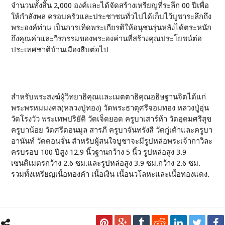
จำนวนทั้งสิ้น 2,000 องค์และได้จัดสร้างเหรียญที่ระลึก 00 ปีเพื่อ
ให้กำลังพล ครอบครัวและประชาชนทั่วไปได้เก็บไว้บูชาระลึกถึง
พระองค์ท่าน เป็นการเทิดพระเกียรติให้อนุชนรุ่นหลังได้ตระหนัก
ถึงคุณค่าและวีรกรรมของพระองค่านที่สร้างคุณประโยชน์ต่อ
ประเทศชาติบ้านเมืองสืบต่อไป
สำหรับพระสงฆ์ผู้วิทยาธิคุณและเมตตาธิคุณอธิษฐานจิตได้แก่
พระพรหมมงคล(หลวงปู่ทอง) วัดพระธาตุศรีจอมทอง หลวงปู่อุ่น
วัดโรงวัว พระเทพปริยัติ วัดเจ็ดยอด ครูบาเสาร์ห้า วัดอุดมศรีสุข
ครูบาน้อย วัดศรีดอนมูล สารภี ครูบาจันทรังสี วัดกู่เต้าและครูบา
อานันท์ วัดดอนจั่น สำหรับผู้สนใจบูชาจะมีรูปหล่อพระเจ้ากาวิละ
ครบรอบ 100 ปีสูง 12.9 นิ้วฐานกว้าง 5 นิ้ว รูปหล่อสูง 3.9
เซนติเมตรกว้าง 2.6 ซม.และรูปหล่อสูง 3.9 ซม.กว้าง 2.6 ซม.
รวมทั้งเหรียญเนื้อทองคำ เนื้อเงิน เนื้อนวโลหะและเนื้อทองแดง.