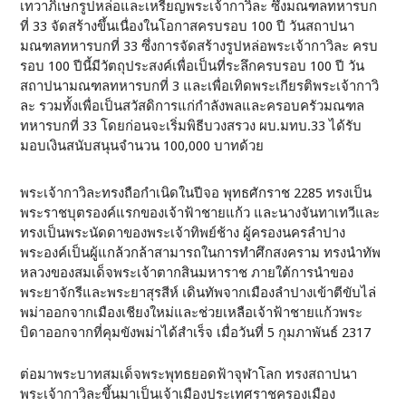
เทวาภิเษกรูปหล่อและเหรียญพระเจ้ากาวิละ ซึ่งมณฑลทหารบก
ที่ 33 จัดสร้างขึ้นเนื่องในโอกาสครบรอบ 100 ปี วันสถาปนา
มณฑลทหารบกที่ 33 ซึ่งการจัดสร้างรูปหล่อพระเจ้ากาวิละ ครบ
รอบ 100 ปีนี้มีวัตถุประสงค์เพื่อเป็นที่ระลึกครบรอบ 100 ปี วัน
สถาปนามณฑลทหารบกที่ 3 และเพื่อเทิดพระเกียรติพระเจ้ากาวิ
ละ รวมทั้งเพื่อเป็นสวัสดิการแก่กำลังพลและครอบครัวมณฑล
ทหารบกที่ 33 โดยก่อนจะเริ่มพิธีบวงสรวง ผบ.มทบ.33 ได้รับ
มอบเงินสนับสนุนจำนวน 100,000 บาทด้วย
พระเจ้ากาวิละทรงถือกำเนิดในปีจอ พุทธศักราช 2285 ทรงเป็น
พระราชบุตรองค์แรกของเจ้าฟ้าชายแก้ว และนางจันทาเทวีและ
ทรงเป็นพระนัดดาของพระเจ้าทิพย์ช้าง ผู้ครองนครลำปาง
พระองค์เป็นผู้แกล้วกล้าสามารถในการทำศึกสงคราม ทรงนำทัพ
หลวงของสมเด็จพระเจ้าตากสินมหาราช ภายใต้การนำของ
พระยาจักรีและพระยาสุรสีห์ เดินทัพจากเมืองลำปางเข้าตีขับไล่
พม่าออกจากเมืองเชียงใหม่และช่วยเหลือเจ้าฟ้าชายแก้วพระ
บิดาออกจากที่คุมขังพม่าได้สำเร็จ เมื่อวันที่ 5 กุมภาพันธ์ 2317
ต่อมาพระบาทสมเด็จพระพุทธยอดฟ้าจุฬาโลก ทรงสถาปนา
พระเจ้ากาวิละขึ้นมาเป็นเจ้าเมืองประเทศราชครองเมือง