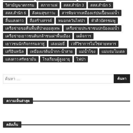
วิสามัญฆาตกรรม
สภากาแฟ
สสส.สำนัก 3
สสส.สำนัก 5
สสส.สำนัก 6
สังคมสุขภาวะ
สารพิษจากเหมืองแร่ปนเปื้อนแม่น้ำ
สิ้นแสงดาว
สื่อสร้างสรรค์
หมอกควันไฟป่า
หัวคิวบัตรชมพู
เครือข่ายขอคืนพื้นที่ป่าดอยสุเทพ
เครือข่ายประชาชนปกป้องแม่น้ำ
เครือข่ายเยาวชนต้นกล้าชนเผ่าพื้นเมือง
เผด็จการ
เยาวชนนักกิจกรรมลาหู่
เล่งเน่ยยี่
เวทีวิชาการไม่ใช่ค่ายทหาร
เสรีอินทนิล
เหมืองแร่ต้นน้ำกก-น้ำสาย
แม่น้ำโขง
แม่แจ่มโมเดล
แสงดาว ศรัทธามั่น
โรงเรียนผู้สูงอายุ
ไฟป่า
ความเห็นล่าสุด
คลังเก็บ