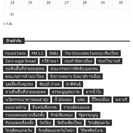
24
25
26
27
28
29
30
31
« ก.ค.
ป้ายกำกับ
Forest Farm
PM 2.5
SMEs
The Chocolate Factory เชียงใหม่
Zero sugar bread
กวีล้านนา
กองกำลังผาเมือง
ขบถโรมานซ์
ขอคืนพื้นที่ป่าดอยสุเทพ
คณะกรรมการสิทธิมนุษยชน
คณะก่อการล้านนาใหม่
จิบกาแฟเบาๆ นั่งเมาส์การเมือง
จุดเสี่ยงในชุมชน
ชัยภูมิ ป่าแส
ชาติพันธุ์
ทวงคืนพื้นที่ป่าดอยสุเทพ
ธรรมนูญสุขภาพ
ธารน้ำใจ
นวัตกรรมอาหารคุณค่าสูง
น้ำมันแพง
บสย.
ปี๋ใหม่เมือง
มลาบรี
มองแวดบ้าน
ยื่นหนังสือกกต.
รวบปลัดจอมแฉ
รวมพลคนอยากเลือกตั้ง
รักษ์เชียงของ
รัฐธรรมนูญ
รับรองผลเลือกตั้ง
วังเวียง
วัดจีนเชียงใหม่
วิกฤติฝุ่นควัน
วิกฤติหมอกควัน
วิกฤติหมอกควันไฟป่า
วิจิตรศิลป์ มช.