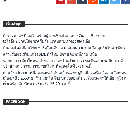
เรื่องล่าสุด
ตำรวจภาค5 ดีเอสไอพร้อมผู้ว่าฯเชียงใหม่แถลงจับสาวเชียงรายด
เฮโรอีน8.2กก.ใส่ขวดครีมกันแดดปลายทางออสเตรเลีย
มินอองไลง์ เยือนไทย หารือ”อนุทิน”คาดหนุนความร่วมมือ-จุดยืนในอาเซียน
สสว. สัญจรเสริมแกร่ง SME ทั่วไทย ปักหมุดแรกที่ภาคเหนือ
นายกอบจ.เชียงใหม่นำสำรวจความพร้อมรับตรวจประเมินทางเทคนิคจากที่
ปรึกษาคณะกรรมการมรดกโลก ที่จะลงพื้นที่ 3-8 ส.ค.นี้
กลุ่มจังหวัดภาคเหนือตอนบน 1 ขับเคลื่อนเศรษฐกิจเมืองเหนือ จัดงาน “เกษตร
เมืองเหนือ 2569” ยกร้านเด็ดสินค้าเกษตรปลอดภัย 3. จังหวัด มาให้เลือกจุใจ ณ
เซ็นทรัล เชียงใหม่ แอร์พอร์ต 25-29 ก.ค. นี้!
FACEBOOK