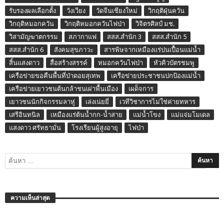
รับรองผลเลือกตั้ง
วังเวียง
วัดจีนเชียงใหม่
วิกฤติฝุ่นควัน
วิกฤติหมอกควัน
วิกฤติหมอกควันไฟป่า
วิจิตรศิลป์ มช.
วิสามัญฆาตกรรม
สภากาแฟ
สสส.สำนัก 3
สสส.สำนัก 5
สสส.สำนัก 6
สังคมสุขภาวะ
สารพิษจากเหมืองแร่ปนเปื้อนแม่น้ำ
สิ้นแสงดาว
สื่อสร้างสรรค์
หมอกควันไฟป่า
หัวคิวบัตรชมพู
เครือข่ายขอคืนพื้นที่ป่าดอยสุเทพ
เครือข่ายประชาชนปกป้องแม่น้ำ
เครือข่ายเยาวชนต้นกล้าชนเผ่าพื้นเมือง
เผด็จการ
เยาวชนนักกิจกรรมลาหู่
เล่งเน่ยยี่
เวทีวิชาการไม่ใช่ค่ายทหาร
เสรีอินทนิล
เหมืองแร่ต้นน้ำกก-น้ำสาย
แม่น้ำโขง
แม่แจ่มโมเดล
แสงดาว ศรัทธามั่น
โรงเรียนผู้สูงอายุ
ไฟป่า
ความเห็นล่าสุด