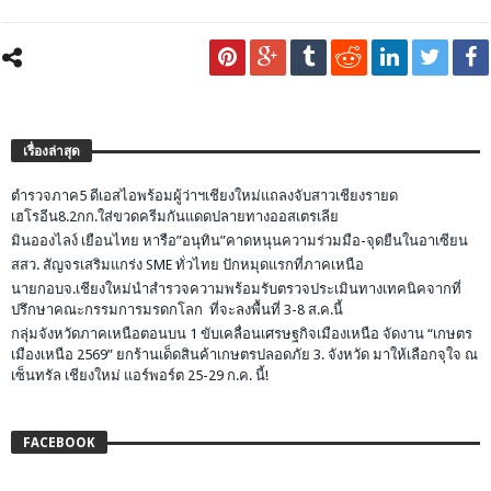
เรื่องล่าสุด
ตำรวจภาค5 ดีเอสไอพร้อมผู้ว่าฯเชียงใหม่แถลงจับสาวเชียงรายด
เฮโรอีน8.2กก.ใส่ขวดครีมกันแดดปลายทางออสเตรเลีย
มินอองไลง์ เยือนไทย หารือ”อนุทิน”คาดหนุนความร่วมมือ-จุดยืนในอาเซียน
สสว. สัญจรเสริมแกร่ง SME ทั่วไทย ปักหมุดแรกที่ภาคเหนือ
นายกอบจ.เชียงใหม่นำสำรวจความพร้อมรับตรวจประเมินทางเทคนิคจากที่
ปรึกษาคณะกรรมการมรดกโลก ที่จะลงพื้นที่ 3-8 ส.ค.นี้
กลุ่มจังหวัดภาคเหนือตอนบน 1 ขับเคลื่อนเศรษฐกิจเมืองเหนือ จัดงาน “เกษตร
เมืองเหนือ 2569” ยกร้านเด็ดสินค้าเกษตรปลอดภัย 3. จังหวัด มาให้เลือกจุใจ ณ
เซ็นทรัล เชียงใหม่ แอร์พอร์ต 25-29 ก.ค. นี้!
FACEBOOK