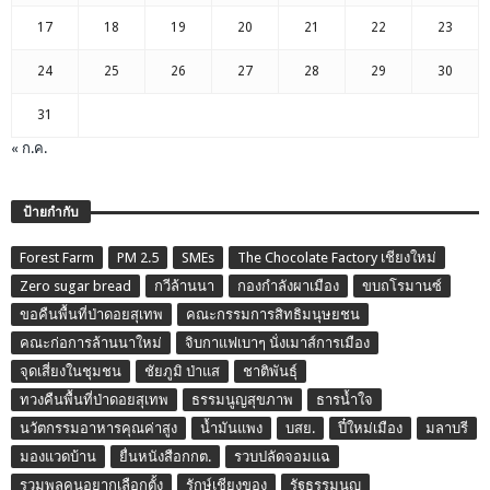
17
18
19
20
21
22
23
24
25
26
27
28
29
30
31
« ก.ค.
ป้ายกำกับ
Forest Farm
PM 2.5
SMEs
The Chocolate Factory เชียงใหม่
Zero sugar bread
กวีล้านนา
กองกำลังผาเมือง
ขบถโรมานซ์
ขอคืนพื้นที่ป่าดอยสุเทพ
คณะกรรมการสิทธิมนุษยชน
คณะก่อการล้านนาใหม่
จิบกาแฟเบาๆ นั่งเมาส์การเมือง
จุดเสี่ยงในชุมชน
ชัยภูมิ ป่าแส
ชาติพันธุ์
ทวงคืนพื้นที่ป่าดอยสุเทพ
ธรรมนูญสุขภาพ
ธารน้ำใจ
นวัตกรรมอาหารคุณค่าสูง
น้ำมันแพง
บสย.
ปี๋ใหม่เมือง
มลาบรี
มองแวดบ้าน
ยื่นหนังสือกกต.
รวบปลัดจอมแฉ
รวมพลคนอยากเลือกตั้ง
รักษ์เชียงของ
รัฐธรรมนูญ