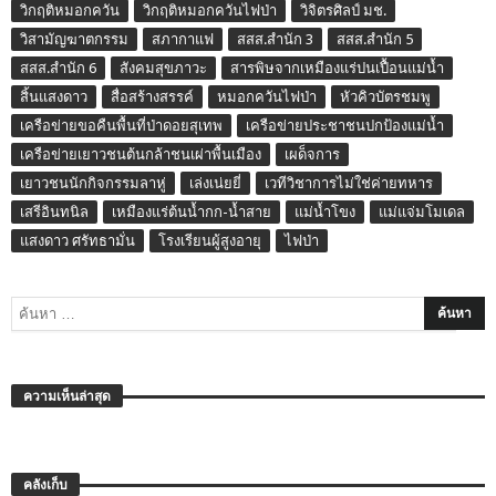
วิกฤติหมอกควัน
วิกฤติหมอกควันไฟป่า
วิจิตรศิลป์ มช.
วิสามัญฆาตกรรม
สภากาแฟ
สสส.สำนัก 3
สสส.สำนัก 5
สสส.สำนัก 6
สังคมสุขภาวะ
สารพิษจากเหมืองแร่ปนเปื้อนแม่น้ำ
สิ้นแสงดาว
สื่อสร้างสรรค์
หมอกควันไฟป่า
หัวคิวบัตรชมพู
เครือข่ายขอคืนพื้นที่ป่าดอยสุเทพ
เครือข่ายประชาชนปกป้องแม่น้ำ
เครือข่ายเยาวชนต้นกล้าชนเผ่าพื้นเมือง
เผด็จการ
เยาวชนนักกิจกรรมลาหู่
เล่งเน่ยยี่
เวทีวิชาการไม่ใช่ค่ายทหาร
เสรีอินทนิล
เหมืองแร่ต้นน้ำกก-น้ำสาย
แม่น้ำโขง
แม่แจ่มโมเดล
แสงดาว ศรัทธามั่น
โรงเรียนผู้สูงอายุ
ไฟป่า
ความเห็นล่าสุด
คลังเก็บ