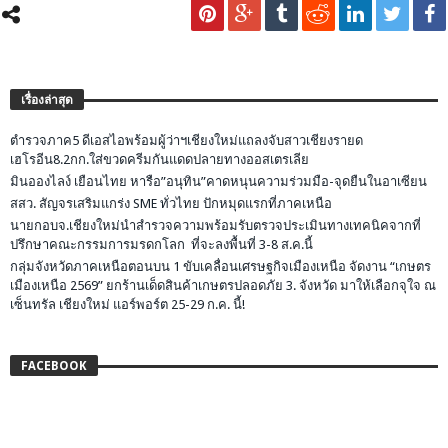
เรื่องล่าสุด
ตำรวจภาค5 ดีเอสไอพร้อมผู้ว่าฯเชียงใหม่แถลงจับสาวเชียงรายด
เฮโรอีน8.2กก.ใส่ขวดครีมกันแดดปลายทางออสเตรเลีย
มินอองไลง์ เยือนไทย หารือ”อนุทิน”คาดหนุนความร่วมมือ-จุดยืนในอาเซียน
สสว. สัญจรเสริมแกร่ง SME ทั่วไทย ปักหมุดแรกที่ภาคเหนือ
นายกอบจ.เชียงใหม่นำสำรวจความพร้อมรับตรวจประเมินทางเทคนิคจากที่
ปรึกษาคณะกรรมการมรดกโลก ที่จะลงพื้นที่ 3-8 ส.ค.นี้
กลุ่มจังหวัดภาคเหนือตอนบน 1 ขับเคลื่อนเศรษฐกิจเมืองเหนือ จัดงาน “เกษตร
เมืองเหนือ 2569” ยกร้านเด็ดสินค้าเกษตรปลอดภัย 3. จังหวัด มาให้เลือกจุใจ ณ
เซ็นทรัล เชียงใหม่ แอร์พอร์ต 25-29 ก.ค. นี้!
FACEBOOK