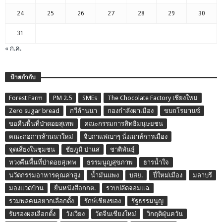
24
25
26
27
28
29
30
31
« ก.ค.
ป้ายกำกับ
Forest Farm
PM 2.5
SMEs
The Chocolate Factory เชียงใหม่
Zero sugar bread
กวีล้านนา
กองกำลังผาเมือง
ขบถโรมานซ์
ขอคืนพื้นที่ป่าดอยสุเทพ
คณะกรรมการสิทธิมนุษยชน
คณะก่อการล้านนาใหม่
จิบกาแฟเบาๆ นั่งเมาส์การเมือง
จุดเสี่ยงในชุมชน
ชัยภูมิ ป่าแส
ชาติพันธุ์
ทวงคืนพื้นที่ป่าดอยสุเทพ
ธรรมนูญสุขภาพ
ธารน้ำใจ
นวัตกรรมอาหารคุณค่าสูง
น้ำมันแพง
บสย.
ปี๋ใหม่เมือง
มลาบรี
มองแวดบ้าน
ยื่นหนังสือกกต.
รวบปลัดจอมแฉ
รวมพลคนอยากเลือกตั้ง
รักษ์เชียงของ
รัฐธรรมนูญ
รับรองผลเลือกตั้ง
วังเวียง
วัดจีนเชียงใหม่
วิกฤติฝุ่นควัน