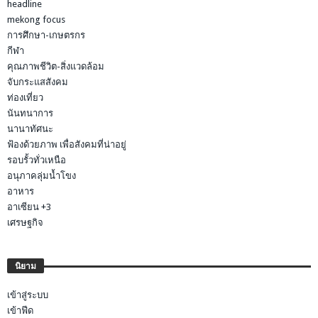
headline
mekong focus
การศึกษา-เกษตรกร
กีฬา
คุณภาพชีวิต-สิ่งแวดล้อม
จับกระแสสังคม
ท่องเที่ยว
นันทนาการ
นานาทัศนะ
ฟ้องด้วยภาพ เพื่อสังคมที่น่าอยู่
รอบรั้วทั่วเหนือ
อนุภาคลุ่มน้ำโขง
อาหาร
อาเซียน +3
เศรษฐกิจ
นิยาม
เข้าสู่ระบบ
เข้าฟีด