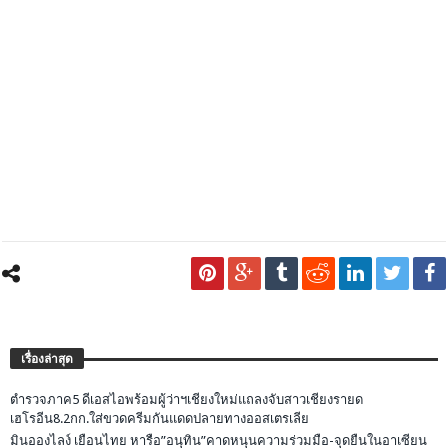
เรื่องล่าสุด
ตำรวจภาค5 ดีเอสไอพร้อมผู้ว่าฯเชียงใหม่แถลงจับสาวเชียงรายด
เฮโรอีน8.2กก.ใส่ขวดครีมกันแดดปลายทางออสเตรเลีย
มินอองไลง์ เยือนไทย หารือ”อนุทิน”คาดหนุนความร่วมมือ-จุดยืนในอาเซียน