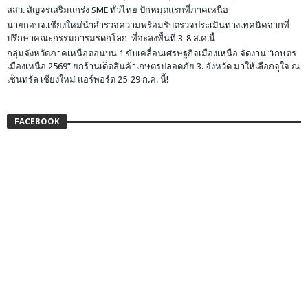
สสว. สัญจรเสริมแกร่ง SME ทั่วไทย ปักหมุดแรกที่ภาคเหนือ
นายกอบจ.เชียงใหม่นำสำรวจความพร้อมรับตรวจประเมินทางเทคนิคจากที่
ปรึกษาคณะกรรมการมรดกโลก ที่จะลงพื้นที่ 3-8 ส.ค.นี้
กลุ่มจังหวัดภาคเหนือตอนบน 1 ขับเคลื่อนเศรษฐกิจเมืองเหนือ จัดงาน “เกษตร
เมืองเหนือ 2569” ยกร้านเด็ดสินค้าเกษตรปลอดภัย 3. จังหวัด มาให้เลือกจุใจ ณ
เซ็นทรัล เชียงใหม่ แอร์พอร์ต 25-29 ก.ค. นี้!
FACEBOOK