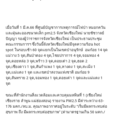
เมื่อวันที่ 1 มี.ค.66 ที่ศูนย์บัญชาการเหตุการณ์ไฟป่า หมอกควัน
และฝุ่นละอองขนาดเล็ก pm2.5 จังหวัดเชียงใหม่ นายชัชวาลย์
ปัญญา รองผู้ว่าราชการจังหวัดเชียงใหม่ เป็นประธานประชุม
คณะกรรมการฯ ซึ่งวันนี้จังหวัดเชียงใหม่มีจุดความร้อน hot
spot ในรอบเช้า 60 จุดแยกเป็นในเขตป่าอนุรักษ์ อมก๋อย 14 จุด
แม่วาง 5 จุด,สันป่าตอง 4 จุด,ไชยปราการ 4 จุด,จอมทอง 4
จุด,ดอยหล่อ 3 จุด,พร้าว 3 จุด,ดอยเต่า 2 จุด,ฮอด 2
จุด,เชียงดาว 1 จุด,สันกำแพง 1 จุด,หางดง 1 จุด,สะเมิง 1
จุด,แม่แตง 1 จุด และเขตป่าสงวนแห่งชาติ อมก๋อย 9
จุด,สันทราย 2 จุด,จอมทอง 1 จุด,ดอยเต่า 1 จุดและแม่แตง 1
จุด
ขณะที่สำนักงานสิ่งแวดล้อมและควบคุมมลพิษที่ 1 (เชียงใหม่
เชียงราย ลำพูน แม่ฮ่องสอน) รายงาน PM2.5 มีค่าระหว่าง 63-
176 มคก./ลบ.ม. คุณภาพอากาศอยู่ในระดับ “เริ่มมีผลกระทบต่อ
สุขภาพ ถึง มีผลกระทบต่อสุขภาพ” (ค่ามาตรฐานเกิน 50 มคก./