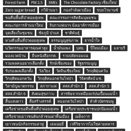
Forest Farm
PM 2.5
SMEs
The Chocolate Factory เชียงใหม่
Zero sugar bread
กวีล้านนา
กองกำลังผาเมือง
ขบถโรมานซ์
ขอคืนพื้นที่ป่าดอยสุเทพ
คณะกรรมการสิทธิมนุษยชน
คณะก่อการล้านนาใหม่
จิบกาแฟเบาๆ นั่งเมาส์การเมือง
จุดเสี่ยงในชุมชน
ชัยภูมิ ป่าแส
ชาติพันธุ์
ทวงคืนพื้นที่ป่าดอยสุเทพ
ธรรมนูญสุขภาพ
ธารน้ำใจ
นวัตกรรมอาหารคุณค่าสูง
น้ำมันแพง
บสย.
ปี๋ใหม่เมือง
มลาบรี
มองแวดบ้าน
ยื่นหนังสือกกต.
รวบปลัดจอมแฉ
รวมพลคนอยากเลือกตั้ง
รักษ์เชียงของ
รัฐธรรมนูญ
รับรองผลเลือกตั้ง
วังเวียง
วัดจีนเชียงใหม่
วิกฤติฝุ่นควัน
วิกฤติหมอกควัน
วิกฤติหมอกควันไฟป่า
วิจิตรศิลป์ มช.
วิสามัญฆาตกรรม
สภากาแฟ
สสส.สำนัก 3
สสส.สำนัก 5
สสส.สำนัก 6
สังคมสุขภาวะ
สารพิษจากเหมืองแร่ปนเปื้อนแม่น้ำ
สิ้นแสงดาว
สื่อสร้างสรรค์
หมอกควันไฟป่า
หัวคิวบัตรชมพู
เครือข่ายขอคืนพื้นที่ป่าดอยสุเทพ
เครือข่ายประชาชนปกป้องแม่น้ำ
เครือข่ายเยาวชนต้นกล้าชนเผ่าพื้นเมือง
เผด็จการ
เยาวชนนักกิจกรรมลาหู่
เล่งเน่ยยี่
เวทีวิชาการไม่ใช่ค่ายทหาร