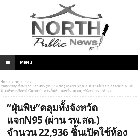
MENU
Home
headline
“ฝุ่นพิษ”คลุมทั้งจังหวัด แจกN95 (ผ่าน รพ.สต.) จำนวน 22,936 ชิ้นเปิดใช้ห้องปลอดฝุ่น236 แห่ง
ห้ามบริหารเชื้อเพลิงในเขตป่า ส่วนพื้นที่เกษตรขึ้นอยู่กับดุลพินิจของนายอำเภอ
“ฝุ่นพิษ”คลุมทั้งจังหวัด
แจกN95 (ผ่าน รพ.สต.)
จำนวน 22,936 ชิ้นเปิดใช้ห้อง