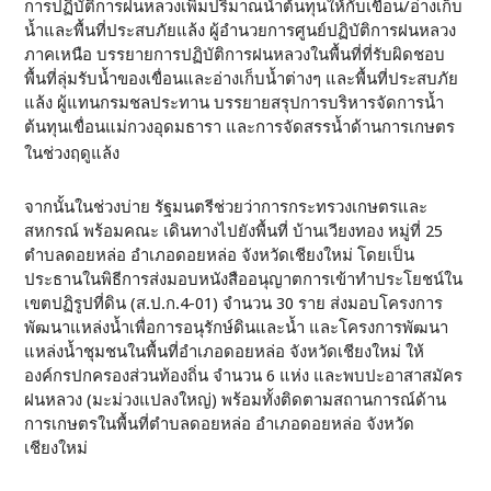
การปฏิบัติการฝนหลวงเพิ่มปริมาณน้ำต้นทุนให้กับเขื่อน/อ่างเก็บ
น้ำและพื้นที่ประสบภัยแล้ง ผู้อำนวยการศูนย์ปฏิบัติการฝนหลวง
ภาคเหนือ บรรยายการปฏิบัติการฝนหลวงในพื้นที่ที่รับผิดชอบ
พื้นที่ลุ่มรับน้ำของเขื่อนและอ่างเก็บน้ำต่างๆ และพื้นที่ประสบภัย
แล้ง ผู้แทนกรมชลประทาน บรรยายสรุปการบริหารจัดการน้ำ
ต้นทุนเขื่อนแม่กวงอุดมธารา และการจัดสรรน้ำด้านการเกษตร
ในช่วงฤดูแล้ง
จากนั้นในช่วงบ่าย รัฐมนตรีช่วยว่าการกระทรวงเกษตรและ
สหกรณ์ พร้อมคณะ เดินทางไปยังพื้นที่ บ้านเวียงทอง หมู่ที่ 25
ตำบลดอยหล่อ อำเภอดอยหล่อ จังหวัดเชียงใหม่ โดยเป็น
ประธานในพิธีการส่งมอบหนังสืออนุญาตการเข้าทำประโยชน์ใน
เขตปฏิรูปที่ดิน (ส.ป.ก.4-01) จำนวน 30 ราย ส่งมอบโครงการ
พัฒนาแหล่งน้ำเพื่อการอนุรักษ์ดินและน้ำ และโครงการพัฒนา
แหล่งน้ำชุมชนในพื้นที่อำเภอดอยหล่อ จังหวัดเชียงใหม่ ให้
องค์กรปกครองส่วนท้องถิ่น จำนวน 6 แห่ง และพบปะอาสาสมัคร
ฝนหลวง (มะม่วงแปลงใหญ่) พร้อมทั้งติดตามสถานการณ์ด้าน
การเกษตรในพื้นที่ตำบลดอยหล่อ อำเภอดอยหล่อ จังหวัด
เชียงใหม่