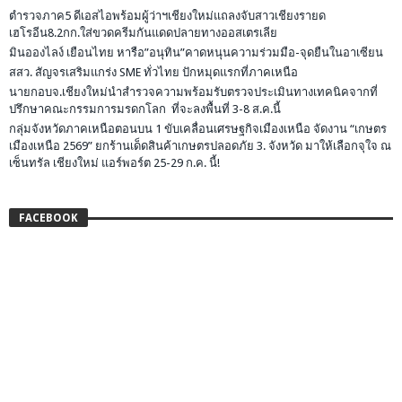
ตำรวจภาค5 ดีเอสไอพร้อมผู้ว่าฯเชียงใหม่แถลงจับสาวเชียงรายด
เฮโรอีน8.2กก.ใส่ขวดครีมกันแดดปลายทางออสเตรเลีย
มินอองไลง์ เยือนไทย หารือ”อนุทิน”คาดหนุนความร่วมมือ-จุดยืนในอาเซียน
สสว. สัญจรเสริมแกร่ง SME ทั่วไทย ปักหมุดแรกที่ภาคเหนือ
นายกอบจ.เชียงใหม่นำสำรวจความพร้อมรับตรวจประเมินทางเทคนิคจากที่
ปรึกษาคณะกรรมการมรดกโลก ที่จะลงพื้นที่ 3-8 ส.ค.นี้
กลุ่มจังหวัดภาคเหนือตอนบน 1 ขับเคลื่อนเศรษฐกิจเมืองเหนือ จัดงาน “เกษตร
เมืองเหนือ 2569” ยกร้านเด็ดสินค้าเกษตรปลอดภัย 3. จังหวัด มาให้เลือกจุใจ ณ
เซ็นทรัล เชียงใหม่ แอร์พอร์ต 25-29 ก.ค. นี้!
FACEBOOK