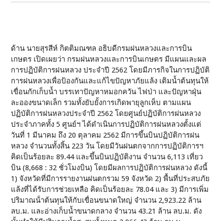
ด้าน นายสุรสีห์ กิตติมณฑล อธิบดีกรมฝนหลวงและการบิน
เกษตร เปิดเผยว่า กรมฝนหลวงและการบินเกษตร มีแผนและผล
การปฏิบัติการฝนหลวง ประจําปี 2562 โดยมีภารกิจในการปฏิบัติ
การฝนหลวงเพื่อป้องกันและแก้ไขปัญหาภัยแล้ง เติมน้ำต้นทุนให้
เขื่อนกักเก็บน้ำ บรรเทาปัญหาหมอกควัน ไฟป่า และปัญหาฝุ่น
ละอองขนาดเล็ก รวมทั้งยับยั้งการเกิดพายุลูกเห็บ ตามแผน
ปฏิบัติการฝนหลวงประจําปี 2562 โดยศูนย์ปฏิบัติการฝนหลวง
ประจําภาคทั้ง 5 ศูนย์ฯ ได้ดําเนินการปฏิบัติการฝนหลวงตั้งแต่
วันที่ 1 มีนาคม ถึง 20 ตุลาคม 2562 มีการขึ้นบินปฏิบัติการฝน
หลวง จํานวนทั้งสิ้น 223 วัน โดยมีวันฝนตกจากการปฏิบัติการฯ
คิดเป็นร้อยละ 89.44 และขึ้นบินปฏิบัติงาน จํานวน 6,113 เที่ยว
บิน (8,668 : 32 ชั่วโมงบิน) โดยมีผลการปฏิบัติการฝนหลวง ดังนี้
1) จังหวัดที่มีการรายงานฝนตกรวม 59 จังหวัด 2) พื้นที่ประสบภัย
แล้งที่ได้รับการช่วยเหลือ คิดเป็นร้อยละ 78.04 และ 3) มีการเพิ่ม
ปริมาณน้ําต้นทุนให้กับเขื่อนขนาดใหญ่ จํานวน 2,923.22 ล้าน
ลบ.ม. และอ่างเก็บน้ำขนาดกลาง จํานวน 43.21 ล้าน ลบ.ม. ดัง