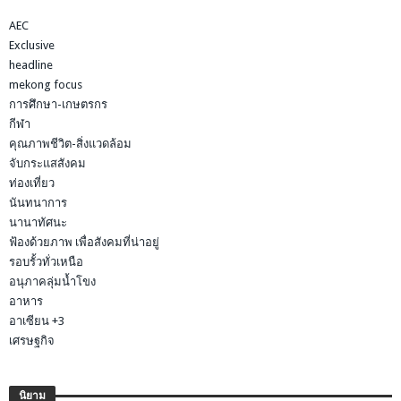
AEC
Exclusive
headline
mekong focus
การศึกษา-เกษตรกร
กีฬา
คุณภาพชีวิต-สิ่งแวดล้อม
จับกระแสสังคม
ท่องเที่ยว
นันทนาการ
นานาทัศนะ
ฟ้องด้วยภาพ เพื่อสังคมที่น่าอยู่
รอบรั้วทั่วเหนือ
อนุภาคลุ่มน้ำโขง
อาหาร
อาเซียน +3
เศรษฐกิจ
นิยาม