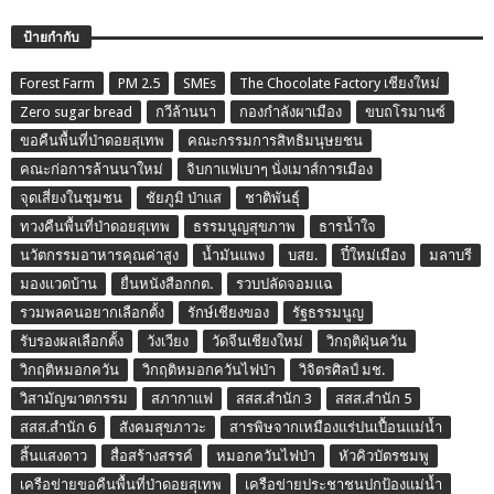
ป้ายกำกับ
Forest Farm
PM 2.5
SMEs
The Chocolate Factory เชียงใหม่
Zero sugar bread
กวีล้านนา
กองกำลังผาเมือง
ขบถโรมานซ์
ขอคืนพื้นที่ป่าดอยสุเทพ
คณะกรรมการสิทธิมนุษยชน
คณะก่อการล้านนาใหม่
จิบกาแฟเบาๆ นั่งเมาส์การเมือง
จุดเสี่ยงในชุมชน
ชัยภูมิ ป่าแส
ชาติพันธุ์
ทวงคืนพื้นที่ป่าดอยสุเทพ
ธรรมนูญสุขภาพ
ธารน้ำใจ
นวัตกรรมอาหารคุณค่าสูง
น้ำมันแพง
บสย.
ปี๋ใหม่เมือง
มลาบรี
มองแวดบ้าน
ยื่นหนังสือกกต.
รวบปลัดจอมแฉ
รวมพลคนอยากเลือกตั้ง
รักษ์เชียงของ
รัฐธรรมนูญ
รับรองผลเลือกตั้ง
วังเวียง
วัดจีนเชียงใหม่
วิกฤติฝุ่นควัน
วิกฤติหมอกควัน
วิกฤติหมอกควันไฟป่า
วิจิตรศิลป์ มช.
วิสามัญฆาตกรรม
สภากาแฟ
สสส.สำนัก 3
สสส.สำนัก 5
สสส.สำนัก 6
สังคมสุขภาวะ
สารพิษจากเหมืองแร่ปนเปื้อนแม่น้ำ
สิ้นแสงดาว
สื่อสร้างสรรค์
หมอกควันไฟป่า
หัวคิวบัตรชมพู
เครือข่ายขอคืนพื้นที่ป่าดอยสุเทพ
เครือข่ายประชาชนปกป้องแม่น้ำ