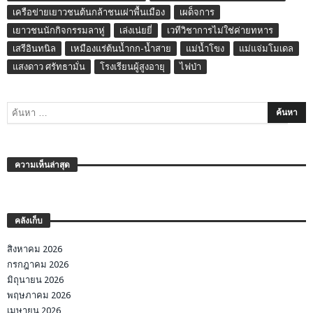
เครือข่ายเยาวชนต้นกล้าชนเผ่าพื้นเมือง
เผด็จการ
เยาวชนนักกิจกรรมลาหู่
เล่งเน่ยยี่
เวทีวิชาการไม่ใช่ค่ายทหาร
เสรีอินทนิล
เหมืองแร่ต้นน้ำกก-น้ำสาย
แม่น้ำโขง
แม่แจ่มโมเดล
แสงดาว ศรัทธามั่น
โรงเรียนผู้สูงอายุ
ไฟป่า
ความเห็นล่าสุด
คลังเก็บ
สิงหาคม 2026
กรกฎาคม 2026
มิถุนายน 2026
พฤษภาคม 2026
เมษายน 2026