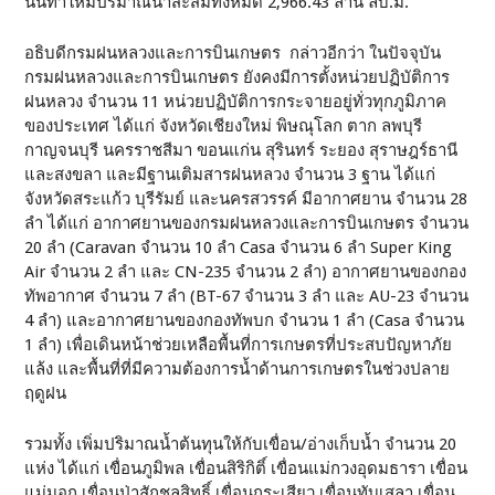
นั้นทําให้มีปริมาณน้ำสะสมทั้งหมด 2,966.43 ล้าน ลบ.ม.
อธิบดีกรมฝนหลวงและการบินเกษตร กล่าวอีกว่า ในปัจจุบัน
กรมฝนหลวงและการบินเกษตร ยังคงมีการตั้งหน่วยปฏิบัติการ
ฝนหลวง จํานวน 11 หน่วยปฏิบัติการกระจายอยู่ทั่วทุกภูมิภาค
ของประเทศ ได้แก่ จังหวัดเชียงใหม่ พิษณุโลก ตาก ลพบุรี
กาญจนบุรี นครราชสีมา ขอนแก่น สุรินทร์ ระยอง สุราษฎร์ธานี
และสงขลา และมีฐานเติมสารฝนหลวง จํานวน 3 ฐาน ได้แก่
จังหวัดสระแก้ว บุรีรัมย์ และนครสวรรค์ มีอากาศยาน จํานวน 28
ลํา ได้แก่ อากาศยานของกรมฝนหลวงและการบินเกษตร จํานวน
20 ลํา (Caravan จํานวน 10 ลํา Casa จํานวน 6 ลํา Super King
Air จํานวน 2 ลํา และ CN-235 จํานวน 2 ลํา) อากาศยานของกอง
ทัพอากาศ จํานวน 7 ลํา (BT-67 จํานวน 3 ลํา และ AU-23 จํานวน
4 ลํา) และอากาศยานของกองทัพบก จํานวน 1 ลํา (Casa จํานวน
1 ลํา) เพื่อเดินหน้าช่วยเหลือพื้นที่การเกษตรที่ประสบปัญหาภัย
แล้ง และพื้นที่ที่มีความต้องการน้ำด้านการเกษตรในช่วงปลาย
ฤดูฝน
รวมทั้ง เพิ่มปริมาณน้ำต้นทุนให้กับเขื่อน/อ่างเก็บน้ำ จํานวน 20
แห่ง ได้แก่ เขื่อนภูมิพล เขื่อนสิริกิติ์ เขื่อนแม่กวงอุดมธารา เขื่อน
แม่มอก เขื่อนป่าสักชลสิทธิ์ เขื่อนกระเสียว เขื่อนทับเสลา เขื่อน