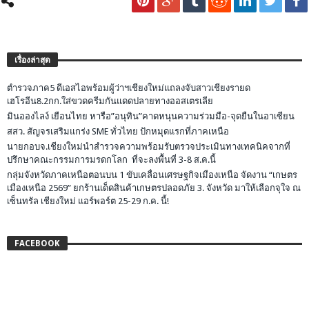
เรื่องล่าสุด
ตำรวจภาค5 ดีเอสไอพร้อมผู้ว่าฯเชียงใหม่แถลงจับสาวเชียงรายด
เฮโรอีน8.2กก.ใส่ขวดครีมกันแดดปลายทางออสเตรเลีย
มินอองไลง์ เยือนไทย หารือ”อนุทิน”คาดหนุนความร่วมมือ-จุดยืนในอาเซียน
สสว. สัญจรเสริมแกร่ง SME ทั่วไทย ปักหมุดแรกที่ภาคเหนือ
นายกอบจ.เชียงใหม่นำสำรวจความพร้อมรับตรวจประเมินทางเทคนิคจากที่
ปรึกษาคณะกรรมการมรดกโลก ที่จะลงพื้นที่ 3-8 ส.ค.นี้
กลุ่มจังหวัดภาคเหนือตอนบน 1 ขับเคลื่อนเศรษฐกิจเมืองเหนือ จัดงาน “เกษตร
เมืองเหนือ 2569” ยกร้านเด็ดสินค้าเกษตรปลอดภัย 3. จังหวัด มาให้เลือกจุใจ ณ
เซ็นทรัล เชียงใหม่ แอร์พอร์ต 25-29 ก.ค. นี้!
FACEBOOK