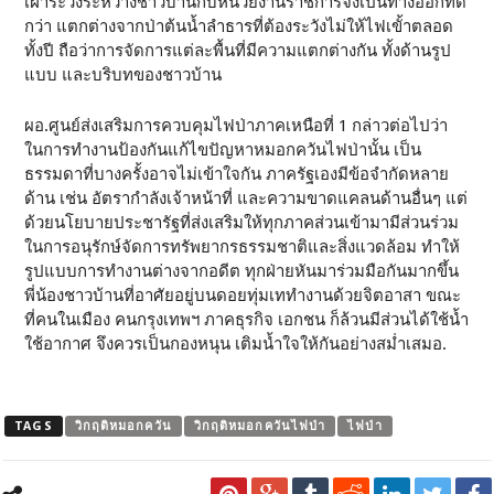
เฝ้าระวังระหว่างชาวบ้านกับหน่วยงานราชการจึงเป็นทางออกที่ดี
กว่า แตกต่างจากป่าต้นน้ำลำธารที่ต้องระวังไม่ให้ไฟเขั้าตลอด
ทั้งปี ถือว่าการจัดการแต่ละพื้นที่มีความแตกต่างกัน ทั้งด้านรูป
แบบ และบริบทของชาวบ้าน
ผอ.ศูนย์ส่งเสริมการควบคุมไฟป่าภาคเหนือที่ 1 กล่าวต่อไปว่า
ในการทำงานป้องกันแก้ไขปัญหาหมอกควันไฟป่านั้น เป็น
ธรรมดาที่บางครั้งอาจไม่เข้าใจกัน ภาครัฐเองมีข้อจำกัดหลาย
ด้าน เช่น อัตรากำลังเจ้าหน้าที่ และความขาดแคลนด้านอื่นๆ แต่
ด้วยนโยบายประชารัฐที่ส่งเสริมให้ทุกภาคส่วนเข้ามามีส่วนร่วม
ในการอนุรักษ์จัดการทรัพยากรธรรมชาติและสิ่งแวดล้อม ทำให้
รูปแบบการทำงานต่างจากอดีต ทุกฝ่ายหันมาร่วมมือกันมากขึ้น
พี่น้องชาวบ้านที่อาศัยอยู่บนดอยทุ่มเททำงานด้วยจิตอาสา ขณะ
ที่คนในเมือง คนกรุงเทพฯ ภาคธุรกิจ เอกชน ก็ล้วนมีส่วนได้ใช้น้ำ
ใช้อากาศ จึงควรเป็นกองหนุน เติมน้ำใจให้กันอย่างสม่ำเสมอ.
TAGS
วิกฤติหมอกควัน
วิกฤติหมอกควันไฟป่า
ไฟป่า