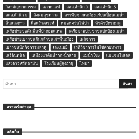
วิสามัญฆาตกรรม
สภากาแฟ
สสส.สำนัก 3
สสส.สำนัก 5
สสส.สำนัก 6
สังคมสุขภาวะ
สารพิษจากเหมืองแร่ปนเปื้อนแม่น้ำ
สิ้นแสงดาว
สื่อสร้างสรรค์
หมอกควันไฟป่า
หัวคิวบัตรชมพู
เครือข่ายขอคืนพื้นที่ป่าดอยสุเทพ
เครือข่ายประชาชนปกป้องแม่น้ำ
เครือข่ายเยาวชนต้นกล้าชนเผ่าพื้นเมือง
เผด็จการ
เยาวชนนักกิจกรรมลาหู่
เล่งเน่ยยี่
เวทีวิชาการไม่ใช่ค่ายทหาร
เสรีอินทนิล
เหมืองแร่ต้นน้ำกก-น้ำสาย
แม่น้ำโขง
แม่แจ่มโมเดล
แสงดาว ศรัทธามั่น
โรงเรียนผู้สูงอายุ
ไฟป่า
ความเห็นล่าสุด
คลังเก็บ