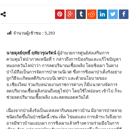
จำนวนผู้เช้าชม :
5,293
นายดุลย์ฤทธิ์ ฤทัยวรุณรัตน์
ผู้อำนวยการศูนย์ส่งเสริมการ
ควบคุมไฟป่าภาคเหนือที่ 1 กล่าวถึงการป้องกันและแก้ไขปัญหา
หมอกควันไฟป่าว่า การลดปริมาณเชื้อเพลิง โดยชิงเผา ในทาง
ป่าไม้ถือเป็นการจัดการป่าตามนิเวศ ซึ่งการชิงเผาป่าเต็งรังอย่าง
ถูกวิธีจะเกิดผลดีกับระบบนิเวศป่า และด้วยนโยบายของ
จ.เชียงใหม่ ร่วมกับหน่วยงานราชการต่างๆ ก็มีแนวทางจัดการ
ลดปริมาณเชื้อเพลิงก่อนถึงฤดูไฟป่า โดยใช้ไฟอ่อนๆ เข้าไป ก็จะ
ช่วยลดปริมาณเชิื้อเพลิง และลดหมอดควันได้
เนื่องจากป่าเต็งรังเป็นแหล่งหากินของชาวบ้าน มีอาหารป่าหลาย
ชนิดเกิดขึ้นในป่าชนิดนี้ เช่น เห็ด ไข่มดแดง การเฝ้าระวังจึงยาก
อาจมีชาวบ้านแอบเผา การชิงเผาแล้วสร้างความร่วมมือในการ