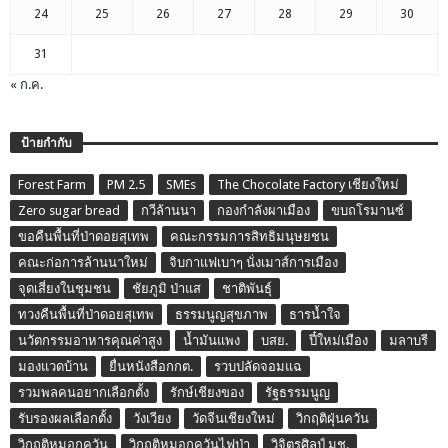
24
25
26
27
28
29
30
31
« ก.ค.
ป้ายกำกับ
Forest Farm
PM 2.5
SMEs
The Chocolate Factory เชียงใหม่
Zero sugar bread
กวีล้านนา
กองกำลังผาเมือง
ขบถโรมานซ์
ขอคืนพื้นที่ป่าดอยสุเทพ
คณะกรรมการสิทธิมนุษยชน
คณะก่อการล้านนาใหม่
จิบกาแฟเบาๆ นั่งเมาส์การเมือง
จุดเสี่ยงในชุมชน
ชัยภูมิ ป่าแส
ชาติพันธุ์
ทวงคืนพื้นที่ป่าดอยสุเทพ
ธรรมนูญสุขภาพ
ธารน้ำใจ
นวัตกรรมอาหารคุณค่าสูง
น้ำมันแพง
บสย.
ปี๋ใหม่เมือง
มลาบรี
มองแวดบ้าน
ยื่นหนังสือกกต.
รวบปลัดจอมแฉ
รวมพลคนอยากเลือกตั้ง
รักษ์เชียงของ
รัฐธรรมนูญ
รับรองผลเลือกตั้ง
วังเวียง
วัดจีนเชียงใหม่
วิกฤติฝุ่นควัน
วิกฤติหมอกควัน
วิกฤติหมอกควันไฟป่า
วิจิตรศิลป์ มช.