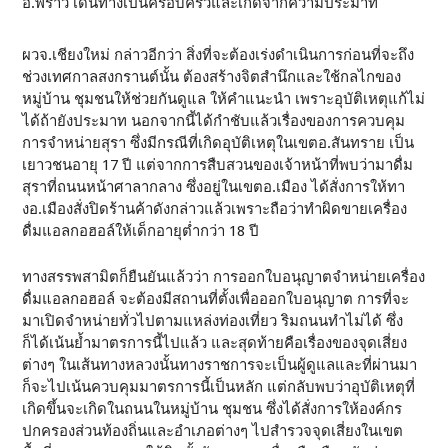
อ.พร้าว เดินทางเป็นครอบครัวและเกิดจากความประมาท
ผวจ.เชียงใหม่ กล่าวอีกว่า สิ่งที่จะต้องเร่งดำเนินการก่อนที่จะถึง
ช่วงเทศกาลสงกรานต์นั้น ต้องสร้างจิตสำนึกและใช้กลไกของ
หมู่บ้าน ชุมชนให้ช่วยกันดูแล ให้คำแนะนำ เพราะอุบัติเหตุแก้ไม่
ได้ถ้ายังประมาท นอกจากนี้ได้กำชับแล้วเรื่องของการควบคุม
การจำหน่ายสุรา ซึ่งมีกรณีที่เกิดอุบัติเหตุในเขตอ.สันทราย เป็น
เยาวชนอายุ 17 ปี แต่จากการสืบสวนของเจ้าหน้าที่พบว่ามาดื่ม
สุราที่ถนนหน้าศาลากลาง ซึ่งอยู่ในเขตอ.เมือง ได้สั่งการให้ทา
งอ.เมืองสั่งปิดร้านค้าดังกล่าวแล้วเพราะถือว่าทำผิดขายเครื่อง
ดื่มแอลกอฮอล์ให้เด็กอายุต่ำกว่า 18 ปี
ทางสรรพสามิตก็ยืนยันแล้วว่า การออกใบอนุญาตจำหน่ายเครื่อง
ดื่มแอลกอฮอล์ จะต้องมีสถานที่ตั้งเพื่อออกใบอนุญาต การที่จะ
มาเปิดจำหน่ายทั่วไปตามแหล่งท่องเที่ยว ริมถนนทำไม่ได้ ซึ่ง
ก็ได้เน้นย้ำมาตรการนี้ไปแล้ว และสุดท้ายคือเรื่องของจุดเสี่ยง
ต่างๆ ในเส้นทางหลวงนั้นทางราชการจะเป็นผู้ดูแลและที่ผ่านมา
ก็จะไปเน้นควบคุมมาตรการนี้เป็นหลัก แต่กลับพบว่าอุบัติเหตุที่
เกิดขึ้นจะเกิดในถนนในหมู่บ้าน ชุมชน ซึ่งได้สั่งการให้องค์กร
ปกครองส่วนท้องถิ่นและอำเภอต่างๆ ไปสำรวจจุดเสี่ยงในเขต