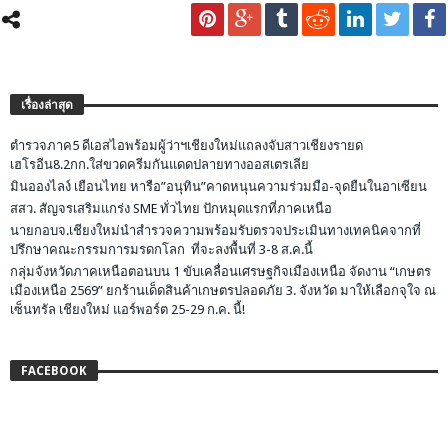
เรื่องล่าสุด
ตำรวจภาค5 ดีเอสไอพร้อมผู้ว่าฯเชียงใหม่แถลงจับสาวเชียงรายด
เฮโรอีน8.2กก.ใส่ขวดครีมกันแดดปลายทางออสเตรเลีย
มินอองไลง์ เยือนไทย หารือ”อนุทิน”คาดหนุนความร่วมมือ-จุดยืนในอาเซียน
สสว. สัญจรเสริมแกร่ง SME ทั่วไทย ปักหมุดแรกที่ภาคเหนือ
นายกอบจ.เชียงใหม่นำสำรวจความพร้อมรับตรวจประเมินทางเทคนิคจากที่
ปรึกษาคณะกรรมการมรดกโลก ที่จะลงพื้นที่ 3-8 ส.ค.นี้
กลุ่มจังหวัดภาคเหนือตอนบน 1 ขับเคลื่อนเศรษฐกิจเมืองเหนือ จัดงาน “เกษตร
เมืองเหนือ 2569” ยกร้านเด็ดสินค้าเกษตรปลอดภัย 3. จังหวัด มาให้เลือกจุใจ ณ
เซ็นทรัล เชียงใหม่ แอร์พอร์ต 25-29 ก.ค. นี้!
FACEBOOK