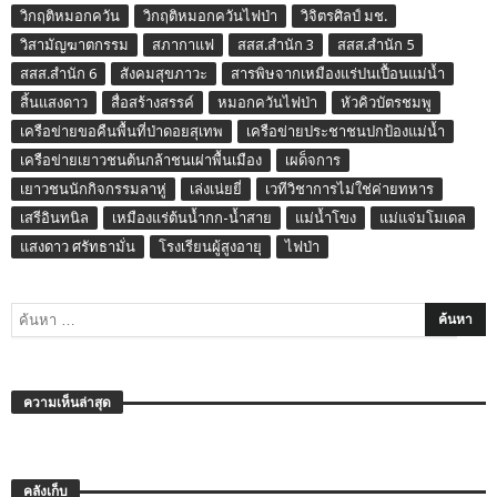
วิกฤติหมอกควัน
วิกฤติหมอกควันไฟป่า
วิจิตรศิลป์ มช.
วิสามัญฆาตกรรม
สภากาแฟ
สสส.สำนัก 3
สสส.สำนัก 5
สสส.สำนัก 6
สังคมสุขภาวะ
สารพิษจากเหมืองแร่ปนเปื้อนแม่น้ำ
สิ้นแสงดาว
สื่อสร้างสรรค์
หมอกควันไฟป่า
หัวคิวบัตรชมพู
เครือข่ายขอคืนพื้นที่ป่าดอยสุเทพ
เครือข่ายประชาชนปกป้องแม่น้ำ
เครือข่ายเยาวชนต้นกล้าชนเผ่าพื้นเมือง
เผด็จการ
เยาวชนนักกิจกรรมลาหู่
เล่งเน่ยยี่
เวทีวิชาการไม่ใช่ค่ายทหาร
เสรีอินทนิล
เหมืองแร่ต้นน้ำกก-น้ำสาย
แม่น้ำโขง
แม่แจ่มโมเดล
แสงดาว ศรัทธามั่น
โรงเรียนผู้สูงอายุ
ไฟป่า
ความเห็นล่าสุด
คลังเก็บ