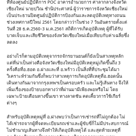
ที่ห้องศูนย์ปฏิบัติการ POC อาคารอำนวยการ ศาลากลางจังหวัด
เชียงใหม่ นายปวิณ ชำนิประศาสน์ ผู้ว่าราชการจังหวัดเชียงใหม่
เป็นประธานปิดศูนย์ปฏิบัติการป้องกันและลดอุบัติเหตุทางถนน
ช่วงเทศกาลปีใหม่ 2561 โดยกล่าวว่าในช่วง 7 วันอันตรายตั้งแต่
วันที่ 28 ธ.ค.2560-3 ม.ค.2561 สถิติการเกิดอุบัติเหตุ ผู้ที่ได้รับ
บาดเจ็บและเสียชีวิตของจังหวัดเชียงใหม่เมื่อเทียบกับค่าเฉลี่ยซึ่ง
ลดลง
อย่างไรก็ตามอุบัติเหตุจากรถจักรยานยนต์ก็ยังเป็นสาเหตุหลัก
แต่ที่น่าเป็นห่วงคือจังหวัดเชียงใหม่มีอุบัติเหตุหมู่เกิดขึ้นถึง 3
ครั้งคือที่อ.ฮอด อ.ฝางและที่ อ.พร้าว เป็นสิ่งที่ที่ประชุมได้มา
วิเคราะห์ร่วมกันซึ่งก็พบว่าสาเหตุการเกิดอุบัติเหตุที่อ.ฮอดนั้น
เดินทางกันมาจากกรุงเทพฯเป็นครอบครัว และไม่รู้เส้นทาง จึงให้
เพิ่มเรื่องของป้ายบอกทางว่าที่ผ่านมามีเพียงพอหรือไม่ โดย
เฉพาะป้ายเตือนทางขึ้นเขา ทางลาดชัน คดเคี้ยวการใช้เกียร์
ต่างๆ
สำหรับอุบัติเหตุหมู่ที่ อ.ฝางพบว่าเป็นการเช่ารถที่ไม่ถูกต้อง ไม่
ได้เช่ารถจากผู้ที่จดทะเบียนรถเช่าและผู้ขับขี่ก็ไม่มีประสบการณ์
ไม่ชำนาญเส้นทางจึงทำให้เกิดอุบัติเหตุได้ และสุดท้ายเหตุที่