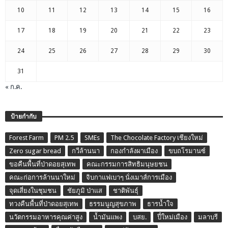
10
11
12
13
14
15
16
17
18
19
20
21
22
23
24
25
26
27
28
29
30
31
« ก.ค.
ป้ายกำกับ
Forest Farm
PM 2.5
SMEs
The Chocolate Factory เชียงใหม่
Zero sugar bread
กวีล้านนา
กองกำลังผาเมือง
ขบถโรมานซ์
ขอคืนพื้นที่ป่าดอยสุเทพ
คณะกรรมการสิทธิมนุษยชน
คณะก่อการล้านนาใหม่
จิบกาแฟเบาๆ นั่งเมาส์การเมือง
จุดเสี่ยงในชุมชน
ชัยภูมิ ป่าแส
ชาติพันธุ์
ทวงคืนพื้นที่ป่าดอยสุเทพ
ธรรมนูญสุขภาพ
ธารน้ำใจ
นวัตกรรมอาหารคุณค่าสูง
น้ำมันแพง
บสย.
ปี๋ใหม่เมือง
มลาบรี