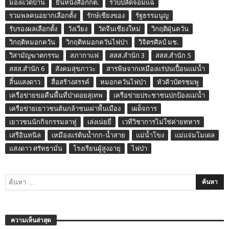
มองแวดบ้าน
ยื่นหนังสือกกต.
รวบปลัดจอมแฉ
รวมพลคนอยากเลือกตั้ง
รักษ์เชียงของ
รัฐธรรมนูญ
รับรองผลเลือกตั้ง
วังเวียง
วัดจีนเชียงใหม่
วิกฤติฝุ่นควัน
วิกฤติหมอกควัน
วิกฤติหมอกควันไฟป่า
วิจิตรศิลป์ มช.
วิสามัญฆาตกรรม
สภากาแฟ
สสส.สำนัก 3
สสส.สำนัก 5
สสส.สำนัก 6
สังคมสุขภาวะ
สารพิษจากเหมืองแร่ปนเปื้อนแม่น้ำ
สิ้นแสงดาว
สื่อสร้างสรรค์
หมอกควันไฟป่า
หัวคิวบัตรชมพู
เครือข่ายขอคืนพื้นที่ป่าดอยสุเทพ
เครือข่ายประชาชนปกป้องแม่น้ำ
เครือข่ายเยาวชนต้นกล้าชนเผ่าพื้นเมือง
เผด็จการ
เยาวชนนักกิจกรรมลาหู่
เล่งเน่ยยี่
เวทีวิชาการไม่ใช่ค่ายทหาร
เสรีอินทนิล
เหมืองแร่ต้นน้ำกก-น้ำสาย
แม่น้ำโขง
แม่แจ่มโมเดล
แสงดาว ศรัทธามั่น
โรงเรียนผู้สูงอายุ
ไฟป่า
ความเห็นล่าสุด