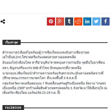
เรื่องล่าสุด
ตำรวจภาค5 ดีเอสไอพร้อมผู้ว่าฯเชียงใหม่แถลงจับสาวเชียงรายด
เฮโรอีน8.2กก.ใส่ขวดครีมกันแดดปลายทางออสเตรเลีย
มินอองไลง์ เยือนไทย หารือ”อนุทิน”คาดหนุนความร่วมมือ-จุดยืนในอาเซียน
สสว. สัญจรเสริมแกร่ง SME ทั่วไทย ปักหมุดแรกที่ภาคเหนือ
นายกอบจ.เชียงใหม่นำสำรวจความพร้อมรับตรวจประเมินทางเทคนิคจากที่
ปรึกษาคณะกรรมการมรดกโลก ที่จะลงพื้นที่ 3-8 ส.ค.นี้
กลุ่มจังหวัดภาคเหนือตอนบน 1 ขับเคลื่อนเศรษฐกิจเมืองเหนือ จัดงาน “เกษตร
เมืองเหนือ 2569” ยกร้านเด็ดสินค้าเกษตรปลอดภัย 3. จังหวัด มาให้เลือกจุใจ ณ
เซ็นทรัล เชียงใหม่ แอร์พอร์ต 25-29 ก.ค. นี้!
FACEBOOK