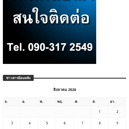
ข่าวสารย้อนหลัง
สิงหาคม 2026
จ.
อ.
พ.
พฤ.
ศ.
ส.
อา.
1
2
3
4
5
6
7
8
9