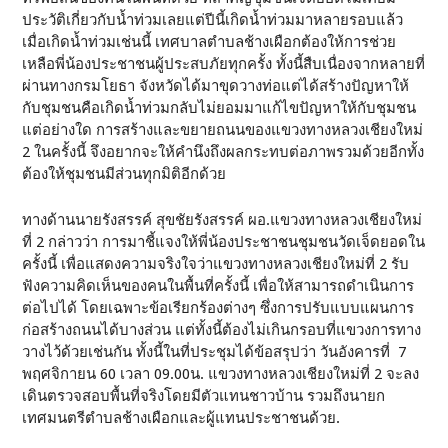
ประวัติเกี่ยวกับน้ำท่วมเลยแต่ปีนี้เกิดน้ำท่วมมาหลายรอบแล้ว
เมื่อเกิดน้ำท่วมเช่นนี้ เทศบาลตำบลช้างเผือกต้องให้การช่วย
เหลือพี่น้องประชาชนผู้ประสบภัยทุกครั้ง ทั้งนี้สืบเนื่องจากหลายที่
ผ่านทางกรมโยธา จังหวัดได้มาขุดวางท่อแต่ได้สร้างปัญหาให้
กับชุมชนคือเกิดน้ำท่วมกลับไม่ยอมมาแก้ไขปัญหาให้กับชุมชน
แต่อย่างใด การสร้างและขยายถนนของแขวงทางหลวงเชียงใหม่
2 ในครั้งนี้ จึงอยากจะให้คำนึงถึงผลกระทบต่อภาพรวมด้วยอีกทั้ง
ต้องให้ชุมชนมีส่วนทุกมิติอีกด้วย
ทางด้านนายรังสรรค์ สุขชัยรังสรรค์ ผอ.แขวงทางหลวงเชียงใหม่
ที่ 2 กล่าวว่า การมาชี้แจงให้พี่น้องประชาชนชุมชนวัดเจ็ดยอดใน
ครั้งนี้ เพื่อแสดงความจริงใจว่าแขวงทางหลวงเชียงใหม่ที่ 2 รับ
ฟังความคิดเห็นของคนในพื้นที่ครั้งนี้ เพื่อให้สามารถดำเนินการ
ต่อไปได้ โดยเฉพาะข้อเรียกร้องต่างๆ ซึ่งการปรับแบบแผนการ
ก่อสร้างถนนได้บางส่วน แต่ทั้งนี้ต้องไม่เกินกรอบที่แขวงการทาง
วางไว้ด้วยเช่นกัน ทั้งนี้ในที่ประชุมได้ข้อสรุปว่า วันอังคารที่ 7
พฤศจิกายน 60 เวลา 09.00น. แขวงทางหลวงเชียงใหม่ที่ 2 จะลง
เดินตรวจสอบพื้นที่จริงโดยมีตัวแทนชาวบ้าน รวมถึงนายก
เทศมนตรีตำบลช้างเผือกและผู้แทนประชาชนด้วย.