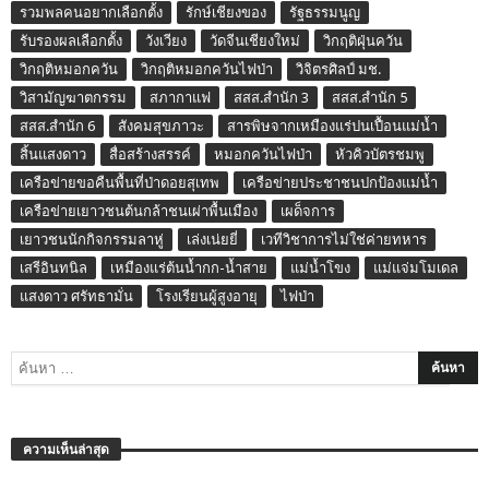
รวมพลคนอยากเลือกตั้ง
รักษ์เชียงของ
รัฐธรรมนูญ
รับรองผลเลือกตั้ง
วังเวียง
วัดจีนเชียงใหม่
วิกฤติฝุ่นควัน
วิกฤติหมอกควัน
วิกฤติหมอกควันไฟป่า
วิจิตรศิลป์ มช.
วิสามัญฆาตกรรม
สภากาแฟ
สสส.สำนัก 3
สสส.สำนัก 5
สสส.สำนัก 6
สังคมสุขภาวะ
สารพิษจากเหมืองแร่ปนเปื้อนแม่น้ำ
สิ้นแสงดาว
สื่อสร้างสรรค์
หมอกควันไฟป่า
หัวคิวบัตรชมพู
เครือข่ายขอคืนพื้นที่ป่าดอยสุเทพ
เครือข่ายประชาชนปกป้องแม่น้ำ
เครือข่ายเยาวชนต้นกล้าชนเผ่าพื้นเมือง
เผด็จการ
เยาวชนนักกิจกรรมลาหู่
เล่งเน่ยยี่
เวทีวิชาการไม่ใช่ค่ายทหาร
เสรีอินทนิล
เหมืองแร่ต้นน้ำกก-น้ำสาย
แม่น้ำโขง
แม่แจ่มโมเดล
แสงดาว ศรัทธามั่น
โรงเรียนผู้สูงอายุ
ไฟป่า
ความเห็นล่าสุด