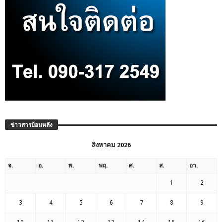
ข่าวสารย้อนหลัง
สิงหาคม 2026
จ.
อ.
พ.
พฤ.
ศ.
ส.
อา.
1
2
3
4
5
6
7
8
9