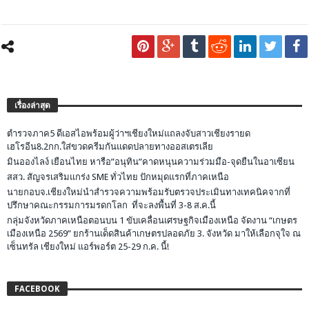
เรื่องล่าสุด
ตำรวจภาค5 ดีเอสไอพร้อมผู้ว่าฯเชียงใหม่แถลงจับสาวเชียงรายด
เฮโรอีน8.2กก.ใส่ขวดครีมกันแดดปลายทางออสเตรเลีย
มินอองไลง์ เยือนไทย หารือ”อนุทิน”คาดหนุนความร่วมมือ-จุดยืนในอาเซียน
สสว. สัญจรเสริมแกร่ง SME ทั่วไทย ปักหมุดแรกที่ภาคเหนือ
นายกอบจ.เชียงใหม่นำสำรวจความพร้อมรับตรวจประเมินทางเทคนิคจากที่
ปรึกษาคณะกรรมการมรดกโลก ที่จะลงพื้นที่ 3-8 ส.ค.นี้
กลุ่มจังหวัดภาคเหนือตอนบน 1 ขับเคลื่อนเศรษฐกิจเมืองเหนือ จัดงาน “เกษตร
เมืองเหนือ 2569” ยกร้านเด็ดสินค้าเกษตรปลอดภัย 3. จังหวัด มาให้เลือกจุใจ ณ
เซ็นทรัล เชียงใหม่ แอร์พอร์ต 25-29 ก.ค. นี้!
FACEBOOK