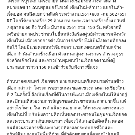
โครงการบูรณะ โครงข่ายทางหลวงเชื่อมระหว่างทางหลวง
หมายเลข 11 ถนนซุปเปอร์ไฮเวย์ เชียงใหม่-ลำปาง แยกรินคำ-
เจ็ดยอด จนถึงแยกข่วงสิงห์ ระหว่าง กม.561+800 –กม.562+651
RT.โดยใช้งบก่อสร้าง 29 ล้านบาท ระยะเวลาก่อสร้างตั้งแต่วันที่
7 ตุลาคม 60 ถึง วันที่ 5 มีนาคม 2561 รวม 150 วัน หลังจากที่
เครือข่ายภาคประชาชนไปยื่นหนังสือร้องศูนย์ดำรงธรรมจังหวัด
เชียงใหม่ เนื่องจากการดำเนินการก่อสร้างไม่เป็นไปตามที่ตกลง
กันไว้ โดยมีนายคเชนทร์เจียกขจร นายกเทศมนตรีตำบลช้าง
เผือก กำนันตำบลช้างเผือก ตัวแทนกลุ่มงานจราจร ตำรวจภูธร
จังหวัดเชียงใหม่ และชาวบ้านชุมชนบ้านเจ็ดยอดรวมทั้งผู้
ประกอบการกว่า 150 คนเข้าร่วมรับฟังการชี้แจง
ด้านนายคเชนทร์ เจียกขจร นายกเทศมนตรีเทศบาลตำบลช้าง
เผือก กล่าวว่า โครงการขยายถนน ของแขวงทางหลวงเชียงใหม่
ที่ 2 ในครั้งนี้ ถือเป็นเรื่องที่ดีในการพัฒนาเมืองเชียงใหม่ให้น่าอยู่
และมีถนนที่สวยงามการสัญจรของประชาชนสะดวกมากขึ้น แต่
อย่างไรก็ตาม ในการดำเนินงานอยากจะให้ทางแขวงทางหลวง
เชียงใหม่ที่ 2 รับฟังความคิดเห็นของประชาชนในชุมชนเจ็ดยอด
และควรประสานกับเทศบาลฯ เพื่อจะได้เสนอข้อคิดเห็น ตลอด
จนมีส่วนร่วมการชี้แนะบางจุดที่ส่งผลกระทบต่อชีวิตและ
ทรัพย์สินของคนในพื้นที่ด้วย ที่สำคัญชุมชนเจ็ดยอดไม่เคยมี