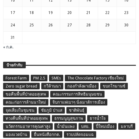
10
11
12
13
14
15
16
17
18
19
20
21
22
23
24
25
26
27
28
29
30
31
« ก.ค.
ป้ายกำกับ
Forest Farm
PM 2.5
SMEs
The Chocolate Factory เชียงใหม่
Zero sugar bread
กวีล้านนา
กองกำลังผาเมือง
ขบถโรมานซ์
ขอคืนพื้นที่ป่าดอยสุเทพ
คณะกรรมการสิทธิมนุษยชน
คณะก่อการล้านนาใหม่
จิบกาแฟเบาๆ นั่งเมาส์การเมือง
จุดเสี่ยงในชุมชน
ชัยภูมิ ป่าแส
ชาติพันธุ์
ทวงคืนพื้นที่ป่าดอยสุเทพ
ธรรมนูญสุขภาพ
ธารน้ำใจ
นวัตกรรมอาหารคุณค่าสูง
น้ำมันแพง
บสย.
ปี๋ใหม่เมือง
มลาบรี
มองแวดบ้าน
ยื่นหนังสือกกต.
รวบปลัดจอมแฉ