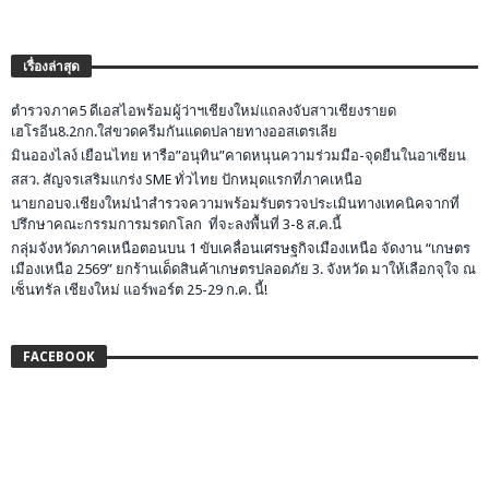
เรื่องล่าสุด
ตำรวจภาค5 ดีเอสไอพร้อมผู้ว่าฯเชียงใหม่แถลงจับสาวเชียงรายด
เฮโรอีน8.2กก.ใส่ขวดครีมกันแดดปลายทางออสเตรเลีย
มินอองไลง์ เยือนไทย หารือ”อนุทิน”คาดหนุนความร่วมมือ-จุดยืนในอาเซียน
สสว. สัญจรเสริมแกร่ง SME ทั่วไทย ปักหมุดแรกที่ภาคเหนือ
นายกอบจ.เชียงใหม่นำสำรวจความพร้อมรับตรวจประเมินทางเทคนิคจากที่
ปรึกษาคณะกรรมการมรดกโลก ที่จะลงพื้นที่ 3-8 ส.ค.นี้
กลุ่มจังหวัดภาคเหนือตอนบน 1 ขับเคลื่อนเศรษฐกิจเมืองเหนือ จัดงาน “เกษตร
เมืองเหนือ 2569” ยกร้านเด็ดสินค้าเกษตรปลอดภัย 3. จังหวัด มาให้เลือกจุใจ ณ
เซ็นทรัล เชียงใหม่ แอร์พอร์ต 25-29 ก.ค. นี้!
FACEBOOK