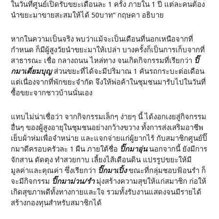
ในวันที่ศูนย์เปิดรับขยะเดือนละ 1 ครั้ง ภายใน
1
ปี
แต่ละคนต้อง
นำขยะมาขายสะสมให้ได้
50
บาท” กฤษดา อธิบาย
หากในความเป็นจริง พบว่าแม้จะเป็นเดือนที่นอกเหนือจากที่
กำหนด ก็มีผู้สูงวัยนำขยะมาให้เปล่า บางครั้งก็เป็นการเก็บจากที่
สาธารณะ เชื่อ กลางถนน ไหล่ทาง จนเกิดกิจกรรมที่เรียกว่า
ปิ๊
กมาเตี่ยมบุญ
ส่วนขยะที่ได้จะมีปริมาณ
1
คันรถกระบะต่อเดือน
แต่เนื่องจากที่พักขยะจำกัด จึงให้พ่อค้าในชุมชนมารับไปในวันที่
ซื้อขยะจากชาวบ้านนั่นเอง
แทบไม่น่าเชื่อว่า จากกิจกรรมเล็กๆ ง่ายๆ นี้ ได้งอกเงยสู่กิจกรรม
อื่นๆ ของผู้สูงอายุในชุมชนอย่างกว้างขวาง ทั้งการส่งเสริมอาชีพ
เย็บผ้าห่มเพื่อจำหน่าย และแจกจ่ายแก่ผู้ยากไร้ กับสมาชิกศูนย์ปิ๊
กมาดีครอบครัวละ
1
ผืน ภายใต้ชื่อ
ปิ๊กมาอุ่น
นอกจากนี้ ยังมีการ
จักสาน ตัดตุง ทำสวยกาบ เลี้ยงไส้เดือนดิน แปรรูปขยะให้มี
มูลค่าและคุณค่า ซึ่งเรียกว่า
ปิ๊กมาเปิ้ง
ขณะที่กลุ่มชอบฟ้อนรำ ก็
จะมีกิจกรรม
ปิ๊กมาม่วน/รำ
มุ่งสร้างความสุขให้แก่สมาชิก ก่อให้
เกิดสุขภาพดีทั้งทางกายและใจ รวมทั้งรับงานแสดงจนมีรายได้
สร้างกองทุนสำหรับสมาชิกได้