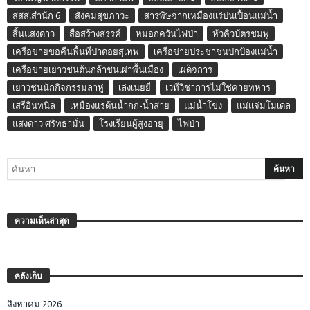
สสส.สำนัก 6
สังคมสุขภาวะ
สารพิษจากเหมืองแร่ปนเปื้อนแม่น้ำ
สิ้นแสงดาว
สื่อสร้างสรรค์
หมอกควันไฟป่า
หัวคิวบัตรชมพู
เครือข่ายขอคืนพื้นที่ป่าดอยสุเทพ
เครือข่ายประชาชนปกป้องแม่น้ำ
เครือข่ายเยาวชนต้นกล้าชนเผ่าพื้นเมือง
เผด็จการ
เยาวชนนักกิจกรรมลาหู่
เล่งเน่ยยี่
เวทีวิชาการไม่ใช่ค่ายทหาร
เสรีอินทนิล
เหมืองแร่ต้นน้ำกก-น้ำสาย
แม่น้ำโขง
แม่แจ่มโมเดล
แสงดาว ศรัทธามั่น
โรงเรียนผู้สูงอายุ
ไฟป่า
ความเห็นล่าสุด
คลังเก็บ
สิงหาคม 2026