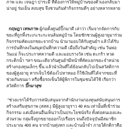
ภาพ และ เจษฎา ปาระมี ที่ต้องการให้หมู่บ้านของตัวเองกลับมา
น่าอยู่ ร่มเย็น สงบสุข จึงชวนกันทำกิจกรรมดีๆ อย่างหลากหลาย
กฤษฎา เทพภาพ
ผู้ก่อตั้งศูนย์ปิ๊กมาดี เล่าว่า เริ่มจากจัดการกับ
ขยะที่ถูกทิ้งระเกะระกะจนล้นหมู่บ้าน โดยชักชวนผู้สูงอายุมาร่วม
กิจกรรมคัดแยกขยะจากบ้าน นำมามอบให้กับศูนย์ฯ แล้วได้รับ
การบันทึกลงในสมุดบันทึกความดี เมื่อถึงวันสำคัญ เช่น วันพ่อ
วันแม่ ก็จะประกาศความดี และมอบรางวัล เช่น ตะกร้า หวด
กระติกน้ำ ฯลฯ ขณะเดียวกันศูนย์ฯมีหน้าที่คัดแยกขยะจำหน่าย
สร้างกองทุนเล็กๆ ขึ้น แล้วนำเงินที่ได้ย้อนกลับไปเป็นสวัสดิการ
ของผู้สูงอายุ หากเจ็บไข้ต้องไปหาหมอ ก็ใช้เงินที่ได้จากขยะที่
ช่วยกันขนมา หรือซื้อรถเข็นให้ผู้พิการในชุมชนได้ใช้ เรียกว่า
สวัสดิการ
ปิ๊กมาสุข
“ช่วงแรกได้รับการสนับสนุนจากสำนักงานกองทุนสนับสนุนการ
สร้างเสริมสุขภาพ (สสส.) มีผู้สูงอายุราว
40
คน เท่านั้นที่เข้าร่วม
กิจกรรม แต่เมื่อคนอื่นเห็นว่าเป็นประโยชน์จริง ทั้งต่อตนเองและ
ส่วนรวม กลุ่มจึงถูกขยายออกไปเรื่อยๆ จนถึงปัจจุบันมีสมาชิก
ประมาณ
400
คน จากบ้านทุ่งหก และบ้านน้ำจำ ภายใต้กติกาคือ