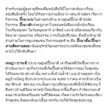
สำหรับกลุ่มผู้สูงอายุที่หลงลืมหนังสือก็มีโอกาสกลับมาเรียน
หนังสืออีกครั้ง โดยได้รับความร่วมมือจาก กศน.ห้างฉัตร เรียกว่า
กิจกรรม
ปิ๊กมาเก่ง
ในทางตรงข้าม ทางศูนย์ปิ๊กมาดี ยังจัด
กิจกรรม
ปิ๊กมาฮัก
ส่งครูอาสาไปสอนหนังสือแก่เด็กนักเรียน
โรงเรียนทุ่งหก ในวันหยุดเสาร์-อาทิตย์ และช่วงปิดเทอมเกี่ยวกับ
จิตอาสา คุณธรรม จริยธรรม การเป็นนักสืบขยะ ดึงเด็กเข้ามามี
ส่วนร่วมในการดูแลชุมชน กิจกรรมสุดท้าย คือ
ปิ๊กมายิ้ม/ปิ๊กมา
สานฮีตสานฮอย
เน้นอนุรักษ์วัฒนธรรมประเพณีของชุมชนที่เคย
หายไปให้กลับคืนมา
เจษฎา ปาระมี
ประธานศูนย์ปิ๊กมาดี เล่าถึงผลที่เกิดขึ้นจากการ
ดำเนินงานว่า ทุกกิจกรรมที่เกิดขึ้นช่วยให้จัดการขยะในชุมชน
ได้ร้อยละ
50-60
เท่านั้น เพราะทั้งบ้านน้ำจำ และบ้านทุ่งหก เป็น
หมู่บ้านใหญ่ มีประชากรประมาณ
4,000
กว่าคน หากเข้ามาเป็น
สมาชิกแค่
400
คน กระนั้นความเปลี่ยนแปลงที่เห็นได้ชัดเจน ก็
คือชาวบ้านมีจิตอาสาหน้าใหม่เพิ่มมากขึ้นเรื่อยๆ ถ้าจัดงานจะมี
คนมาช่วยจัดเตรียมสถานที่ให้ตลอด เกิดความรักใคร่กลมเกลียว
รักชุมชน สังคมกลับมาเอื้ออาทรกัน ก่อให้เกิดชุมชนน่าอยู่