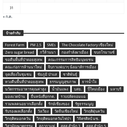
31
« ก.ค.
ป้ายกำกับ
Forest Farm
PM 2.5
SMEs
The Chocolate Factory เชียงใหม่
Zero sugar bread
กวีล้านนา
กองกำลังผาเมือง
ขบถโรมานซ์
ขอคืนพื้นที่ป่าดอยสุเทพ
คณะกรรมการสิทธิมนุษยชน
คณะก่อการล้านนาใหม่
จิบกาแฟเบาๆ นั่งเมาส์การเมือง
จุดเสี่ยงในชุมชน
ชัยภูมิ ป่าแส
ชาติพันธุ์
ทวงคืนพื้นที่ป่าดอยสุเทพ
ธรรมนูญสุขภาพ
ธารน้ำใจ
นวัตกรรมอาหารคุณค่าสูง
น้ำมันแพง
บสย.
ปี๋ใหม่เมือง
มลาบรี
มองแวดบ้าน
ยื่นหนังสือกกต.
รวบปลัดจอมแฉ
รวมพลคนอยากเลือกตั้ง
รักษ์เชียงของ
รัฐธรรมนูญ
รับรองผลเลือกตั้ง
วังเวียง
วัดจีนเชียงใหม่
วิกฤติฝุ่นควัน
วิกฤติหมอกควัน
วิกฤติหมอกควันไฟป่า
วิจิตรศิลป์ มช.
วิสามัญฆาตกรรม
สภากาแฟ
สสส.สำนัก 3
สสส.สำนัก 5