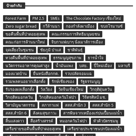
ป้ายกำกับ
Forest Farm
PM 2.5
SMEs
The Chocolate Factory เชียงใหม่
Zero sugar bread
กวีล้านนา
กองกำลังผาเมือง
ขบถโรมานซ์
ขอคืนพื้นที่ป่าดอยสุเทพ
คณะกรรมการสิทธิมนุษยชน
คณะก่อการล้านนาใหม่
จิบกาแฟเบาๆ นั่งเมาส์การเมือง
จุดเสี่ยงในชุมชน
ชัยภูมิ ป่าแส
ชาติพันธุ์
ทวงคืนพื้นที่ป่าดอยสุเทพ
ธรรมนูญสุขภาพ
ธารน้ำใจ
นวัตกรรมอาหารคุณค่าสูง
น้ำมันแพง
บสย.
ปี๋ใหม่เมือง
มลาบรี
มองแวดบ้าน
ยื่นหนังสือกกต.
รวบปลัดจอมแฉ
รวมพลคนอยากเลือกตั้ง
รักษ์เชียงของ
รัฐธรรมนูญ
รับรองผลเลือกตั้ง
วังเวียง
วัดจีนเชียงใหม่
วิกฤติฝุ่นควัน
วิกฤติหมอกควัน
วิกฤติหมอกควันไฟป่า
วิจิตรศิลป์ มช.
วิสามัญฆาตกรรม
สภากาแฟ
สสส.สำนัก 3
สสส.สำนัก 5
สสส.สำนัก 6
สังคมสุขภาวะ
สารพิษจากเหมืองแร่ปนเปื้อนแม่น้ำ
สิ้นแสงดาว
สื่อสร้างสรรค์
หมอกควันไฟป่า
หัวคิวบัตรชมพู
เครือข่ายขอคืนพื้นที่ป่าดอยสุเทพ
เครือข่ายประชาชนปกป้องแม่น้ำ