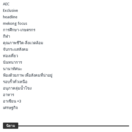
AEC
Exclusive
headline
mekong focus
การศึกษา-เกษตรกร
กีฬา
คุณภาพชีวิต-สิ่งแวดล้อม
จับกระแสสังคม
ท่องเที่ยว
นันทนาการ
นานาทัศนะ
ฟ้องด้วยภาพ เพื่อสังคมที่น่าอยู่
รอบรั้วทั่วเหนือ
อนุภาคลุ่มน้ำโขง
อาหาร
อาเซียน +3
เศรษฐกิจ
นิยาม