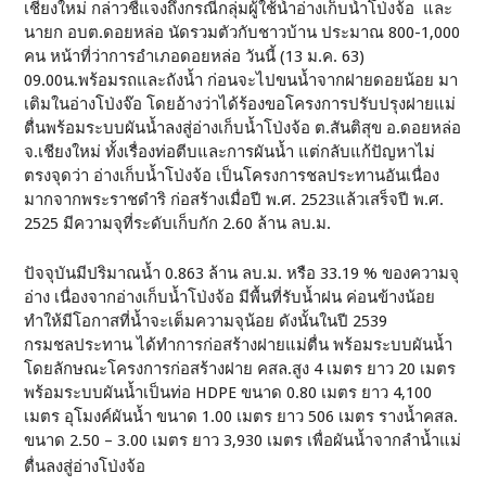
เชียงใหม่ กล่าวชี้แจงถึงกรณีกลุ่มผู้ใช้น้ำอ่างเก็บน้ำโป่งจ้อ และ
นายก อบต.ดอยหล่อ นัดรวมตัวกับชาวบ้าน ประมาณ 800-1,000
คน หน้าที่ว่าการอำเภอดอยหล่อ วันนี้ (13 ม.ค. 63)
09.00น.พร้อมรถและถังน้ำ ก่อนจะไปขนน้ำจากฝายดอยน้อย มา
เติมในอ่างโป่งจ๊อ โดยอ้างว่าได้ร้องขอโครงการปรับปรุงฝายแม่
ตื่นพร้อมระบบผันน้ำลงสู่อ่างเก็บน้ำโป่งจ้อ ต.สันติสุข อ.ดอยหล่อ
จ.เชียงใหม่ ทั้งเรื่องท่อตีบและการผันน้ำ แต่กลับแก้ปัญหาไม่
ตรงจุดว่า อ่างเก็บน้ำโป่งจ้อ เป็นโครงการชลประทานอันเนื่อง
มากจากพระราชดำริ ก่อสร้างเมื่อปี พ.ศ. 2523แล้วเสร็จปี พ.ศ.
2525 มีความจุที่ระดับเก็บกัก 2.60 ล้าน ลบ.ม.
ปัจจุบันมีปริมาณน้ำ 0.863 ล้าน ลบ.ม. หรือ 33.19 % ของความจุ
อ่าง เนื่องจากอ่างเก็บน้ำโป่งจ้อ มีพื้นที่รับน้ำฝน ค่อนข้างน้อย
ทำให้มีโอกาสที่น้ำจะเต็มความจุน้อย ดังนั้นในปี 2539
กรมชลประทาน ได้ทำการก่อสร้างฝายแม่ตื่น พร้อมระบบผันน้ำ
โดยลักษณะโครงการก่อสร้างฝาย คสล.สูง 4 เมตร ยาว 20 เมตร
พร้อมระบบผันน้ำเป็นท่อ HDPE ขนาด 0.80 เมตร ยาว 4,100
เมตร อุโมงค์ผันน้ำ ขนาด 1.00 เมตร ยาว 506 เมตร รางน้ำคสล.
ขนาด 2.50 – 3.00 เมตร ยาว 3,930 เมตร เพื่อผันน้ำจากลำน้ำแม่
ตื่นลงสู่อ่างโป่งจ้อ