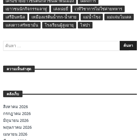
เครือข่ายเยาวชนต้นกล้าชนเผ่าพื้นเมือง
เผด็จการ
เยาวชนนักกิจกรรมลาหู่
เล่งเน่ยยี่
เวทีวิชาการไม่ใช่ค่ายทหาร
เสรีอินทนิล
เหมืองแร่ต้นน้ำกก-น้ำสาย
แม่น้ำโขง
แม่แจ่มโมเดล
แสงดาว ศรัทธามั่น
โรงเรียนผู้สูงอายุ
ไฟป่า
ความเห็นล่าสุด
คลังเก็บ
สิงหาคม 2026
กรกฎาคม 2026
มิถุนายน 2026
พฤษภาคม 2026
เมษายน 2026