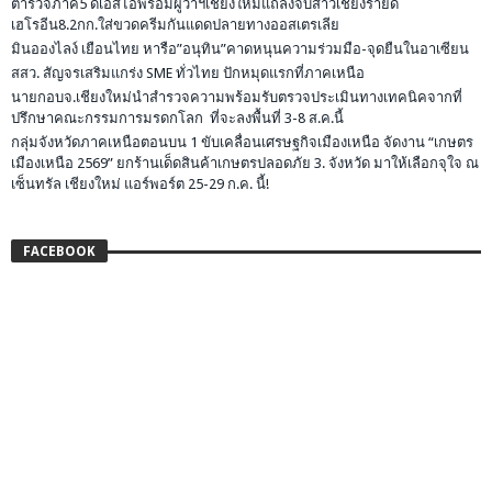
ตำรวจภาค5 ดีเอสไอพร้อมผู้ว่าฯเชียงใหม่แถลงจับสาวเชียงรายด
เฮโรอีน8.2กก.ใส่ขวดครีมกันแดดปลายทางออสเตรเลีย
มินอองไลง์ เยือนไทย หารือ”อนุทิน”คาดหนุนความร่วมมือ-จุดยืนในอาเซียน
สสว. สัญจรเสริมแกร่ง SME ทั่วไทย ปักหมุดแรกที่ภาคเหนือ
นายกอบจ.เชียงใหม่นำสำรวจความพร้อมรับตรวจประเมินทางเทคนิคจากที่
ปรึกษาคณะกรรมการมรดกโลก ที่จะลงพื้นที่ 3-8 ส.ค.นี้
กลุ่มจังหวัดภาคเหนือตอนบน 1 ขับเคลื่อนเศรษฐกิจเมืองเหนือ จัดงาน “เกษตร
เมืองเหนือ 2569” ยกร้านเด็ดสินค้าเกษตรปลอดภัย 3. จังหวัด มาให้เลือกจุใจ ณ
เซ็นทรัล เชียงใหม่ แอร์พอร์ต 25-29 ก.ค. นี้!
FACEBOOK