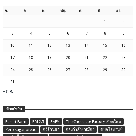
จ.
อ.
พ.
พฤ.
ศ.
ส.
อา.
1
2
3
4
5
6
7
8
9
10
11
12
13
14
15
16
17
18
19
20
21
22
23
24
25
26
27
28
29
30
31
« ก.ค.
ป้ายกำกับ
Forest Farm
PM 2.5
SMEs
The Chocolate Factory เชียงใหม่
Zero sugar bread
กวีล้านนา
กองกำลังผาเมือง
ขบถโรมานซ์