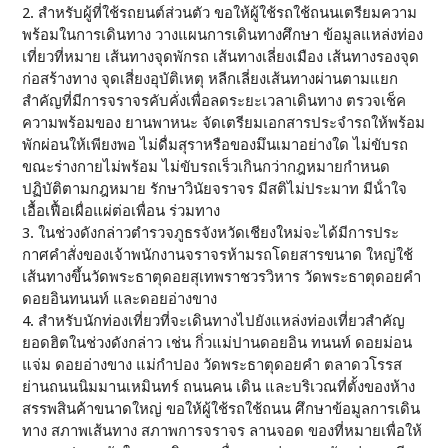
2. สําหรับผู้ที่ใช้รถยนต์ส่วนตัว ขอให้ผู้ใช้รถใช้ถนนเตรียมความ
พร้อมในการเดินทาง วางแผนการเดินทางศึกษา ข้อมูลแหล่งท่อง
เที่ยวที่หมาย เส้นทางจุดพักรถ เส้นทางเลี่ยงเมือง เส้นทางรองจุด
ก่อสร้างทาง จุดเสี่ยงอุบัติเหตุ หลีกเลี่ยงเส้นทางผ่านตามแยก
สําคัญที่มีการจราจรคับคั่งเพื่อลดระยะเวลาเดินทาง ตรวจเช็ค
ความพร้อมของ ยานพาหนะ จัดเตรียมเอกสารประจํารถให้พร้อม
พักผ่อนให้เพียงพอ ไม่ดื่มสุราหรือของมึนเมาอย่างใด ไม่ขับรถ
ขณะร่างกายไม่พร้อม ไม่ขับรถเร็วเกินกว่ากฎหมายกําหนด
ปฏิบัติตามกฎหมาย รักษาวินัยจราจร มีสติไม่ประมาท มีน้ําใจ
เอื้อเฟื้อเผื่อแผ่ต่อเพื่อน ร่วมทาง
3. ในช่วงดังกล่าวตํารวจภูธรจังหวัดเชียงใหม่จะได้มีการประ
กาศคําสั่งของเจ้าพนักงานจราจรห้ามรถโดยสารขนาด ใหญ่ใช้
เส้นทางขึ้นวัดพระธาตุดอยสุเทพราชวรวิหาร วัดพระธาตุดอยคํา
ดอยอินทนนท์ และดอยอ่างขาง
4. สําหรับนักท่องเที่ยวที่จะเดินทางไปยังแหล่งท่องเที่ยวสําคัญ
ยอดฮิตในช่วงดังกล่าว เช่น กิ่วแม่ปานดอยอิน ทนนท์ ดอยม่อน
แจ่ม ดอยอ่างขาง แม่กําปอง วัดพระธาตุดอยคํา ตลาดวโรรส
ย่านถนนนิมมานเหมินทร์ ถนนคน เดิน และบริเวณที่ตั้งของห้าง
สรรพสินค้าขนาดใหญ่ ขอให้ผู้ใช้รถใช้ถนน ศึกษาข้อมูลการเดิน
ทาง สภาพเส้นทาง สภาพการจราจร ลานจอด ของที่หมายเพื่อให้