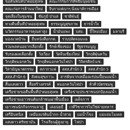
ขอคืนพื้นที่ป่าดอยสุเทพ
คณะกรรมการสิทธิมนุษยชน
คณะก่อการล้านนาใหม่
จิบกาแฟเบาๆ นั่งเมาส์การเมือง
จุดเสี่ยงในชุมชน
ชัยภูมิ ป่าแส
ชาติพันธุ์
ทวงคืนพื้นที่ป่าดอยสุเทพ
ธรรมนูญสุขภาพ
ธารน้ำใจ
นวัตกรรมอาหารคุณค่าสูง
น้ำมันแพง
บสย.
ปี๋ใหม่เมือง
มลาบรี
มองแวดบ้าน
ยื่นหนังสือกกต.
รวบปลัดจอมแฉ
รวมพลคนอยากเลือกตั้ง
รักษ์เชียงของ
รัฐธรรมนูญ
รับรองผลเลือกตั้ง
วังเวียง
วัดจีนเชียงใหม่
วิกฤติฝุ่นควัน
วิกฤติหมอกควัน
วิกฤติหมอกควันไฟป่า
วิจิตรศิลป์ มช.
วิสามัญฆาตกรรม
สภากาแฟ
สสส.สำนัก 3
สสส.สำนัก 5
สสส.สำนัก 6
สังคมสุขภาวะ
สารพิษจากเหมืองแร่ปนเปื้อนแม่น้ำ
สิ้นแสงดาว
สื่อสร้างสรรค์
หมอกควันไฟป่า
หัวคิวบัตรชมพู
เครือข่ายขอคืนพื้นที่ป่าดอยสุเทพ
เครือข่ายประชาชนปกป้องแม่น้ำ
เครือข่ายเยาวชนต้นกล้าชนเผ่าพื้นเมือง
เผด็จการ
เยาวชนนักกิจกรรมลาหู่
เล่งเน่ยยี่
เวทีวิชาการไม่ใช่ค่ายทหาร
เสรีอินทนิล
เหมืองแร่ต้นน้ำกก-น้ำสาย
แม่น้ำโขง
แม่แจ่มโมเดล
แสงดาว ศรัทธามั่น
โรงเรียนผู้สูงอายุ
ไฟป่า