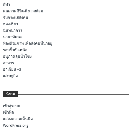
กีฬา
คุณภาพชีวิต-สิ่งแวดล้อม
จับกระแสสังคม
ท่องเที่ยว
นันทนาการ
นานาทัศนะ
ฟ้องด้วยภาพ เพื่อสังคมที่น่าอยู่
รอบรั้วทั่วเหนือ
อนุภาคลุ่มน้ำโขง
อาหาร
อาเซียน +3
เศรษฐกิจ
นิยาม
เข้าสู่ระบบ
เข้าฟีด
แสดงความเห็นฟีด
WordPress.org