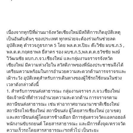
เนื่องจากทุกปีที่ผ่านมาจังหวัดเชียงใหม่มีสถิติการเกิดอุบัติเหตุ
เป็นอันดับต้นๆ ของประเทศ ทุกหน่วยจะต้องร่วมกันช่วยลด
อุบัติเหตุ ตํารวจภูธรภาค 5 โดย พล.ต.ท.ปิยะ ต๊ะวิชัย ผบช.ภ.5 ,
พล.ต.ต.กฤตธาพล ยี่สาคร รอง ผบช.ภ.5,พล.ต.ต.ธวัชชัย พงษ์
วิวัฒนชัย ผบก.ภ.จว.เชียงใหม่ และกลุ่มงานจราจรจังหวัด
เชียงใหม่ มีความห่วงใยใน สวัสดิภาพของพี่น้องประชาชนจึงได้
เตรียมความพร้อมในการอํานวยความสะดวกด้านการจราจรและ
เฝ้าระวัง อุบัติเหตุสําหรับการเดินทางของผู้ใช้รถใช้ถนนในช่วง
เวลาดังกล่าวดังนี้
1. สําหรับการขนส่งสาธารณะ กลุ่มงานจราจร ภ.จว.เชียงใหม่
จัดเจ้าหน้าที่ตํารวจอํานวยความสะดวกด้าน การจราจรตาม
สถานีขนส่งสาธารณะ เช่น ท่าอากาศยานนานาชาติเชียงใหม่
สถานีรถไฟเชียงใหม่ สถานีขนส่ง ผู้โดยสารเชียงใหม่ (อาเขต)
และสถานีขนส่งผู้โดยสารช้างเผือก มีการสุ่มตรวจวัดแอลกอฮอล์
พนักงานขับรถยนต์ โดยสารสาธารณะ และมีการตั้งจุด/ตรวจวัด
ความเร็วรถโดยสารสาธารณะ/รถทั่วไป เป็นระยะ