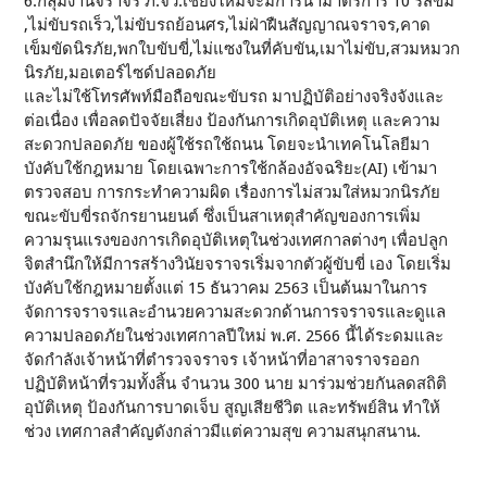
6.กลุ่มงานจราจร ภ.จว.เชียงใหม่จะมีการนํามาตรการ 10 รสขม
,ไม่ขับรถเร็ว,ไม่ขับรถย้อนศร,ไม่ฝ่าฝืนสัญญาณจราจร,คาด
เข็มขัดนิรภัย,พกใบขับขี่,ไม่แซงในที่คับขัน,เมาไม่ขับ,สวมหมวก
นิรภัย,มอเตอร์ไซด์ปลอดภัย
และไม่ใช้โทรศัพท์มือถือขณะขับรถ มาปฏิบัติอย่างจริงจังและ
ต่อเนื่อง เพื่อลดปัจจัยเสี่ยง ป้องกันการเกิดอุบัติเหตุ และความ
สะดวกปลอดภัย ของผู้ใช้รถใช้ถนน โดยจะนําเทคโนโลยีมา
บังคับใช้กฎหมาย โดยเฉพาะการใช้กล้องอัจฉริยะ(AI) เข้ามา
ตรวจสอบ การกระทําความผิด เรื่องการไม่สวมใส่หมวกนิรภัย
ขณะขับขี่รถจักรยานยนต์ ซึ่งเป็นสาเหตุสําคัญของการเพิ่ม
ความรุนแรงของการเกิดอุบัติเหตุในช่วงเทศกาลต่างๆ เพื่อปลูก
จิตสํานึกให้มีการสร้างวินัยจราจรเริ่มจากตัวผู้ขับขี่ เอง โดยเริ่ม
บังคับใช้กฎหมายตั้งแต่ 15 ธันวาคม 2563 เป็นต้นมาในการ
จัดการจราจรและอํานวยความสะดวกด้านการจราจรและดูแล
ความปลอดภัยในช่วงเทศกาลปีใหม่ พ.ศ. 2566 นี้ได้ระดมและ
จัดกําลังเจ้าหน้าที่ตํารวจจราจร เจ้าหน้าที่อาสาจราจรออก
ปฏิบัติหน้าที่รวมทั้งสิ้น จํานวน 300 นาย มาร่วมช่วยกันลดสถิติ
อุบัติเหตุ ป้องกันการบาดเจ็บ สูญเสียชีวิต และทรัพย์สิน ทําให้
ช่วง เทศกาลสําคัญดังกล่าวมีแต่ความสุข ความสนุกสนาน.