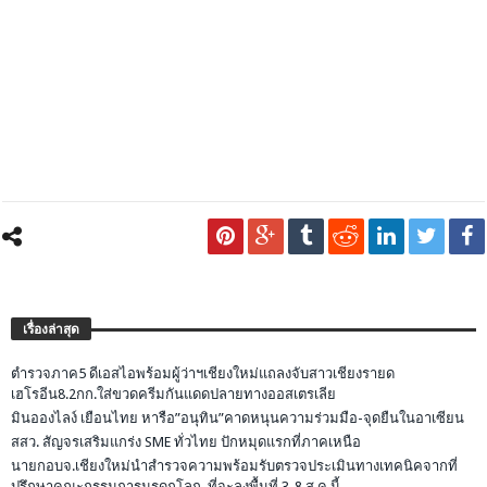
เรื่องล่าสุด
ตำรวจภาค5 ดีเอสไอพร้อมผู้ว่าฯเชียงใหม่แถลงจับสาวเชียงรายด
เฮโรอีน8.2กก.ใส่ขวดครีมกันแดดปลายทางออสเตรเลีย
มินอองไลง์ เยือนไทย หารือ”อนุทิน”คาดหนุนความร่วมมือ-จุดยืนในอาเซียน
สสว. สัญจรเสริมแกร่ง SME ทั่วไทย ปักหมุดแรกที่ภาคเหนือ
นายกอบจ.เชียงใหม่นำสำรวจความพร้อมรับตรวจประเมินทางเทคนิคจากที่
ปรึกษาคณะกรรมการมรดกโลก ที่จะลงพื้นที่ 3-8 ส.ค.นี้