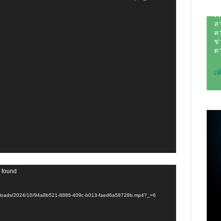
t found
t/uploads/2024/10/94a8b521-8886-409c-b013-faed6a58728b.mp4?_=6