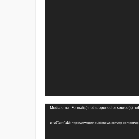
วิดีโอ
ตัว
Media error: Format(s) not supported or source(s) no
เล่น
ไฟล์
ดาวน์โหลดไฟล์: http://www.northpublicnews.com/wp-conten
วิดีโอ