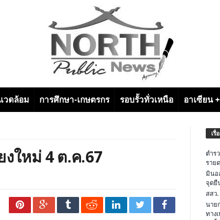
งแวดล้อม
การศึกษา-เกษตรกร
รอบรั้วทั่วเหนือ
อาเซียน 
เรื่
งใหม่ 4 ต.ค.67
ตำรว
รายด
มินอ
จุดย
สสว.
นายก
ทางเ