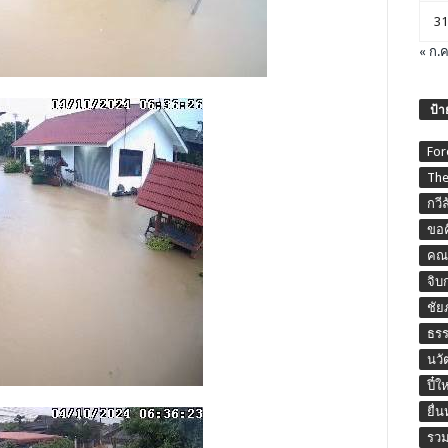
31
« ก.ค
ป้า
For
The
กวี
ขอค
คณะ
จิบ
ชัย
ธร
นวั
ปี๋ใ
ยื่
รวม