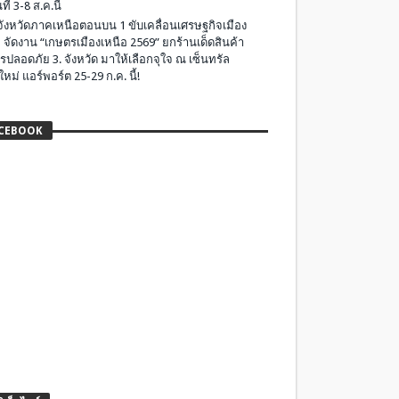
ที่ 3-8 ส.ค.นี้
มจังหวัดภาคเหนือตอนบน 1 ขับเคลื่อนเศรษฐกิจเมือง
 จัดงาน “เกษตรเมืองเหนือ 2569” ยกร้านเด็ดสินค้า
รปลอดภัย 3. จังหวัด มาให้เลือกจุใจ ณ เซ็นทรัล
ใหม่ แอร์พอร์ต 25-29 ก.ค. นี้!
CEBOOK