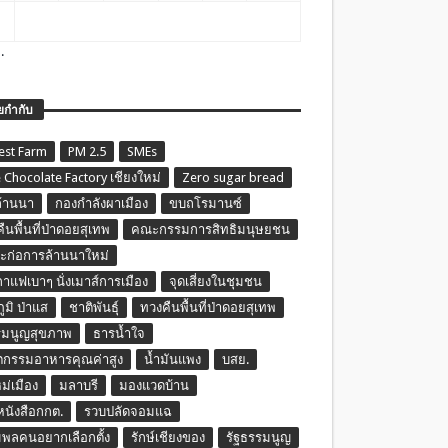
.
ยกำกับ
est Farm
PM 2.5
SMEs
 Chocolate Factory เชียงใหม่
Zero sugar bread
ล้านนา
กองกำลังผาเมือง
ขบถโรมานซ์
ืนพื้นที่ป่าดอยสุเทพ
คณะกรรมการสิทธิมนุษยชน
ก่อการล้านนาใหม่
กาแฟเบาๆ นั่งเมาส์การเมือง
จุดเสี่ยงในชุมชน
ภูมิ ป่าแส
ชาติพันธุ์
ทวงคืนพื้นที่ป่าดอยสุเทพ
รมนูญสุขภาพ
ธารน้ำใจ
ตกรรมอาหารคุณค่าสูง
น้ำมันแพง
บสย.
หม่เมือง
มลาบรี
มองแวดบ้าน
นหนังสือกกต.
รวบปลัดจอมแฉ
พลคนอยากเลือกตั้ง
รักษ์เชียงของ
รัฐธรรมนูญ