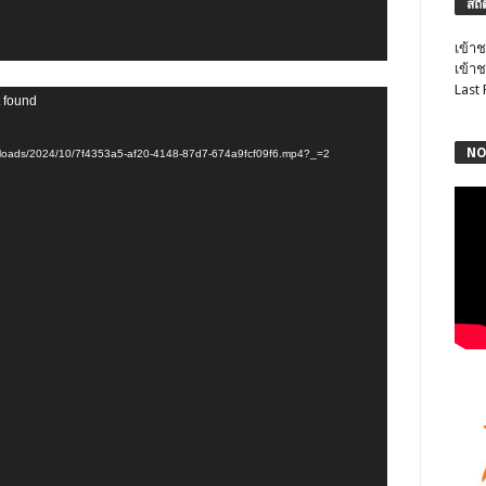
สถิ
เข้าช
เข้าช
Last
t found
NO
/uploads/2024/10/7f4353a5-af20-4148-87d7-674a9fcf09f6.mp4?_=2