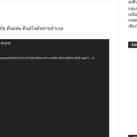
ลงพื้น
กลุ่
เหนือ
เกษต
เชียง
ุทกภัย ดินถล่ม ดินสไลด์หลายอำเภอ
t found
FA
/uploads/2024/10/7ccf37b6-000a-47ce-b6f1-991cb901c363.mp4?_=1