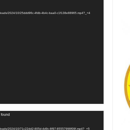
/uploads/2024/10/25ddd96c-4fdb-4b4c-baa0-c1f138e88965.mp4?_=4
t found
/uploads/2024/10/71c22dd2-805d-4d9c-8f97-85557998f09f.mp4?_=5