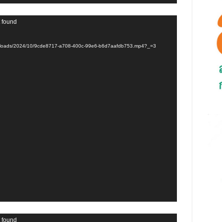
t found
t/uploads/2024/10/9cde8717-a708-400c-99e6-b6d7aafdb753.mp4?_=3
t found