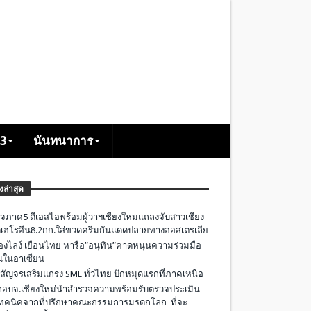
+3
นันทนาการ
องล่าสุด
จภาค5 ดีเอสไอพร้อมผู้ว่าฯเชียงใหม่แถลงจับสาวเชียง
เฮโรอีน8.2กก.ใส่ขวดครีมกันแดดปลายทางออสเตรเลีย
องไลง์ เยือนไทย หารือ”อนุทิน”คาดหนุนความร่วมมือ-
ืนในอาเซียน
 สัญจรเสริมแกร่ง SME ทั่วไทย ปักหมุดแรกที่ภาคเหนือ
อบจ.เชียงใหม่นำสำรวจความพร้อมรับตรวจประเมิน
ทคนิคจากที่ปรึกษาคณะกรรมการมรดกโลก ที่จะ