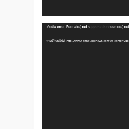
ตัว
Media error: Format(s) not supported or source(s) no
เล่น
ไฟล์
ดาวน์โหลดไฟล์: http://www.northpublicnews.com/wp-content
วิดีโอ