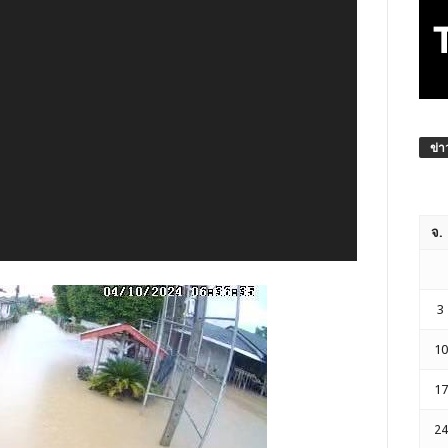
ข่า
จ.
3
10
17
24