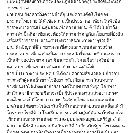
บนพื้นฐานของการเคารพและปฏิบัติตามวัตถุประสงค์และหลัก
การของ TAC
นายดอน ยังกล่าวถึงความสำคัญและความคิดริเริ่มของ
ประเทศไทยภายใต้หัวข้อความเป็นประธานอาเซียน ในหัวข้อ“
การพัฒนาความเป็นหุ้นส่วนเพื่อความยั่งยืน” ซึ่งได้เน้นย้ำถึง
ความจำเป็นที่อาเซียนจะต้องให้ความสำคัญกับนโยบายที่ยั่งยืน
เสริมสร้างการประสานงานระหว่างหน่วยงานต่างๆรวมถึง
ประเด็นปัญหาที่มีมายาวนานซึ่งส่งผลกระทบต่อการสร้าง
ประชาคมอาเซียน ส่งเสริมการตระหนักรี้ของอาเซียนและการ
เป็นเจ้าของประชาคมอาเซียนร่วมกัน โดยเชื่อว่าเครือข่าย
สมาคมอาเซียนจะแบ่งปันและทำงานร่วมกันได้
จากนั้นรมว.ต่างประเทศ ยังได้ตอบคำถามสื่อมวลชนเกี่ยวกับ
การส่งตัวผู้พลัดถิ่นชาวโรฮิงยา กลับเมียนมาว่า ในบทบาท
อาเซียนเราได้มีพัฒนาการอย่างดีในบทบาทเชิงรุก โดยทาง
สำนักเลขาธิการอาเซียนจะเป็นผู้ประสานงานหน่วยงานต่างๆ
ส่วนไทยเองก็มีโครงการต่างๆ ในรัฐยะไข่มากมายและเป็น
ประโยชน์ต่อชาวโรฮิงยาในพื้นที่โดยนำหน่วยแพทย์เคลื่อนที่ มี
โครงการโรงสีข้าว โรงเรียน การก่อสร้างศูนย์พัฒนาในรัฐยะไข่
เพื่อตอบสนองความต้องการและมุมมองของมุขมนตรีรัฐยะไข่
นอกจากนี้ยังมีความร่วมมือกับภาคีที่ 3 เกี่ยวกับรัฐยะไข่ แต่ตอน
นี้ทุกอย่างหยุดชะงักชั่วคราวเนื่องจากสถานการณ์ในเมียนมา