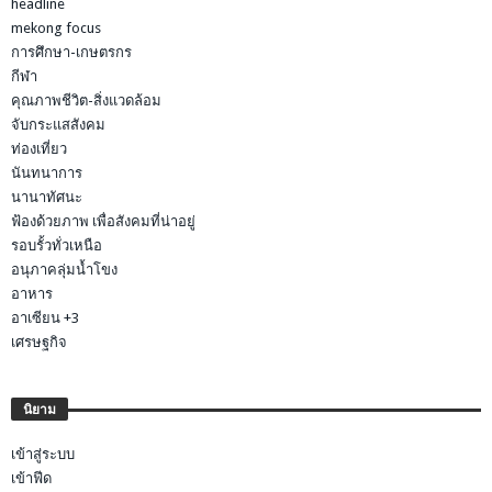
headline
mekong focus
การศึกษา-เกษตรกร
กีฬา
คุณภาพชีวิต-สิ่งแวดล้อม
จับกระแสสังคม
ท่องเที่ยว
นันทนาการ
นานาทัศนะ
ฟ้องด้วยภาพ เพื่อสังคมที่น่าอยู่
รอบรั้วทั่วเหนือ
อนุภาคลุ่มน้ำโขง
อาหาร
อาเซียน +3
เศรษฐกิจ
นิยาม
เข้าสู่ระบบ
เข้าฟีด