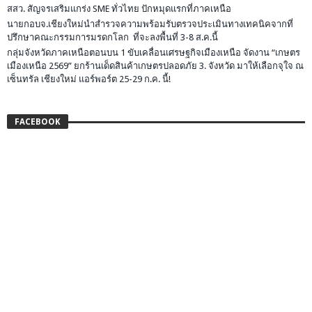
สสว. สัญจรเสริมแกร่ง SME ทั่วไทย ปักหมุดแรกที่ภาคเหนือ
นายกอบจ.เชียงใหม่นำสำรวจความพร้อมรับตรวจประเมินทางเทคนิคจากที่
ปรึกษาคณะกรรมการมรดกโลก ที่จะลงพื้นที่ 3-8 ส.ค.นี้
กลุ่มจังหวัดภาคเหนือตอนบน 1 ขับเคลื่อนเศรษฐกิจเมืองเหนือ จัดงาน “เกษตร
เมืองเหนือ 2569” ยกร้านเด็ดสินค้าเกษตรปลอดภัย 3. จังหวัด มาให้เลือกจุใจ ณ
เซ็นทรัล เชียงใหม่ แอร์พอร์ต 25-29 ก.ค. นี้!
FACEBOOK