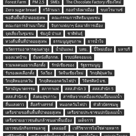
Forest Farm
PM 2.5
SMEs
The Chocolate Factory เชียงใหม่
Zero sugar bread
กวีล้านนา
กองกำลังผาเมือง
ขบถโรมานซ์
ขอคืนพื้นที่ป่าดอยสุเทพ
คณะกรรมการสิทธิมนุษยชน
คณะก่อการล้านนาใหม่
จิบกาแฟเบาๆ นั่งเมาส์การเมือง
จุดเสี่ยงในชุมชน
ชัยภูมิ ป่าแส
ชาติพันธุ์
ทวงคืนพื้นที่ป่าดอยสุเทพ
ธรรมนูญสุขภาพ
ธารน้ำใจ
นวัตกรรมอาหารคุณค่าสูง
น้ำมันแพง
บสย.
ปี๋ใหม่เมือง
มลาบรี
มองแวดบ้าน
ยื่นหนังสือกกต.
รวบปลัดจอมแฉ
รวมพลคนอยากเลือกตั้ง
รักษ์เชียงของ
รัฐธรรมนูญ
รับรองผลเลือกตั้ง
วังเวียง
วัดจีนเชียงใหม่
วิกฤติฝุ่นควัน
วิกฤติหมอกควัน
วิกฤติหมอกควันไฟป่า
วิจิตรศิลป์ มช.
วิสามัญฆาตกรรม
สภากาแฟ
สสส.สำนัก 3
สสส.สำนัก 5
สสส.สำนัก 6
สังคมสุขภาวะ
สารพิษจากเหมืองแร่ปนเปื้อนแม่น้ำ
สิ้นแสงดาว
สื่อสร้างสรรค์
หมอกควันไฟป่า
หัวคิวบัตรชมพู
เครือข่ายขอคืนพื้นที่ป่าดอยสุเทพ
เครือข่ายประชาชนปกป้องแม่น้ำ
เครือข่ายเยาวชนต้นกล้าชนเผ่าพื้นเมือง
เผด็จการ
เยาวชนนักกิจกรรมลาหู่
เล่งเน่ยยี่
เวทีวิชาการไม่ใช่ค่ายทหาร