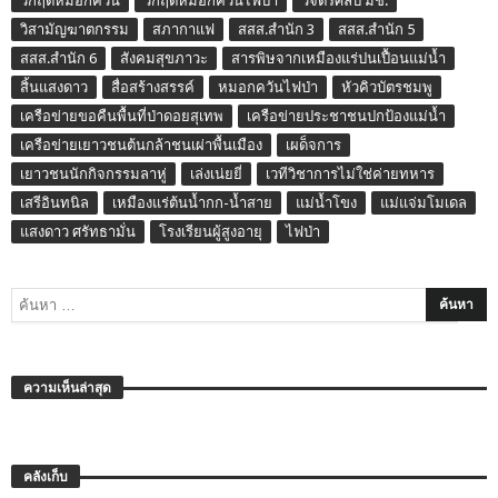
วิกฤติหมอกควัน
วิกฤติหมอกควันไฟป่า
วิจิตรศิลป์ มช.
วิสามัญฆาตกรรม
สภากาแฟ
สสส.สำนัก 3
สสส.สำนัก 5
สสส.สำนัก 6
สังคมสุขภาวะ
สารพิษจากเหมืองแร่ปนเปื้อนแม่น้ำ
สิ้นแสงดาว
สื่อสร้างสรรค์
หมอกควันไฟป่า
หัวคิวบัตรชมพู
เครือข่ายขอคืนพื้นที่ป่าดอยสุเทพ
เครือข่ายประชาชนปกป้องแม่น้ำ
เครือข่ายเยาวชนต้นกล้าชนเผ่าพื้นเมือง
เผด็จการ
เยาวชนนักกิจกรรมลาหู่
เล่งเน่ยยี่
เวทีวิชาการไม่ใช่ค่ายทหาร
เสรีอินทนิล
เหมืองแร่ต้นน้ำกก-น้ำสาย
แม่น้ำโขง
แม่แจ่มโมเดล
แสงดาว ศรัทธามั่น
โรงเรียนผู้สูงอายุ
ไฟป่า
ความเห็นล่าสุด
คลังเก็บ