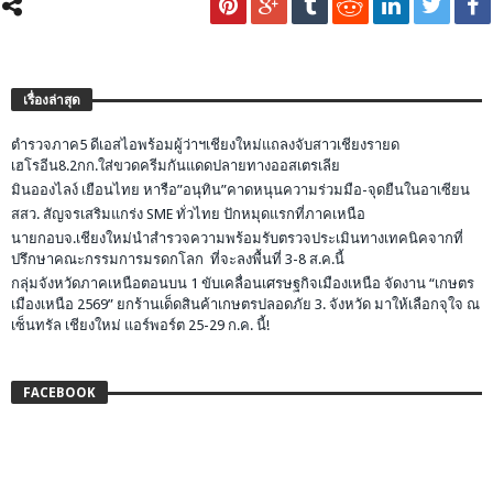
เรื่องล่าสุด
ตำรวจภาค5 ดีเอสไอพร้อมผู้ว่าฯเชียงใหม่แถลงจับสาวเชียงรายด
เฮโรอีน8.2กก.ใส่ขวดครีมกันแดดปลายทางออสเตรเลีย
มินอองไลง์ เยือนไทย หารือ”อนุทิน”คาดหนุนความร่วมมือ-จุดยืนในอาเซียน
สสว. สัญจรเสริมแกร่ง SME ทั่วไทย ปักหมุดแรกที่ภาคเหนือ
นายกอบจ.เชียงใหม่นำสำรวจความพร้อมรับตรวจประเมินทางเทคนิคจากที่
ปรึกษาคณะกรรมการมรดกโลก ที่จะลงพื้นที่ 3-8 ส.ค.นี้
กลุ่มจังหวัดภาคเหนือตอนบน 1 ขับเคลื่อนเศรษฐกิจเมืองเหนือ จัดงาน “เกษตร
เมืองเหนือ 2569” ยกร้านเด็ดสินค้าเกษตรปลอดภัย 3. จังหวัด มาให้เลือกจุใจ ณ
เซ็นทรัล เชียงใหม่ แอร์พอร์ต 25-29 ก.ค. นี้!
FACEBOOK