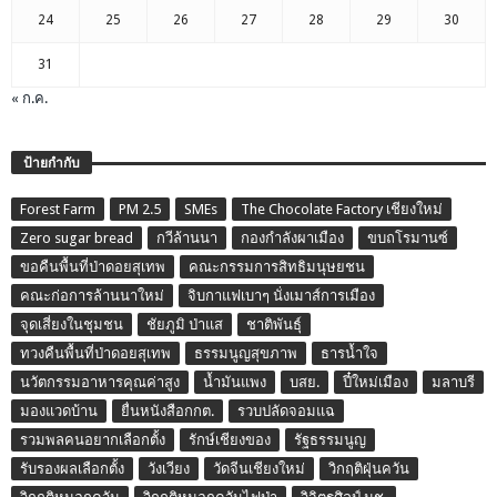
24
25
26
27
28
29
30
31
« ก.ค.
ป้ายกำกับ
Forest Farm
PM 2.5
SMEs
The Chocolate Factory เชียงใหม่
Zero sugar bread
กวีล้านนา
กองกำลังผาเมือง
ขบถโรมานซ์
ขอคืนพื้นที่ป่าดอยสุเทพ
คณะกรรมการสิทธิมนุษยชน
คณะก่อการล้านนาใหม่
จิบกาแฟเบาๆ นั่งเมาส์การเมือง
จุดเสี่ยงในชุมชน
ชัยภูมิ ป่าแส
ชาติพันธุ์
ทวงคืนพื้นที่ป่าดอยสุเทพ
ธรรมนูญสุขภาพ
ธารน้ำใจ
นวัตกรรมอาหารคุณค่าสูง
น้ำมันแพง
บสย.
ปี๋ใหม่เมือง
มลาบรี
มองแวดบ้าน
ยื่นหนังสือกกต.
รวบปลัดจอมแฉ
รวมพลคนอยากเลือกตั้ง
รักษ์เชียงของ
รัฐธรรมนูญ
รับรองผลเลือกตั้ง
วังเวียง
วัดจีนเชียงใหม่
วิกฤติฝุ่นควัน