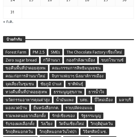
24
25
26
27
28
29
30
31
« ก.ค.
ป้ายกำกับ
Forest Farm
PM 2.5
SMEs
The Chocolate Factory เชียงใหม่
Zero sugar bread
กวีล้านนา
กองกำลังผาเมือง
ขบถโรมานซ์
ขอคืนพื้นที่ป่าดอยสุเทพ
คณะกรรมการสิทธิมนุษยชน
คณะก่อการล้านนาใหม่
จิบกาแฟเบาๆ นั่งเมาส์การเมือง
จุดเสี่ยงในชุมชน
ชัยภูมิ ป่าแส
ชาติพันธุ์
ทวงคืนพื้นที่ป่าดอยสุเทพ
ธรรมนูญสุขภาพ
ธารน้ำใจ
นวัตกรรมอาหารคุณค่าสูง
น้ำมันแพง
บสย.
ปี๋ใหม่เมือง
มลาบรี
มองแวดบ้าน
ยื่นหนังสือกกต.
รวบปลัดจอมแฉ
รวมพลคนอยากเลือกตั้ง
รักษ์เชียงของ
รัฐธรรมนูญ
รับรองผลเลือกตั้ง
วังเวียง
วัดจีนเชียงใหม่
วิกฤติฝุ่นควัน
วิกฤติหมอกควัน
วิกฤติหมอกควันไฟป่า
วิจิตรศิลป์ มช.