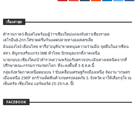
เรื่องล่าสุด
ตำรวจภาค5 ดีเอสไอพร้อมผู้ว่าฯเชียงใหม่แถลงจับสาวเชียงรายด
เฮโรอีน8.2กก.ใส่ขวดครีมกันแดดปลายทางออสเตรเลีย
มินอองไลง์ เยือนไทย หารือ”อนุทิน”คาดหนุนความร่วมมือ-จุดยืนในอาเซียน
สสว. สัญจรเสริมแกร่ง SME ทั่วไทย ปักหมุดแรกที่ภาคเหนือ
นายกอบจ.เชียงใหม่นำสำรวจความพร้อมรับตรวจประเมินทางเทคนิคจากที่
ปรึกษาคณะกรรมการมรดกโลก ที่จะลงพื้นที่ 3-8 ส.ค.นี้
กลุ่มจังหวัดภาคเหนือตอนบน 1 ขับเคลื่อนเศรษฐกิจเมืองเหนือ จัดงาน “เกษตร
เมืองเหนือ 2569” ยกร้านเด็ดสินค้าเกษตรปลอดภัย 3. จังหวัด มาให้เลือกจุใจ ณ
เซ็นทรัล เชียงใหม่ แอร์พอร์ต 25-29 ก.ค. นี้!
FACEBOOK