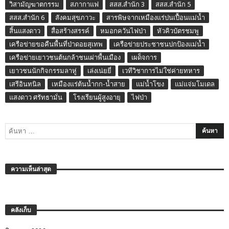
วิสามัญฆาตกรรม
สภากาแฟ
สสส.สำนัก 3
สสส.สำนัก 5
สสส.สำนัก 6
สังคมสุขภาวะ
สารพิษจากเหมืองแร่ปนเปื้อนแม่น้ำ
สิ้นแสงดาว
สื่อสร้างสรรค์
หมอกควันไฟป่า
หัวคิวบัตรชมพู
เครือข่ายขอคืนพื้นที่ป่าดอยสุเทพ
เครือข่ายประชาชนปกป้องแม่น้ำ
เครือข่ายเยาวชนต้นกล้าชนเผ่าพื้นเมือง
เผด็จการ
เยาวชนนักกิจกรรมลาหู่
เล่งเน่ยยี่
เวทีวิชาการไม่ใช่ค่ายทหาร
เสรีอินทนิล
เหมืองแร่ต้นน้ำกก-น้ำสาย
แม่น้ำโขง
แม่แจ่มโมเดล
แสงดาว ศรัทธามั่น
โรงเรียนผู้สูงอายุ
ไฟป่า
ความเห็นล่าสุด
คลังเก็บ