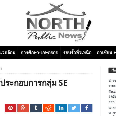
งแวดล้อม
การศึกษา-เกษตรกร
รอบรั้วทั่วเหนือ
อาเซียน 
SE
เรื่
ู้ประกอบการกลุ่ม SE
ตำรว
รายด
มินอ
จุดย
สสว.
นายก
ทางเ