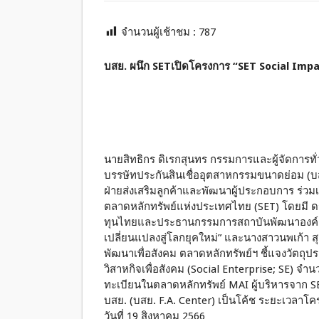
จำนวนผู้เช้าชม :
787
บสย. ผนึก SETเปิดโครงการ “SET Social Imp
นายสิทธิกร ดิเรกสุนทร กรรมการและผู้จัดการทั่
บรรษัทประกันสินเชื่ออุตสาหกรรมขนาดย่อม (บ
ฝ่ายส่งเสริมลูกค้าและพัฒนาผู้ประกอบการ ร่ว
ตลาดหลักทรัพย์แห่งประเทศไทย (SET) โดยมี ด
ทุนไทยและประธานกรรมการสถาบันพัฒนาองค์กรช
เปลี่ยนแปลงสู่โลกยุคใหม่” และนางสาวนพเก้า สุจ
พัฒนาเพื่อสังคม ตลาดหลักทรัพย์ฯ ชี้แจงวัตถุ
วิสาหกิจเพื่อสังคม (Social Enterprise; SE) จำ
ทะเบียนในตลาดหลักทรัพย์ MAI ผู้บริหารจาก SE
บสย. (บสย. F.A. Center) เป็นโค้ช ระยะเวลาโค
วันที่ 19 สิงหาคม 2566