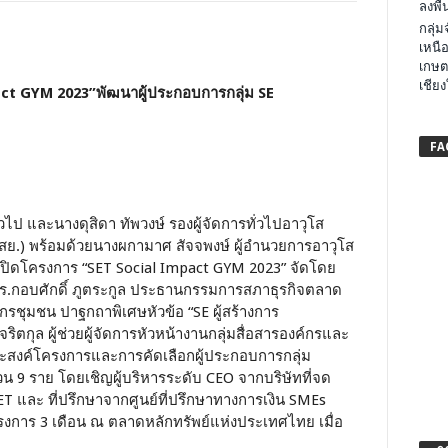
ลงพื้น
กลุ่
เหนือ
เกษต
เชียง
act GYM 2023”พัฒนาผู้ประกอบการกลุ่ม SE
FA
วไป และนางดุสิดา ทัพวงษ์ รองผู้จัดการทั่วไปอาวุโส
สย.) พร้อมด้วยนางผกามาศ สัจจพงษ์ ผู้อำนวยการอาวุโส
มเปิดโครงการ “SET Social Impact GYM 2023” จัดโดย
ร.กอบศักดิ์ ภูตระกูล ประธานกรรมการสภาธุรกิจตลาด
ุมชน ปาฐกถาพิเศษหัวข้อ “SE ผู้สร้างการ
ริตกุล ผู้ช่วยผู้จัดการหัวหน้างานกลุ่มสื่อสารองค์กรและ
ประสงค์โครงการและการคัดเลือกผู้ประกอบการกลุ่ม
นวน 9 ราย โดยเชิญผู้บริหารระดับ CEO จากบริษัทที่จด
T และ ที่ปรึกษาจากศูนย์ที่ปรึกษาทางการเงิน SMEs
รงการ 3 เดือน ณ ตลาดหลักทรัพย์แห่งประเทศไทย เมื่อ