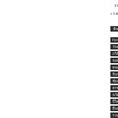
31
« ก.ค
ป้า
For
The
กวี
ขอค
คณะ
จิบ
ชัย
ธร
นวั
ปี๋ใ
ยื่
รวม