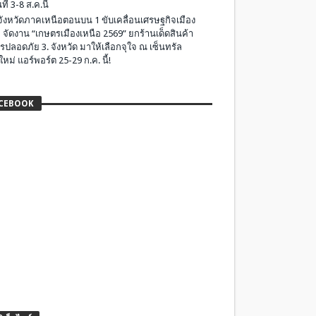
ที่ 3-8 ส.ค.นี้
มจังหวัดภาคเหนือตอนบน 1 ขับเคลื่อนเศรษฐกิจเมือง
 จัดงาน “เกษตรเมืองเหนือ 2569” ยกร้านเด็ดสินค้า
รปลอดภัย 3. จังหวัด มาให้เลือกจุใจ ณ เซ็นทรัล
ใหม่ แอร์พอร์ต 25-29 ก.ค. นี้!
CEBOOK