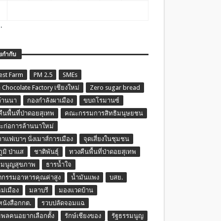
.
ยกำกับ
est Farm
PM 2.5
SMEs
 Chocolate Factory เชียงใหม่
Zero sugar bread
ล้านนา
กองกำลังผาเมือง
ขบถโรมานซ์
ืนพื้นที่ป่าดอยสุเทพ
คณะกรรมการสิทธิมนุษยชน
ก่อการล้านนาใหม่
กาแฟเบาๆ นั่งเมาส์การเมือง
จุดเสี่ยงในชุมชน
ภูมิ ป่าแส
ชาติพันธุ์
ทวงคืนพื้นที่ป่าดอยสุเทพ
รมนูญสุขภาพ
ธารน้ำใจ
ตกรรมอาหารคุณค่าสูง
น้ำมันแพง
บสย.
หม่เมือง
มลาบรี
มองแวดบ้าน
นหนังสือกกต.
รวบปลัดจอมแฉ
พลคนอยากเลือกตั้ง
รักษ์เชียงของ
รัฐธรรมนูญ