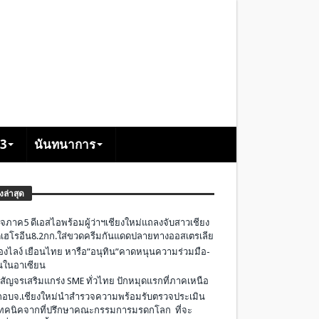
+3
นันทนาการ
องล่าสุด
จภาค5 ดีเอสไอพร้อมผู้ว่าฯเชียงใหม่แถลงจับสาวเชียง
เฮโรอีน8.2กก.ใส่ขวดครีมกันแดดปลายทางออสเตรเลีย
องไลง์ เยือนไทย หารือ”อนุทิน”คาดหนุนความร่วมมือ-
ืนในอาเซียน
 สัญจรเสริมแกร่ง SME ทั่วไทย ปักหมุดแรกที่ภาคเหนือ
อบจ.เชียงใหม่นำสำรวจความพร้อมรับตรวจประเมิน
ทคนิคจากที่ปรึกษาคณะกรรมการมรดกโลก ที่จะ