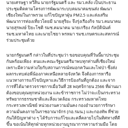
นายเศรษฐา ทวีสิน นายกรัฐมนตรี และ รมว.คลัง เป็นประธาน
ประชุมติดตามโครงการพัฒนาระบบคมนาคมขนส่ง พัฒนา
เชียงใหม่ในภาพรวม แก้ไขปัญหาฝุ่น PM2.5 และส่งเสริม
พัฒนาการท่องเที่ยวโดยมี นายสุริยะ จึงรุ่งเรืองกิจ รมว.คมนาคม
นายสุรพงษ์ ปิยะโชติ รมช.คมนาคม นายเกรียง กัลป์ตินันท์
รมช.มหาดไทย และนายไชยา พรหมา รมช.เกษตรและสหกรณ์
ร่วมประชุมด้วย
นายกรัฐมนตรี กล่าวในที่ประชุมว่า ขอขอบคุณที่วันนี้มาประชุม
กันพร้อมเพียง ตนและคณะรัฐมนตรีมาพบทุกท่านที่เชียงใหม่
เพราะมีความห่วงใยกับสถานการณ์หมอกควันและไฟป่า ซึ่งส่ง
ผลกระทบต่อพี่น้องภาคเหนือหลายจังหวัด จึงต้องการหารือ
แนวทางการแก้ไขปัญหาและวิธีการป้องกันที่ถูกต้อง และจาก
การที่ได้มาตรวจราชการเมื่อวันที่ 28 พฤศจิกายน 2566 ที่ผ่านมา
ต้องขอบคุณทุกหน่วยงาน และข้าราชการ ไม่ว่าจะเป็นกระทรวง
ทรัพยากรธรรมชาติและสิ่งแวดล้อม กระทรวงมหาดไทย
กระทรวงพาณิชย์ หน่วยงานความมั่นคง กองอำนวยการรักษา
ความมั่นคงภายในราชอาณาจักร (กอ.รมน.) และกองทัพ ที่ช่วย
กันให้ปัญหาต่าง ๆ ได้รับการแก้ไขและคลี่คลายไปในทิศทางที่ดี
ขึ้น ขอเน้นให้ทุกฝ่ายทุกหน่วยงานบูรณาการความร่วมมือ โดย