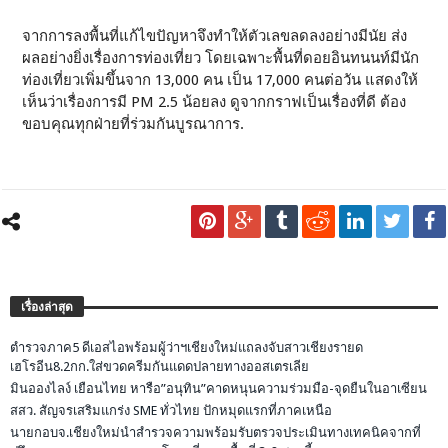
จากการลงพื้นที่แก้ไขปัญหาจึงทำให้ตัวเลขลดลงอย่างมีนัย ส่ง
ผลอย่างยิ่งเรื่องการท่องเที่ยว โดยเฉพาะพื้นที่ดอยอินทนนท์มีนัก
ท่องเที่ยวเพิ่มขึ้นจาก 13,000 คน เป็น 17,000 คนต่อวัน แสดงให้
เห็นว่าเรื่องการมี PM 2.5 น้อยลง ดูจากกราฟเป็นเรื่องที่ดี ต้อง
ขอบคุณทุกฝ่ายที่ร่วมกันบูรณาการ.
เรื่องล่าสุด
ตำรวจภาค5 ดีเอสไอพร้อมผู้ว่าฯเชียงใหม่แถลงจับสาวเชียงรายด
เฮโรอีน8.2กก.ใส่ขวดครีมกันแดดปลายทางออสเตรเลีย
มินอองไลง์ เยือนไทย หารือ”อนุทิน”คาดหนุนความร่วมมือ-จุดยืนในอาเซียน
สสว. สัญจรเสริมแกร่ง SME ทั่วไทย ปักหมุดแรกที่ภาคเหนือ
นายกอบจ.เชียงใหม่นำสำรวจความพร้อมรับตรวจประเมินทางเทคนิคจากที่