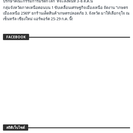
ปรึกษาคณะกรรมการมรดกโลก ที่จะลงพื้นที่ 3-8 ส.ค.นี้
กลุ่มจังหวัดภาคเหนือตอนบน 1 ขับเคลื่อนเศรษฐกิจเมืองเหนือ จัดงาน “เกษตร
เมืองเหนือ 2569” ยกร้านเด็ดสินค้าเกษตรปลอดภัย 3. จังหวัด มาให้เลือกจุใจ ณ
เซ็นทรัล เชียงใหม่ แอร์พอร์ต 25-29 ก.ค. นี้!
FACEBOOK
สถิติเว็บไซต์