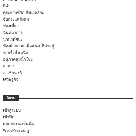
กีฬา
คุณภาพชีวิต-สิ่งแวดล้อม
จับกระแสสังคม
ท่องเที่ยว
นันทนาการ
นานาทัศนะ
ฟ้องด้วยภาพ เพื่อสังคมที่น่าอยู่
รอบรั้วทั่วเหนือ
อนุภาคลุ่มน้ำโขง
อาหาร
อาเซียน +3
เศรษฐกิจ
นิยาม
เข้าสู่ระบบ
เข้าฟีด
แสดงความเห็นฟีด
WordPress.org