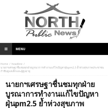
MENU
Home
headline
นายกฯเศรษฐาชื่นชมทุกฝ่ายบูรณาการทำงานแก้ไขปัญหาฝุ่นpm2.5 ย้ำห่วงสุขภาพประชาชน
กำชับดูแลเด็กและผู้สูงอายุ
นายกฯเศรษฐาชื่นชมทุกฝ่าย
บูรณาการทำงานแก้ไขปัญหา
ฝุ่นpm2.5 ย้ำห่วงสุขภาพ