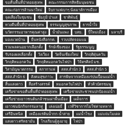
ขอคืนพื้นที่ป่าดอยสุเทพ
คณะกรรมการสิทธิมนุษยชน
คณะก่อการล้านนาใหม่
จิบกาแฟเบาๆ นั่งเมาส์การเมือง
จุดเสี่ยงในชุมชน
ชัยภูมิ ป่าแส
ชาติพันธุ์
ทวงคืนพื้นที่ป่าดอยสุเทพ
ธรรมนูญสุขภาพ
ธารน้ำใจ
นวัตกรรมอาหารคุณค่าสูง
น้ำมันแพง
บสย.
ปี๋ใหม่เมือง
มลาบรี
มองแวดบ้าน
ยื่นหนังสือกกต.
รวบปลัดจอมแฉ
รวมพลคนอยากเลือกตั้ง
รักษ์เชียงของ
รัฐธรรมนูญ
รับรองผลเลือกตั้ง
วังเวียง
วัดจีนเชียงใหม่
วิกฤติฝุ่นควัน
วิกฤติหมอกควัน
วิกฤติหมอกควันไฟป่า
วิจิตรศิลป์ มช.
วิสามัญฆาตกรรม
สภากาแฟ
สสส.สำนัก 3
สสส.สำนัก 5
สสส.สำนัก 6
สังคมสุขภาวะ
สารพิษจากเหมืองแร่ปนเปื้อนแม่น้ำ
สิ้นแสงดาว
สื่อสร้างสรรค์
หมอกควันไฟป่า
หัวคิวบัตรชมพู
เครือข่ายขอคืนพื้นที่ป่าดอยสุเทพ
เครือข่ายประชาชนปกป้องแม่น้ำ
เครือข่ายเยาวชนต้นกล้าชนเผ่าพื้นเมือง
เผด็จการ
เยาวชนนักกิจกรรมลาหู่
เล่งเน่ยยี่
เวทีวิชาการไม่ใช่ค่ายทหาร
เสรีอินทนิล
เหมืองแร่ต้นน้ำกก-น้ำสาย
แม่น้ำโขง
แม่แจ่มโมเดล
แสงดาว ศรัทธามั่น
โรงเรียนผู้สูงอายุ
ไฟป่า