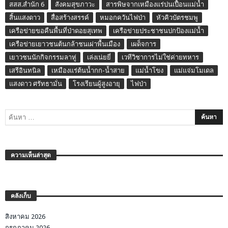
สสส.สำนัก 6
สังคมสุขภาวะ
สารพิษจากเหมืองแร่ปนเปื้อนแม่น้ำ
สิ้นแสงดาว
สื่อสร้างสรรค์
หมอกควันไฟป่า
หัวคิวบัตรชมพู
เครือข่ายขอคืนพื้นที่ป่าดอยสุเทพ
เครือข่ายประชาชนปกป้องแม่น้ำ
เครือข่ายเยาวชนต้นกล้าชนเผ่าพื้นเมือง
เผด็จการ
เยาวชนนักกิจกรรมลาหู่
เล่งเน่ยยี่
เวทีวิชาการไม่ใช่ค่ายทหาร
เสรีอินทนิล
เหมืองแร่ต้นน้ำกก-น้ำสาย
แม่น้ำโขง
แม่แจ่มโมเดล
แสงดาว ศรัทธามั่น
โรงเรียนผู้สูงอายุ
ไฟป่า
ความเห็นล่าสุด
คลังเก็บ
สิงหาคม 2026
กรกฎาคม 2026