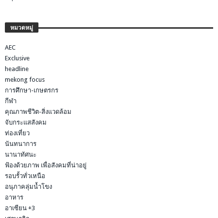
หมวดหมู่
AEC
Exclusive
headline
mekong focus
การศึกษา-เกษตรกร
กีฬา
คุณภาพชีวิต-สิ่งแวดล้อม
จับกระแสสังคม
ท่องเที่ยว
นันทนาการ
นานาทัศนะ
ฟ้องด้วยภาพ เพื่อสังคมที่น่าอยู่
รอบรั้วทั่วเหนือ
อนุภาคลุ่มน้ำโขง
อาหาร
อาเซียน +3