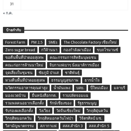
31
« ก.ค.
ป้ายกำกับ
Forest Farm
PM 2.5
SMEs
The Chocolate Factory เชียงใหม่
Zero sugar bread
กวีล้านนา
กองกำลังผาเมือง
ขบถโรมานซ์
ขอคืนพื้นที่ป่าดอยสุเทพ
คณะกรรมการสิทธิมนุษยชน
คณะก่อการล้านนาใหม่
จิบกาแฟเบาๆ นั่งเมาส์การเมือง
จุดเสี่ยงในชุมชน
ชัยภูมิ ป่าแส
ชาติพันธุ์
ทวงคืนพื้นที่ป่าดอยสุเทพ
ธรรมนูญสุขภาพ
ธารน้ำใจ
นวัตกรรมอาหารคุณค่าสูง
น้ำมันแพง
บสย.
ปี๋ใหม่เมือง
มลาบรี
มองแวดบ้าน
ยื่นหนังสือกกต.
รวบปลัดจอมแฉ
รวมพลคนอยากเลือกตั้ง
รักษ์เชียงของ
รัฐธรรมนูญ
รับรองผลเลือกตั้ง
วังเวียง
วัดจีนเชียงใหม่
วิกฤติฝุ่นควัน
วิกฤติหมอกควัน
วิกฤติหมอกควันไฟป่า
วิจิตรศิลป์ มช.
วิสามัญฆาตกรรม
สภากาแฟ
สสส.สำนัก 3
สสส.สำนัก 5