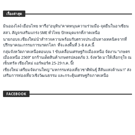
เรื่องล่าสุด
มินอองไลง์ เยือนไทย หารือ”อนุทิน”คาดหนุนความร่วมมือ-จุดยืนในอาเซียน
สสว. สัญจรเสริมแกร่ง SME ทั่วไทย ปักหมุดแรกที่ภาคเหนือ
นายกอบจ.เชียงใหม่นำสำรวจความพร้อมรับตรวจประเมินทางเทคนิคจากที่
ปรึกษาคณะกรรมการมรดกโลก ที่จะลงพื้นที่ 3-8 ส.ค.นี้
กลุ่มจังหวัดภาคเหนือตอนบน 1 ขับเคลื่อนเศรษฐกิจเมืองเหนือ จัดงาน “เกษตร
เมืองเหนือ 2569” ยกร้านเด็ดสินค้าเกษตรปลอดภัย 3. จังหวัด มาให้เลือกจุใจ ณ
เซ็นทรัล เชียงใหม่ แอร์พอร์ต 25-29 ก.ค. นี้!
เชียงใหม่ เตรียมจัดงานใหญ่ “มหกรรมท่องเที่ยวชาติพันธุ์ สีสันแห่งล้านนา” ส่ง
เสริมการท่องเที่ยวเชิงวัฒนธรรม และกระตุ้นเศรษฐกิจภาคเหนือ
FACEBOOK