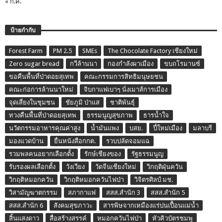
« ก.ค.
ป้ายกำกับ
Forest Farm
PM 2.5
SMEs
The Chocolate Factory เชียงใหม่
Zero sugar bread
กวีล้านนา
กองกำลังผาเมือง
ขบถโรมานซ์
ขอคืนพื้นที่ป่าดอยสุเทพ
คณะกรรมการสิทธิมนุษยชน
คณะก่อการล้านนาใหม่
จิบกาแฟเบาๆ นั่งเมาส์การเมือง
จุดเสี่ยงในชุมชน
ชัยภูมิ ป่าแส
ชาติพันธุ์
ทวงคืนพื้นที่ป่าดอยสุเทพ
ธรรมนูญสุขภาพ
ธารน้ำใจ
นวัตกรรมอาหารคุณค่าสูง
น้ำมันแพง
บสย.
ปี๋ใหม่เมือง
มลาบรี
มองแวดบ้าน
ยื่นหนังสือกกต.
รวบปลัดจอมแฉ
รวมพลคนอยากเลือกตั้ง
รักษ์เชียงของ
รัฐธรรมนูญ
รับรองผลเลือกตั้ง
วังเวียง
วัดจีนเชียงใหม่
วิกฤติฝุ่นควัน
วิกฤติหมอกควัน
วิกฤติหมอกควันไฟป่า
วิจิตรศิลป์ มช.
วิสามัญฆาตกรรม
สภากาแฟ
สสส.สำนัก 3
สสส.สำนัก 5
สสส.สำนัก 6
สังคมสุขภาวะ
สารพิษจากเหมืองแร่ปนเปื้อนแม่น้ำ
สิ้นแสงดาว
สื่อสร้างสรรค์
หมอกควันไฟป่า
หัวคิวบัตรชมพู