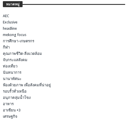
หมวดหมู่
AEC
Exclusive
headline
mekong focus
การศึกษา-เกษตรกร
กีฬา
คุณภาพชีวิต-สิ่งแวดล้อม
จับกระแสสังคม
ท่องเที่ยว
นันทนาการ
นานาทัศนะ
ฟ้องด้วยภาพ เพื่อสังคมที่น่าอยู่
รอบรั้วทั่วเหนือ
อนุภาคลุ่มน้ำโขง
อาหาร
อาเซียน +3
เศรษฐกิจ