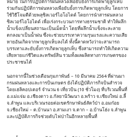
หมาย ในการปฏิบัติการฝนหลวงเพื่อยับยั้งการเกิดพายุลูกเห็บ
ร่วมกันปฏิบัติการฝนหลวงเพื่อยับยั้งการเกิดพายุลูกเห็บ โดยการ
ใช้วิธีโจมตีด้วยพลุซิลเวอร์ไอโอไดด์ โดยการนำสารฝนหลวง
ซิลเวอร์ไอโอไดด์ เพื่อเร่งกระบวนการทางธรรมชาติ ทำให้ผลึก
น้ำแข็งเปลี่ยนสถานะเป็นเม็ดน้ำ โดยที่ผลึกน้ำแข็งจะละลาย
ตกลงมาเป็นน้ำฝน ซึ่งจะช่วยบรรเทาความรุนแรงและความเสีย
หายอันเกิดจากพายุลูกเห็บลงได้ ทั้งนี้คาดหวังว่าจะสามารถ
บรรเทาและยับยั้งการเกิดพายุลูกเห็บ ซึ่งสามารถทำให้เกิดความ
เสียหายแก่ชีวิตและทรัพย์สิน รวมทั้งผลผลิตทางการเกษตรของ
ประชาชนได้
นอกจากนี้ในช่วงเดือนกุมภาพันธ์ – 10 มีนาคม 2564 ที่ผ่านมา
กรมฝนหลวงและการบินเกษตร ยังได้ปฏิบัติภารกิจบินสำรวจ
โดยเฮลิคอปเตอร์ จำนวน 6 เที่ยวบิน (10 ชั่วโมง) ที่บริเวณพื้นที่
อ.แม่แจ่ม อ.เชียงดาว อ.กัลยานิวัฒนา อ.พร้าว จ.เชียงใหม่ อ.ลี้
จ.ลำพูน และบริเวณรอยต่อเขตรักษาพันธ์สัตว์ป่า อ.อมก๋อย
จ.เชียงใหม่ – ต.บ้านนา อ.สามเงา จ.ตาก – อ.บ้านโฮ่ง จ.ลำพูน
และปฏิบัติภารกิจช่วยดับไฟป่าในอีกหลายพื้นที่