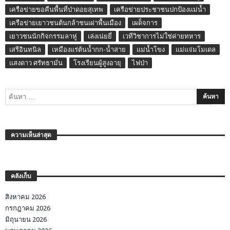
เครือข่ายขอคืนพื้นที่ป่าดอยสุเทพ
เครือข่ายประชาชนปกป้องแม่น้ำ
เครือข่ายเยาวชนต้นกล้าชนเผ่าพื้นเมือง
เผด็จการ
เยาวชนนักกิจกรรมลาหู่
เล่งเน่ยยี่
เวทีวิชาการไม่ใช่ค่ายทหาร
เสรีอินทนิล
เหมืองแร่ต้นน้ำกก-น้ำสาย
แม่น้ำโขง
แม่แจ่มโมเดล
แสงดาว ศรัทธามั่น
โรงเรียนผู้สูงอายุ
ไฟป่า
ความเห็นล่าสุด
คลังเก็บ
สิงหาคม 2026
กรกฎาคม 2026
มิถุนายน 2026