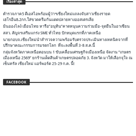
เรื่องล่าสุด
ตำรวจภาค5 ดีเอสไอพร้อมผู้ว่าฯเชียงใหม่แถลงจับสาวเชียงรายด
เฮโรอีน8.2กก.ใส่ขวดครีมกันแดดปลายทางออสเตรเลีย
มินอองไลง์ เยือนไทย หารือ”อนุทิน”คาดหนุนความร่วมมือ-จุดยืนในอาเซียน
สสว. สัญจรเสริมแกร่ง SME ทั่วไทย ปักหมุดแรกที่ภาคเหนือ
นายกอบจ.เชียงใหม่นำสำรวจความพร้อมรับตรวจประเมินทางเทคนิคจากที่
ปรึกษาคณะกรรมการมรดกโลก ที่จะลงพื้นที่ 3-8 ส.ค.นี้
กลุ่มจังหวัดภาคเหนือตอนบน 1 ขับเคลื่อนเศรษฐกิจเมืองเหนือ จัดงาน “เกษตร
เมืองเหนือ 2569” ยกร้านเด็ดสินค้าเกษตรปลอดภัย 3. จังหวัด มาให้เลือกจุใจ ณ
เซ็นทรัล เชียงใหม่ แอร์พอร์ต 25-29 ก.ค. นี้!
FACEBOOK