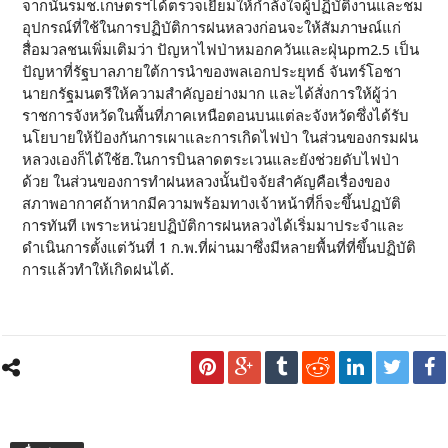
จากนั้นรมช.เกษตรฯได้ตรวจเยี่ยมให้กำลังใจผู้ปฏิบัติงานและชม
อุปกรณ์ที่ใช้ในการปฏิบัติการฝนหลวงก่อนจะให้สัมภาษณ์แก่
สื่อมวลชนเพิ่มเติมว่า ปัญหาไฟป่าหมอกควันและฝุ่นpm2.5 เป็น
ปัญหาที่รัฐบาลภายใต้การนำของพลเอกประยุทธ์ จันทร์โอชา
นายกรัฐมนตรีให้ความสำคัญอย่างมาก และได้สั่งการให้ผู้ว่า
ราชการจังหวัดในพื้นที่ภาคเหนือตอนบนแต่ละจังหวัดซึ่งได้รับ
นโยบายให้ป้องกันการเผาและการเกิดไฟป่า ในส่วนของกรมฝน
หลวงเองก็ได้ใช้ฮ.ในการบินลาดตระเวนและยังช่วยดับไฟป่า
ด้วย ในส่วนของการทำฝนหลวงนั้นปัจจัยสำคัญคือเรื่องของ
สภาพอากาศถ้าหากมีความพร้อมทางเจ้าหน้าที่ก็จะขึ้นปฏบัติ
การทันที เพราะหน่วยปฏิบัติการฝนหลวงได้เริ่มมาประจำและ
ดำเนินการตั้งแต่วันที่ 1 ก.พ.ที่ผ่านมาซึ่งมีหลายพื้นที่ที่ขึ้นปฏิบัติ
การแล้วทำให้เกิดฝนได้.