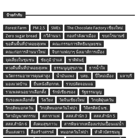
ป้ายกำกับ
Forest Farm
PM 2.5
SMEs
The Chocolate Factory เชียงใหม่
Zero sugar bread
กวีล้านนา
กองกำลังผาเมือง
ขบถโรมานซ์
ขอคืนพื้นที่ป่าดอยสุเทพ
คณะกรรมการสิทธิมนุษยชน
คณะก่อการล้านนาใหม่
จิบกาแฟเบาๆ นั่งเมาส์การเมือง
จุดเสี่ยงในชุมชน
ชัยภูมิ ป่าแส
ชาติพันธุ์
ทวงคืนพื้นที่ป่าดอยสุเทพ
ธรรมนูญสุขภาพ
ธารน้ำใจ
นวัตกรรมอาหารคุณค่าสูง
น้ำมันแพง
บสย.
ปี๋ใหม่เมือง
มลาบรี
มองแวดบ้าน
ยื่นหนังสือกกต.
รวบปลัดจอมแฉ
รวมพลคนอยากเลือกตั้ง
รักษ์เชียงของ
รัฐธรรมนูญ
รับรองผลเลือกตั้ง
วังเวียง
วัดจีนเชียงใหม่
วิกฤติฝุ่นควัน
วิกฤติหมอกควัน
วิกฤติหมอกควันไฟป่า
วิจิตรศิลป์ มช.
วิสามัญฆาตกรรม
สภากาแฟ
สสส.สำนัก 3
สสส.สำนัก 5
สสส.สำนัก 6
สังคมสุขภาวะ
สารพิษจากเหมืองแร่ปนเปื้อนแม่น้ำ
สิ้นแสงดาว
สื่อสร้างสรรค์
หมอกควันไฟป่า
หัวคิวบัตรชมพู