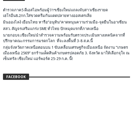
ตำรวจภาค5 ดีเอสไอพร้อมผู้ว่าฯเชียงใหม่แถลงจับสาวเชียงรายด
เฮโรอีน8.2กก.ใส่ขวดครีมกันแดดปลายทางออสเตรเลีย
มินอองไลง์ เยือนไทย หารือ”อนุทิน”คาดหนุนความร่วมมือ-จุดยืนในอาเซียน
สสว. สัญจรเสริมแกร่ง SME ทั่วไทย ปักหมุดแรกที่ภาคเหนือ
นายกอบจ.เชียงใหม่นำสำรวจความพร้อมรับตรวจประเมินทางเทคนิคจากที่
ปรึกษาคณะกรรมการมรดกโลก ที่จะลงพื้นที่ 3-8 ส.ค.นี้
กลุ่มจังหวัดภาคเหนือตอนบน 1 ขับเคลื่อนเศรษฐกิจเมืองเหนือ จัดงาน “เกษตร
เมืองเหนือ 2569” ยกร้านเด็ดสินค้าเกษตรปลอดภัย 3. จังหวัด มาให้เลือกจุใจ ณ
เซ็นทรัล เชียงใหม่ แอร์พอร์ต 25-29 ก.ค. นี้!
FACEBOOK