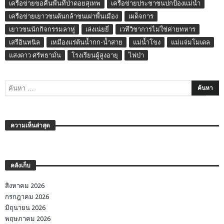
เครือข่ายขอคืนพื้นที่ป่าดอยสุเทพ
เครือข่ายประชาชนปกป้องแม่น้ำ
เครือข่ายเยาวชนต้นกล้าชนเผ่าพื้นเมือง
เผด็จการ
เยาวชนนักกิจกรรมลาหู่
เล่งเน่ยยี่
เวทีวิชาการไม่ใช่ค่ายทหาร
เสรีอินทนิล
เหมืองแร่ต้นน้ำกก-น้ำสาย
แม่น้ำโขง
แม่แจ่มโมเดล
แสงดาว ศรัทธามั่น
โรงเรียนผู้สูงอายุ
ไฟป่า
ความเห็นล่าสุด
คลังเก็บ
สิงหาคม 2026
กรกฎาคม 2026
มิถุนายน 2026
พฤษภาคม 2026