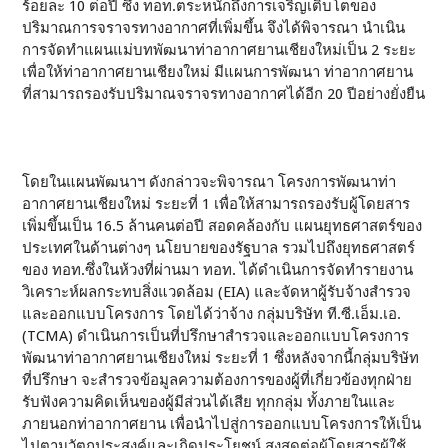
ร้อยละ 10 ต่อปี ซึ่ง ทอท.ตระหนักถึงการเจริญเติบโตของ
ปริมาณการจราจรทางอากาศที่เพิ่มขึ้น จึงได้พิจารณา นําเนิน
การจัดทําแผนแม่บทพัฒนาท่าอากาศยานเชียงใหม่เป็น 2 ระยะ
เพื่อให้ท่าอากาศยานเชียงใหม่ มีแผนการพัฒนา ท่าอากาศยาน
ที่สามารถรองรับปริมาณจราจรทางอากาศได้อีก 20 ปีอย่างยั่งยืน
โดยในแผนพัฒนาฯ ดังกล่าวจะพิจารณา โครงการพัฒนาท่า
อากาศยานเชียงใหม่ ระยะที่ 1 เพื่อให้สามารถรองรับผู้โดยสาร
เพิ่มขึ้นเป็น 16.5 ล้านคนต่อปี สอดคล้องกับ แผนยุทธศาสตร์ของ
ประเทศในด้านต่างๆ นโยบายของรัฐบาล รวมไปถึงยุทธศาสตร์
ของ ทอท.ซึ่งในห้วงที่ผ่านมา ทอท. ได้ดำเนินการจัดทำรายงาน
วิเคราะห์ผลกระทบสิ่งแวดล้อม (EIA) และจัดหาผู้รับจ้างสำรวจ
และออกแบบโครงการ โดยได้ว่าจ้าง กลุ่มบริษัท ที.ซี.เอ็ม.เอ.
(TCMA) ดำเนินการเป็นที่ปรึกษาสำรวจและออกแบบโครงการ
พัฒนาท่าอากาศยานเชียงใหม่ ระยะที่ 1 ซึ่งหลังจากนี้กลุ่มบริษัท
ที่ปรึกษา จะสำรวจข้อมูลความต้องการของผู้ที่เกี่ยวข้องทุกฝ่าย
รับฟังความคิดเห็นของผู้มีส่วนได้เสีย ทุกกลุ่ม ทั้งภายในและ
ภายนอกท่าอากาศยาน เพื่อนำไปสู่การออกแบบโครงการให้เป็น
ไปตามวัตถุประสงค์และเกิดประโยชน์ สูงสุดต่อผู้โดยสารผู้ใช้