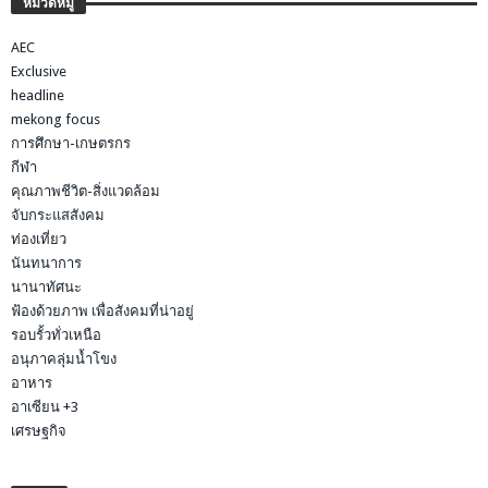
หมวดหมู่
AEC
Exclusive
headline
mekong focus
การศึกษา-เกษตรกร
กีฬา
คุณภาพชีวิต-สิ่งแวดล้อม
จับกระแสสังคม
ท่องเที่ยว
นันทนาการ
นานาทัศนะ
ฟ้องด้วยภาพ เพื่อสังคมที่น่าอยู่
รอบรั้วทั่วเหนือ
อนุภาคลุ่มน้ำโขง
อาหาร
อาเซียน +3
เศรษฐกิจ