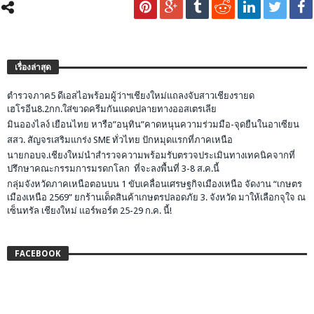
เรื่องล่าสุด
ตำรวจภาค5 ดีเอสไอพร้อมผู้ว่าฯเชียงใหม่แถลงจับสาวเชียงรายด
เฮโรอีน8.2กก.ใส่ขวดครีมกันแดดปลายทางออสเตรเลีย
มินอองไลง์ เยือนไทย หารือ”อนุทิน”คาดหนุนความร่วมมือ-จุดยืนในอาเซียน
สสว. สัญจรเสริมแกร่ง SME ทั่วไทย ปักหมุดแรกที่ภาคเหนือ
นายกอบจ.เชียงใหม่นำสำรวจความพร้อมรับตรวจประเมินทางเทคนิคจากที่
ปรึกษาคณะกรรมการมรดกโลก ที่จะลงพื้นที่ 3-8 ส.ค.นี้
กลุ่มจังหวัดภาคเหนือตอนบน 1 ขับเคลื่อนเศรษฐกิจเมืองเหนือ จัดงาน “เกษตร
เมืองเหนือ 2569” ยกร้านเด็ดสินค้าเกษตรปลอดภัย 3. จังหวัด มาให้เลือกจุใจ ณ
เซ็นทรัล เชียงใหม่ แอร์พอร์ต 25-29 ก.ค. นี้!
FACEBOOK