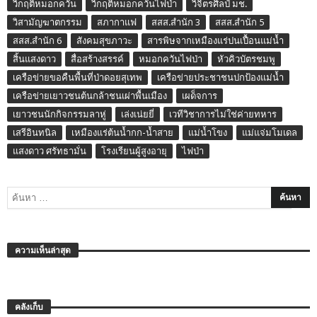
วิกฤติหมอกควัน
วิกฤติหมอกควันไฟป่า
วิจิตรศิลป์ มช.
วิสามัญฆาตกรรม
สภากาแฟ
สสส.สำนัก 3
สสส.สำนัก 5
สสส.สำนัก 6
สังคมสุขภาวะ
สารพิษจากเหมืองแร่ปนเปื้อนแม่น้ำ
สิ้นแสงดาว
สื่อสร้างสรรค์
หมอกควันไฟป่า
หัวคิวบัตรชมพู
เครือข่ายขอคืนพื้นที่ป่าดอยสุเทพ
เครือข่ายประชาชนปกป้องแม่น้ำ
เครือข่ายเยาวชนต้นกล้าชนเผ่าพื้นเมือง
เผด็จการ
เยาวชนนักกิจกรรมลาหู่
เล่งเน่ยยี่
เวทีวิชาการไม่ใช่ค่ายทหาร
เสรีอินทนิล
เหมืองแร่ต้นน้ำกก-น้ำสาย
แม่น้ำโขง
แม่แจ่มโมเดล
แสงดาว ศรัทธามั่น
โรงเรียนผู้สูงอายุ
ไฟป่า
ความเห็นล่าสุด
คลังเก็บ