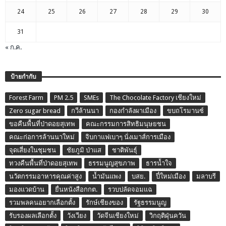
24
25
26
27
28
29
30
31
« ก.ค.
ป้ายกำกับ
Forest Farm
PM 2.5
SMEs
The Chocolate Factory เชียงใหม่
Zero sugar bread
กวีล้านนา
กองกำลังผาเมือง
ขบถโรมานซ์
ขอคืนพื้นที่ป่าดอยสุเทพ
คณะกรรมการสิทธิมนุษยชน
คณะก่อการล้านนาใหม่
จิบกาแฟเบาๆ นั่งเมาส์การเมือง
จุดเสี่ยงในชุมชน
ชัยภูมิ ป่าแส
ชาติพันธุ์
ทวงคืนพื้นที่ป่าดอยสุเทพ
ธรรมนูญสุขภาพ
ธารน้ำใจ
นวัตกรรมอาหารคุณค่าสูง
น้ำมันแพง
บสย.
ปี๋ใหม่เมือง
มลาบรี
มองแวดบ้าน
ยื่นหนังสือกกต.
รวบปลัดจอมแฉ
รวมพลคนอยากเลือกตั้ง
รักษ์เชียงของ
รัฐธรรมนูญ
รับรองผลเลือกตั้ง
วังเวียง
วัดจีนเชียงใหม่
วิกฤติฝุ่นควัน