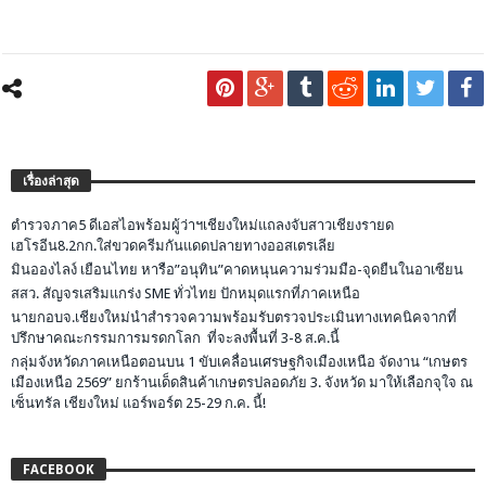
เรื่องล่าสุด
ตำรวจภาค5 ดีเอสไอพร้อมผู้ว่าฯเชียงใหม่แถลงจับสาวเชียงรายด
เฮโรอีน8.2กก.ใส่ขวดครีมกันแดดปลายทางออสเตรเลีย
มินอองไลง์ เยือนไทย หารือ”อนุทิน”คาดหนุนความร่วมมือ-จุดยืนในอาเซียน
สสว. สัญจรเสริมแกร่ง SME ทั่วไทย ปักหมุดแรกที่ภาคเหนือ
นายกอบจ.เชียงใหม่นำสำรวจความพร้อมรับตรวจประเมินทางเทคนิคจากที่
ปรึกษาคณะกรรมการมรดกโลก ที่จะลงพื้นที่ 3-8 ส.ค.นี้
กลุ่มจังหวัดภาคเหนือตอนบน 1 ขับเคลื่อนเศรษฐกิจเมืองเหนือ จัดงาน “เกษตร
เมืองเหนือ 2569” ยกร้านเด็ดสินค้าเกษตรปลอดภัย 3. จังหวัด มาให้เลือกจุใจ ณ
เซ็นทรัล เชียงใหม่ แอร์พอร์ต 25-29 ก.ค. นี้!
FACEBOOK