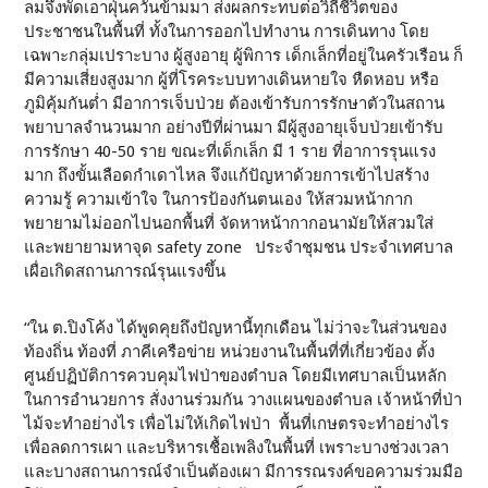
ลมจึงพัดเอาฝุ่นควันข้ามมา ส่งผลกระทบต่อวิถีชีวิตของ
ประชาชนในพื้นที่ ทั้งในการออกไปทำงาน การเดินทาง โดย
เฉพาะกลุ่มเปราะบาง ผู้สูงอายุ ผู้พิการ เด็กเล็กที่อยู่ในครัวเรือน ก็
มีความเสี่ยงสูงมาก ผู้ที่โรคระบบทางเดินหายใจ หืดหอบ หรือ
ภูมิคุ้มกันต่ำ มีอาการเจ็บป่วย ต้องเข้ารับการรักษาตัวในสถาน
พยาบาลจำนวนมาก อย่างปีที่ผ่านมา มีผู้สูงอายุเจ็บป่วยเข้ารับ
การรักษา 40-50 ราย ขณะที่เด็กเล็ก มี 1 ราย ที่อาการรุนแรง
มาก ถึงขั้นเลือดกำเดาไหล จึงแก้ปัญหาด้วยการเข้าไปสร้าง
ความรู้ ความเข้าใจ ในการป้องกันตนเอง ให้สวมหน้ากาก
พยายามไม่ออกไปนอกพื้นที่ จัดหาหน้ากากอนามัยให้สวมใส่
และพยายามหาจุด safety zone ประจำชุมชน ประจำเทศบาล
เผื่อเกิดสถานการณ์รุนแรงขึ้น
“ใน ต.ปิงโค้ง ได้พูดคุยถึงปัญหานี้ทุกเดือน ไม่ว่าจะในส่วนของ
ท้องถิ่น ท้องที่ ภาคีเครือข่าย หน่วยงานในพื้นที่ที่เกี่ยวข้อง ตั้ง
ศูนย์ปฏิบัติการควบคุมไฟป่าของตำบล โดยมีเทศบาลเป็นหลัก
ในการอำนวยการ สั่งงานร่วมกัน วางแผนของตำบล เจ้าหน้าที่ป่า
ไม้จะทำอย่างไร เพื่อไม่ให้เกิดไฟป่า พื้นที่เกษตรจะทำอย่างไร
เพื่อลดการเผา และบริหารเชื้อเพลิงในพื้นที่ เพราะบางช่วงเวลา
และบางสถานการณ์จำเป็นต้องเผา มีการรณรงค์ขอความร่วมมือ