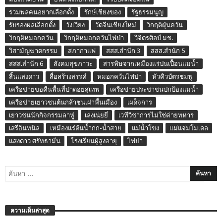
รวมพลคนอยากเลือกตั้ง
รักษ์เชียงของ
รัฐธรรมนูญ
รับรองผลเลือกตั้ง
วังเวียง
วัดจีนเชียงใหม่
วิกฤติฝุ่นควัน
วิกฤติหมอกควัน
วิกฤติหมอกควันไฟป่า
วิจิตรศิลป์ มช.
วิสามัญฆาตกรรม
สภากาแฟ
สสส.สำนัก 3
สสส.สำนัก 5
สสส.สำนัก 6
สังคมสุขภาวะ
สารพิษจากเหมืองแร่ปนเปื้อนแม่น้ำ
สิ้นแสงดาว
สื่อสร้างสรรค์
หมอกควันไฟป่า
หัวคิวบัตรชมพู
เครือข่ายขอคืนพื้นที่ป่าดอยสุเทพ
เครือข่ายประชาชนปกป้องแม่น้ำ
เครือข่ายเยาวชนต้นกล้าชนเผ่าพื้นเมือง
เผด็จการ
เยาวชนนักกิจกรรมลาหู่
เล่งเน่ยยี่
เวทีวิชาการไม่ใช่ค่ายทหาร
เสรีอินทนิล
เหมืองแร่ต้นน้ำกก-น้ำสาย
แม่น้ำโขง
แม่แจ่มโมเดล
แสงดาว ศรัทธามั่น
โรงเรียนผู้สูงอายุ
ไฟป่า
ความเห็นล่าสุด