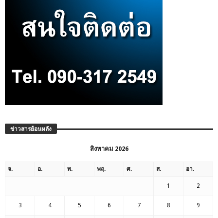
ข่าวสารย้อนหลัง
สิงหาคม 2026
จ.
อ.
พ.
พฤ.
ศ.
ส.
อา.
1
2
3
4
5
6
7
8
9