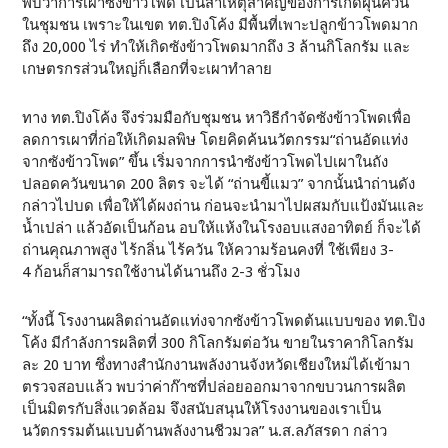
พบว่าการเผาซังข้าวโพด เป็นสาเหตุสำคัญของการเกิดฝุ่นควัน
ในชุมชน เพราะในเขต ทต.ปิงโค้ง มีพื้นที่เพาะปลูกข้าวโพดมาก
ถึง 20,000 ไร่ ทำให้เกิดซังข้าวโพดมากถึง 3 ล้านกิโลกรัม และ
เกษตรกรส่วนใหญ่ก็เลือกที่จะเผาทำลาย
ทาง ทต.ปิงโค้ง จึงร่วมมือกับชุมชน หาวิธีกำจัดซังข้าวโพดเพื่อ
ลดการเผาที่ก่อให้เกิดมลพิษ โดยคิดค้นนวัตกรรม“ถ่านอัดแท่ง
จากซังข้าวโพด” ขึ้น เริ่มจากการนำซังข้าวโพดไปเผาในถัง
ปลอดควันขนาด 200 ลิตร จะได้ “ถ่านขี้แมว” จากนั้นนำถ่านดัง
กล่าวไปบด เพื่อให้ได้ผงถ่าน ก่อนจะนำมาไปผสมกับแป้งมันและ
น้ำเปล่า แล้วอัดเป็นก้อน อบให้แห้งในโรงอบแสงอาทิตย์ ก็จะได้
ถ่านคุณภาพสูง ไร้กลิ่น ไร้ควัน ให้ความร้อนคงที่ ใช้เพียง 3-
4 ก้อนก็สามารถใช้งานได้นานถึง 2-3 ชั่วโมง
“ทั้งนี้ โรงงานผลิตถ่านอัดแท่งจากซังข้าวโพดต้นแบบของ ทต.ปิง
โค้ง มีกำลังการผลิตที่ 300 กิโลกรัมต่อวัน ขายในราคากิโลกรัม
ละ 20 บาท ซึ่งทางสำนักงานพลังงานจังหวัดเชียงใหม่ได้เข้ามา
ตรวจสอบแล้ว พบว่าค่าก๊าซที่ปล่อยออกมาจากขบวนการผลิต
เป็นมิตรกับสิ่งแวดล้อม จึงสนับสนุนให้โรงงานของเราเป็น
นวัตกรรมต้นแบบด้านพลังงานชีวมวล” น.ส.ลภัสรดา กล่าว