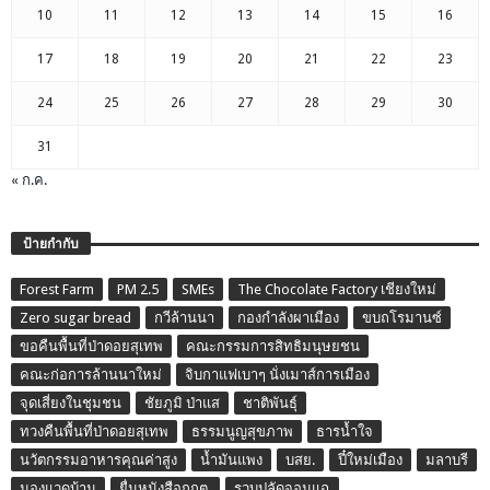
10
11
12
13
14
15
16
17
18
19
20
21
22
23
24
25
26
27
28
29
30
31
« ก.ค.
ป้ายกำกับ
Forest Farm
PM 2.5
SMEs
The Chocolate Factory เชียงใหม่
Zero sugar bread
กวีล้านนา
กองกำลังผาเมือง
ขบถโรมานซ์
ขอคืนพื้นที่ป่าดอยสุเทพ
คณะกรรมการสิทธิมนุษยชน
คณะก่อการล้านนาใหม่
จิบกาแฟเบาๆ นั่งเมาส์การเมือง
จุดเสี่ยงในชุมชน
ชัยภูมิ ป่าแส
ชาติพันธุ์
ทวงคืนพื้นที่ป่าดอยสุเทพ
ธรรมนูญสุขภาพ
ธารน้ำใจ
นวัตกรรมอาหารคุณค่าสูง
น้ำมันแพง
บสย.
ปี๋ใหม่เมือง
มลาบรี
มองแวดบ้าน
ยื่นหนังสือกกต.
รวบปลัดจอมแฉ