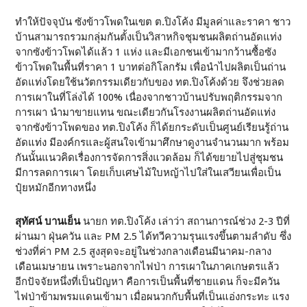
ทำให้ปัจจุบัน ซังข้าวโพดในเขต ต.ปิงโค้ง มีมูลค่าและราคา ชาว
บ้านสามารถรวมกลุ่มกันตั้งเป็นวิสาหกิจชุมชนผลิตถ่านอัดแท่ง
จากซังข้าวโพดได้แล้ว 1 แห่ง และมีเอกชนเข้ามากว้านซื้อซัง
ข้าวโพดในพื้นที่ราคา 1 บาทต่อกิโลกรัม เพื่อนำไปผลิตเป็นถ่าน
อัดแท่งโดยใช้นวัตกรรมเดียวกับของ ทต.ปิงโค้งด้วย จึงช่วยลด
การเผาในที่โล่งได้ 100% เนื่องจากชาวบ้านปรับพฤติกรรมจาก
การเผา นำมาขายแทน ขณะเดียวกันโรงงานผลิตถ่านอัดแท่ง
จากซังข้าวโพดของ ทต.ปิงโค้ง ก็ได้ยกระดับเป็นศูนย์เรียนรู้ถ่าน
อัดแท่ง มีองค์กรและผู้สนใจเข้ามาศึกษาดูงานจำนวนมาก พร้อม
กันนั้นแนวคิดเรื่องการจัดการสิ่งแวดล้อม ก็ได้ขยายไปสู่ชุมชน
มีการลดการเผา โดยเก็บเศษไม้ใบหญ้าไปใส่ในเสวียนเพื่อเป็น
ปุ๋ยหมักอีกทางหนึ่ง
สุทัศน์ บานเย็น
นายก ทต.ปิงโค้ง เล่าว่า สถานการณ์ช่วง 2-3 ปีที่
ผ่านมา ฝุ่นควัน และ PM 2.5 ได้ทวีความรุนแรงขึ้นตามลำดับ ซึ่ง
ช่วงที่ค่า PM 2.5 สูงสุดจะอยู่ในช่วงกลางเดือนมีนาคม-กลาง
เดือนเมษายน เพราะนอกจากไฟป่า การเผาในภาคเกษตรแล้ว
อีกปัจจัยหนึ่งที่เป็นปัญหา คือการเป็นพื้นที่ชายแดน ก็จะมีควัน
ไฟป่าข้ามพรมแดนเข้ามา เมื่อผนวกกับพื้นที่เป็นแอ่งกระทะ แรง