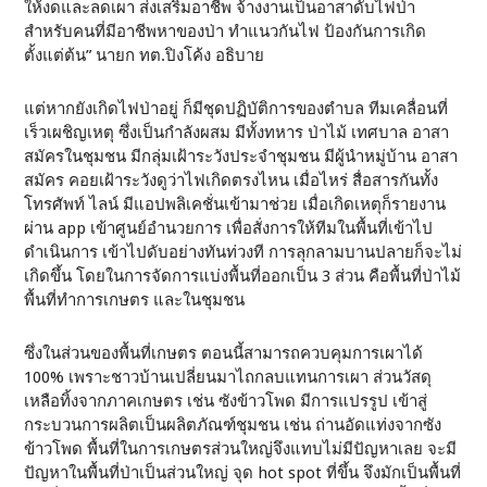
ให้งดและลดเผา ส่งเสริมอาชีพ จ้างงานเป็นอาสาดับไฟป่า
สำหรับคนที่มีอาชีพหาของป่า ทำแนวกันไฟ ป้องกันการเกิด
ตั้งแต่ต้น” นายก ทต.ปิงโค้ง อธิบาย
แต่หากยังเกิดไฟป่าอยู่ ก็มีชุดปฏิบัติการของตำบล ทีมเคลื่อนที่
เร็วเผชิญเหตุ ซึ่งเป็นกำลังผสม มีทั้งทหาร ป่าไม้ เทศบาล อาสา
สมัครในชุมชน มีกลุ่มเฝ้าระวังประจำชุมชน มีผู้นำหมู่บ้าน อาสา
สมัคร คอยเฝ้าระวังดูว่าไฟเกิดตรงไหน เมื่อไหร่ สื่อสารกันทั้ง
โทรศัพท์ ไลน์ มีแอปพลิเคชั่นเข้ามาช่วย เมื่อเกิดเหตุก็รายงาน
ผ่าน app เข้าศูนย์อำนวยการ เพื่อสั่งการให้ทีมในพื้นที่เข้าไป
ดำเนินการ เข้าไปดับอย่างทันท่วงที การลุกลามบานปลายก็จะไม่
เกิดขึ้น โดยในการจัดการแบ่งพื้นที่ออกเป็น 3 ส่วน คือพื้นที่ป่าไม้
พื้นที่ทำการเกษตร และในชุมชน
ซึ่งในส่วนของพื้นที่เกษตร ตอนนี้สามารถควบคุมการเผาได้
100% เพราะชาวบ้านเปลี่ยนมาไถกลบแทนการเผา ส่วนวัสดุ
เหลือทิ้งจากภาคเกษตร เช่น ซังข้าวโพด มีการแปรรูป เข้าสู่
กระบวนการผลิตเป็นผลิตภัณฑ์ชุมชน เช่น ถ่านอัดแท่งจากซัง
ข้าวโพด พื้นที่ในการเกษตรส่วนใหญ่จึงแทบไม่มีปัญหาเลย จะมี
ปัญหาในพื้นที่ป่าเป็นส่วนใหญ่ จุด hot spot ที่ขึ้น จึงมักเป็นพื้นที่