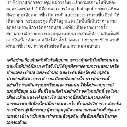
ป่า ซึ่งยากแก่การควบคุม แม้ว่าจริงๆ แล้วตามสภาพในพื้นที่จะ
ลดลง แต่ช่วง 1-2 ปีที่ผ่านมา การวัดจุด hot spot ของดาวเทียม
มีความละเอียดมากขึ้น มีความถี่ และระยะเวลานานขึ้น จึงทำให้
เห็นว่าค่า hot spot สูง ทั้งที่ในฐานะคนในพื้นที่เห็นว่าภาพรวม
ลดลง เพราะมีการจัดการกันอยู่ แต่ที่ยังเกิดเพราะบางครั้ง
สถานการณ์ยากแก่การควบคุม แต่ทุกภาคส่วนก็ทำงานกันเต็มที่
และในเบื้องต้นเขต ต.ปิงโค้ง ตั้งเป้าลดจุด Hot spot 50% จากที่
ผ่านมาขึ้น 100 กว่าจุดในช่วงเดือนมกราคม-เมษายน
เครือข่ายเรื่องฝุ่นควันจึงสำคัญมาก เพราะฝุ่นควันไม่มีพรมแดน
และพื้นที่ป่าก็มีมาก ควันจึงไปได้ทุกทิศทางตามกระแสลม เครือ
ข่ายแต่ละตำบล แต่ละอำเภอ และระดับจังหวัด ต้องคุยกัน
ประสานทิศทางการทำงาน มีเทคนิคอย่างไร ประสบการณ์
อย่างไร ร่วมกันสรุปบทเรียนและวางแผน ใช้ทั้งประสบการณ์
แผนที่ข้อมูล
GIS พื้นที่ไหนเกิดไฟอย่างไร จุดไหนเกิดถี่ จุดไหน
เสี่ยง แล้วแผนจะทำอย่างไร นอกจากนี้ยังมีส่วนภาคองค์กร
เอกชน เช่น ที่เชียงใหม่มีสภาลมหายใจ ที่รวมนักวิชาการ สถาบัน
การศึกษา ผู้เชี่ยวชาญ ผู้ทรงคุณวุฒิจากหลายภาคส่วนทั้งรัฐและ
เอกชน เข้ามาเป็นคณะทำงานแล้วคุยกัน เพื่อขับเคลื่อนในภาค
เอกชนด้วย.