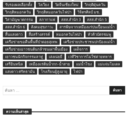
รับรองผลเลือกตั้ง
วังเวียง
วัดจีนเชียงใหม่
วิกฤติฝุ่นควัน
วิกฤติหมอกควัน
วิกฤติหมอกควันไฟป่า
วิจิตรศิลป์ มช.
วิสามัญฆาตกรรม
สภากาแฟ
สสส.สำนัก 3
สสส.สำนัก 5
สสส.สำนัก 6
สังคมสุขภาวะ
สารพิษจากเหมืองแร่ปนเปื้อนแม่น้ำ
สิ้นแสงดาว
สื่อสร้างสรรค์
หมอกควันไฟป่า
หัวคิวบัตรชมพู
เครือข่ายขอคืนพื้นที่ป่าดอยสุเทพ
เครือข่ายประชาชนปกป้องแม่น้ำ
เครือข่ายเยาวชนต้นกล้าชนเผ่าพื้นเมือง
เผด็จการ
เยาวชนนักกิจกรรมลาหู่
เล่งเน่ยยี่
เวทีวิชาการไม่ใช่ค่ายทหาร
เสรีอินทนิล
เหมืองแร่ต้นน้ำกก-น้ำสาย
แม่น้ำโขง
แม่แจ่มโมเดล
แสงดาว ศรัทธามั่น
โรงเรียนผู้สูงอายุ
ไฟป่า
ความเห็นล่าสุด