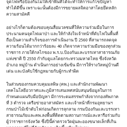
จุดไฟหรือป้องกันไม่ให้เข้าพื้นที่ได้จะทำให้การแก้ไขปัญหา
ทำได้ดีขึ้น เพราะฉะนั้นต้องมีการขยายผลจิตอาสาโดยยึดหลัก
ความสามัคคี
อย่างไรก็ตามต้องขอบคุณสื่อมวลชนที่ให้ความร่วมมือในการ
ประนามคนจุดไฟเผาป่า และให้กำลังใจเจ้าหน้าที่ดับไฟในพื้นที่
ถือเป็นความสำเร็จของการดำเนินงาน ปี 2560 ที่สามารถลดจุด
ความร้อนได้มากกว่าร้อยละ 40 เกิดจากความร่วมมือของทุกส่วน
ราชการ ภายใต้กลไกของ พ.ร.บ.ป้องกันและบรรเทาสาธารณภัย
แห่งชาติ ปี 2550 กำกับดูแลโดยกระทรวงมหาดไทย ซึ่งจังหวัด
อำเภอ หมู่บ้าน ดำเนินการอย่างเข้มข้น มีการให้รางวัลหมู่บ้านดี
เด่น และบังคับใช้กฎหมายกับผู้กระทำผิด
ในส่วนของกรมควบคุมมลพิษ (คพ.) และสำนักงานพัฒนา
เทคโนโลยีอวกาศและภูมิสารเสนเทศสนับสนุนข้อมูลในการ
กำหนดแผนรับมือปัญหา มีการระดมสรรพกำลังจากกองทัพภาค
ที่ 3 ตำรวจ เครือข่ายอาสาสมัคร และเจ้าหน้าที่กรมอุทยานฯ
กรมป่าไม้เข้าดับไฟก่อนเกิดการลุกลาม กรมป้องกันและบรรเทา
สาธารณภัยและคพ.ลงพื้นที่ติดตามสถานการณ์และหารือร่วมกับ
ผู้ว่าราชการจังหวัด ซึ่งปีนี้ค่าตรวจวัดฝุ่นละอองขนาดเล็กที่เกิน