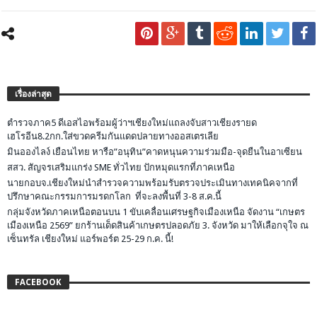
เรื่องล่าสุด
ตำรวจภาค5 ดีเอสไอพร้อมผู้ว่าฯเชียงใหม่แถลงจับสาวเชียงรายด
เฮโรอีน8.2กก.ใส่ขวดครีมกันแดดปลายทางออสเตรเลีย
มินอองไลง์ เยือนไทย หารือ”อนุทิน”คาดหนุนความร่วมมือ-จุดยืนในอาเซียน
สสว. สัญจรเสริมแกร่ง SME ทั่วไทย ปักหมุดแรกที่ภาคเหนือ
นายกอบจ.เชียงใหม่นำสำรวจความพร้อมรับตรวจประเมินทางเทคนิคจากที่
ปรึกษาคณะกรรมการมรดกโลก ที่จะลงพื้นที่ 3-8 ส.ค.นี้
กลุ่มจังหวัดภาคเหนือตอนบน 1 ขับเคลื่อนเศรษฐกิจเมืองเหนือ จัดงาน “เกษตร
เมืองเหนือ 2569” ยกร้านเด็ดสินค้าเกษตรปลอดภัย 3. จังหวัด มาให้เลือกจุใจ ณ
เซ็นทรัล เชียงใหม่ แอร์พอร์ต 25-29 ก.ค. นี้!
FACEBOOK