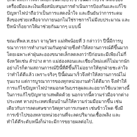
เครื่องมือและเงินเพื่อสนับสนุนการดำเนินการป้องกันและแก้ไข
ปัญหาไฟป่าถือว่าเป็นการแสดงน้ำใจ และยืนยันว่าการระดม
สิ่งของช่วยเหลือจากภายนอกไม่ใช่ราชการไม่มีงบประมาณ และ
ปีหน้าก็อยากให้มาช่วยกันมากๆ แบบนี้
ขณะที่พล.ท.ธนา จานุวัตร แม่ทัพน้อยที่ 3 กล่าวว่า ปีนี้มีการบู
รณาการการทำงานร่วมกันทุกฝ่ายซึ่งทำให้สถานการณ์ดีขึ้นมาก
โดยเฉพาะค่าฝุ่นละอองขนาดเล็กลดลงกว่าปีก่อนจะมีเพียงไม่กี่
จังหวัดเช่น ลำปาง ตาก แม่ฮ่องสอนและเชียงใหม่แต่ก็ไม่มากนัก
อย่างไรก็ตามสถานการณ์ปีนี้ที่ดีขึ้นก็ไม่อยากให้ทุกฝ่ายชะล่าใจ
ว่าทำได้ดีแล้ว เพราะจริงๆ ปีนี้ฝนมาเร็วจึงทำให้สถานการณ์ไม่
รุนแรง แต่การบูรณาการของทุกหน่วยงานทำได้ดีมาก จึงทำให้
การแก้ไขปัญหาไฟป่าหมอกควันบรรลุผลและอยากใช้แนวทางนี้
ในการแก้ไขปัญหายาเสพติดด้วย นอกจากนี้ความร่วมือจากต่าง
ประเทศ ทางประเทศเพื่อนบ้านก็ให้ความร่วมมือมากขึ้น เช่น
เดียวกับการลดเศษซากวัสดุทางการเกษตร เช่นข้าวโพด ซึ่งมี
การเข้าไปของหลายหน่วยงานที่จะลดปริมาณเชื้อเพลิง และ
ทำได้ดีระดับหนึ่งก็น่าจะมีการขยายผลต่อไป.