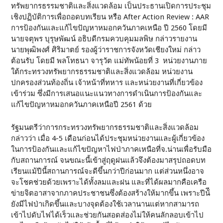
ทรัพยากรธรรมชาติและสิ่งแวดล้อม เป็นประธานเปิดการประชุม
เชิงปฏิบัติการเพื่อถอดบทเรียน หรือ After Action Review : AAR
การป้องกันและแก้ไขปัญหาหมอกควันภาคเหนือ ปี 2560 โดยมี
นายจตุพร บุรุษพัฒน์ อธิบดีกรมควบคุมมลพิษ กล่าวรายงาน
นายพุฒิพงศ์ ศิริมาตย์ รองผู้ว่าราชการจังหวัดเชียงใหม่ กล่าว
ต้อนรับ โดยมี พลโทธนา จารุวัต แม่ทัพน้อยที่ 3 หน่วยงานภาย
ใต้กระทรวงทรัพยากรธรรมชาติและสิ่งแวดล้อม หน่วยงาน
ปกครองส่วนท้องถิ่น เจ้าหน้าที่ทหาร และหน่วยงานที่เกี่ยวข้อง
เข้าร่วม ซึ่งมีการเสนอแนะแนวทางการดำเนินการป้องกันและ
แก้ไขปัญหาหมอกควันภาคเหนือปี 2561 ด้วย
รัฐมนตรีว่าการกระทรวงทรัพยากรธรรมชาติและสิ่งแวดล้อม
กล่าวว่า เมื่อ 4-5 เดือนก่อนได้ประชุมหน่วยงานและผู้เกี่ยวข้อง
ในการป้องกันและแก้ไขปัญหาไฟป่าภาคเหนือที่จ.น่านเพื่อรับมือ
กับสถานการณ์ จนขณะนี้เข้าสู่ฤดูฝนแล้วจึงต้องมาสรุปถอดบท
เรียนแม้ปีนี้สถานการณ์จะดีขึ้นกว่าปีก่อนมาก แต่ส่วนหนึ่งอาจ
จะโชคช่วยด้วยเพราะได้ทั้งลมและฝน และที่ได้ผลมากคือเครือ
ข่ายจิตอาสาจากภาคประชาชนซึ่งต้องสร้างให้มากขึ้น เพราะปีน้ี
ยังมีไฟป่าเกิดขึ้นและบางจุดต้องใช้เวลานานแต่หากสามารถ
เข้าไปดับไฟได้เร็วและช่วยกันสอดส่องไม่ให้คนลักลอบเข้าไป