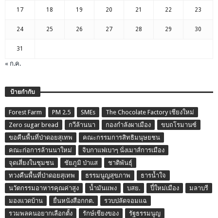
17
18
19
20
21
22
23
24
25
26
27
28
29
30
31
« ก.ค.
ป้ายกำกับ
Forest Farm
PM 2.5
SMEs
The Chocolate Factory เชียงใหม่
Zero sugar bread
กวีล้านนา
กองกำลังผาเมือง
ขบถโรมานซ์
ขอคืนพื้นที่ป่าดอยสุเทพ
คณะกรรมการสิทธิมนุษยชน
คณะก่อการล้านนาใหม่
จิบกาแฟเบาๆ นั่งเมาส์การเมือง
จุดเสี่ยงในชุมชน
ชัยภูมิ ป่าแส
ชาติพันธุ์
ทวงคืนพื้นที่ป่าดอยสุเทพ
ธรรมนูญสุขภาพ
ธารน้ำใจ
นวัตกรรมอาหารคุณค่าสูง
น้ำมันแพง
บสย.
ปี๋ใหม่เมือง
มลาบรี
มองแวดบ้าน
ยื่นหนังสือกกต.
รวบปลัดจอมแฉ
รวมพลคนอยากเลือกตั้ง
รักษ์เชียงของ
รัฐธรรมนูญ