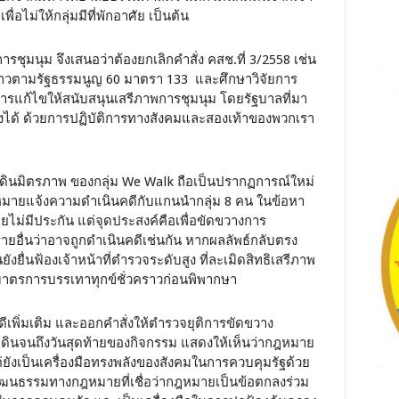
พื่อไม่ให้กลุ่มมีที่พักอาศัย เป็นต้น
ชุมนุม จึงเสนอว่าต้องยกเลิกคำสั่ง คสช.ที่ 3/2558 เช่น
กล่าวตามรัฐธรรมนูญ 60 มาตรา 133 และศึกษาวิจัยการ
การแก้ไขให้สนับสนุนเสรีภาพการชุมนุม โดยรัฐบาลที่มา
ริงได้ ด้วยการปฏิบัติการทางสังคมและสองเท้าของพวกเรา
รเดินมิตรภาพ ของกลุ่ม We Walk ถือเป็นปรากฏการณ์ใหม่
างกฎหมายแจ้งความดำเนินคดีกับแกนนำกลุ่ม 8 คน ในข้อหา
ดยไม่มีประกัน แต่จุดประสงค์คือเพื่อขัดขวางการ
ายอื่นว่าอาจถูกดำเนินคดีเช่นกัน หากผลลัพธ์กลับตรง
ยื่นฟ้องเจ้าหน้าที่ตำรวจระดับสูง ที่ละเมิดสิทธิเสรีภาพ
มาตรการบรรเทาทุกข์ชั่วคราวก่อนพิพากษา
ดีเพิ่มเติม และออกคำสั่งให้ตำรวจยุติการขัดขวาง
เดินจนถึงวันสุดท้ายของกิจกรรม แสดงให้เห็นว่ากฎหมาย
ต่ยังเป็นเครื่องมือทรงพลังของสังคมในการควบคุมรัฐด้วย
างวัฒนธรรมทางกฎหมายที่เชื่อว่ากฎหมายเป็นข้อตกลงร่วม