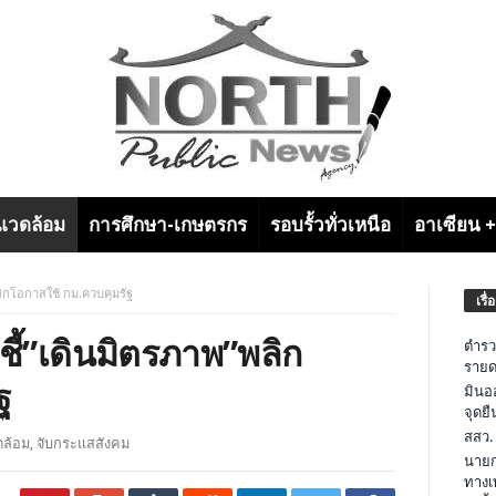
งแวดล้อม
การศึกษา-เกษตรกร
รอบรั้วทั่วเหนือ
อาเซียน 
ลิกโอกาสใช้ กม.ควบคุมรัฐ
เรื่
ี้”เดินมิตรภาพ”พลิก
ตำรว
รายด
ฐ
มินอ
จุดย
สสว.
ดล้อม
,
จับกระแสสังคม
นายก
ทางเ