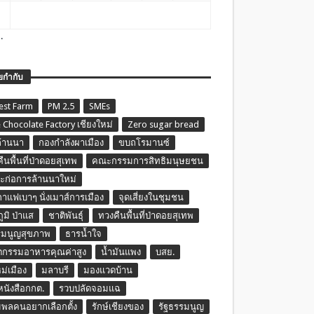
.
ยกำกับ
est Farm
PM 2.5
SMEs
 Chocolate Factory เชียงใหม่
Zero sugar bread
ล้านนา
กองกำลังผาเมือง
ขบถโรมานซ์
ืนพื้นที่ป่าดอยสุเทพ
คณะกรรมการสิทธิมนุษยชน
ก่อการล้านนาใหม่
กาแฟเบาๆ นั่งเมาส์การเมือง
จุดเสี่ยงในชุมชน
ภูมิ ป่าแส
ชาติพันธุ์
ทวงคืนพื้นที่ป่าดอยสุเทพ
รมนูญสุขภาพ
ธารน้ำใจ
ตกรรมอาหารคุณค่าสูง
น้ำมันแพง
บสย.
หม่เมือง
มลาบรี
มองแวดบ้าน
นหนังสือกกต.
รวบปลัดจอมแฉ
พลคนอยากเลือกตั้ง
รักษ์เชียงของ
รัฐธรรมนูญ