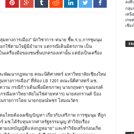
ลงพื้น
กลุ่
เหนือ
เกษต
เชียง
วสุมทางการเมือง” นักวิชาการ-ทนาย ชี้พ.ร.บ.การชุมนุม
FA
ือกใช้ตามใจผู้มีอำนาจ แต่กรณีเดินมิตรภาพ เป็น
นเครื่องมือของชนชั้นปกครองเท่านั้น แต่ยังเป็นเครื่อง
ิจัยและพัฒนากฎหมาย คณะนิติศาสตร์ มหาวิทยาลัยเชียงใหม่
วสุมทางการเมือง” ที่ห้อง LB 1201 คณะนิติศาสตร์ มช.
วาม กรณีก้าวเดินเพื่อมิตรภาพ) นายกฤษดา ขุนณรงค์
(กรณีมหาวิทยาลัยไม่ใช่ค่ายทหาร) นายสงกรานต์ ป้อง
ำเนินรายการโดย นายกฤษณ์พชร โสมณวัตร
มไทยต้องเผชิญปัญหา เกี่ยวกับเสรีภาพ การชุมนุม ที่ถูก
์ มช.ได้รับทุนจากศาลรัฐธรรมนูญ ทำวิจัยเรื่อง
ามบทบัญญัติแห่งกฎหมาย” และทำวิจัยเสร็จก่อนเกิด