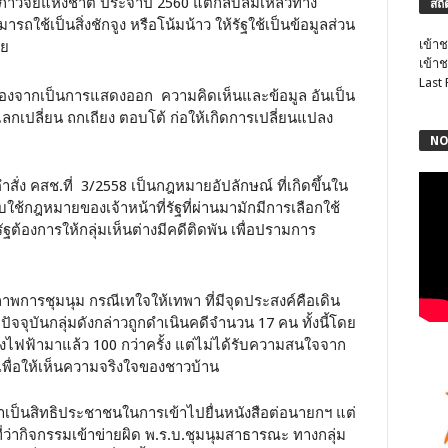
ลสภาวิจัยแห่งชาติ ประจำปี 2560 แต่กลับล้มเหลวทาง
สถิ
ถใช้เป็นสิ่งชักจูง หรือโน้มน้าว ให้รัฐใช้เป็นข้อมูลส่วน
เข้าช
ลย
เข้าช
Last
 เนื่องจากเป็นการแสดงออก ความคิดเห็นและข้อมูล อันเป็น
ลกเปลี่ยน ถกเถียง ตอบโต้ ก่อให้เกิดการเปลี่ยนแปลง
NO
่ง คสช.ที่ 3/2558 เป็นกฎหมายอัปลักษณ์ ที่เกิดขึ้นใน
บใช้กฎหมายของเจ้าหน้าที่รัฐที่ผ่านมามักมีการเลือกใช้
รัฐต้องการให้กลุ่มเห็นต่างมีคดีติดพัน เพื่อปรามการ
พการชุมนุม กรณีเทใจให้เทพา ที่มีจุดประสงค์คือเดิน
ัจจุบันกลุ่มดังกล่าวถูกดำเนินคดีจำนวน 17 คน ทั้งนี้โดย
นโรงไฟฟ้ามาแล้ว 100 กว่าครั้ง แต่ไม่ได้รับความสนใจจาก
 เพื่อให้เห็นความจริงใจของชาวบ้าน
ว่าเป็นสิทธิประชาชนในการเข้าไปยื่นหนังสือต่อนายกฯ แต่
ที่ว่ากิจกรรมเข้าข่ายผิด พ.ร.บ.ชุมนุมสาธารณะ ทางกลุ่ม