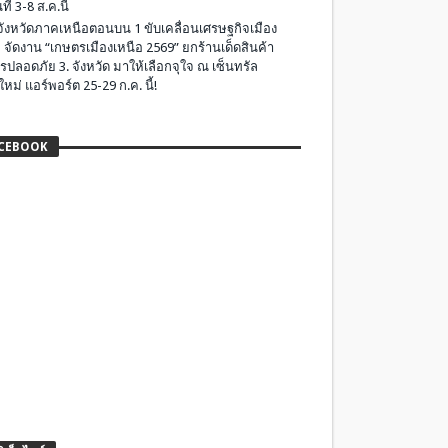
ที่ 3-8 ส.ค.นี้
มจังหวัดภาคเหนือตอนบน 1 ขับเคลื่อนเศรษฐกิจเมือง
 จัดงาน “เกษตรเมืองเหนือ 2569” ยกร้านเด็ดสินค้า
รปลอดภัย 3. จังหวัด มาให้เลือกจุใจ ณ เซ็นทรัล
ใหม่ แอร์พอร์ต 25-29 ก.ค. นี้!
CEBOOK