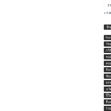
31
« ก.ค
ป้า
For
The
กวี
ขอค
คณะ
จิบ
ชัย
ธร
นวั
ปี๋ใ
ยื่
รวม