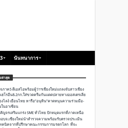
+3
นันทนาการ
องล่าสุด
จภาค5 ดีเอสไอพร้อมผู้ว่าฯเชียงใหม่แถลงจับสาวเชียง
เฮโรอีน8.2กก.ใส่ขวดครีมกันแดดปลายทางออสเตรเลีย
องไลง์ เยือนไทย หารือ”อนุทิน”คาดหนุนความร่วมมือ-
ืนในอาเซียน
 สัญจรเสริมแกร่ง SME ทั่วไทย ปักหมุดแรกที่ภาคเหนือ
อบจ.เชียงใหม่นำสำรวจความพร้อมรับตรวจประเมิน
ทคนิคจากที่ปรึกษาคณะกรรมการมรดกโลก ที่จะ